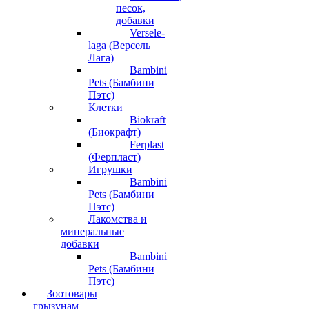
песок,
добавки
Versele-
laga (Версель
Лага)
Bambini
Pets (Бамбини
Пэтс)
Клетки
Biokraft
(Биокрафт)
Ferplast
(Ферпласт)
Игрушки
Bambini
Pets (Бамбини
Пэтс)
Лакомства и
минеральные
добавки
Bambini
Pets (Бамбини
Пэтс)
Зоотовары
грызунам