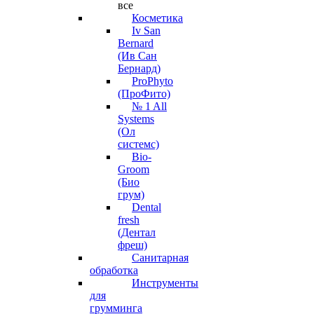
все
Косметика
Iv San
Bernard
(Ив Сан
Бернард)
ProPhyto
(ПроФито)
№ 1 All
Systems
(Ол
системс)
Bio-
Groom
(Био
грум)
Dental
fresh
(Дентал
фреш)
Санитарная
обработка
Инструменты
для
грумминга