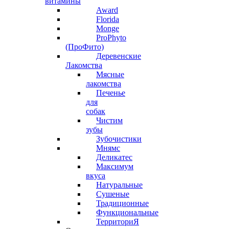
витамины
Award
Florida
Monge
ProPhyto
(ПроФито)
Деревенские
Лакомства
Мясные
лакомства
Печенье
для
собак
Чистим
зубы
Зубочистики
Мнямс
Деликатес
Максимум
вкуса
Натуральные
Сушеные
Традиционные
Функциональные
ТерриториЯ