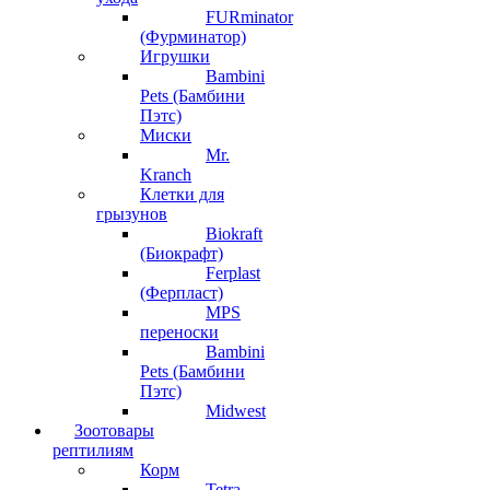
FURminator
(Фурминатор)
Игрушки
Bambini
Pets (Бамбини
Пэтс)
Миски
Mr.
Kranch
Клетки для
грызунов
Biokraft
(Биокрафт)
Ferplast
(Ферпласт)
MPS
переноски
Bambini
Pets (Бамбини
Пэтс)
Midwest
Зоотовары
рептилиям
Корм
Tetra