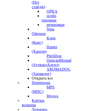
(Пет
стайдж)
ОРКА
особо
прочные
резиновые
Nina
Ottosson
Kong
(Конг)
Hanter
(Хантер)
PitchDog
OutwardHound
(АутвордХаунд)
AROMADOG
(Аромадог)
Открыть все
Переноски
MPS
(МПС)
Ibiyaya
Клетки,
вольеры
Лежанки,