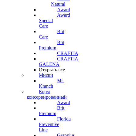
Natural
Award
Award
Special
Care
Brit
Care
Brit
Premium
CRAFTIA
CRAFTIA
GALENA
Открыть все
Миски
Mr.
Kranch
Корм
консервированный
Award
Brit
Premium
Florida
Preventive
Line
Granplus