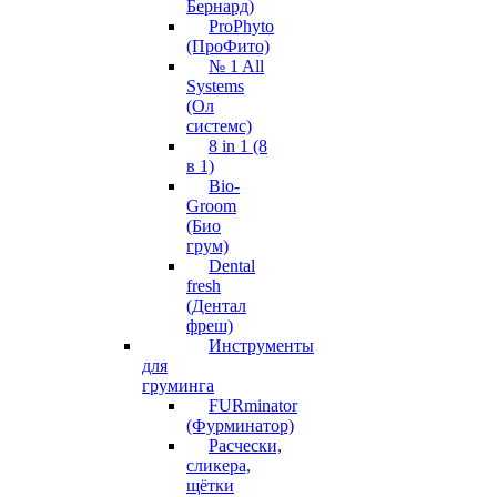
Бернард)
ProPhyto
(ПроФито)
№ 1 All
Systems
(Ол
системс)
8 in 1 (8
в 1)
Bio-
Groom
(Био
грум)
Dental
fresh
(Дентал
фреш)
Инструменты
для
груминга
FURminator
(Фурминатор)
Расчески,
сликера,
щётки