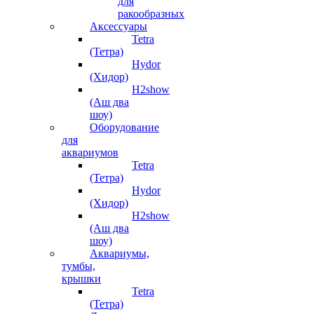
для
ракообразных
Аксессуары
Tetra
(Тетра)
Hydor
(Хидор)
H2show
(Аш два
шоу)
Оборудование
для
аквариумов
Tetra
(Тетра)
Hydor
(Хидор)
H2show
(Аш два
шоу)
Аквариумы,
тумбы,
крышки
Tetra
(Тетра)