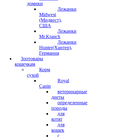
домики
Лежанки
Midwest
(Мидвест),
США
Лежанки
Mr.Kranch
Лежанки
Hunter(Хантер),
Германия
Зоотовары
кошечкам
Корм
сухой
Royal
Canin
ветеринарные
диеты
определенные
породы
для
котят
для
кошек
с