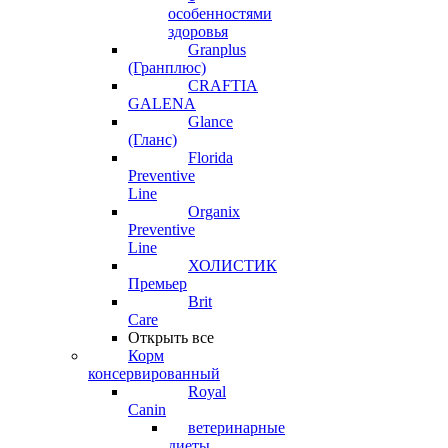
особенностями
здоровья
Granplus
(Гранплюс)
CRAFTIA
GALENA
Glance
(Гланс)
Florida
Preventive
Line
Organix
Preventive
Line
ХОЛИСТИК
Премьер
Brit
Care
Открыть все
Корм
консервированный
Royal
Canin
ветеринарные
диеты