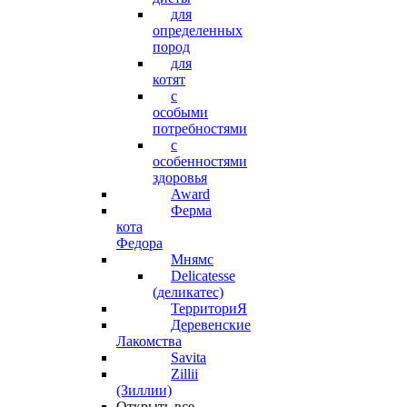
для
определенных
пород
для
котят
с
особыми
потребностями
с
особенностями
здоровья
Award
Ферма
кота
Федора
Мнямс
Delicatesse
(деликатес)
ТерриториЯ
Деревенские
Лакомства
Savita
Zillii
(Зиллии)
Открыть все