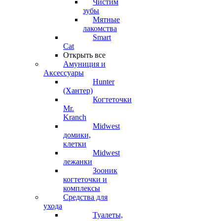
Чистим
зубы
Мятные
лакомства
Smart
Cat
Открыть все
Амуниция и
Аксессуары
Hunter
(Хантер)
Когтеточки
Mr.
Kranch
Midwest
домики,
клетки
Midwest
лежанки
Зооник
когтеточки и
комплексы
Средства для
ухода
Туалеты,