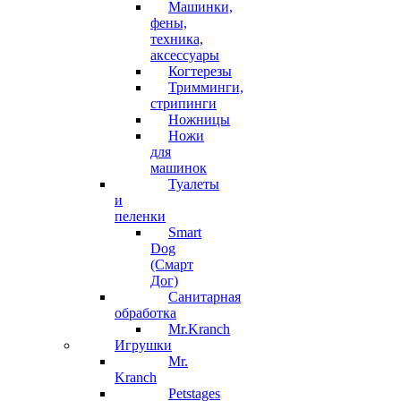
Машинки,
фены,
техника,
аксессуары
Когтерезы
Тримминги,
стрипинги
Ножницы
Ножи
для
машинок
Туалеты
и
пеленки
Smart
Dog
(Смарт
Дог)
Санитарная
обработка
Mr.Kranch
Игрушки
Mr.
Kranch
Petstages