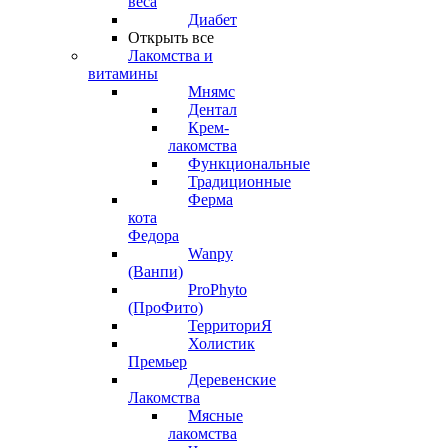
веса
Диабет
Открыть все
Лакомства и
витамины
Мнямс
Дентал
Крем-
лакомства
Функциональные
Традиционные
Ферма
кота
Федора
Wanpy
(Ванпи)
ProPhyto
(ПроФито)
ТерриториЯ
Холистик
Премьер
Деревенские
Лакомства
Мясные
лакомства