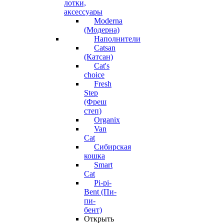
лотки,
аксессуары
Moderna
(Модерна)
Наполнители
Catsan
(Катсан)
Cat's
choice
Fresh
Step
(Фреш
степ)
Organix
Van
Cat
Сибирская
кошка
Smart
Cat
Pi-pi-
Bent (Пи-
пи-
бент)
Открыть