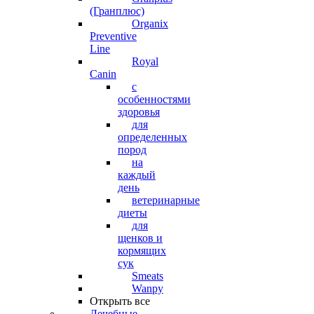
(Гранплюс)
Organix
Preventive
Line
Royal
Canin
с
особенностями
здоровья
для
определенных
пород
на
каждый
день
ветеринарные
диеты
для
щенков и
кормящих
сук
Smeats
Wanpy
Открыть все
Лечебные