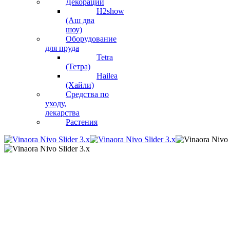
Декорации
H2show
(Аш два
шоу)
Оборудование
для пруда
Tetra
(Тетра)
Hailea
(Хайли)
Средства по
уходу,
лекарства
Растения