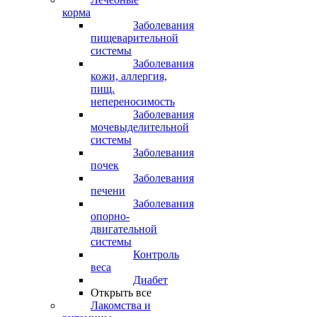
корма
Заболевания
пищеварительной
системы
Заболевания
кожи, аллергия,
пищ.
непереносимость
Заболевания
мочевыделительной
системы
Заболевания
почек
Заболевания
печени
Заболевания
опорно-
двигательной
системы
Контроль
веса
Диабет
Открыть все
Лакомства и