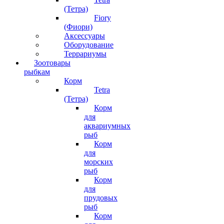
(Тетра)
Fiory
(Фиори)
Аксессуары
Оборудование
Террариумы
Зоотовары
рыбкам
Корм
Tetra
(Тетра)
Корм
для
аквариумных
рыб
Корм
для
морских
рыб
Корм
для
прудовых
рыб
Корм