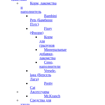
Корм, лакомства
и
наполнитель
Bambini
Pets (Бамбини
Пэтс)
Fiory
(Фиори)
Корм
для
грызунов
Минеральные
добавки,
лакомства
Сено,
наполнители
Versele-
laga (Версель
Лага)
Pretty
Cat
Аксессуары
Mr.Kranch
Средства для
ухода