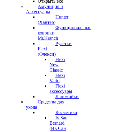
Открыть все
Амуниция и
Аксессуары
Hunter
(Хантер)
Функциональные
коврики
Mr.Kranch
Рулетки
Flexi
(Флекси)
Flexi
New
Classic
Flexi
Vario
Flexi
аксессуары
Лапомойки
Средства для
ухода
Косметика
Iv San
Bernard
(Ив Сан