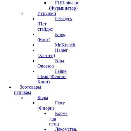
FURminator
(Фурминатор)
Игрушки
Petstages
(Пет
стайдж)
Kong
(Конг)
Mr.Kranch
Hanter
(Хантер)
Nina
Ottosson
Feline
Clean (Фелине
Клин)
Зоотовары
птичкам
Корм
Fiory
(Фиори)
Корма
для
птиц
Лакомства,