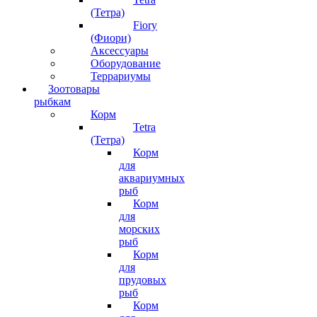
(Тетра)
Fiory
(Фиори)
Аксессуары
Оборудование
Террариумы
Зоотовары
рыбкам
Корм
Tetra
(Тетра)
Корм
для
аквариумных
рыб
Корм
для
морских
рыб
Корм
для
прудовых
рыб
Корм