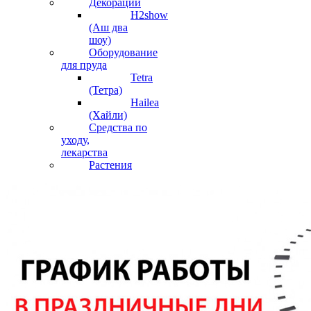
Декорации
H2show
(Аш два
шоу)
Оборудование
для пруда
Tetra
(Тетра)
Hailea
(Хайли)
Средства по
уходу,
лекарства
Растения