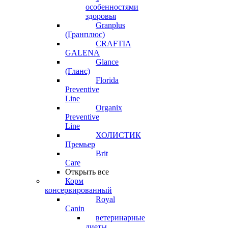
особенностями
здоровья
Granplus
(Гранплюс)
CRAFTIA
GALENA
Glance
(Гланс)
Florida
Preventive
Line
Organix
Preventive
Line
ХОЛИСТИК
Премьер
Brit
Care
Открыть все
Корм
консервированный
Royal
Canin
ветеринарные
диеты