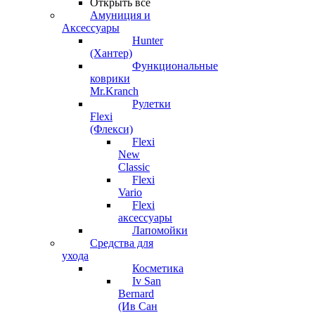
Открыть все
Амуниция и
Аксессуары
Hunter
(Хантер)
Функциональные
коврики
Mr.Kranch
Рулетки
Flexi
(Флекси)
Flexi
New
Classic
Flexi
Vario
Flexi
аксессуары
Лапомойки
Средства для
ухода
Косметика
Iv San
Bernard
(Ив Сан