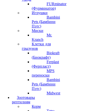
FURminator
(Фурминатор)
Игрушки
Bambini
Pets (Бамбини
Пэтс)
Миски
Mr.
Kranch
Клетки для
грызунов
Biokraft
(Биокрафт)
Ferplast
(Ферпласт)
MPS
переноски
Bambini
Pets (Бамбини
Пэтс)
Midwest
Зоотовары
рептилиям
Корм
Tetra