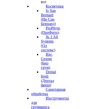
все
Косметика
Iv San
Bernard
(Ив Сан
Бернард)
ProPhyto
(ПроФито)
№ 1 All
Systems
(Ол
системс)
Bio-
Groom
(Био
грум)
Dental
fresh
(Дентал
фреш)
Санитарная
обработка
Инструменты
для
грумминга