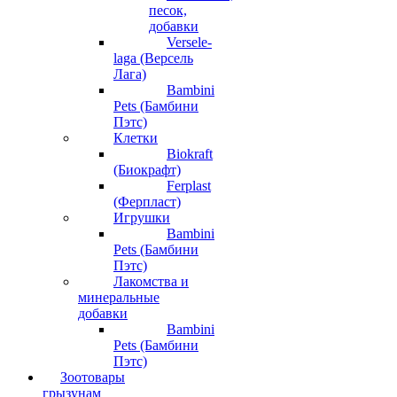
песок,
добавки
Versele-
laga (Версель
Лага)
Bambini
Pets (Бамбини
Пэтс)
Клетки
Biokraft
(Биокрафт)
Ferplast
(Ферпласт)
Игрушки
Bambini
Pets (Бамбини
Пэтс)
Лакомства и
минеральные
добавки
Bambini
Pets (Бамбини
Пэтс)
Зоотовары
грызунам