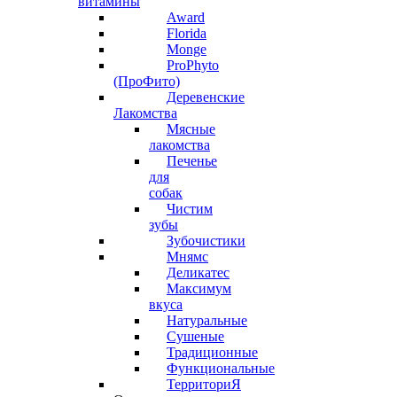
витамины
Award
Florida
Monge
ProPhyto
(ПроФито)
Деревенские
Лакомства
Мясные
лакомства
Печенье
для
собак
Чистим
зубы
Зубочистики
Мнямс
Деликатес
Максимум
вкуса
Натуральные
Сушеные
Традиционные
Функциональные
ТерриториЯ