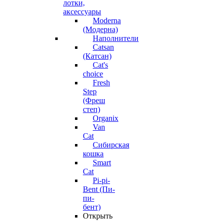
лотки,
аксессуары
Moderna
(Модерна)
Наполнители
Catsan
(Катсан)
Cat's
choice
Fresh
Step
(Фреш
степ)
Organix
Van
Cat
Сибирская
кошка
Smart
Cat
Pi-pi-
Bent (Пи-
пи-
бент)
Открыть