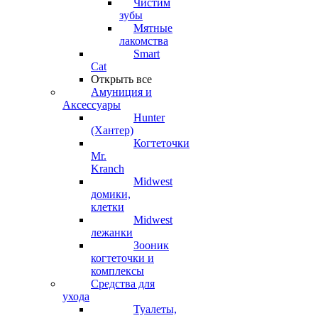
Чистим
зубы
Мятные
лакомства
Smart
Cat
Открыть все
Амуниция и
Аксессуары
Hunter
(Хантер)
Когтеточки
Mr.
Kranch
Midwest
домики,
клетки
Midwest
лежанки
Зооник
когтеточки и
комплексы
Средства для
ухода
Туалеты,