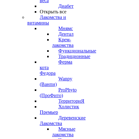
веса
Диабет
Открыть все
Лакомства и
витамины
Мнямс
Дентал
Крем-
лакомства
Функциональные
Традиционные
Ферма
кота
Федора
Wanpy
(Ванпи)
ProPhyto
(ПроФито)
ТерриториЯ
Холистик
Премьер
Деревенские
Лакомства
Мясные
лакомства