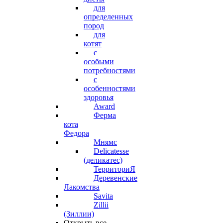
для
определенных
пород
для
котят
с
особыми
потребностями
с
особенностями
здоровья
Award
Ферма
кота
Федора
Мнямс
Delicatesse
(деликатес)
ТерриториЯ
Деревенские
Лакомства
Savita
Zillii
(Зиллии)
Открыть все