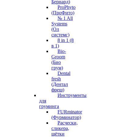
Бернард)
ProPhyto
(ПроФито)
№ 1 All
Systems
(Ол
системс)
8 in 1 (8
в 1)
Bio-
Groom
(Био
грум)
Dental
fresh
(Дентал
фреш)
Инструменты
для
груминга
FURminator
(Фурминатор)
Расчески,
сликера,
щётки