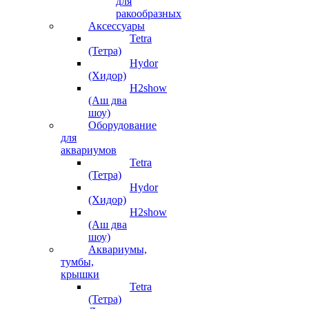
для
ракообразных
Аксессуары
Tetra
(Тетра)
Hydor
(Хидор)
H2show
(Аш два
шоу)
Оборудование
для
аквариумов
Tetra
(Тетра)
Hydor
(Хидор)
H2show
(Аш два
шоу)
Аквариумы,
тумбы,
крышки
Tetra
(Тетра)