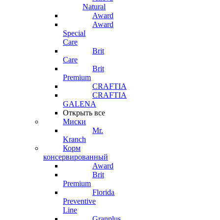
Natural
Award
Award
Special
Care
Brit
Care
Brit
Premium
CRAFTIA
CRAFTIA
GALENA
Открыть все
Миски
Mr.
Kranch
Корм
консервированный
Award
Brit
Premium
Florida
Preventive
Line
Granplus