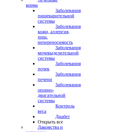
корма
Заболевания
пищеварительной
системы
Заболевания
кожи, аллергия,
пищ.
непереносимость
Заболевания
мочевыделительной
системы
Заболевания
почек
Заболевания
печени
Заболевания
опорно-
двигательной
системы
Контроль
веса
Диабет
Открыть все
Лакомства и