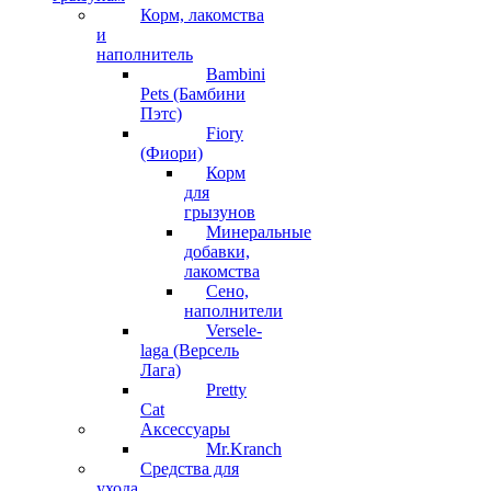
Корм, лакомства
и
наполнитель
Bambini
Pets (Бамбини
Пэтс)
Fiory
(Фиори)
Корм
для
грызунов
Минеральные
добавки,
лакомства
Сено,
наполнители
Versele-
laga (Версель
Лага)
Pretty
Cat
Аксессуары
Mr.Kranch
Средства для
ухода