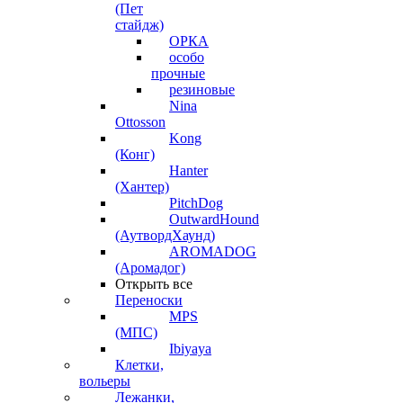
(Пет
стайдж)
ОРКА
особо
прочные
резиновые
Nina
Ottosson
Kong
(Конг)
Hanter
(Хантер)
PitchDog
OutwardHound
(АутвордХаунд)
AROMADOG
(Аромадог)
Открыть все
Переноски
MPS
(МПС)
Ibiyaya
Клетки,
вольеры
Лежанки,