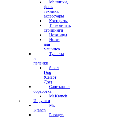
Машинки,
фены,
техника,
аксессуары
Когтерезы
Тримминги,
стрипинги
Ножницы
Ножи
для
машинок
Туалеты
и
пеленки
Smart
Dog
(Смарт
Дог)
Санитарная
обработка
Mr.Kranch
Игрушки
Mr.
Kranch
Petstages