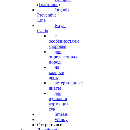
(Гранплюс)
Organix
Preventive
Line
Royal
Canin
с
особенностями
здоровья
для
определенных
пород
на
каждый
день
ветеринарные
диеты
для
щенков и
кормящих
сук
Smeats
Wanpy
Открыть все
Лечебные