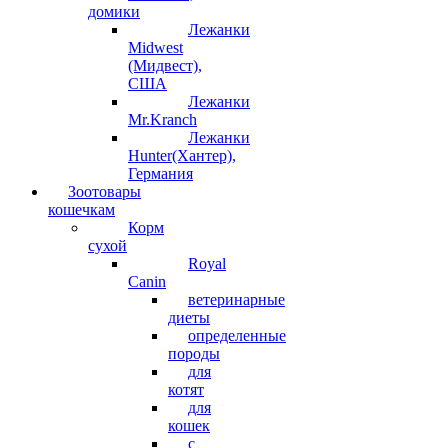
домики
Лежанки
Midwest
(Мидвест),
США
Лежанки
Mr.Kranch
Лежанки
Hunter(Хантер),
Германия
Зоотовары
кошечкам
Корм
сухой
Royal
Canin
ветеринарные
диеты
определенные
породы
для
котят
для
кошек
с