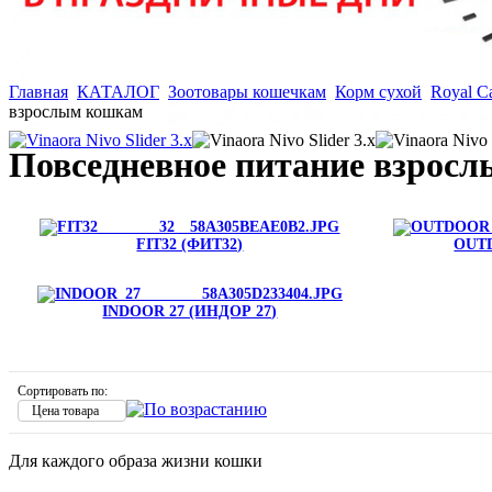
Главная
КАТАЛОГ
Зоотовары кошечкам
Корм сухой
Royal C
взрослым кошкам
Повседневное питание взрос
FIT32 (ФИТ32)
OUTD
INDOOR 27 (ИНДОР 27)
Сортировать по:
Цена товара
Для каждого образа жизни кошки