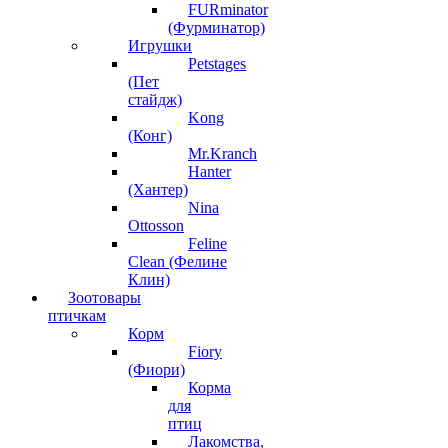
FURminator
(Фурминатор)
Игрушки
Petstages
(Пет
стайдж)
Kong
(Конг)
Mr.Kranch
Hanter
(Хантер)
Nina
Ottosson
Feline
Clean (Фелине
Клин)
Зоотовары
птичкам
Корм
Fiory
(Фиори)
Корма
для
птиц
Лакомства,