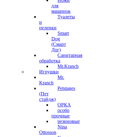
Ножи
для
машинок
Туалеты
и
пеленки
Smart
Dog
(Смарт
Дог)
Санитарная
обработка
Mr.Kranch
Игрушки
Mr.
Kranch
Petstages
(Пет
стайдж)
ОРКА
особо
прочные
резиновые
Nina
Ottosson