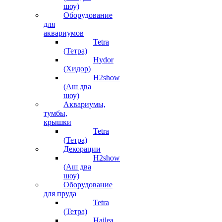
шоу)
Оборудование
для
аквариумов
Tetra
(Тетра)
Hydor
(Хидор)
H2show
(Аш два
шоу)
Аквариумы,
тумбы,
крышки
Tetra
(Тетра)
Декорации
H2show
(Аш два
шоу)
Оборудование
для пруда
Tetra
(Тетра)
Hailea