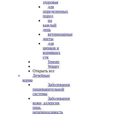
здоровья
для
определенных
пород
на
каждый
день
ветеринарные
диеты
для
щенков и
кормящих
сук
Smeats
Wanpy
Открыть все
Лечебные
корма
Заболевания
пищеварительной
системы
Заболевания
кожи, аллергия,
пищ.
непереносимость