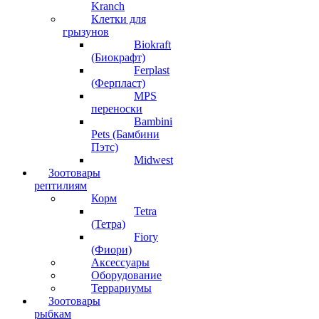
Kranch
Клетки для
грызунов
Biokraft
(Биокрафт)
Ferplast
(Ферпласт)
MPS
переноски
Bambini
Pets (Бамбини
Пэтс)
Midwest
Зоотовары
рептилиям
Корм
Tetra
(Тетра)
Fiory
(Фиори)
Аксессуары
Оборудование
Террариумы
Зоотовары
рыбкам