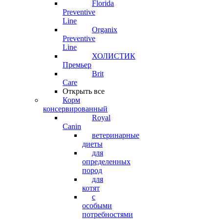
Florida
Preventive
Line
Organix
Preventive
Line
ХОЛИСТИК
Премьер
Brit
Care
Открыть все
Корм
консервированный
Royal
Canin
ветеринарные
диеты
для
определенных
пород
для
котят
с
особыми
потребностями