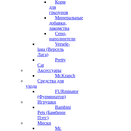
Корм
для
грызунов
Минеральные
добавки,
лакомства
Сено,
наполнители
Versele-
laga (Версель
Лага)
Pretty
Cat
Аксессуары
Mr.Kranch
Средства для
ухода
FURminator
(Фурминатор)
Игрушки
Bambini
Pets (Бамбини
Пэтс)
Миски
Mr.