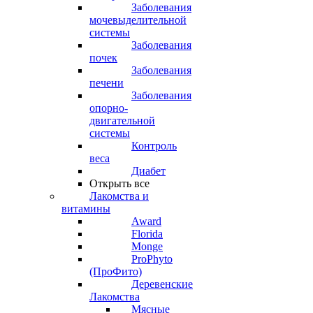
Заболевания
мочевыделительной
системы
Заболевания
почек
Заболевания
печени
Заболевания
опорно-
двигательной
системы
Контроль
веса
Диабет
Открыть все
Лакомства и
витамины
Award
Florida
Monge
ProPhyto
(ПроФито)
Деревенские
Лакомства
Мясные