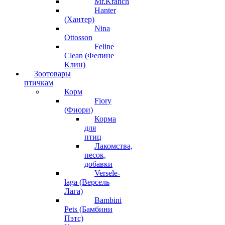
Mr.Kranch
Hanter
(Хантер)
Nina
Ottosson
Feline
Clean (Фелине
Клин)
Зоотовары
птичкам
Корм
Fiory
(Фиори)
Корма
для
птиц
Лакомства,
песок,
добавки
Versele-
laga (Версель
Лага)
Bambini
Pets (Бамбини
Пэтс)