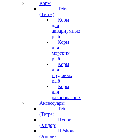
Корм
Tetra
(Тетра)
Корм
для
аквариумных
рыб
Корм
для
морских
рыб
Корм
для
прудовых
рыб
Корм
для
ракообразных
Аксессуары
Tetra
(Тетра)
Hydor
(Хидор)
H2show
(Аш два