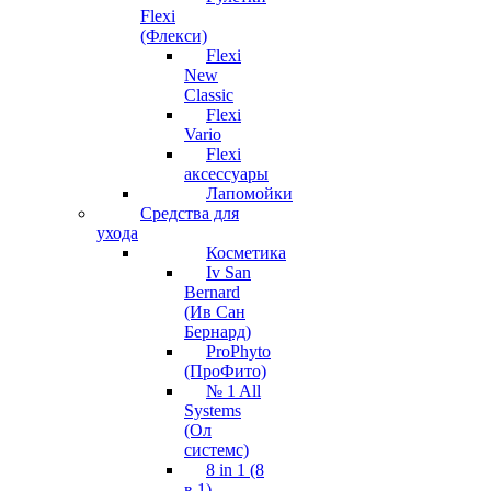
Flexi
(Флекси)
Flexi
New
Classic
Flexi
Vario
Flexi
аксессуары
Лапомойки
Средства для
ухода
Косметика
Iv San
Bernard
(Ив Сан
Бернард)
ProPhyto
(ПроФито)
№ 1 All
Systems
(Ол
системс)
8 in 1 (8
в 1)