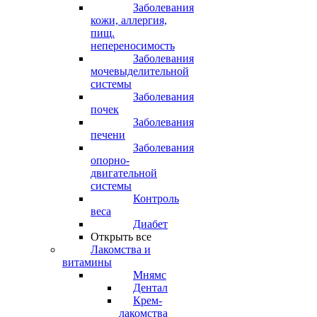
Заболевания
кожи, аллергия,
пищ.
непереносимость
Заболевания
мочевыделительной
системы
Заболевания
почек
Заболевания
печени
Заболевания
опорно-
двигательной
системы
Контроль
веса
Диабет
Открыть все
Лакомства и
витамины
Мнямс
Дентал
Крем-
лакомства