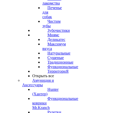
лакомства
Печенье
для
собак
Чистим
зубы
Зубочистики
Мнямс
Деликатес
Максимум
вкуса
Натуральные
Сушеные
Традиционные
Функциональные
ТерриториЯ
Открыть все
Амуниция и
Аксессуары
Hunter
(Хантер)
Функциональные
коврики
Mr.Kranch
Рулетки