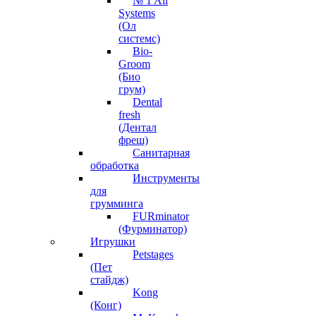
№ 1 All
Systems
(Ол
системс)
Bio-
Groom
(Био
грум)
Dental
fresh
(Дентал
фреш)
Санитарная
обработка
Инструменты
для
грумминга
FURminator
(Фурминатор)
Игрушки
Petstages
(Пет
стайдж)
Kong
(Конг)