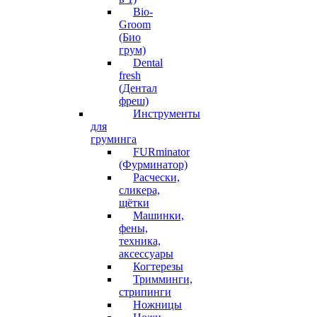
Bio-
Groom
(Био
грум)
Dental
fresh
(Дентал
фреш)
Инструменты
для
груминга
FURminator
(Фурминатор)
Расчески,
сликера,
щётки
Машинки,
фены,
техника,
аксессуары
Когтерезы
Тримминги,
стрипинги
Ножницы