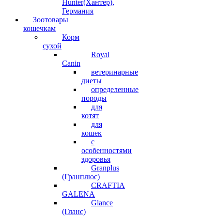
Hunter(Хантер),
Германия
Зоотовары
кошечкам
Корм
сухой
Royal
Canin
ветеринарные
диеты
определенные
породы
для
котят
для
кошек
с
особенностями
здоровья
Granplus
(Гранплюс)
CRAFTIA
GALENA
Glance
(Гланс)