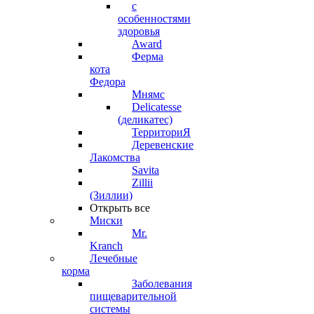
с
особенностями
здоровья
Award
Ферма
кота
Федора
Мнямс
Delicatesse
(деликатес)
ТерриториЯ
Деревенские
Лакомства
Savita
Zillii
(Зиллии)
Открыть все
Миски
Mr.
Kranch
Лечебные
корма
Заболевания
пищеварительной
системы