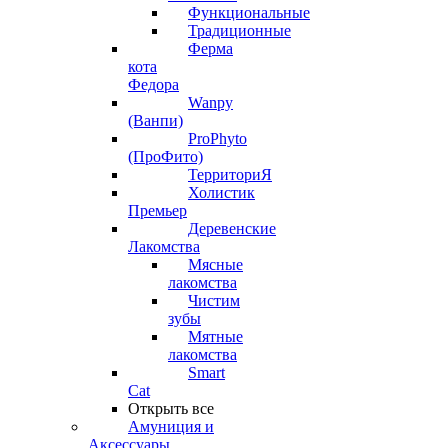
Функциональные
Традиционные
Ферма
кота
Федора
Wanpy
(Ванпи)
ProPhyto
(ПроФито)
ТерриториЯ
Холистик
Премьер
Деревенские
Лакомства
Мясные
лакомства
Чистим
зубы
Мятные
лакомства
Smart
Cat
Открыть все
Амуниция и
Аксессуары