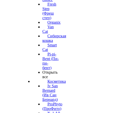
Fresh
Step
(Фреш
степ)
Organix
Van
Cat
Сибирская
кошка
Smart
Cat
Pi-pi-
Bent (Пи-
пи-
бент)
Открыть
все
Косметика
Iv San
Bernard
(Ив Сан
Бернард)
ProPhyto
(ПроФито)