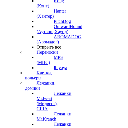
Kong
(Конг)
Hanter
(Хантер)
PitchDog
OutwardHound
(АутвордХаунд)
AROMADOG
(Аромадог)
Открыть все
Переноски
MPS
(МПС)
Ibiyaya
Клетки,
вольеры
Лежанки,
домики
Лежанки
Midwest
(Мидвест),
США
Лежанки
Mr.Kranch
Лежанки