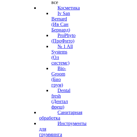
все
Косметика
Iv San
Bernard
(Ив Сан
Бернард)
ProPhyto
(ПроФито)
№ 1 All
Systems
(Ол
системс)
Bio-
Groom
(Био
грум)
Dental
fresh
(Дентал
фреш)
Санитарная
обработка
Инструменты
для
грумминга