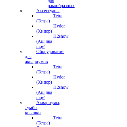
для
ракообразных
Аксессуары
Tetra
(Тетра)
Hydor
(Хидор)
H2show
(Аш два
шоу)
Оборудование
для
аквариумов
Tetra
(Тетра)
Hydor
(Хидор)
H2show
(Аш два
шоу)
Аквариумы,
тумбы,
крышки
Tetra
(Тетра)