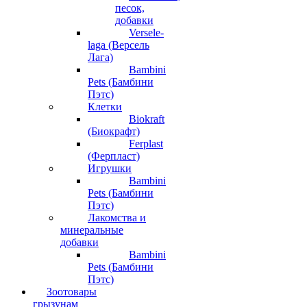
песок,
добавки
Versele-
laga (Версель
Лага)
Bambini
Pets (Бамбини
Пэтс)
Клетки
Biokraft
(Биокрафт)
Ferplast
(Ферпласт)
Игрушки
Bambini
Pets (Бамбини
Пэтс)
Лакомства и
минеральные
добавки
Bambini
Pets (Бамбини
Пэтс)
Зоотовары
грызунам