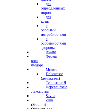
для
определенных
пород
для
котят
с
особыми
потребностями
с
особенностями
здоровья
Award
Ферма
кота
Федора
Мнямс
Delicatesse
(деликатес)
ТерриториЯ
Деревенские
Лакомства
Savita
Zillii
(Зиллии)
Открыть все