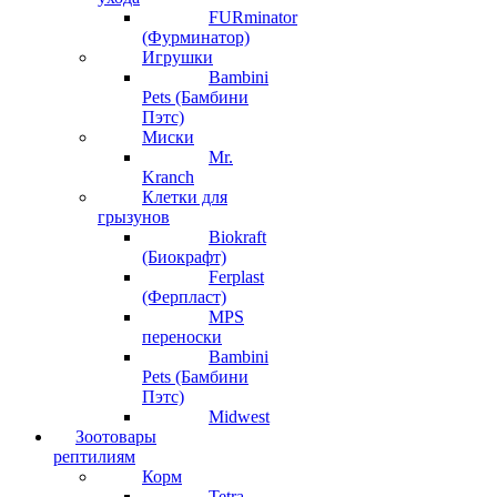
FURminator
(Фурминатор)
Игрушки
Bambini
Pets (Бамбини
Пэтс)
Миски
Mr.
Kranch
Клетки для
грызунов
Biokraft
(Биокрафт)
Ferplast
(Ферпласт)
MPS
переноски
Bambini
Pets (Бамбини
Пэтс)
Midwest
Зоотовары
рептилиям
Корм
Tetra