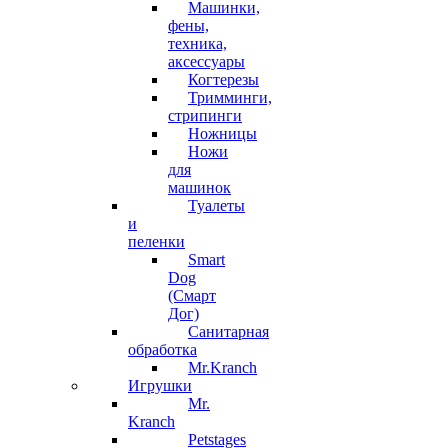
Машинки,
фены,
техника,
аксессуары
Когтерезы
Тримминги,
стрипинги
Ножницы
Ножи
для
машинок
Туалеты
и
пеленки
Smart
Dog
(Смарт
Дог)
Санитарная
обработка
Mr.Kranch
Игрушки
Mr.
Kranch
Petstages