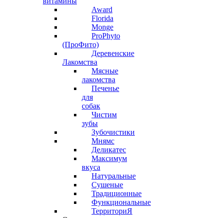
витамины
Award
Florida
Monge
ProPhyto
(ПроФито)
Деревенские
Лакомства
Мясные
лакомства
Печенье
для
собак
Чистим
зубы
Зубочистики
Мнямс
Деликатес
Максимум
вкуса
Натуральные
Сушеные
Традиционные
Функциональные
ТерриториЯ