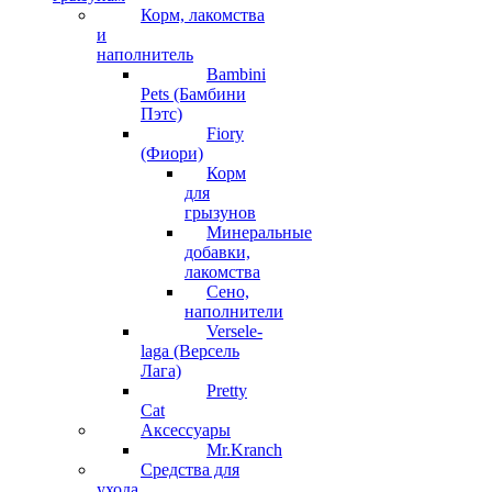
Корм, лакомства
и
наполнитель
Bambini
Pets (Бамбини
Пэтс)
Fiory
(Фиори)
Корм
для
грызунов
Минеральные
добавки,
лакомства
Сено,
наполнители
Versele-
laga (Версель
Лага)
Pretty
Cat
Аксессуары
Mr.Kranch
Средства для
ухода