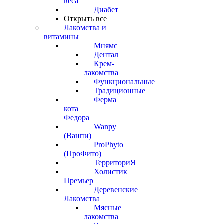
веса
Диабет
Открыть все
Лакомства и
витамины
Мнямс
Дентал
Крем-
лакомства
Функциональные
Традиционные
Ферма
кота
Федора
Wanpy
(Ванпи)
ProPhyto
(ПроФито)
ТерриториЯ
Холистик
Премьер
Деревенские
Лакомства
Мясные
лакомства