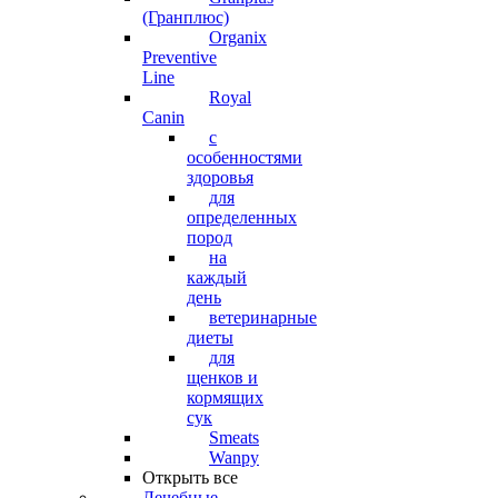
(Гранплюс)
Organix
Preventive
Line
Royal
Canin
с
особенностями
здоровья
для
определенных
пород
на
каждый
день
ветеринарные
диеты
для
щенков и
кормящих
сук
Smeats
Wanpy
Открыть все
Лечебные