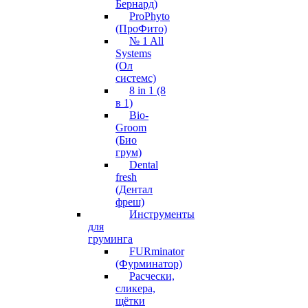
Бернард)
ProPhyto
(ПроФито)
№ 1 All
Systems
(Ол
системс)
8 in 1 (8
в 1)
Bio-
Groom
(Био
грум)
Dental
fresh
(Дентал
фреш)
Инструменты
для
груминга
FURminator
(Фурминатор)
Расчески,
сликера,
щётки