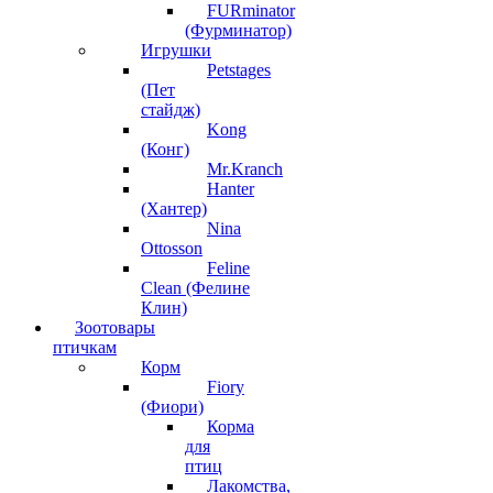
FURminator
(Фурминатор)
Игрушки
Petstages
(Пет
стайдж)
Kong
(Конг)
Mr.Kranch
Hanter
(Хантер)
Nina
Ottosson
Feline
Clean (Фелине
Клин)
Зоотовары
птичкам
Корм
Fiory
(Фиори)
Корма
для
птиц
Лакомства,