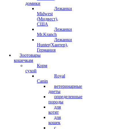
домики
Лежанки
Midwest
(Мидвест),
США
Лежанки
Mr.Kranch
Лежанки
Hunter(Хантер),
Германия
Зоотовары
кошечкам
Корм
сухой
Royal
Canin
ветеринарные
диеты
определенные
породы
для
котят
для
кошек
с