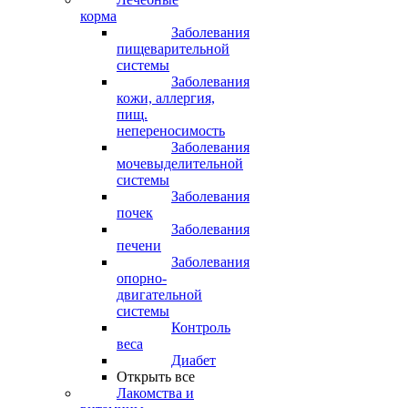
корма
Заболевания
пищеварительной
системы
Заболевания
кожи, аллергия,
пищ.
непереносимость
Заболевания
мочевыделительной
системы
Заболевания
почек
Заболевания
печени
Заболевания
опорно-
двигательной
системы
Контроль
веса
Диабет
Открыть все
Лакомства и