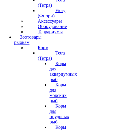
(Тетра)
Fiory
(Фиори)
Аксессуары
Оборудование
Террариумы
Зоотовары
рыбкам
Корм
Tetra
(Тетра)
Корм
для
аквариумных
рыб
Корм
для
морских
рыб
Корм
для
прудовых
рыб
Корм