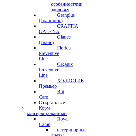
особенностями
здоровья
Granplus
(Гранплюс)
CRAFTIA
GALENA
Glance
(Гланс)
Florida
Preventive
Line
Organix
Preventive
Line
ХОЛИСТИК
Премьер
Brit
Care
Открыть все
Корм
консервированный
Royal
Canin
ветеринарные
диеты