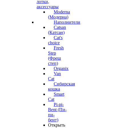
лотки,
аксессуары
Moderna
(Модерна)
Наполнители
Catsan
(Катсан)
Cat's
choice
Fresh
Step
(Фреш
степ)
Organix
Van
Cat
Сибирская
кошка
Smart
Cat
Pi-pi-
Bent (Пи-
пи-
бент)
Открыть