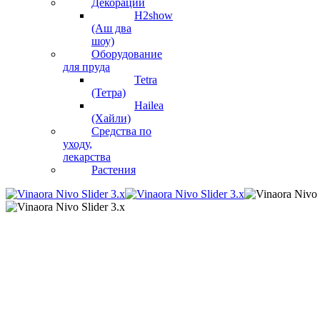
Декорации
H2show
(Аш два
шоу)
Оборудование
для пруда
Tetra
(Тетра)
Hailea
(Хайли)
Средства по
уходу,
лекарства
Растения