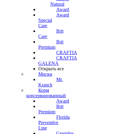
Natural
Award
Award
Special
Care
Brit
Care
Brit
Premium
CRAFTIA
CRAFTIA
GALENA
Открыть все
Миски
Mr.
Kranch
Корм
консервированный
Award
Brit
Premium
Florida
Preventive
Line
Granplus