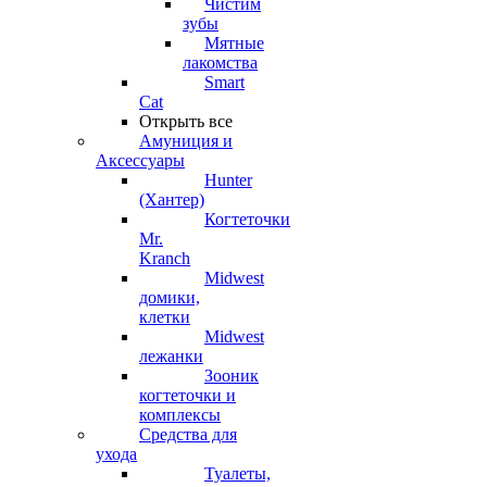
Чистим
зубы
Мятные
лакомства
Smart
Cat
Открыть все
Амуниция и
Аксессуары
Hunter
(Хантер)
Когтеточки
Mr.
Kranch
Midwest
домики,
клетки
Midwest
лежанки
Зооник
когтеточки и
комплексы
Средства для
ухода
Туалеты,