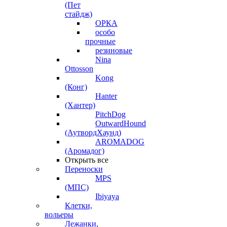
(Пет
стайдж)
ОРКА
особо
прочные
резиновые
Nina
Ottosson
Kong
(Конг)
Hanter
(Хантер)
PitchDog
OutwardHound
(АутвордХаунд)
AROMADOG
(Аромадог)
Открыть все
Переноски
MPS
(МПС)
Ibiyaya
Клетки,
вольеры
Лежанки,