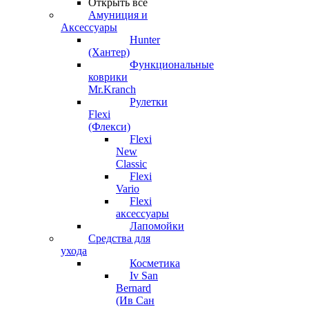
Открыть все
Амуниция и
Аксессуары
Hunter
(Хантер)
Функциональные
коврики
Mr.Kranch
Рулетки
Flexi
(Флекси)
Flexi
New
Classic
Flexi
Vario
Flexi
аксессуары
Лапомойки
Средства для
ухода
Косметика
Iv San
Bernard
(Ив Сан