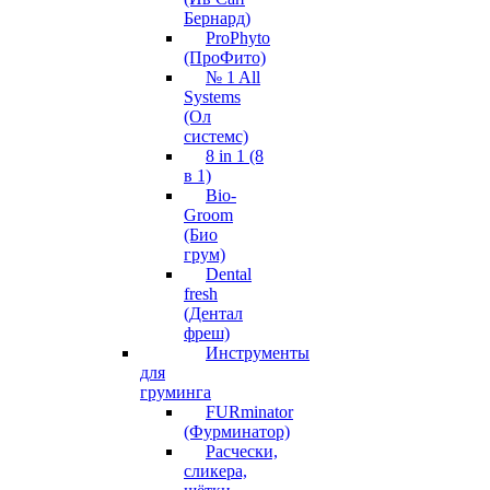
Бернард)
ProPhyto
(ПроФито)
№ 1 All
Systems
(Ол
системс)
8 in 1 (8
в 1)
Bio-
Groom
(Био
грум)
Dental
fresh
(Дентал
фреш)
Инструменты
для
груминга
FURminator
(Фурминатор)
Расчески,
сликера,