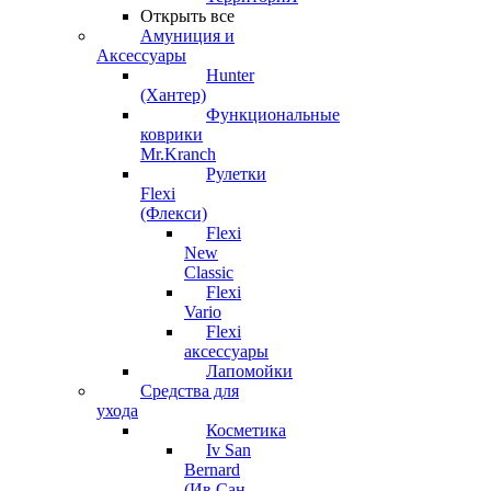
Открыть все
Амуниция и
Аксессуары
Hunter
(Хантер)
Функциональные
коврики
Mr.Kranch
Рулетки
Flexi
(Флекси)
Flexi
New
Classic
Flexi
Vario
Flexi
аксессуары
Лапомойки
Средства для
ухода
Косметика
Iv San
Bernard
(Ив Сан