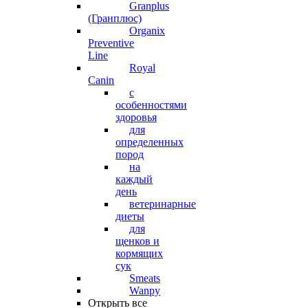
Granplus
(Гранплюс)
Organix
Preventive
Line
Royal
Canin
с
особенностями
здоровья
для
определенных
пород
на
каждый
день
ветеринарные
диеты
для
щенков и
кормящих
сук
Smeats
Wanpy
Открыть все