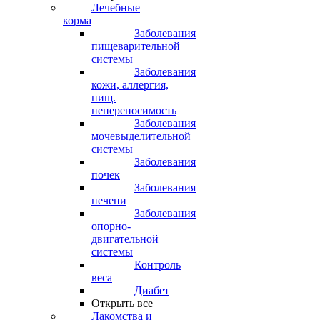
Лечебные
корма
Заболевания
пищеварительной
системы
Заболевания
кожи, аллергия,
пищ.
непереносимость
Заболевания
мочевыделительной
системы
Заболевания
почек
Заболевания
печени
Заболевания
опорно-
двигательной
системы
Контроль
веса
Диабет
Открыть все
Лакомства и