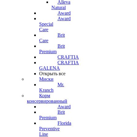
Alleva
Natural
Award
Award
Special
Care
Brit
Care
Brit
Premium
CRAFTIA
CRAFTIA
GALENA
Открыть все
Миски
Mr.
Kranch
Корм
консервированный
Award
Brit
Premium
Florida
Preventive
Line