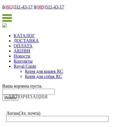
8
(863)
311-43-17
8
(989)
511-43-17
КАТАЛОГ
ДОСТАВКА
ОПЛАТА
АКЦИИ
Новости
Контакты
Royal Canin
Корм для кошек RC
Корм для собак RC
Ваша корзина пуста.
АВТОРИЗАЦИЯ
Логин
(Эл. почта)