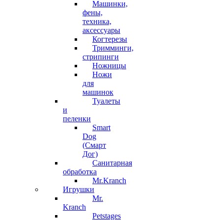
Машинки,
фены,
техника,
аксессуары
Когтерезы
Тримминги,
стрипинги
Ножницы
Ножи
для
машинок
Туалеты
и
пеленки
Smart
Dog
(Смарт
Дог)
Санитарная
обработка
Mr.Kranch
Игрушки
Mr.
Kranch
Petstages