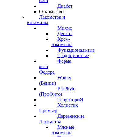
веса
Диабет
Открыть все
Лакомства и
витамины
Мнямс
Дентал
Крем-
лакомства
Функциональные
Традиционные
Ферма
кота
Федора
Wanpy
(Ванпи)
ProPhyto
(ПроФито)
ТерриториЯ
Холистик
Премьер
Деревенские
Лакомства
Мясные
лакомства