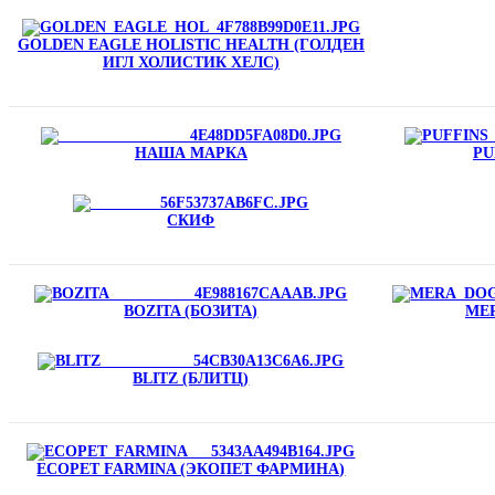
GOLDEN EAGLE HOLISTIC HEALTH (ГОЛДЕН
ИГЛ ХОЛИСТИК ХЕЛС)
НАША МАРКА
PU
СКИФ
BOZITA (БОЗИТА)
MER
BLITZ (БЛИТЦ)
ECOPET FARMINA (ЭКОПЕТ ФАРМИНА)