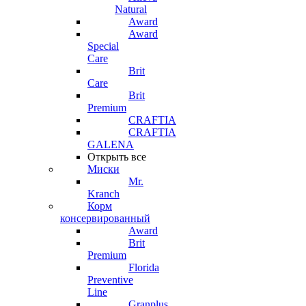
Natural
Award
Award
Special
Care
Brit
Care
Brit
Premium
CRAFTIA
CRAFTIA
GALENA
Открыть все
Миски
Mr.
Kranch
Корм
консервированный
Award
Brit
Premium
Florida
Preventive
Line
Granplus