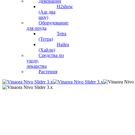
Декорации
H2show
(Аш два
шоу)
Оборудование
для пруда
Tetra
(Тетра)
Hailea
(Хайли)
Средства по
уходу,
лекарства
Растения