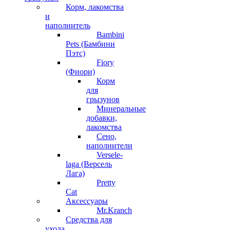
Корм, лакомства
и
наполнитель
Bambini
Pets (Бамбини
Пэтс)
Fiory
(Фиори)
Корм
для
грызунов
Минеральные
добавки,
лакомства
Сено,
наполнители
Versele-
laga (Версель
Лага)
Pretty
Cat
Аксессуары
Mr.Kranch
Средства для
ухода