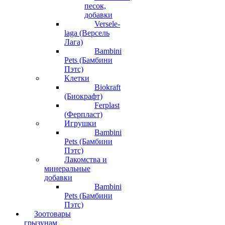
песок,
добавки
Versele-
laga (Версель
Лага)
Bambini
Pets (Бамбини
Пэтс)
Клетки
Biokraft
(Биокрафт)
Ferplast
(Ферпласт)
Игрушки
Bambini
Pets (Бамбини
Пэтс)
Лакомства и
минеральные
добавки
Bambini
Pets (Бамбини
Пэтс)
Зоотовары
грызунам