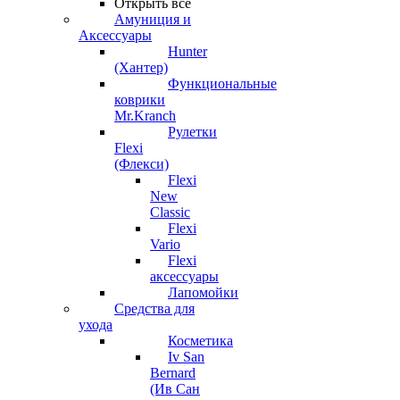
Открыть все
Амуниция и
Аксессуары
Hunter
(Хантер)
Функциональные
коврики
Mr.Kranch
Рулетки
Flexi
(Флекси)
Flexi
New
Classic
Flexi
Vario
Flexi
аксессуары
Лапомойки
Средства для
ухода
Косметика
Iv San
Bernard
(Ив Сан