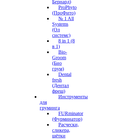
Бернард)
ProPhyto
(ПроФито)
№ 1 All
Systems
(Ол
системс)
8 in 1 (8
в 1)
Bio-
Groom
(Био
грум)
Dental
fresh
(Дентал
фреш)
Инструменты
для
груминга
FURminator
(Фурминатор)
Расчески,
сликера,
щётки