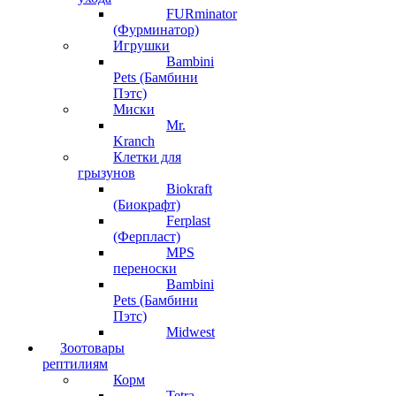
FURminator
(Фурминатор)
Игрушки
Bambini
Pets (Бамбини
Пэтс)
Миски
Mr.
Kranch
Клетки для
грызунов
Biokraft
(Биокрафт)
Ferplast
(Ферпласт)
MPS
переноски
Bambini
Pets (Бамбини
Пэтс)
Midwest
Зоотовары
рептилиям
Корм
Tetra