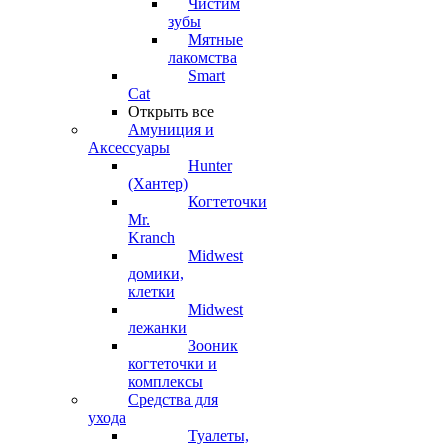
Чистим
зубы
Мятные
лакомства
Smart
Cat
Открыть все
Амуниция и
Аксессуары
Hunter
(Хантер)
Когтеточки
Mr.
Kranch
Midwest
домики,
клетки
Midwest
лежанки
Зооник
когтеточки и
комплексы
Средства для
ухода
Туалеты,