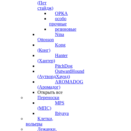
(Пет
стайдж)
ОРКА
особо
прочные
резиновые
Nina
Ottosson
Kong
(Конг)
Hanter
(Хантер)
PitchDog
OutwardHound
(АутвордХаунд)
AROMADOG
(Аромадог)
Открыть все
Переноски
MPS
(МПС)
Ibiyaya
Клетки,
вольеры
Лежанки,