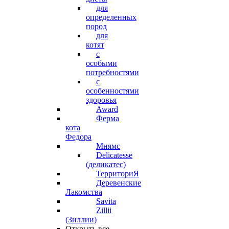
для
определенных
пород
для
котят
с
особыми
потребностями
с
особенностями
здоровья
Award
Ферма
кота
Федора
Мнямс
Delicatesse
(деликатес)
ТерриториЯ
Деревенские
Лакомства
Savita
Zillii
(Зиллии)
Открыть все