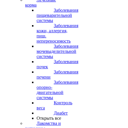
корма
Заболевания
пищеварительной
системы
Заболевания
кожи, аллергия,
пищ.
непереносимость
Заболевания
мочевыделительной
системы
Заболевания
почек
Заболевания
печени
Заболевания
опорно-
двигательной
системы
Контроль
веса
Диабет
Открыть все
Лакомства и