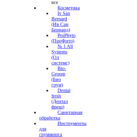
все
Косметика
Iv San
Bernard
(Ив Сан
Бернард)
ProPhyto
(ПроФито)
№ 1 All
Systems
(Ол
системс)
Bio-
Groom
(Био
грум)
Dental
fresh
(Дентал
фреш)
Санитарная
обработка
Инструменты
для
грумминга