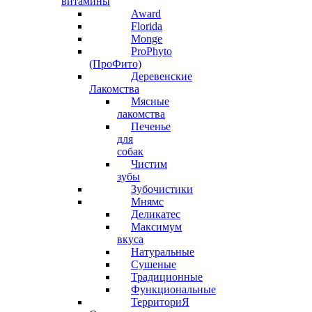
витамины
Award
Florida
Monge
ProPhyto
(ПроФито)
Деревенские
Лакомства
Мясные
лакомства
Печенье
для
собак
Чистим
зубы
Зубочистики
Мнямс
Деликатес
Максимум
вкуса
Натуральные
Сушеные
Традиционные
Функциональные
ТерриториЯ