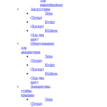
для
ракообразных
Аксессуары
Tetra
(Тетра)
Hydor
(Хидор)
H2show
(Аш два
шоу)
Оборудование
для
аквариумов
Tetra
(Тетра)
Hydor
(Хидор)
H2show
(Аш два
шоу)
Аквариумы,
тумбы,
крышки
Tetra
(Тетра)