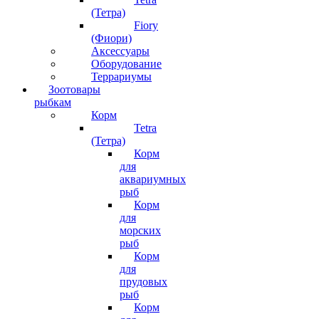
(Тетра)
Fiory
(Фиори)
Аксессуары
Оборудование
Террариумы
Зоотовары
рыбкам
Корм
Tetra
(Тетра)
Корм
для
аквариумных
рыб
Корм
для
морских
рыб
Корм
для
прудовых
рыб
Корм