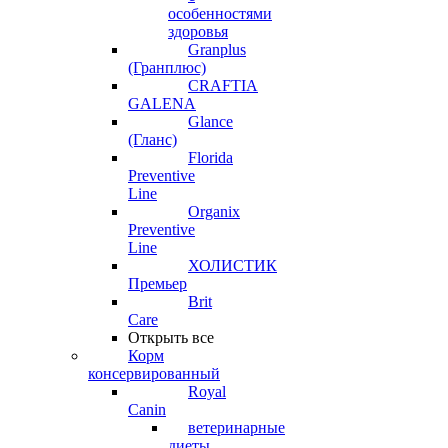
особенностями
здоровья
Granplus
(Гранплюс)
CRAFTIA
GALENA
Glance
(Гланс)
Florida
Preventive
Line
Organix
Preventive
Line
ХОЛИСТИК
Премьер
Brit
Care
Открыть все
Корм
консервированный
Royal
Canin
ветеринарные
диеты