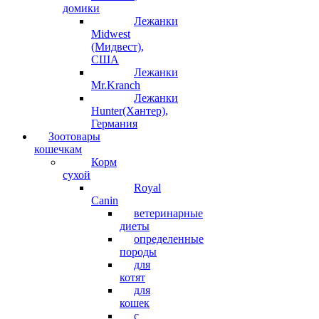
домики
Лежанки
Midwest
(Мидвест),
США
Лежанки
Mr.Kranch
Лежанки
Hunter(Хантер),
Германия
Зоотовары
кошечкам
Корм
сухой
Royal
Canin
ветеринарные
диеты
определенные
породы
для
котят
для
кошек
с