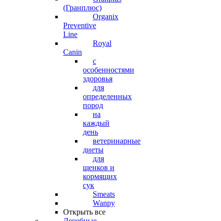
(Гранплюс)
Organix
Preventive
Line
Royal
Canin
с
особенностями
здоровья
для
определенных
пород
на
каждый
день
ветеринарные
диеты
для
щенков и
кормящих
сук
Smeats
Wanpy
Открыть все
Лечебные