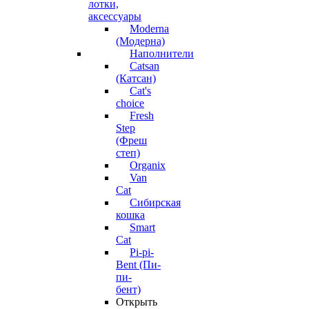
лотки,
аксессуары
Moderna
(Модерна)
Наполнители
Catsan
(Катсан)
Cat's
choice
Fresh
Step
(Фреш
степ)
Organix
Van
Cat
Сибирская
кошка
Smart
Cat
Pi-pi-
Bent (Пи-
пи-
бент)
Открыть