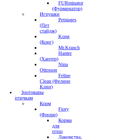
FURminator
(Фурминатор)
Игрушки
Petstages
(Пет
стайдж)
Kong
(Конг)
Mr.Kranch
Hanter
(Хантер)
Nina
Ottosson
Feline
Clean (Фелине
Клин)
Зоотовары
птичкам
Корм
Fiory
(Фиори)
Корма
для
птиц
Лакомства,