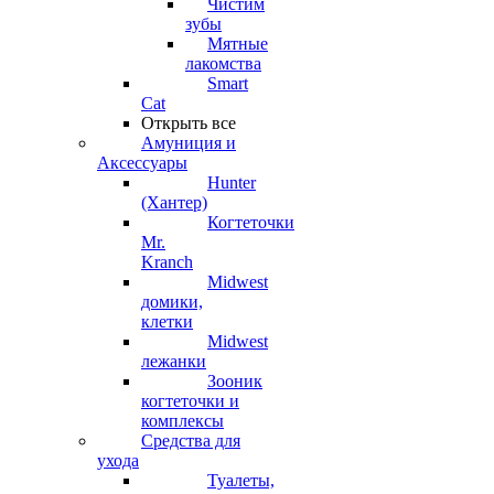
Чистим
зубы
Мятные
лакомства
Smart
Cat
Открыть все
Амуниция и
Аксессуары
Hunter
(Хантер)
Когтеточки
Mr.
Kranch
Midwest
домики,
клетки
Midwest
лежанки
Зооник
когтеточки и
комплексы
Средства для
ухода
Туалеты,