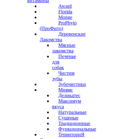
витамины
Award
Florida
Monge
ProPhyto
(ПроФито)
Деревенские
Лакомства
Мясные
лакомства
Печенье
для
собак
Чистим
зубы
Зубочистики
Мнямс
Деликатес
Максимум
вкуса
Натуральные
Сушеные
Традиционные
Функциональные
ТерриториЯ