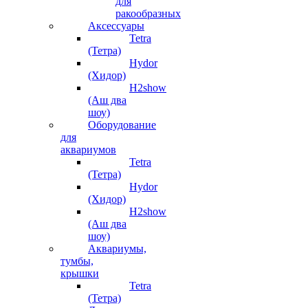
для
ракообразных
Аксессуары
Tetra
(Тетра)
Hydor
(Хидор)
H2show
(Аш два
шоу)
Оборудование
для
аквариумов
Tetra
(Тетра)
Hydor
(Хидор)
H2show
(Аш два
шоу)
Аквариумы,
тумбы,
крышки
Tetra
(Тетра)