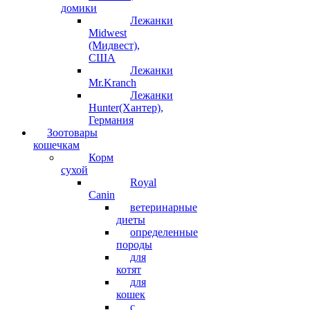
домики
Лежанки
Midwest
(Мидвест),
США
Лежанки
Mr.Kranch
Лежанки
Hunter(Хантер),
Германия
Зоотовары
кошечкам
Корм
сухой
Royal
Canin
ветеринарные
диеты
определенные
породы
для
котят
для
кошек
с