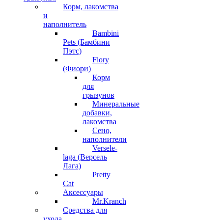
Корм, лакомства
и
наполнитель
Bambini
Pets (Бамбини
Пэтс)
Fiory
(Фиори)
Корм
для
грызунов
Минеральные
добавки,
лакомства
Сено,
наполнители
Versele-
laga (Версель
Лага)
Pretty
Cat
Аксессуары
Mr.Kranch
Средства для
ухода