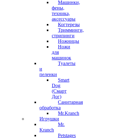
Машинки,
фены,
техника,
аксессуары
Когтерезы
Тримминги,
стрипинги
Ножницы
Ножи
для
машинок
Туалеты
и
пеленки
Smart
Dog
(Смарт
Дог)
Санитарная
обработка
Mr.Kranch
Игрушки
Mr.
Kranch
Petstages