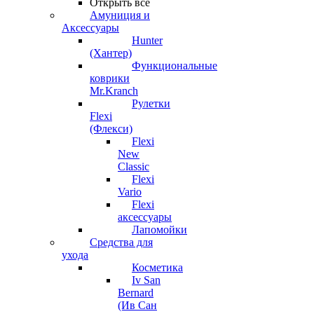
Открыть все
Амуниция и
Аксессуары
Hunter
(Хантер)
Функциональные
коврики
Mr.Kranch
Рулетки
Flexi
(Флекси)
Flexi
New
Classic
Flexi
Vario
Flexi
аксессуары
Лапомойки
Средства для
ухода
Косметика
Iv San
Bernard
(Ив Сан