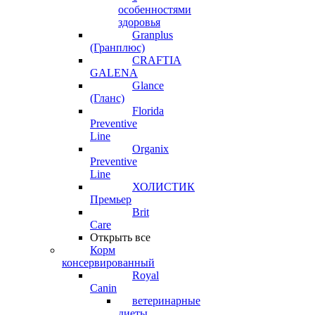
особенностями
здоровья
Granplus
(Гранплюс)
CRAFTIA
GALENA
Glance
(Гланс)
Florida
Preventive
Line
Organix
Preventive
Line
ХОЛИСТИК
Премьер
Brit
Care
Открыть все
Корм
консервированный
Royal
Canin
ветеринарные
диеты