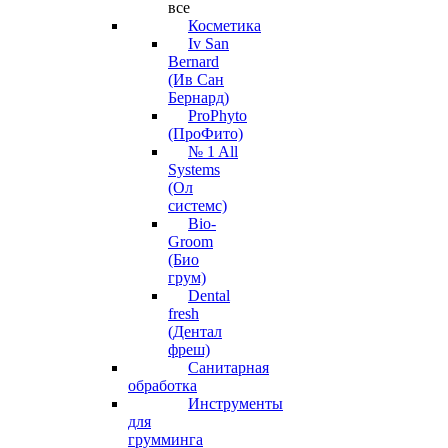
все
Косметика
Iv San
Bernard
(Ив Сан
Бернард)
ProPhyto
(ПроФито)
№ 1 All
Systems
(Ол
системс)
Bio-
Groom
(Био
грум)
Dental
fresh
(Дентал
фреш)
Санитарная
обработка
Инструменты
для
грумминга