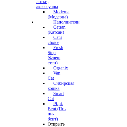
лотки,
аксессуары
Moderna
(Модерна)
Наполнители
Catsan
(Катсан)
Cat's
choice
Fresh
Step
(Фреш
степ)
Organix
Van
Cat
Сибирская
кошка
Smart
Cat
Pi-pi-
Bent (Пи-
пи-
бент)
Открыть