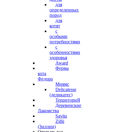
для
определенных
пород
для
котят
с
особыми
потребностями
с
особенностями
здоровья
Award
Ферма
кота
Федора
Мнямс
Delicatesse
(деликатес)
ТерриториЯ
Деревенские
Лакомства
Savita
Zillii
(Зиллии)
Открыть все