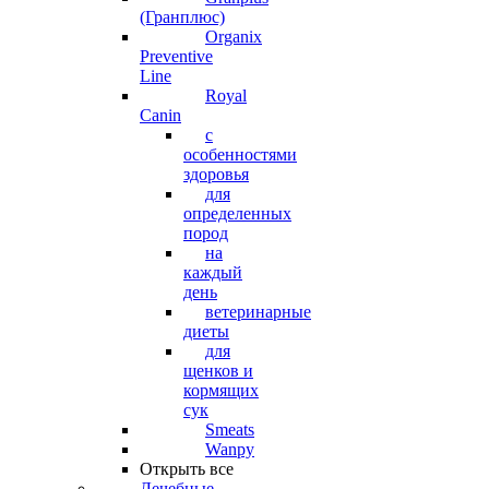
(Гранплюс)
Organix
Preventive
Line
Royal
Canin
с
особенностями
здоровья
для
определенных
пород
на
каждый
день
ветеринарные
диеты
для
щенков и
кормящих
сук
Smeats
Wanpy
Открыть все
Лечебные