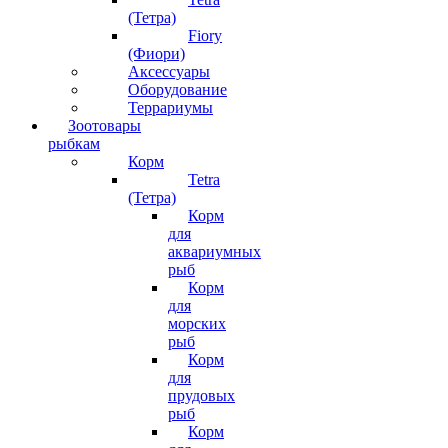
(Тетра)
Fiory
(Фиори)
Аксессуары
Оборудование
Террариумы
Зоотовары
рыбкам
Корм
Tetra
(Тетра)
Корм
для
аквариумных
рыб
Корм
для
морских
рыб
Корм
для
прудовых
рыб
Корм