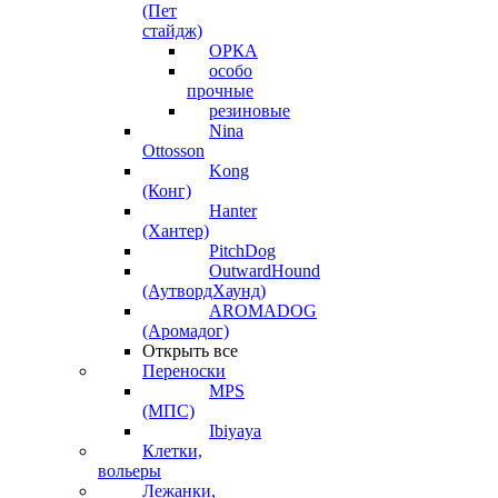
(Пет
стайдж)
ОРКА
особо
прочные
резиновые
Nina
Ottosson
Kong
(Конг)
Hanter
(Хантер)
PitchDog
OutwardHound
(АутвордХаунд)
AROMADOG
(Аромадог)
Открыть все
Переноски
MPS
(МПС)
Ibiyaya
Клетки,
вольеры
Лежанки,