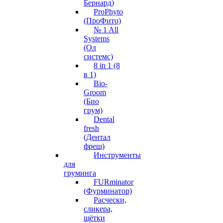
Бернард)
ProPhyto
(ПроФито)
№ 1 All
Systems
(Ол
системс)
8 in 1 (8
в 1)
Bio-
Groom
(Био
грум)
Dental
fresh
(Дентал
фреш)
Инструменты
для
груминга
FURminator
(Фурминатор)
Расчески,
сликера,
щётки