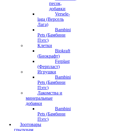
песок,
добавки
Versele-
laga (Версель
Лага)
Bambini
Pets (Бамбини
Пэтс)
Клетки
Biokraft
(Биокрафт)
Ferplast
(Ферпласт)
Игрушки
Bambini
Pets (Бамбини
Пэтс)
Лакомства и
минеральные
добавки
Bambini
Pets (Бамбини
Пэтс)
Зоотовары
грызунам