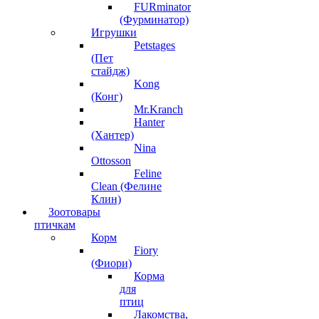
FURminator
(Фурминатор)
Игрушки
Petstages
(Пет
стайдж)
Kong
(Конг)
Mr.Kranch
Hanter
(Хантер)
Nina
Ottosson
Feline
Clean (Фелине
Клин)
Зоотовары
птичкам
Корм
Fiory
(Фиори)
Корма
для
птиц
Лакомства,