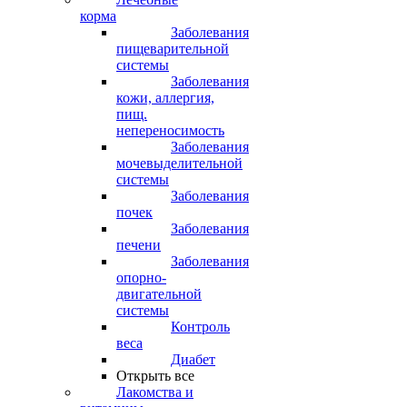
корма
Заболевания
пищеварительной
системы
Заболевания
кожи, аллергия,
пищ.
непереносимость
Заболевания
мочевыделительной
системы
Заболевания
почек
Заболевания
печени
Заболевания
опорно-
двигательной
системы
Контроль
веса
Диабет
Открыть все
Лакомства и