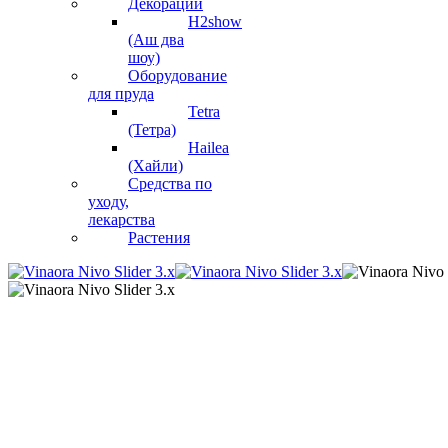
Декорации
H2show
(Аш два
шоу)
Оборудование
для пруда
Tetra
(Тетра)
Hailea
(Хайли)
Средства по
уходу,
лекарства
Растения