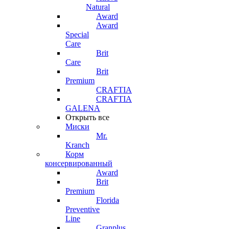
Natural
Award
Award
Special
Care
Brit
Care
Brit
Premium
CRAFTIA
CRAFTIA
GALENA
Открыть все
Миски
Mr.
Kranch
Корм
консервированный
Award
Brit
Premium
Florida
Preventive
Line
Granplus