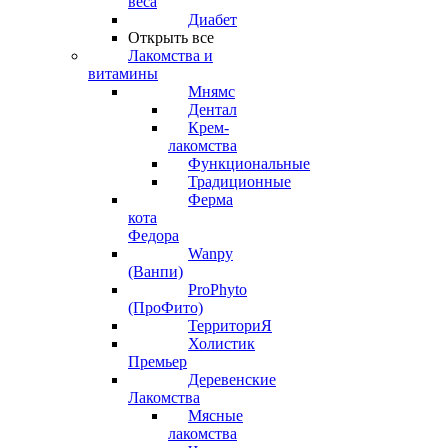
веса
Диабет
Открыть все
Лакомства и
витамины
Мнямс
Дентал
Крем-
лакомства
Функциональные
Традиционные
Ферма
кота
Федора
Wanpy
(Ванпи)
ProPhyto
(ПроФито)
ТерриториЯ
Холистик
Премьер
Деревенские
Лакомства
Мясные
лакомства