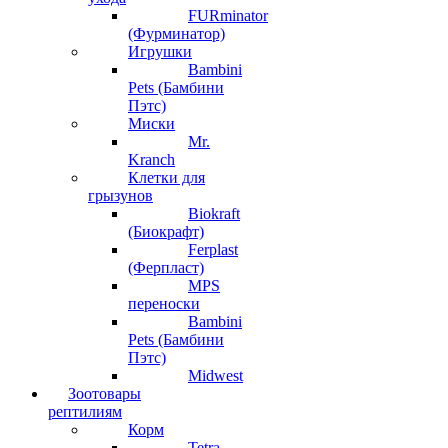
FURminator
(Фурминатор)
Игрушки
Bambini
Pets (Бамбини
Пэтс)
Миски
Mr.
Kranch
Клетки для
грызунов
Biokraft
(Биокрафт)
Ferplast
(Ферпласт)
MPS
переноски
Bambini
Pets (Бамбини
Пэтс)
Midwest
Зоотовары
рептилиям
Корм
Tetra