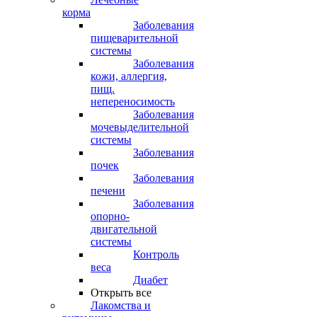
корма
Заболевания
пищеварительной
системы
Заболевания
кожи, аллергия,
пищ.
непереносимость
Заболевания
мочевыделительной
системы
Заболевания
почек
Заболевания
печени
Заболевания
опорно-
двигательной
системы
Контроль
веса
Диабет
Открыть все
Лакомства и