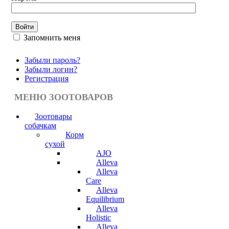
Запомнить меня
Забыли пароль?
Забыли логин?
Регистрация
МЕНЮ ЗООТОВАРОВ
Зоотовары
собачкам
Корм
сухой
AJO
Alleva
Alleva
Care
Alleva
Equilibrium
Alleva
Holistic
Alleva