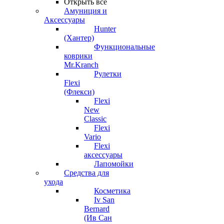
Открыть все
Амуниция и
Аксессуары
Hunter
(Хантер)
Функциональные
коврики
Mr.Kranch
Рулетки
Flexi
(Флекси)
Flexi
New
Classic
Flexi
Vario
Flexi
аксессуары
Лапомойки
Средства для
ухода
Косметика
Iv San
Bernard
(Ив Сан