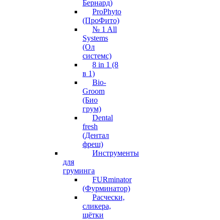
Бернард)
ProPhyto
(ПроФито)
№ 1 All
Systems
(Ол
системс)
8 in 1 (8
в 1)
Bio-
Groom
(Био
грум)
Dental
fresh
(Дентал
фреш)
Инструменты
для
груминга
FURminator
(Фурминатор)
Расчески,
сликера,
щётки