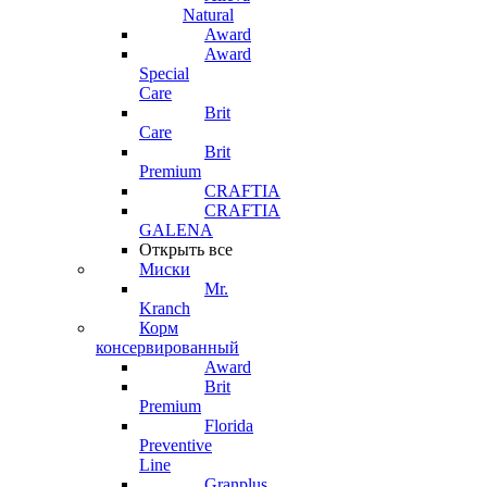
Natural
Award
Award
Special
Care
Brit
Care
Brit
Premium
CRAFTIA
CRAFTIA
GALENA
Открыть все
Миски
Mr.
Kranch
Корм
консервированный
Award
Brit
Premium
Florida
Preventive
Line
Granplus