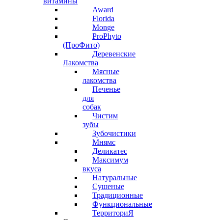
витамины
Award
Florida
Monge
ProPhyto
(ПроФито)
Деревенские
Лакомства
Мясные
лакомства
Печенье
для
собак
Чистим
зубы
Зубочистики
Мнямс
Деликатес
Максимум
вкуса
Натуральные
Сушеные
Традиционные
Функциональные
ТерриториЯ