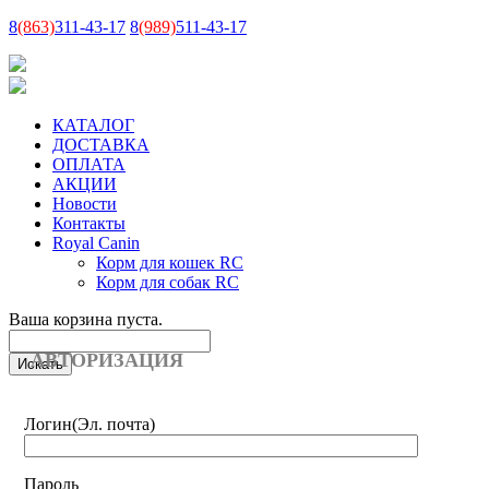
8
(863)
311-43-17
8
(989)
511-43-17
КАТАЛОГ
ДОСТАВКА
ОПЛАТА
АКЦИИ
Новости
Контакты
Royal Canin
Корм для кошек RC
Корм для собак RC
Ваша корзина пуста.
АВТОРИЗАЦИЯ
Логин
(Эл. почта)
Пароль