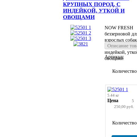
КРУПНЫХ ПОРОД, С
ИНДЕЙКОЙ, УТКОЙ И
ОВОЩАМИ
NOW FRESH
беззерновой дл
взрослых собак
Описание тов
крупных пород,
индейкой, утко
Артикул:
овощами
Количество
5.44 кг
Цена
5
250,00 руб.
Количество