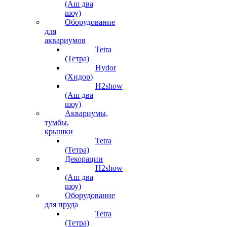
(Аш два
шоу)
Оборудование
для
аквариумов
Tetra
(Тетра)
Hydor
(Хидор)
H2show
(Аш два
шоу)
Аквариумы,
тумбы,
крышки
Tetra
(Тетра)
Декорации
H2show
(Аш два
шоу)
Оборудование
для пруда
Tetra
(Тетра)