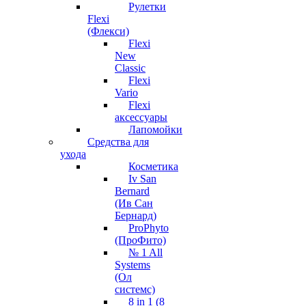
Рулетки
Flexi
(Флекси)
Flexi
New
Classic
Flexi
Vario
Flexi
аксессуары
Лапомойки
Средства для
ухода
Косметика
Iv San
Bernard
(Ив Сан
Бернард)
ProPhyto
(ПроФито)
№ 1 All
Systems
(Ол
системс)
8 in 1 (8