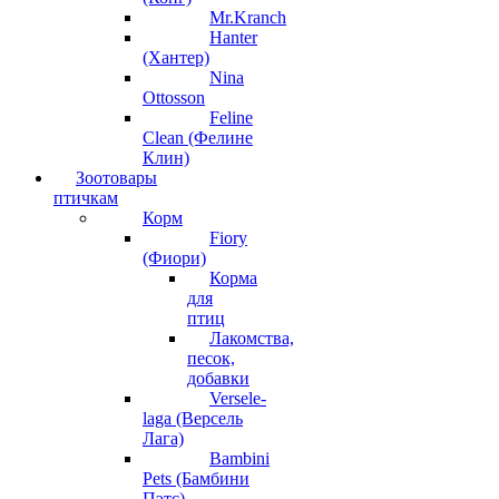
Mr.Kranch
Hanter
(Хантер)
Nina
Ottosson
Feline
Clean (Фелине
Клин)
Зоотовары
птичкам
Корм
Fiory
(Фиори)
Корма
для
птиц
Лакомства,
песок,
добавки
Versele-
laga (Версель
Лага)
Bambini
Pets (Бамбини
Пэтс)