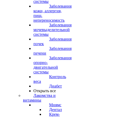
системы
Заболевания
кожи, аллергия,
пищ.
непереносимость
Заболевания
мочевыделительной
системы
Заболевания
почек
Заболевания
печени
Заболевания
опорно-
двигательной
системы
Контроль
веса
Диабет
Открыть все
Лакомства и
витамины
Мнямс
Дентал
Крем-