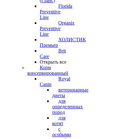
(Гланс)
Florida
Preventive
Line
Organix
Preventive
Line
ХОЛИСТИК
Премьер
Brit
Care
Открыть все
Корм
консервированный
Royal
Canin
ветеринарные
диеты
для
определенных
пород
для
котят
с
особыми