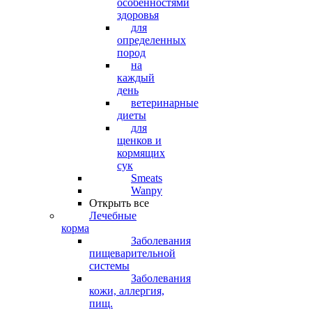
особенностями
здоровья
для
определенных
пород
на
каждый
день
ветеринарные
диеты
для
щенков и
кормящих
сук
Smeats
Wanpy
Открыть все
Лечебные
корма
Заболевания
пищеварительной
системы
Заболевания
кожи, аллергия,
пищ.