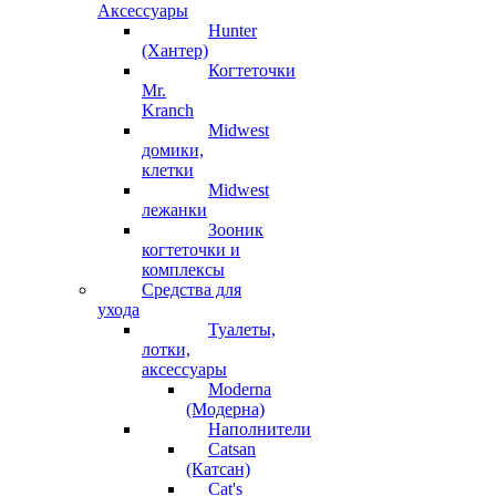
Аксессуары
Hunter
(Хантер)
Когтеточки
Mr.
Kranch
Midwest
домики,
клетки
Midwest
лежанки
Зооник
когтеточки и
комплексы
Средства для
ухода
Туалеты,
лотки,
аксессуары
Moderna
(Модерна)
Наполнители
Catsan
(Катсан)
Cat's