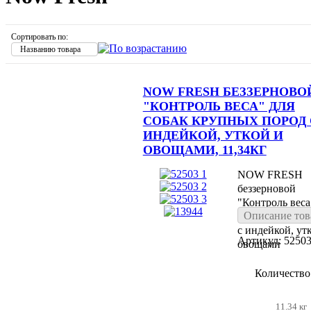
Сортировать по:
Названию товара
NOW FRESH БЕЗЗЕРНОВО
"КОНТРОЛЬ ВЕСА" ДЛЯ
СОБАК КРУПНЫХ ПОРОД 
ИНДЕЙКОЙ, УТКОЙ И
ОВОЩАМИ, 11,34КГ
NOW FRESH
беззерновой
"Контроль веса
Описание тов
собак крупных
с индейкой, ут
Артикул: 5250
овощами
Количество
11.34 кг