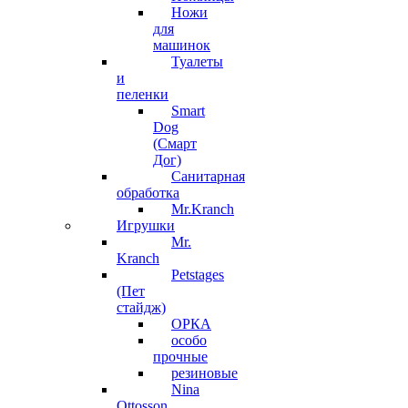
Ножи
для
машинок
Туалеты
и
пеленки
Smart
Dog
(Смарт
Дог)
Санитарная
обработка
Mr.Kranch
Игрушки
Mr.
Kranch
Petstages
(Пет
стайдж)
ОРКА
особо
прочные
резиновые
Nina
Ottosson