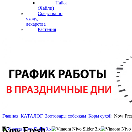
Hailea
(Хайли)
Средства по
уходу,
лекарства
Растения
Главная
КАТАЛОГ
Зоотовары собачкам
Корм сухой
Now Fre
Now Fresh