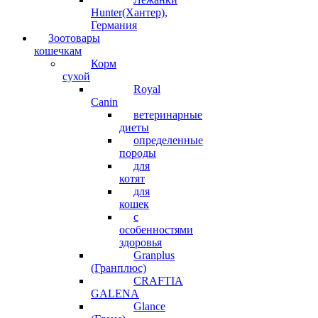
Hunter(Хантер),
Германия
Зоотовары
кошечкам
Корм
сухой
Royal
Canin
ветеринарные
диеты
определенные
породы
для
котят
для
кошек
с
особенностями
здоровья
Granplus
(Гранплюс)
CRAFTIA
GALENA
Glance