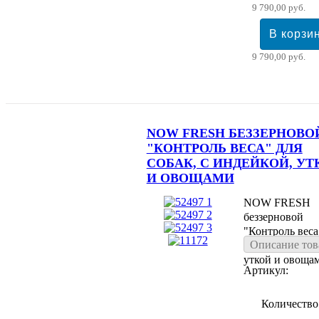
9 790,00 руб.
9 790,00 руб.
NOW FRESH БЕЗЗЕРНОВО
"КОНТРОЛЬ ВЕСА" ДЛЯ
СОБАК, С ИНДЕЙКОЙ, УТ
И ОВОЩАМИ
NOW FRESH
беззерновой
"Контроль веса
Описание тов
собак, с индейк
уткой и овоща
Артикул:
Количество