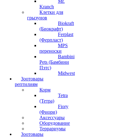
Mr.
Kranch
Клетки для
грызунов
Biokraft
(Биокрафт)
Ferplast
(Ферпласт)
MPS
переноски
Bambini
Pets (Бамбини
Пэтс)
Midwest
Зоотовары
рептилиям
Корм
Tetra
(Тетра)
Fiory
(Фиори)
Аксессуары
Оборудование
Террариумы
Зоотовары