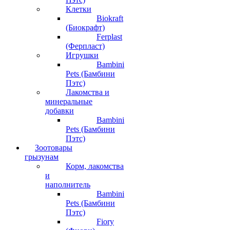
Клетки
Biokraft
(Биокрафт)
Ferplast
(Ферпласт)
Игрушки
Bambini
Pets (Бамбини
Пэтс)
Лакомства и
минеральные
добавки
Bambini
Pets (Бамбини
Пэтс)
Зоотовары
грызунам
Корм, лакомства
и
наполнитель
Bambini
Pets (Бамбини
Пэтс)
Fiory