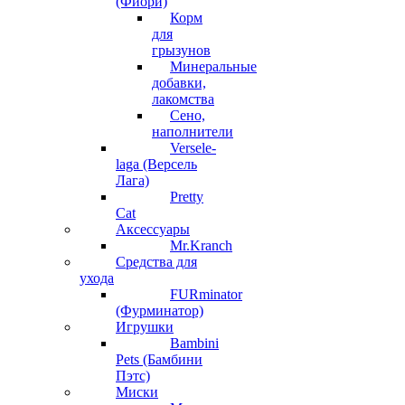
(Фиори)
Корм
для
грызунов
Минеральные
добавки,
лакомства
Сено,
наполнители
Versele-
laga (Версель
Лага)
Pretty
Cat
Аксессуары
Mr.Kranch
Средства для
ухода
FURminator
(Фурминатор)
Игрушки
Bambini
Pets (Бамбини
Пэтс)
Миски