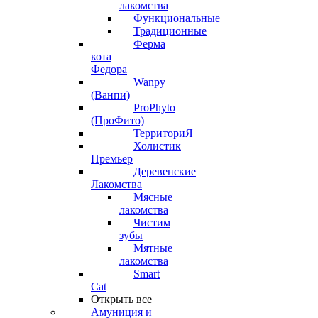
лакомства
Функциональные
Традиционные
Ферма
кота
Федора
Wanpy
(Ванпи)
ProPhyto
(ПроФито)
ТерриториЯ
Холистик
Премьер
Деревенские
Лакомства
Мясные
лакомства
Чистим
зубы
Мятные
лакомства
Smart
Cat
Открыть все
Амуниция и