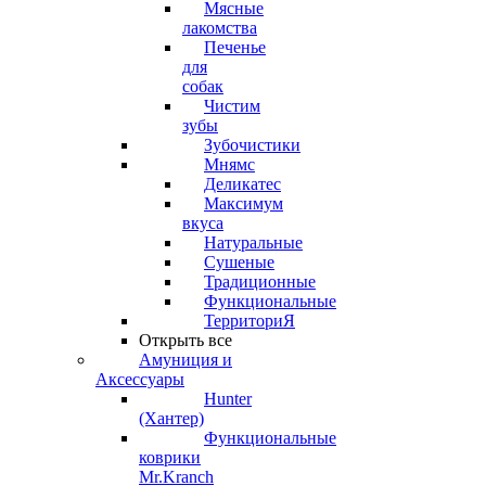
Мясные
лакомства
Печенье
для
собак
Чистим
зубы
Зубочистики
Мнямс
Деликатес
Максимум
вкуса
Натуральные
Сушеные
Традиционные
Функциональные
ТерриториЯ
Открыть все
Амуниция и
Аксессуары
Hunter
(Хантер)
Функциональные
коврики
Mr.Kranch