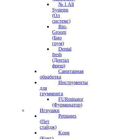
№ 1 All
Systems
(Ол
системс)
Bio-
Groom
(Био
грум)
Dental
fresh
(Дентал
фреш)
Санитарная
обработка
Инструменты
для
грумминга
FURminator
(Фурминатор)
Игрушки
Petstages
(Пет
стайдж)
Kong
(Конг)