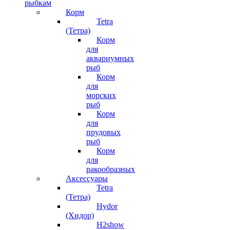
рыбкам
Корм
Tetra
(Тетра)
Корм
для
аквариумных
рыб
Корм
для
морских
рыб
Корм
для
прудовых
рыб
Корм
для
ракообразных
Аксессуары
Tetra
(Тетра)
Hydor
(Хидор)
H2show