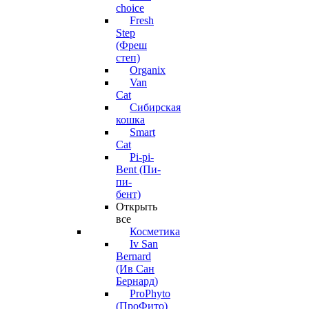
choice
Fresh
Step
(Фреш
степ)
Organix
Van
Cat
Сибирская
кошка
Smart
Cat
Pi-pi-
Bent (Пи-
пи-
бент)
Открыть
все
Косметика
Iv San
Bernard
(Ив Сан
Бернард)
ProPhyto
(ПроФито)