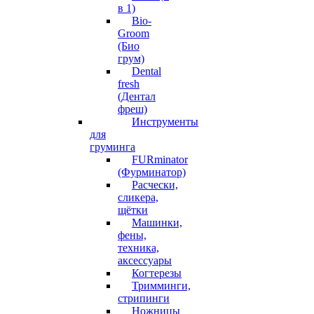
в 1)
Bio-
Groom
(Био
грум)
Dental
fresh
(Дентал
фреш)
Инструменты
для
груминга
FURminator
(Фурминатор)
Расчески,
сликера,
щётки
Машинки,
фены,
техника,
аксессуары
Когтерезы
Тримминги,
стрипинги
Ножницы