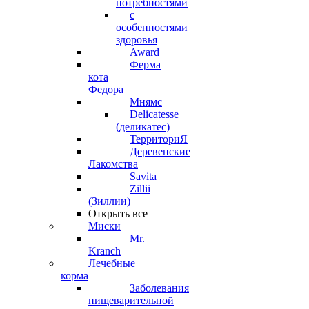
потребностями
с
особенностями
здоровья
Award
Ферма
кота
Федора
Мнямс
Delicatesse
(деликатес)
ТерриториЯ
Деревенские
Лакомства
Savita
Zillii
(Зиллии)
Открыть все
Миски
Mr.
Kranch
Лечебные
корма
Заболевания
пищеварительной