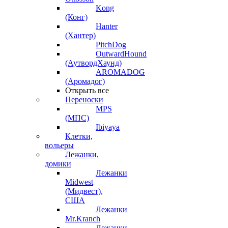
Kong
(Конг)
Hanter
(Хантер)
PitchDog
OutwardHound
(АутвордХаунд)
AROMADOG
(Аромадог)
Открыть все
Переноски
MPS
(МПС)
Ibiyaya
Клетки,
вольеры
Лежанки,
домики
Лежанки
Midwest
(Мидвест),
США
Лежанки
Mr.Kranch
Лежанки