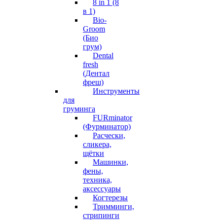
8 in 1 (8
в 1)
Bio-
Groom
(Био
грум)
Dental
fresh
(Дентал
фреш)
Инструменты
для
груминга
FURminator
(Фурминатор)
Расчески,
сликера,
щётки
Машинки,
фены,
техника,
аксессуары
Когтерезы
Тримминги,
стрипинги