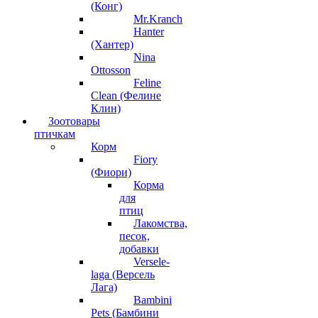
(Конг)
Mr.Kranch
Hanter
(Хантер)
Nina
Ottosson
Feline
Clean (Фелине
Клин)
Зоотовары
птичкам
Корм
Fiory
(Фиори)
Корма
для
птиц
Лакомства,
песок,
добавки
Versele-
laga (Версель
Лага)
Bambini
Pets (Бамбини