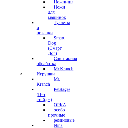
Ножницы
Ножи
для
машинок
Туалеты
и
пеленки
Smart
Dog
(Смарт
Дог)
Санитарная
обработка
Mr.Kranch
Игрушки
Mr.
Kranch
Petstages
(Пет
стайдж)
ОРКА
особо
прочные
резиновые
Nina