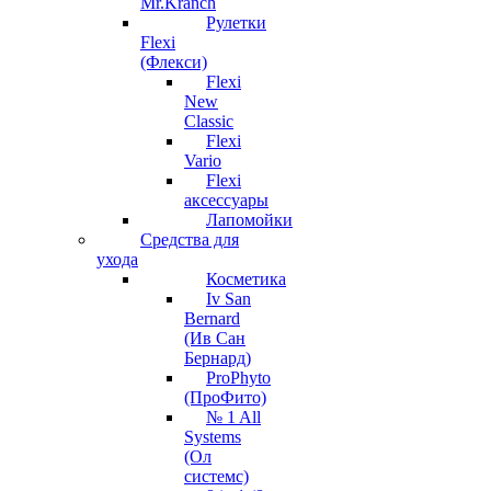
Mr.Kranch
Рулетки
Flexi
(Флекси)
Flexi
New
Classic
Flexi
Vario
Flexi
аксессуары
Лапомойки
Средства для
ухода
Косметика
Iv San
Bernard
(Ив Сан
Бернард)
ProPhyto
(ПроФито)
№ 1 All
Systems
(Ол
системс)