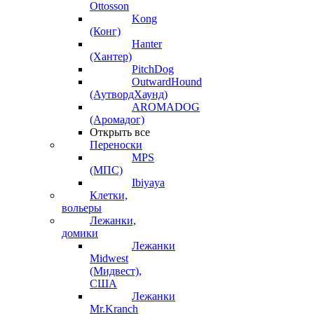
Ottosson
Kong
(Конг)
Hanter
(Хантер)
PitchDog
OutwardHound
(АутвордХаунд)
AROMADOG
(Аромадог)
Открыть все
Переноски
MPS
(МПС)
Ibiyaya
Клетки,
вольеры
Лежанки,
домики
Лежанки
Midwest
(Мидвест),
США
Лежанки
Mr.Kranch