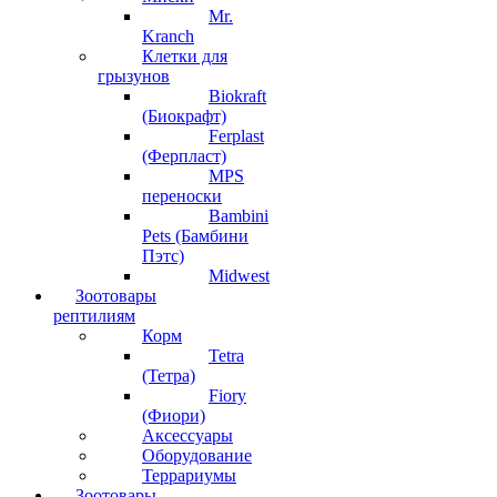
Mr.
Kranch
Клетки для
грызунов
Biokraft
(Биокрафт)
Ferplast
(Ферпласт)
MPS
переноски
Bambini
Pets (Бамбини
Пэтс)
Midwest
Зоотовары
рептилиям
Корм
Tetra
(Тетра)
Fiory
(Фиори)
Аксессуары
Оборудование
Террариумы
Зоотовары