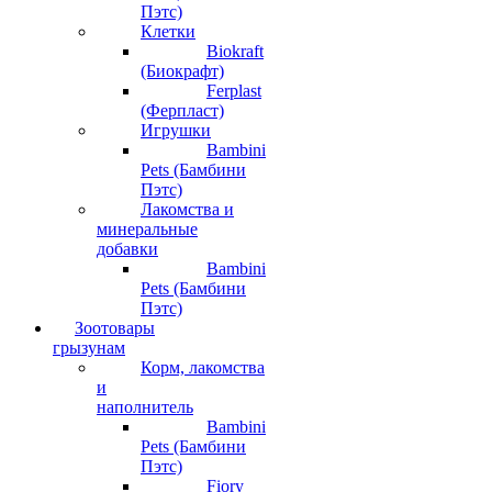
Пэтс)
Клетки
Biokraft
(Биокрафт)
Ferplast
(Ферпласт)
Игрушки
Bambini
Pets (Бамбини
Пэтс)
Лакомства и
минеральные
добавки
Bambini
Pets (Бамбини
Пэтс)
Зоотовары
грызунам
Корм, лакомства
и
наполнитель
Bambini
Pets (Бамбини
Пэтс)
Fiory