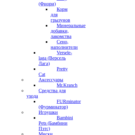
(Фиори)
Корм
для
грызунов
Минеральные
добавки,
лакомства
Сено,
наполнители
Versele-
laga (Версель
Лага)
Pretty
Cat
Аксессуары
Mr.Kranch
Средства для
ухода
FURminator
(Фурминатор)
Игрушки
Bambini
Pets (Бамбини
Пэтс)
Миски