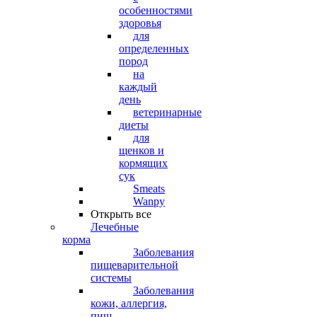
особенностями
здоровья
для
определенных
пород
на
каждый
день
ветеринарные
диеты
для
щенков и
кормящих
сук
Smeats
Wanpy
Открыть все
Лечебные
корма
Заболевания
пищеварительной
системы
Заболевания
кожи, аллергия,
пищ.