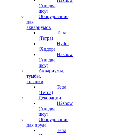
H2show
(Аш два
шоу)
Оборудование
для
аквариумов
Tetra
(Тетра)
Hydor
(Хидор)
H2show
(Аш два
шоу)
Аквариумы,
тумбы,
крышки
Tetra
(Тетра)
Декорации
H2show
(Аш два
шоу)
Оборудование
для пруда
Tetra