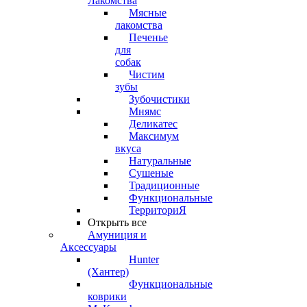
Лакомства
Мясные
лакомства
Печенье
для
собак
Чистим
зубы
Зубочистики
Мнямс
Деликатес
Максимум
вкуса
Натуральные
Сушеные
Традиционные
Функциональные
ТерриториЯ
Открыть все
Амуниция и
Аксессуары
Hunter
(Хантер)
Функциональные
коврики