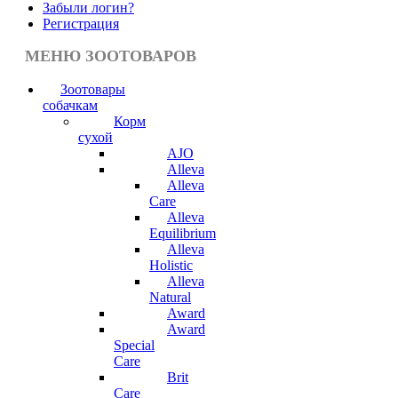
Забыли логин?
Регистрация
МЕНЮ ЗООТОВАРОВ
Зоотовары
собачкам
Корм
сухой
AJO
Alleva
Alleva
Care
Alleva
Equilibrium
Alleva
Holistic
Alleva
Natural
Award
Award
Special
Care
Brit
Care