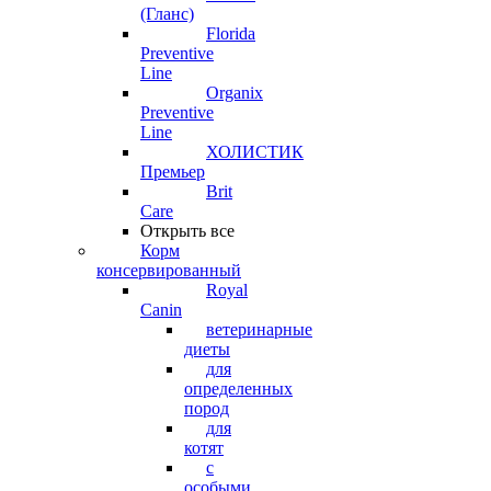
(Гланс)
Florida
Preventive
Line
Organix
Preventive
Line
ХОЛИСТИК
Премьер
Brit
Care
Открыть все
Корм
консервированный
Royal
Canin
ветеринарные
диеты
для
определенных
пород
для
котят
с
особыми