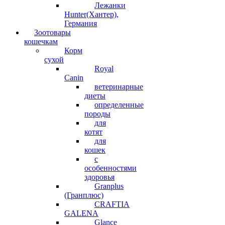
Лежанки
Hunter(Хантер),
Германия
Зоотовары
кошечкам
Корм
сухой
Royal
Canin
ветеринарные
диеты
определенные
породы
для
котят
для
кошек
с
особенностями
здоровья
Granplus
(Гранплюс)
CRAFTIA
GALENA
Glance