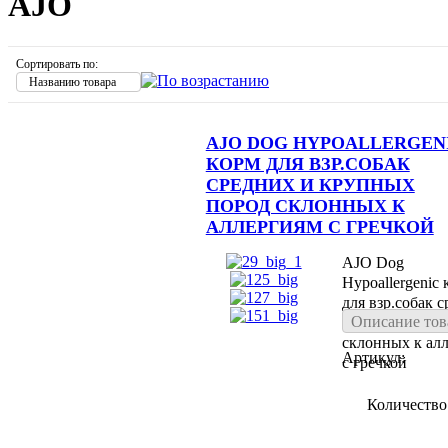
AJO
Сортировать по:
Названию товара
AJO DOG HYPOALLERGEN
КОРМ ДЛЯ ВЗР.СОБАК
СРЕДНИХ И КРУПНЫХ
ПОРОД СКЛОННЫХ К
АЛЛЕРГИЯМ С ГРЕЧКОЙ
AJO Dog
Hypoallergenic 
для взр.собак 
Описание тов
и крупных пор
склонных к ал
Артикул:
с гречкой
Количество