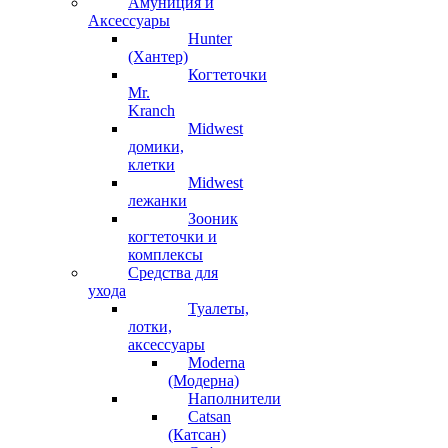
Амуниция и
Аксессуары
Hunter
(Хантер)
Когтеточки
Mr.
Kranch
Midwest
домики,
клетки
Midwest
лежанки
Зооник
когтеточки и
комплексы
Средства для
ухода
Туалеты,
лотки,
аксессуары
Moderna
(Модерна)
Наполнители
Catsan
(Катсан)