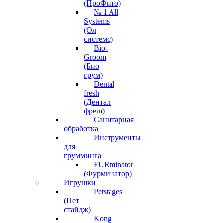
(ПроФито)
№ 1 All
Systems
(Ол
системс)
Bio-
Groom
(Био
грум)
Dental
fresh
(Дентал
фреш)
Санитарная
обработка
Инструменты
для
грумминга
FURminator
(Фурминатор)
Игрушки
Petstages
(Пет
стайдж)
Kong