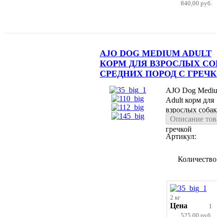
840,00 руб.
AJO DOG MEDIUM ADULT
КОРМ ДЛЯ ВЗРОСЛЫХ СО
СРЕДНИХ ПОРОД С ГРЕЧ
AJO Dog Medi
Adult корм для
взрослых собак
Описание тов
средних пород 
гречкой
Артикул:
Количество
2 кг
Цена
1
525,00 руб.