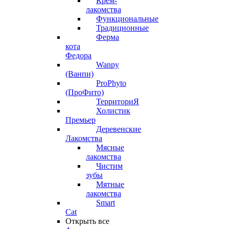
Крем-
лакомства
Функциональные
Традиционные
Ферма
кота
Федора
Wanpy
(Ванпи)
ProPhyto
(ПроФито)
ТерриториЯ
Холистик
Премьер
Деревенские
Лакомства
Мясные
лакомства
Чистим
зубы
Мятные
лакомства
Smart
Cat
Открыть все