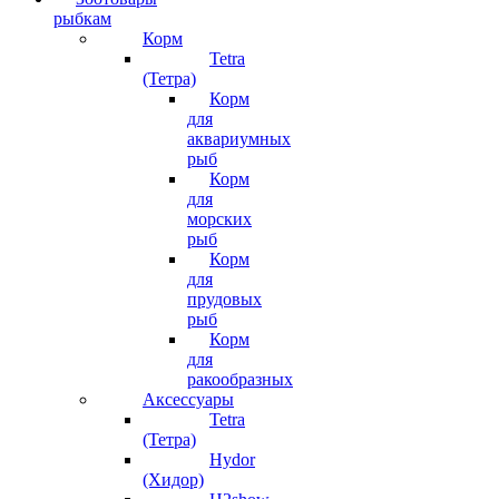
рыбкам
Корм
Tetra
(Тетра)
Корм
для
аквариумных
рыб
Корм
для
морских
рыб
Корм
для
прудовых
рыб
Корм
для
ракообразных
Аксессуары
Tetra
(Тетра)
Hydor
(Хидор)