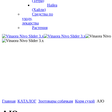
(Тетра)
Hailea
(Хайли)
Средства по
уходу,
лекарства
Растения
Главная
КАТАЛОГ
Зоотовары собачкам
Корм сухой
AJO