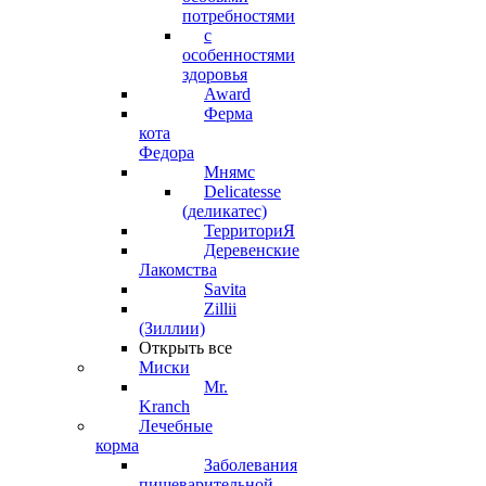
потребностями
с
особенностями
здоровья
Award
Ферма
кота
Федора
Мнямс
Delicatesse
(деликатес)
ТерриториЯ
Деревенские
Лакомства
Savita
Zillii
(Зиллии)
Открыть все
Миски
Mr.
Kranch
Лечебные
корма
Заболевания
пищеварительной