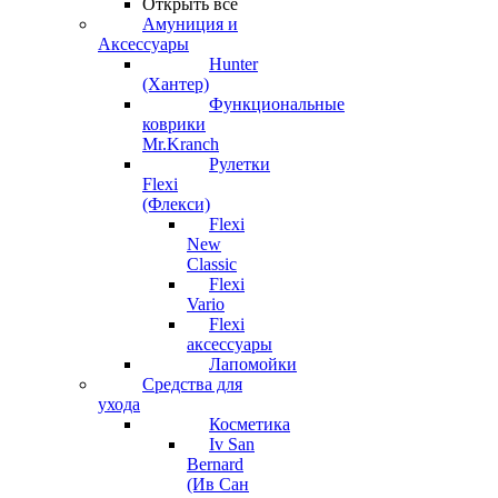
Открыть все
Амуниция и
Аксессуары
Hunter
(Хантер)
Функциональные
коврики
Mr.Kranch
Рулетки
Flexi
(Флекси)
Flexi
New
Classic
Flexi
Vario
Flexi
аксессуары
Лапомойки
Средства для
ухода
Косметика
Iv San
Bernard
(Ив Сан