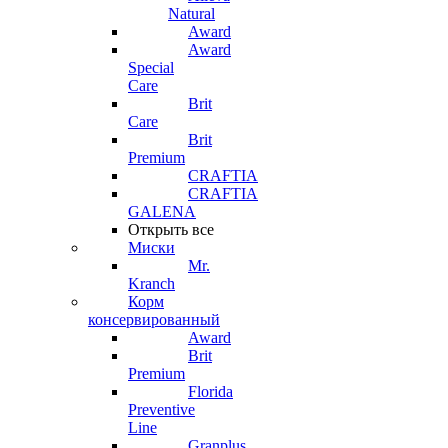
Natural
Award
Award
Special
Care
Brit
Care
Brit
Premium
CRAFTIA
CRAFTIA
GALENA
Открыть все
Миски
Mr.
Kranch
Корм
консервированный
Award
Brit
Premium
Florida
Preventive
Line
Granplus