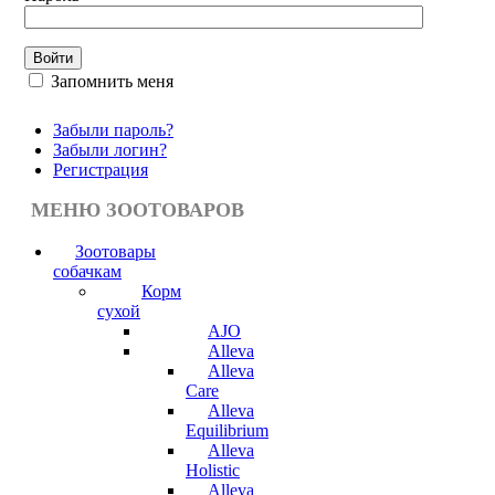
Запомнить меня
Забыли пароль?
Забыли логин?
Регистрация
МЕНЮ ЗООТОВАРОВ
Зоотовары
собачкам
Корм
сухой
AJO
Alleva
Alleva
Care
Alleva
Equilibrium
Alleva
Holistic
Alleva