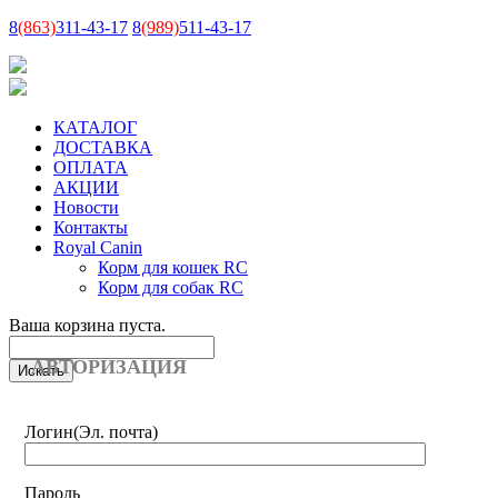
8
(863)
311-43-17
8
(989)
511-43-17
КАТАЛОГ
ДОСТАВКА
ОПЛАТА
АКЦИИ
Новости
Контакты
Royal Canin
Корм для кошек RC
Корм для собак RC
Ваша корзина пуста.
АВТОРИЗАЦИЯ
Логин
(Эл. почта)
Пароль