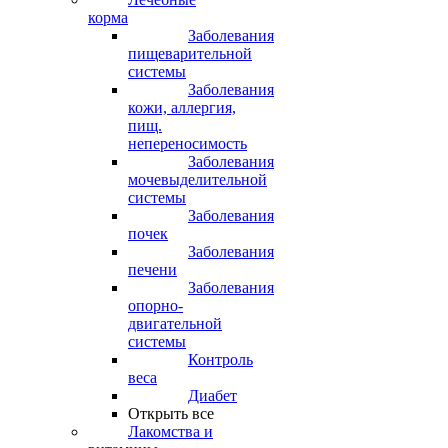
корма
Заболевания
пищеварительной
системы
Заболевания
кожи, аллергия,
пищ.
непереносимость
Заболевания
мочевыделительной
системы
Заболевания
почек
Заболевания
печени
Заболевания
опорно-
двигательной
системы
Контроль
веса
Диабет
Открыть все
Лакомства и