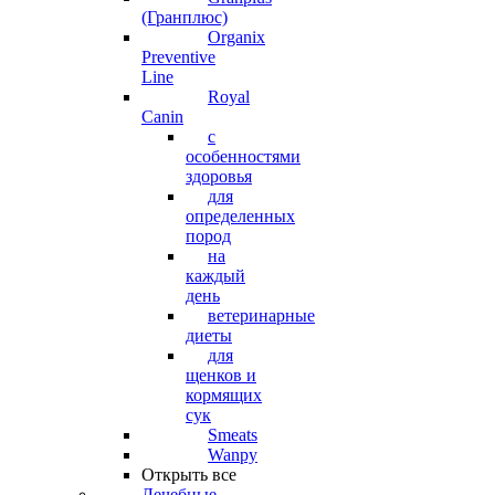
(Гранплюс)
Organix
Preventive
Line
Royal
Canin
с
особенностями
здоровья
для
определенных
пород
на
каждый
день
ветеринарные
диеты
для
щенков и
кормящих
сук
Smeats
Wanpy
Открыть все
Лечебные