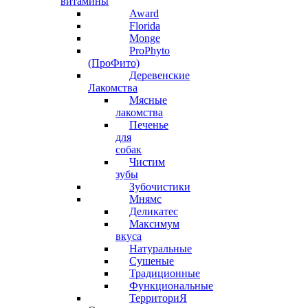
витамины
Award
Florida
Monge
ProPhyto
(ПроФито)
Деревенские
Лакомства
Мясные
лакомства
Печенье
для
собак
Чистим
зубы
Зубочистики
Мнямс
Деликатес
Максимум
вкуса
Натуральные
Сушеные
Традиционные
Функциональные
ТерриториЯ