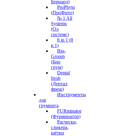
Бернард)
ProPhyto
(ПроФито)
№ 1 All
Systems
(Ол
системс)
8 in 1 (8
в 1)
Bio-
Groom
(Био
грум)
Dental
fresh
(Дентал
фреш)
Инструменты
для
груминга
FURminator
(Фурминатор)
Расчески,
сликера,
щётки