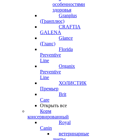
особенностями
здоровья
Granplus
(Гранплюс)
CRAFTIA
GALENA
Glance
(Гланс)
Florida
Preventive
Line
Organix
Preventive
Line
ХОЛИСТИК
Премьер
Brit
Care
Открыть все
Корм
консервированный
Royal
Canin
ветеринарные
диеты