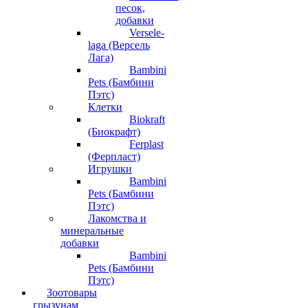
песок,
добавки
Versele-
laga (Версель
Лага)
Bambini
Pets (Бамбини
Пэтс)
Клетки
Biokraft
(Биокрафт)
Ferplast
(Ферпласт)
Игрушки
Bambini
Pets (Бамбини
Пэтс)
Лакомства и
минеральные
добавки
Bambini
Pets (Бамбини
Пэтс)
Зоотовары
грызунам