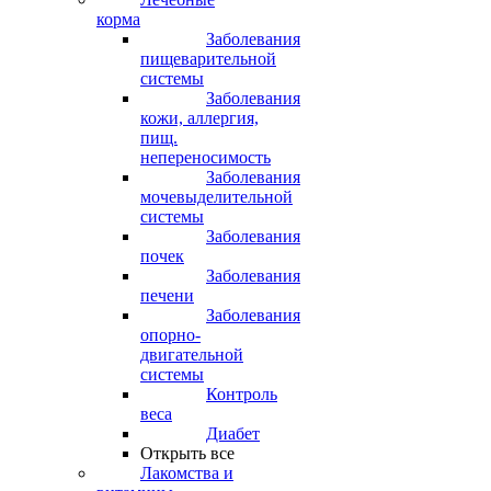
корма
Заболевания
пищеварительной
системы
Заболевания
кожи, аллергия,
пищ.
непереносимость
Заболевания
мочевыделительной
системы
Заболевания
почек
Заболевания
печени
Заболевания
опорно-
двигательной
системы
Контроль
веса
Диабет
Открыть все
Лакомства и