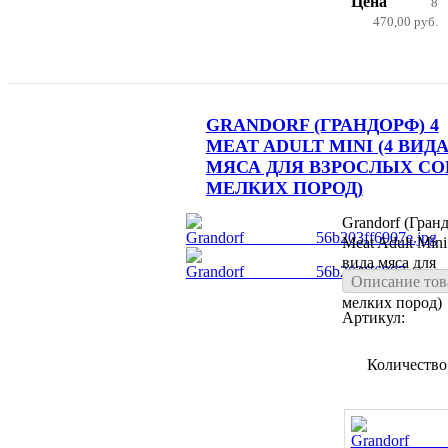
Цена
8
470,00 руб.
GRANDORF (ГРАНДОРФ) 4
MEAT ADULT MINI (4 ВИД
МЯСА ДЛЯ ВЗРОСЛЫХ СО
МЕЛКИХ ПОРОД)
Grandorf (Гран
Meat Adult Mini
вида мяса для
Описание тов
взрослых собак
мелких пород)
Артикул:
Количество