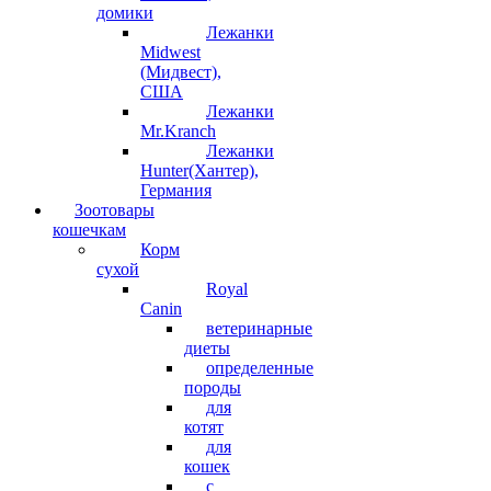
домики
Лежанки
Midwest
(Мидвест),
США
Лежанки
Mr.Kranch
Лежанки
Hunter(Хантер),
Германия
Зоотовары
кошечкам
Корм
сухой
Royal
Canin
ветеринарные
диеты
определенные
породы
для
котят
для
кошек
с