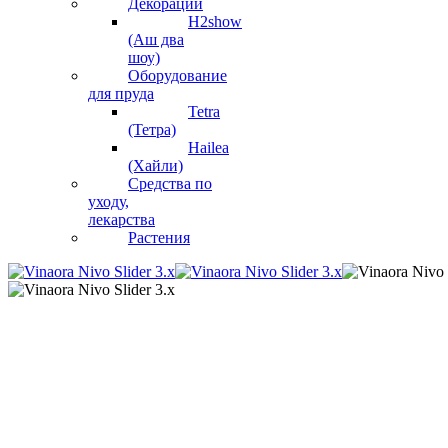
Декорации
H2show
(Аш два
шоу)
Оборудование
для пруда
Tetra
(Тетра)
Hailea
(Хайли)
Средства по
уходу,
лекарства
Растения