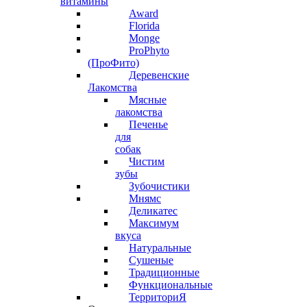
витамины
Award
Florida
Monge
ProPhyto
(ПроФито)
Деревенские
Лакомства
Мясные
лакомства
Печенье
для
собак
Чистим
зубы
Зубочистики
Мнямс
Деликатес
Максимум
вкуса
Натуральные
Сушеные
Традиционные
Функциональные
ТерриториЯ