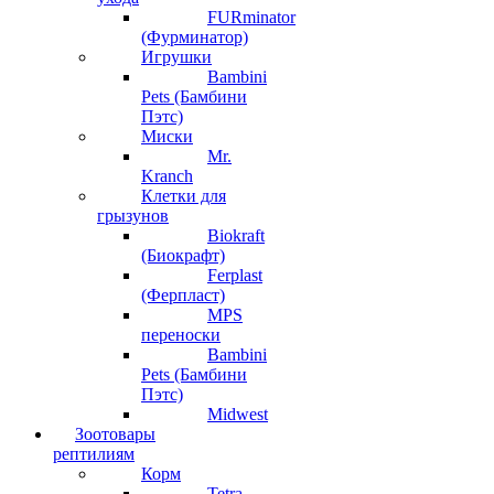
FURminator
(Фурминатор)
Игрушки
Bambini
Pets (Бамбини
Пэтс)
Миски
Mr.
Kranch
Клетки для
грызунов
Biokraft
(Биокрафт)
Ferplast
(Ферпласт)
MPS
переноски
Bambini
Pets (Бамбини
Пэтс)
Midwest
Зоотовары
рептилиям
Корм
Tetra