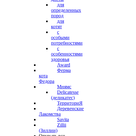
для
определенных
пород
для
котят
с
особыми
потребностями
с
особенностями
здоровья
Award
Ферма
кота
Федора
Мнямс
Delicatesse
(деликатес)
ТерриториЯ
Деревенские
Лакомства
Savita
Zillii
(Зиллии)
Открыть все