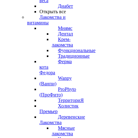
веса
Диабет
Открыть все
Лакомства и
витамины
Мнямс
Дентал
Крем-
лакомства
Функциональные
Традиционные
Ферма
кота
Федора
Wanpy
(Ванпи)
ProPhyto
(ПроФито)
ТерриториЯ
Холистик
Премьер
Деревенские
Лакомства
Мясные
лакомства