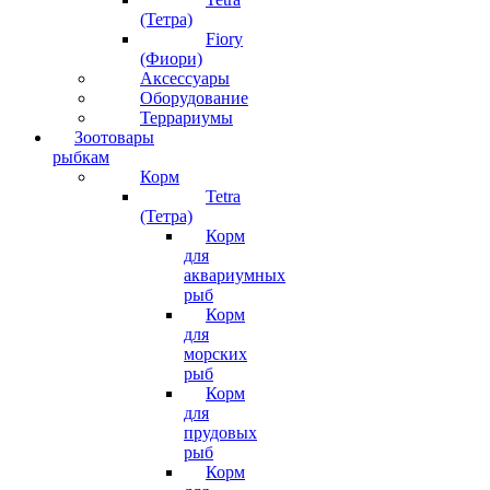
(Тетра)
Fiory
(Фиори)
Аксессуары
Оборудование
Террариумы
Зоотовары
рыбкам
Корм
Tetra
(Тетра)
Корм
для
аквариумных
рыб
Корм
для
морских
рыб
Корм
для
прудовых
рыб
Корм