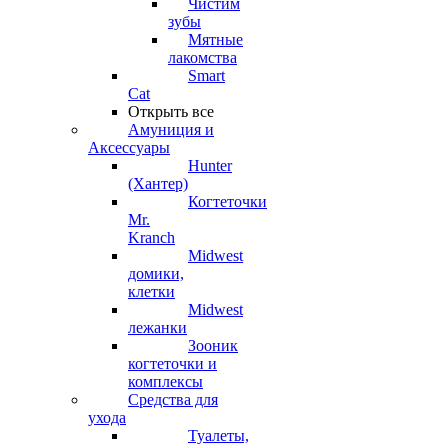
Чистим
зубы
Мятные
лакомства
Smart
Cat
Открыть все
Амуниция и
Аксессуары
Hunter
(Хантер)
Когтеточки
Mr.
Kranch
Midwest
домики,
клетки
Midwest
лежанки
Зооник
когтеточки и
комплексы
Средства для
ухода
Туалеты,