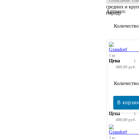
Описание тов
взрослых собак
средних и кру
Артикул:
пород)
Количество
1 кг
Цена
1
480,00 руб.
Количество
Цена
1
480,00 руб.
3 кг