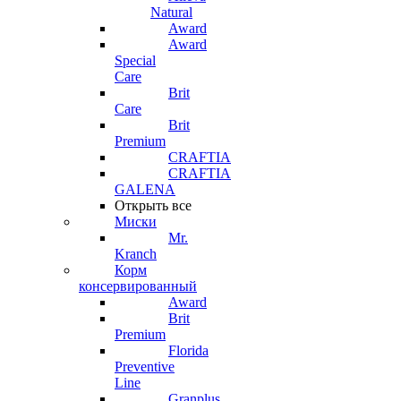
Natural
Award
Award
Special
Care
Brit
Care
Brit
Premium
CRAFTIA
CRAFTIA
GALENA
Открыть все
Миски
Mr.
Kranch
Корм
консервированный
Award
Brit
Premium
Florida
Preventive
Line
Granplus