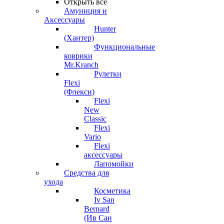
Открыть все
Амуниция и
Аксессуары
Hunter
(Хантер)
Функциональные
коврики
Mr.Kranch
Рулетки
Flexi
(Флекси)
Flexi
New
Classic
Flexi
Vario
Flexi
аксессуары
Лапомойки
Средства для
ухода
Косметика
Iv San
Bernard
(Ив Сан