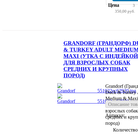
Цена
3
350,00 руб.
GRANDORF (ГРАНДОРФ) 
& TURKEY ADULT MEDIUM
MAXI (УТКА С ИНДЕЙКОЙ
ДЛЯ ВЗРОСЛЫХ СОБАК
СРЕДНИХ И КРУПНЫХ
ПОРОД)
Grandorf (Гран
Duck & Turkey 
Medium & Maxi
Описание тов
с индейкой для
взрослых собак
Артикул:
средних и кру
пород)
Количество