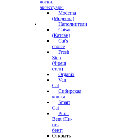
лотки,
аксессуары
Moderna
(Модерна)
Наполнители
Catsan
(Катсан)
Cat's
choice
Fresh
Step
(Фреш
степ)
Organix
Van
Cat
Сибирская
кошка
Smart
Cat
Pi-pi-
Bent (Пи-
пи-
бент)
Открыть