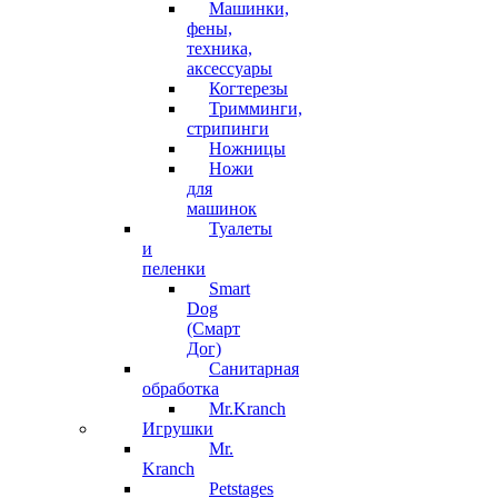
Машинки,
фены,
техника,
аксессуары
Когтерезы
Тримминги,
стрипинги
Ножницы
Ножи
для
машинок
Туалеты
и
пеленки
Smart
Dog
(Смарт
Дог)
Санитарная
обработка
Mr.Kranch
Игрушки
Mr.
Kranch
Petstages