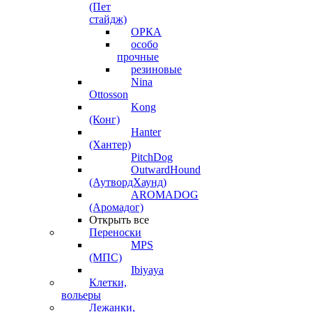
(Пет
стайдж)
ОРКА
особо
прочные
резиновые
Nina
Ottosson
Kong
(Конг)
Hanter
(Хантер)
PitchDog
OutwardHound
(АутвордХаунд)
AROMADOG
(Аромадог)
Открыть все
Переноски
MPS
(МПС)
Ibiyaya
Клетки,
вольеры
Лежанки,