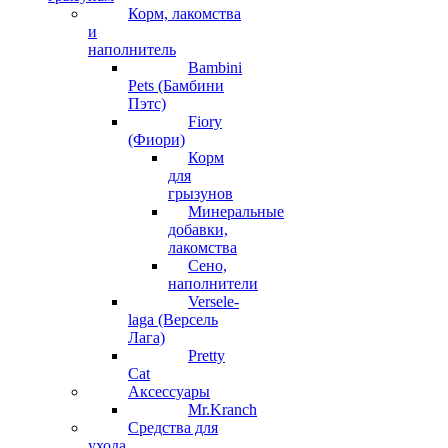
Корм, лакомства
и
наполнитель
Bambini
Pets (Бамбини
Пэтс)
Fiory
(Фиори)
Корм
для
грызунов
Минеральные
добавки,
лакомства
Сено,
наполнители
Versele-
laga (Версель
Лага)
Pretty
Cat
Аксессуары
Mr.Kranch
Средства для
ухода