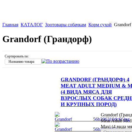
Главная
КАТАЛОГ
Зоотовары собачкам
Корм сухой
Grandorf
Grandorf (Грандорф)
Сортировать по:
Названию товара
GRANDORF (ГРАНДОРФ) 4
MEAT ADULT MEDIUM & 
(4 ВИДА МЯСА ДЛЯ
ВЗРОСЛЫХ СОБАК СРЕД
И КРУПНЫХ ПОРОД)
Grandorf (Гран
Meat Adult Med
Maxi (4 вида мя