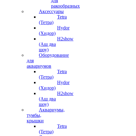
для
ракообразных
Аксессуары
Tetra
(Тетра)
Hydor
(Хидор)
H2show
(Аш два
шоу)
Оборудование
для
аквариумов
Tetra
(Тетра)
Hydor
(Хидор)
H2show
(Аш два
шоу)
Аквариумы,
тумбы,
крышки
Tetra
(Тетра)