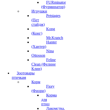
FURminator
(Фурминатор)
Игрушки
Petstages
(Пет
стайдж)
Kong
(Конг)
Mr.Kranch
Hanter
(Хантер)
Nina
Ottosson
Feline
Clean (Фелине
Клин)
Зоотовары
птичкам
Корм
Fiory
(Фиори)
Корма
для
птиц
Лакомства,