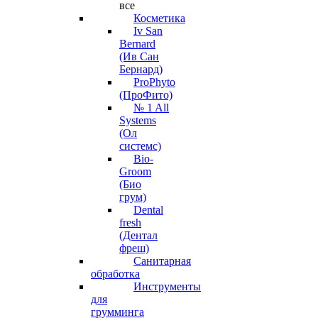
все
Косметика
Iv San
Bernard
(Ив Сан
Бернард)
ProPhyto
(ПроФито)
№ 1 All
Systems
(Ол
системс)
Bio-
Groom
(Био
грум)
Dental
fresh
(Дентал
фреш)
Санитарная
обработка
Инструменты
для
грумминга