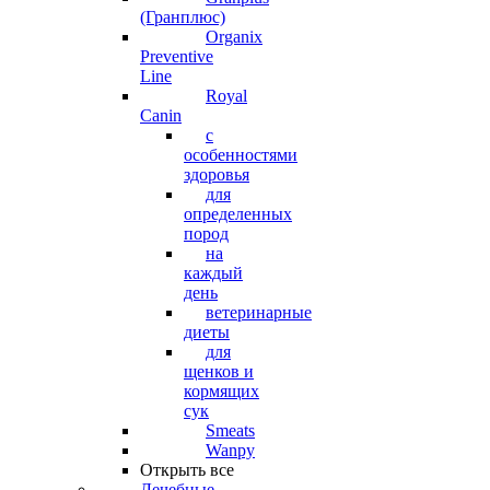
(Гранплюс)
Organix
Preventive
Line
Royal
Canin
с
особенностями
здоровья
для
определенных
пород
на
каждый
день
ветеринарные
диеты
для
щенков и
кормящих
сук
Smeats
Wanpy
Открыть все
Лечебные