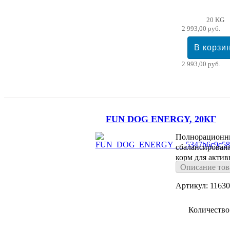
20 KG
2 993,00 руб.
2 993,00 руб.
FUN DOG ENERGY, 20КГ
Полнорационн
сбалансирован
корм для акти
Описание тов
собак.
Артикул: 1163
Количество