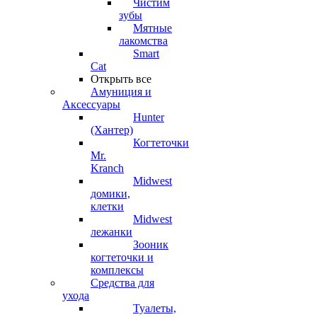
Чистим
зубы
Мятные
лакомства
Smart
Cat
Открыть все
Амуниция и
Аксессуары
Hunter
(Хантер)
Когтеточки
Mr.
Kranch
Midwest
домики,
клетки
Midwest
лежанки
Зооник
когтеточки и
комплексы
Средства для
ухода
Туалеты,