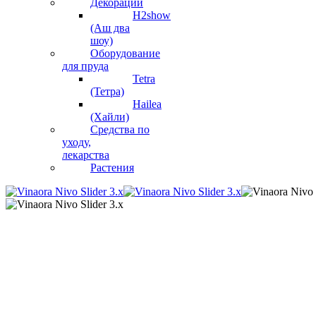
Декорации
H2show
(Аш два
шоу)
Оборудование
для пруда
Tetra
(Тетра)
Hailea
(Хайли)
Средства по
уходу,
лекарства
Растения