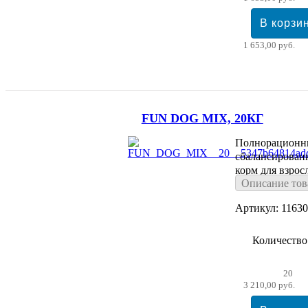
1 653,00 руб.
FUN DOG MIX, 20КГ
Полнорационн
сбалансирован
корм для взрос
Описание тов
собак
Артикул: 1163
Количество
20
3 210,00 руб.