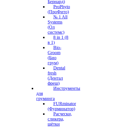
Бернард)
ProPhyto
(ПроФито)
№ 1 All
Systems
(Ол
системс)
8 in 1 (8
в 1)
Bio-
Groom
(Био
грум)
Dental
fresh
(Дентал
фреш)
Инструменты
для
груминга
FURminator
(Фурминатор)
Расчески,
сликера,
щётки