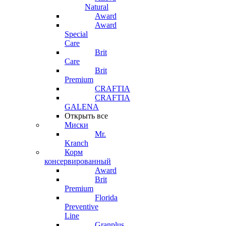
Natural
Award
Award
Special
Care
Brit
Care
Brit
Premium
CRAFTIA
CRAFTIA
GALENA
Открыть все
Миски
Mr.
Kranch
Корм
консервированный
Award
Brit
Premium
Florida
Preventive
Line
Granplus