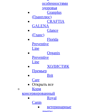
особенностями
здоровья
Granplus
(Гранплюс)
CRAFTIA
GALENA
Glance
(Гланс)
Florida
Preventive
Line
Organix
Preventive
Line
ХОЛИСТИК
Премьер
Brit
Care
Открыть все
Корм
консервированный
Royal
Canin
ветеринарные
диеты