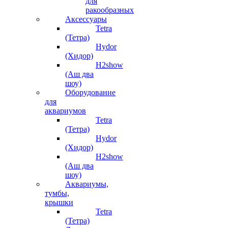
для
ракообразных
Аксессуары
Tetra
(Тетра)
Hydor
(Хидор)
H2show
(Аш два
шоу)
Оборудование
для
аквариумов
Tetra
(Тетра)
Hydor
(Хидор)
H2show
(Аш два
шоу)
Аквариумы,
тумбы,
крышки
Tetra
(Тетра)