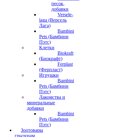
песок,
добавки
Versele-
laga (Версель
Лага)
Bambini
Pets (Бамбини
Пэтс)
Клетки
Biokraft
(Биокрафт)
Ferplast
(Ферпласт)
Игрушки
Bambini
Pets (Бамбини
Пэтс)
Лакомства и
минеральные
добавки
Bambini
Pets (Бамбини
Пэтс)
Зоотовары
грызунам