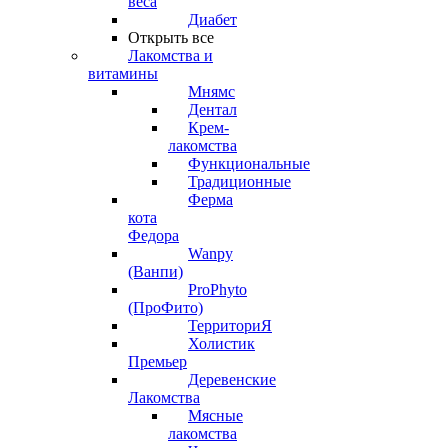
веса
Диабет
Открыть все
Лакомства и
витамины
Мнямс
Дентал
Крем-
лакомства
Функциональные
Традиционные
Ферма
кота
Федора
Wanpy
(Ванпи)
ProPhyto
(ПроФито)
ТерриториЯ
Холистик
Премьер
Деревенские
Лакомства
Мясные
лакомства