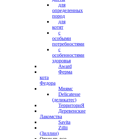
для
определенных
пород
для
котят
с
особыми
потребностями
с
особенностями
здоровья
Award
Ферма
кота
Федора
Мнямс
Delicatesse
(деликатес)
ТерриториЯ
Деревенские
Лакомства
Savita
Zillii
(Зиллии)
Открыть все