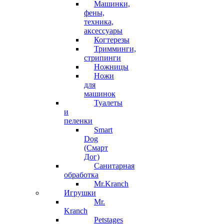
Машинки,
фены,
техника,
аксессуары
Когтерезы
Тримминги,
стрипинги
Ножницы
Ножи
для
машинок
Туалеты
и
пеленки
Smart
Dog
(Смарт
Дог)
Санитарная
обработка
Mr.Kranch
Игрушки
Mr.
Kranch
Petstages