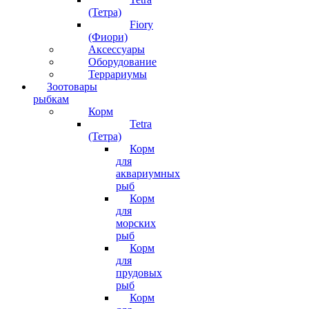
(Тетра)
Fiory
(Фиори)
Аксессуары
Оборудование
Террариумы
Зоотовары
рыбкам
Корм
Tetra
(Тетра)
Корм
для
аквариумных
рыб
Корм
для
морских
рыб
Корм
для
прудовых
рыб
Корм