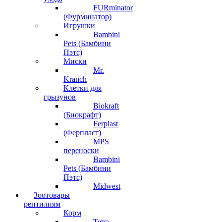
FURminator
(Фурминатор)
Игрушки
Bambini
Pets (Бамбини
Пэтс)
Миски
Mr.
Kranch
Клетки для
грызунов
Biokraft
(Биокрафт)
Ferplast
(Ферпласт)
MPS
переноски
Bambini
Pets (Бамбини
Пэтс)
Midwest
Зоотовары
рептилиям
Корм
Tetra