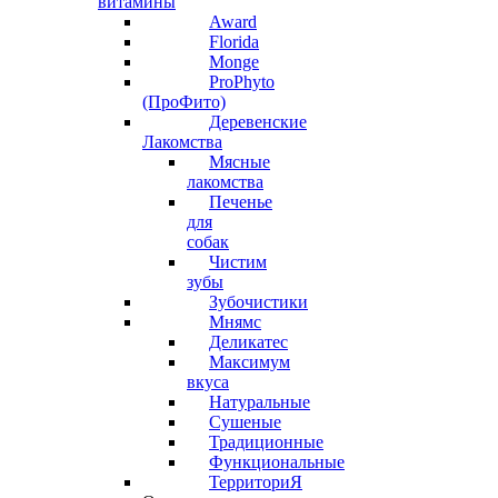
витамины
Award
Florida
Monge
ProPhyto
(ПроФито)
Деревенские
Лакомства
Мясные
лакомства
Печенье
для
собак
Чистим
зубы
Зубочистики
Мнямс
Деликатес
Максимум
вкуса
Натуральные
Сушеные
Традиционные
Функциональные
ТерриториЯ