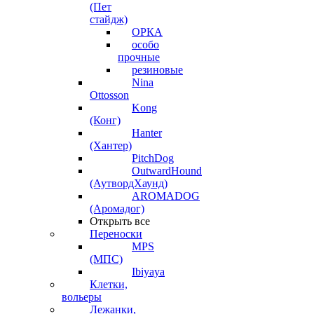
(Пет
стайдж)
ОРКА
особо
прочные
резиновые
Nina
Ottosson
Kong
(Конг)
Hanter
(Хантер)
PitchDog
OutwardHound
(АутвордХаунд)
AROMADOG
(Аромадог)
Открыть все
Переноски
MPS
(МПС)
Ibiyaya
Клетки,
вольеры
Лежанки,