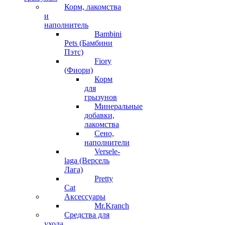
Корм, лакомства
и
наполнитель
Bambini
Pets (Бамбини
Пэтс)
Fiory
(Фиори)
Корм
для
грызунов
Минеральные
добавки,
лакомства
Сено,
наполнители
Versele-
laga (Версель
Лага)
Pretty
Cat
Аксессуары
Mr.Kranch
Средства для
ухода