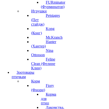
FURminator
(Фурминатор)
Игрушки
Petstages
(Пет
стайдж)
Kong
(Конг)
Mr.Kranch
Hanter
(Хантер)
Nina
Ottosson
Feline
Clean (Фелине
Клин)
Зоотовары
птичкам
Корм
Fiory
(Фиори)
Корма
для
птиц
Лакомства,