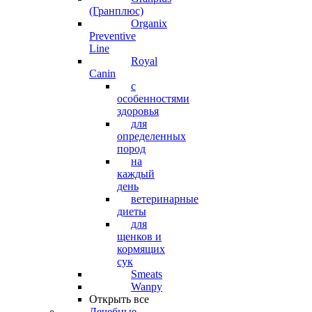
(Гранплюс)
Organix
Preventive
Line
Royal
Canin
с
особенностями
здоровья
для
определенных
пород
на
каждый
день
ветеринарные
диеты
для
щенков и
кормящих
сук
Smeats
Wanpy
Открыть все
Лечебные