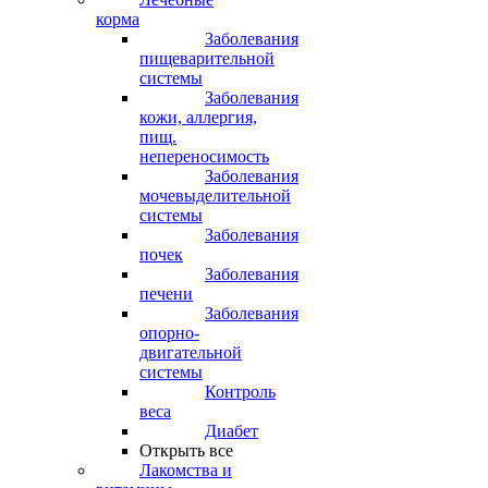
корма
Заболевания
пищеварительной
системы
Заболевания
кожи, аллергия,
пищ.
непереносимость
Заболевания
мочевыделительной
системы
Заболевания
почек
Заболевания
печени
Заболевания
опорно-
двигательной
системы
Контроль
веса
Диабет
Открыть все
Лакомства и