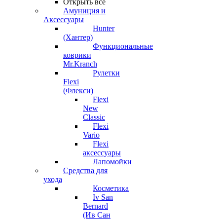
Открыть все
Амуниция и
Аксессуары
Hunter
(Хантер)
Функциональные
коврики
Mr.Kranch
Рулетки
Flexi
(Флекси)
Flexi
New
Classic
Flexi
Vario
Flexi
аксессуары
Лапомойки
Средства для
ухода
Косметика
Iv San
Bernard
(Ив Сан