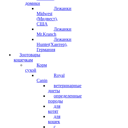
домики
Лежанки
Midwest
(Мидвест),
США
Лежанки
Mr.Kranch
Лежанки
Hunter(Хантер),
Германия
Зоотовары
кошечкам
Корм
сухой
Royal
Canin
ветеринарные
диеты
определенные
породы
для
котят
для
кошек
с