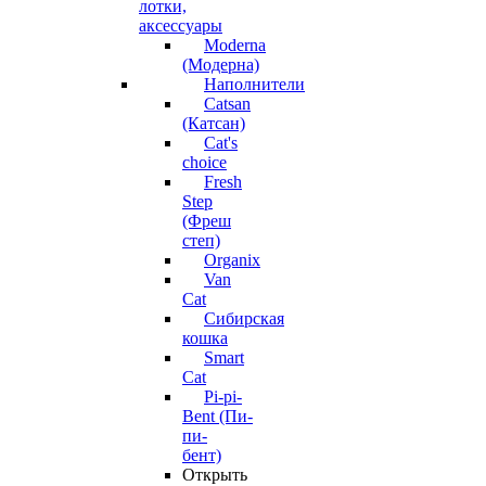
лотки,
аксессуары
Moderna
(Модерна)
Наполнители
Catsan
(Катсан)
Cat's
choice
Fresh
Step
(Фреш
степ)
Organix
Van
Cat
Сибирская
кошка
Smart
Cat
Pi-pi-
Bent (Пи-
пи-
бент)
Открыть