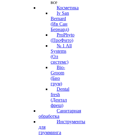
все
Косметика
Iv San
Bernard
(Ив Сан
Бернард)
ProPhyto
(ПроФито)
№ 1 All
Systems
(Ол
системс)
Bio-
Groom
(Био
грум)
Dental
fresh
(Дентал
фреш)
Санитарная
обработка
Инструменты
для
грумминга