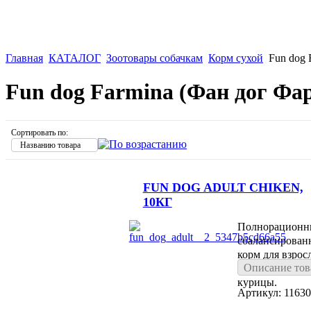
Главная
КАТАЛОГ
Зоотовары собачкам
Корм сухой
Fun dog 
Fun dog Farmina (Фан дог Фа
Сортировать по:
Названию товара
FUN DOG ADULT CHIKEN,
10КГ
Полнорационн
сбалансирован
корм для взрос
Описание тов
собак со вкусо
курицы.
Артикул: 1163