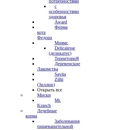
потребностями
с
особенностями
здоровья
Award
Ферма
кота
Федора
Мнямс
Delicatesse
(деликатес)
ТерриториЯ
Деревенские
Лакомства
Savita
Zillii
(Зиллии)
Открыть все
Миски
Mr.
Kranch
Лечебные
корма
Заболевания
пищеварительной