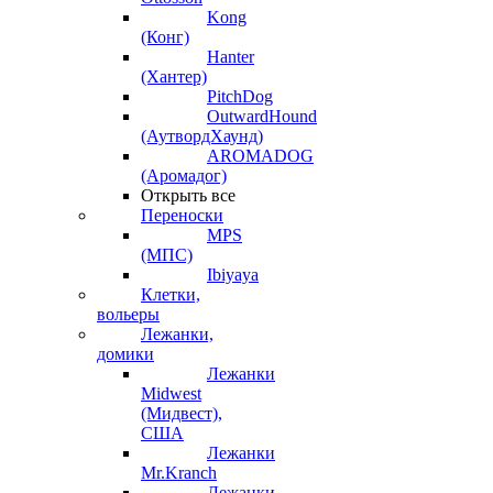
Kong
(Конг)
Hanter
(Хантер)
PitchDog
OutwardHound
(АутвордХаунд)
AROMADOG
(Аромадог)
Открыть все
Переноски
MPS
(МПС)
Ibiyaya
Клетки,
вольеры
Лежанки,
домики
Лежанки
Midwest
(Мидвест),
США
Лежанки
Mr.Kranch
Лежанки