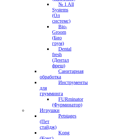
№ 1 All
Systems
(Ол
системс)
Bio-
Groom
(Био
грум)
Dental
fresh
(Дентал
фреш)
Санитарная
обработка
Инструменты
для
грумминга
FURminator
(Фурминатор)
Игрушки
Petstages
(Пет
стайдж)
Kong
(Конг)