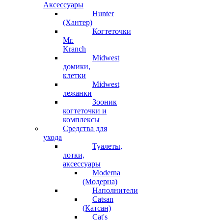
Аксессуары
Hunter
(Хантер)
Когтеточки
Mr.
Kranch
Midwest
домики,
клетки
Midwest
лежанки
Зооник
когтеточки и
комплексы
Средства для
ухода
Туалеты,
лотки,
аксессуары
Moderna
(Модерна)
Наполнители
Catsan
(Катсан)
Cat's