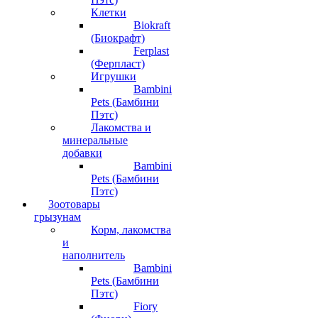
Клетки
Biokraft
(Биокрафт)
Ferplast
(Ферпласт)
Игрушки
Bambini
Pets (Бамбини
Пэтс)
Лакомства и
минеральные
добавки
Bambini
Pets (Бамбини
Пэтс)
Зоотовары
грызунам
Корм, лакомства
и
наполнитель
Bambini
Pets (Бамбини
Пэтс)
Fiory