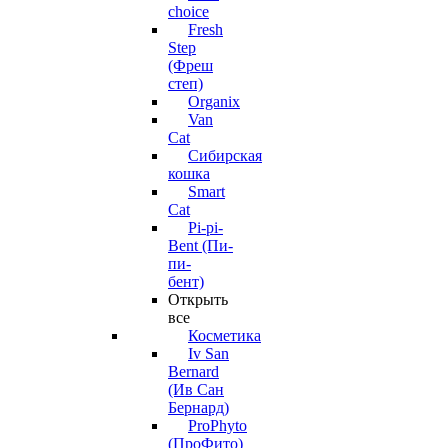
choice
Fresh
Step
(Фреш
степ)
Organix
Van
Cat
Сибирская
кошка
Smart
Cat
Pi-pi-
Bent (Пи-
пи-
бент)
Открыть
все
Косметика
Iv San
Bernard
(Ив Сан
Бернард)
ProPhyto
(ПроФито)