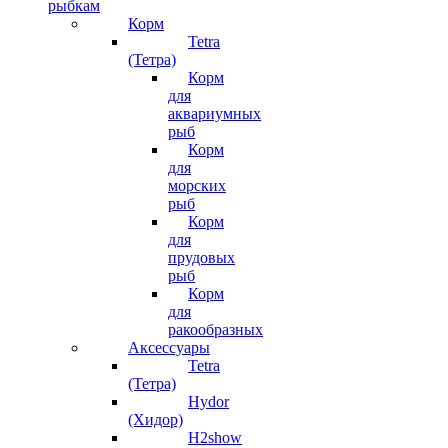
рыбкам
Корм
Tetra
(Тетра)
Корм
для
аквариумных
рыб
Корм
для
морских
рыб
Корм
для
прудовых
рыб
Корм
для
ракообразных
Аксессуары
Tetra
(Тетра)
Hydor
(Хидор)
H2show