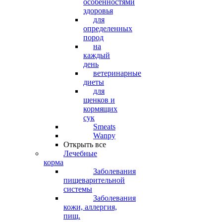
особенностями
здоровья
для
определенных
пород
на
каждый
день
ветеринарные
диеты
для
щенков и
кормящих
сук
Smeats
Wanpy
Открыть все
Лечебные
корма
Заболевания
пищеварительной
системы
Заболевания
кожи, аллергия,
пищ.