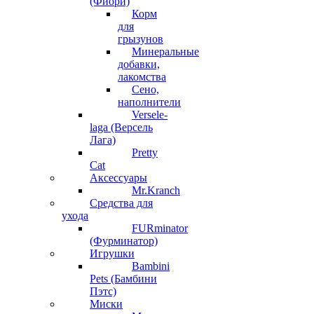
(Фиори)
Корм
для
грызунов
Минеральные
добавки,
лакомства
Сено,
наполнители
Versele-
laga (Версель
Лага)
Pretty
Cat
Аксессуары
Mr.Kranch
Средства для
ухода
FURminator
(Фурминатор)
Игрушки
Bambini
Pets (Бамбини
Пэтс)
Миски