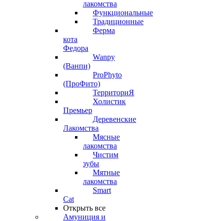
лакомства
Функциональные
Традиционные
Ферма
кота
Федора
Wanpy
(Ванпи)
ProPhyto
(ПроФито)
ТерриториЯ
Холистик
Премьер
Деревенские
Лакомства
Мясные
лакомства
Чистим
зубы
Мятные
лакомства
Smart
Cat
Открыть все
Амуниция и