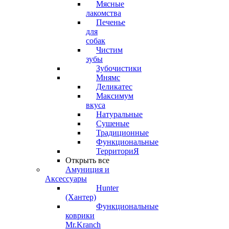
Мясные
лакомства
Печенье
для
собак
Чистим
зубы
Зубочистики
Мнямс
Деликатес
Максимум
вкуса
Натуральные
Сушеные
Традиционные
Функциональные
ТерриториЯ
Открыть все
Амуниция и
Аксессуары
Hunter
(Хантер)
Функциональные
коврики
Mr.Kranch