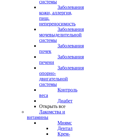
системы
Заболевания
кожи, аллергия,
пищ.
непереносимость
Заболевания
мочевыделительной
системы
Заболевания
почек
Заболевания
печени
Заболевания
опорно-
двигательной
системы
Контроль
веса
Диабет
Открыть все
Лакомства и
витамины
Мнямс
Дентал
Крем-