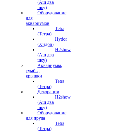
(Аш два
шоу)
Оборудование
для
аквариумов
Tetra
(Тетра)
Hydor
(Хидор)
H2show
(Аш два
шоу)
Аквариумы,
тумбы,
крышки
Tetra
(Тетра)
Декорации
H2show
(Аш два
шоу)
Оборудование
для пруда
Tetra
(Тетра)