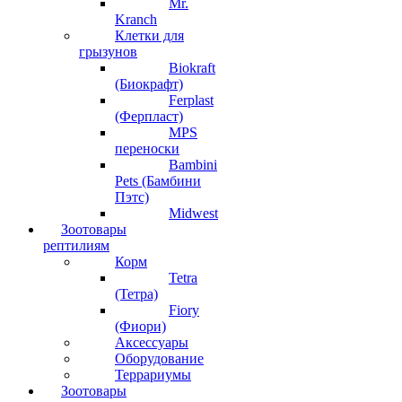
Mr.
Kranch
Клетки для
грызунов
Biokraft
(Биокрафт)
Ferplast
(Ферпласт)
MPS
переноски
Bambini
Pets (Бамбини
Пэтс)
Midwest
Зоотовары
рептилиям
Корм
Tetra
(Тетра)
Fiory
(Фиори)
Аксессуары
Оборудование
Террариумы
Зоотовары