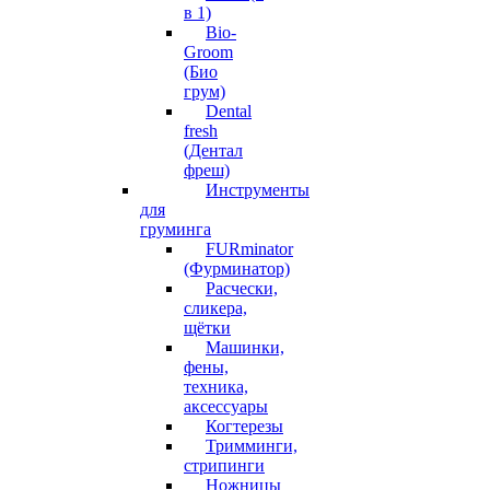
в 1)
Bio-
Groom
(Био
грум)
Dental
fresh
(Дентал
фреш)
Инструменты
для
груминга
FURminator
(Фурминатор)
Расчески,
сликера,
щётки
Машинки,
фены,
техника,
аксессуары
Когтерезы
Тримминги,
стрипинги
Ножницы