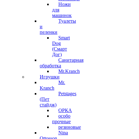
Ножи
для
машинок
Туалеты
и
пеленки
Smart
Dog
(Смарт
Дог)
Санитарная
обработка
Mr.Kranch
Игрушки
Mr.
Kranch
Petstages
(Пет
стайдж)
ОРКА
особо
прочные
резиновые
Nina
Ottosson