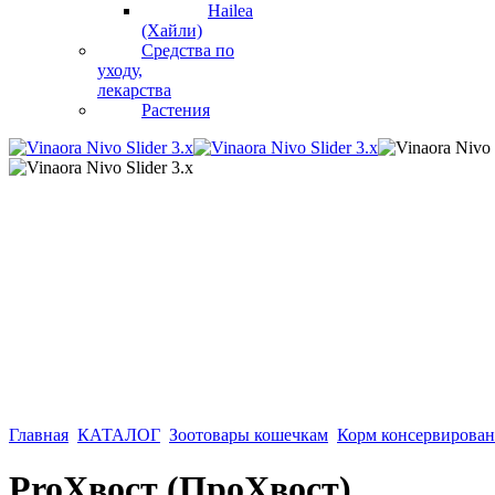
Hailea
(Хайли)
Средства по
уходу,
лекарства
Растения
Главная
КАТАЛОГ
Зоотовары кошечкам
Корм консервирова
ProХвост (ПроХвост)