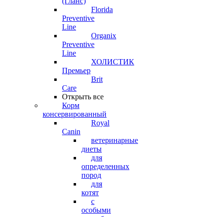
(Гланс)
Florida
Preventive
Line
Organix
Preventive
Line
ХОЛИСТИК
Премьер
Brit
Care
Открыть все
Корм
консервированный
Royal
Canin
ветеринарные
диеты
для
определенных
пород
для
котят
с
особыми