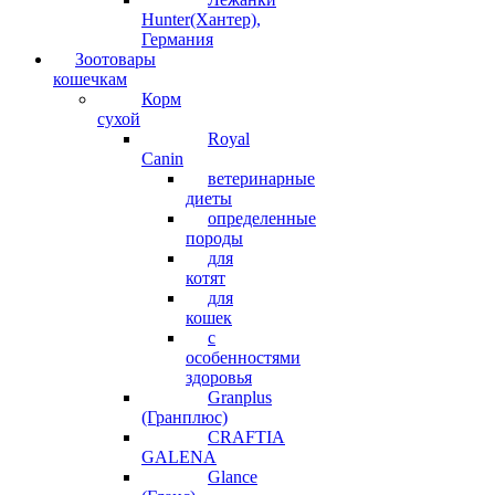
Hunter(Хантер),
Германия
Зоотовары
кошечкам
Корм
сухой
Royal
Canin
ветеринарные
диеты
определенные
породы
для
котят
для
кошек
с
особенностями
здоровья
Granplus
(Гранплюс)
CRAFTIA
GALENA
Glance