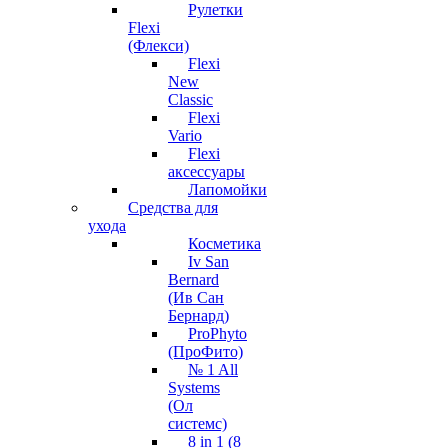
Рулетки
Flexi
(Флекси)
Flexi
New
Classic
Flexi
Vario
Flexi
аксессуары
Лапомойки
Средства для
ухода
Косметика
Iv San
Bernard
(Ив Сан
Бернард)
ProPhyto
(ПроФито)
№ 1 All
Systems
(Ол
системс)
8 in 1 (8