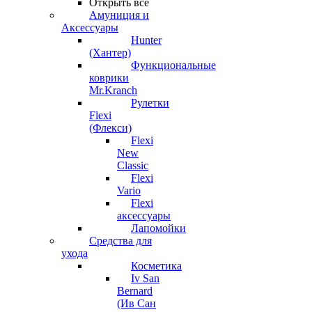
Открыть все
Амуниция и
Аксессуары
Hunter
(Хантер)
Функциональные
коврики
Mr.Kranch
Рулетки
Flexi
(Флекси)
Flexi
New
Classic
Flexi
Vario
Flexi
аксессуары
Лапомойки
Средства для
ухода
Косметика
Iv San
Bernard
(Ив Сан