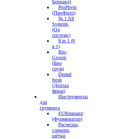
Бернард)
ProPhyto
(ПроФито)
№ 1 All
Systems
(Ол
системс)
8 in 1 (8
в 1)
Bio-
Groom
(Био
грум)
Dental
fresh
(Дентал
фреш)
Инструменты
для
груминга
FURminator
(Фурминатор)
Расчески,
сликера,
щётки