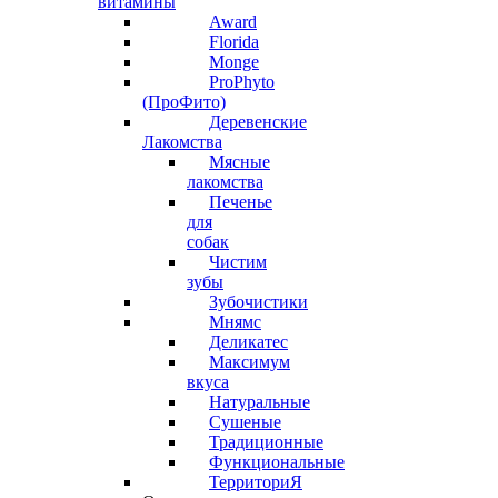
витамины
Award
Florida
Monge
ProPhyto
(ПроФито)
Деревенские
Лакомства
Мясные
лакомства
Печенье
для
собак
Чистим
зубы
Зубочистики
Мнямс
Деликатес
Максимум
вкуса
Натуральные
Сушеные
Традиционные
Функциональные
ТерриториЯ