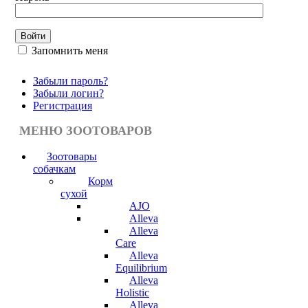
Запомнить меня
Забыли пароль?
Забыли логин?
Регистрация
МЕНЮ ЗООТОВАРОВ
Зоотовары
собачкам
Корм
сухой
AJO
Alleva
Alleva
Care
Alleva
Equilibrium
Alleva
Holistic
Alleva