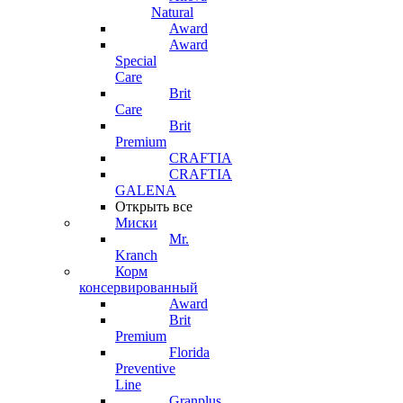
Natural
Award
Award
Special
Care
Brit
Care
Brit
Premium
CRAFTIA
CRAFTIA
GALENA
Открыть все
Миски
Mr.
Kranch
Корм
консервированный
Award
Brit
Premium
Florida
Preventive
Line
Granplus