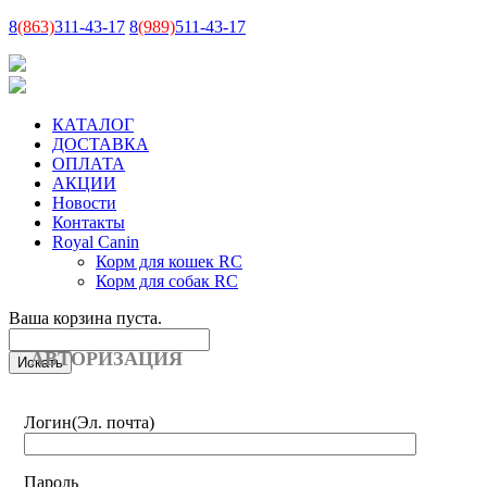
8
(863)
311-43-17
8
(989)
511-43-17
КАТАЛОГ
ДОСТАВКА
ОПЛАТА
АКЦИИ
Новости
Контакты
Royal Canin
Корм для кошек RC
Корм для собак RC
Ваша корзина пуста.
АВТОРИЗАЦИЯ
Логин
(Эл. почта)
Пароль