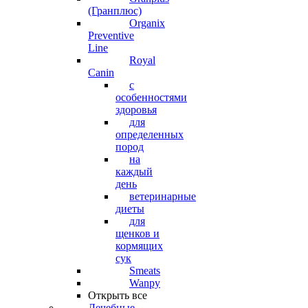
(Гранплюс)
Organix
Preventive
Line
Royal
Canin
с
особенностями
здоровья
для
определенных
пород
на
каждый
день
ветеринарные
диеты
для
щенков и
кормящих
сук
Smeats
Wanpy
Открыть все
Лечебные