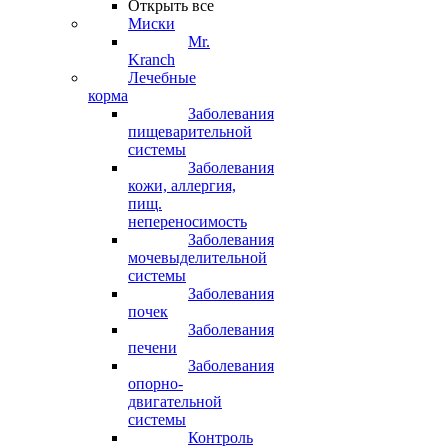
Открыть все
Миски
Mr.
Kranch
Лечебные
корма
Заболевания
пищеварительной
системы
Заболевания
кожи, аллергия,
пищ.
непереносимость
Заболевания
мочевыделительной
системы
Заболевания
почек
Заболевания
печени
Заболевания
опорно-
двигательной
системы
Контроль