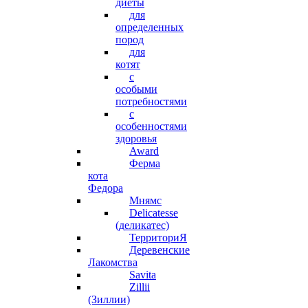
диеты
для
определенных
пород
для
котят
с
особыми
потребностями
с
особенностями
здоровья
Award
Ферма
кота
Федора
Мнямс
Delicatesse
(деликатес)
ТерриториЯ
Деревенские
Лакомства
Savita
Zillii
(Зиллии)