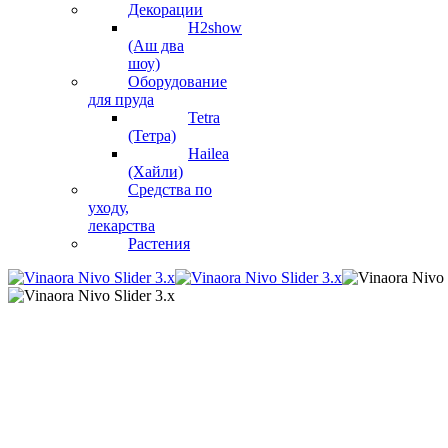
Декорации
H2show
(Аш два
шоу)
Оборудование
для пруда
Tetra
(Тетра)
Hailea
(Хайли)
Средства по
уходу,
лекарства
Растения