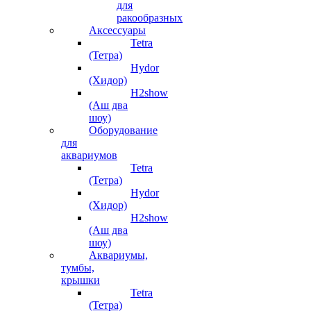
для
ракообразных
Аксессуары
Tetra
(Тетра)
Hydor
(Хидор)
H2show
(Аш два
шоу)
Оборудование
для
аквариумов
Tetra
(Тетра)
Hydor
(Хидор)
H2show
(Аш два
шоу)
Аквариумы,
тумбы,
крышки
Tetra
(Тетра)