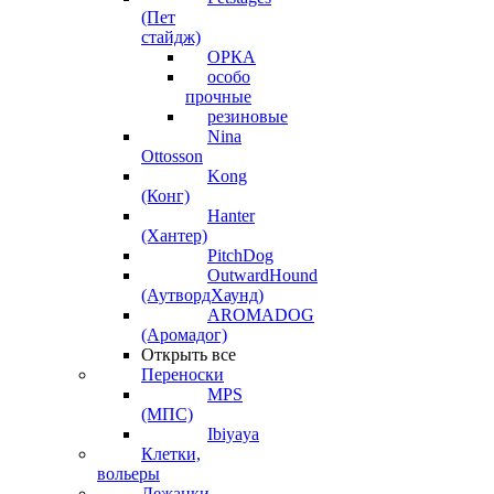
(Пет
стайдж)
ОРКА
особо
прочные
резиновые
Nina
Ottosson
Kong
(Конг)
Hanter
(Хантер)
PitchDog
OutwardHound
(АутвордХаунд)
AROMADOG
(Аромадог)
Открыть все
Переноски
MPS
(МПС)
Ibiyaya
Клетки,
вольеры
Лежанки,