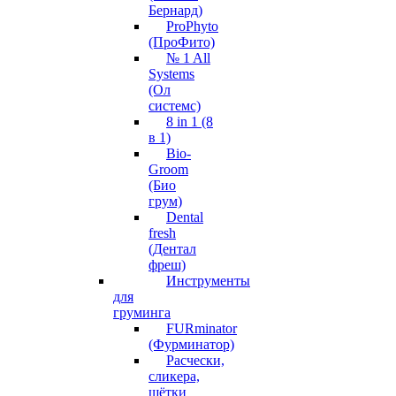
Бернард)
ProPhyto
(ПроФито)
№ 1 All
Systems
(Ол
системс)
8 in 1 (8
в 1)
Bio-
Groom
(Био
грум)
Dental
fresh
(Дентал
фреш)
Инструменты
для
груминга
FURminator
(Фурминатор)
Расчески,
сликера,
щётки