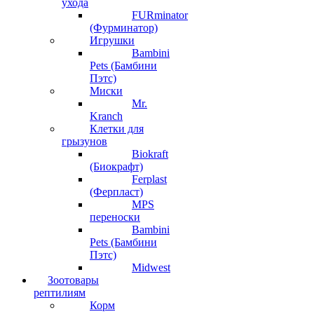
ухода
FURminator
(Фурминатор)
Игрушки
Bambini
Pets (Бамбини
Пэтс)
Миски
Mr.
Kranch
Клетки для
грызунов
Biokraft
(Биокрафт)
Ferplast
(Ферпласт)
MPS
переноски
Bambini
Pets (Бамбини
Пэтс)
Midwest
Зоотовары
рептилиям
Корм