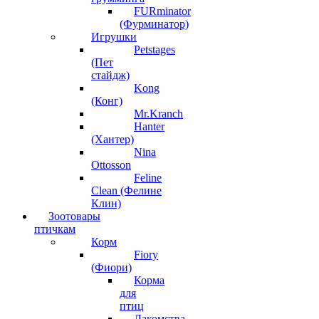
FURminator
(Фурминатор)
Игрушки
Petstages
(Пет
стайдж)
Kong
(Конг)
Mr.Kranch
Hanter
(Хантер)
Nina
Ottosson
Feline
Clean (Фелине
Клин)
Зоотовары
птичкам
Корм
Fiory
(Фиори)
Корма
для
птиц
Лакомства,