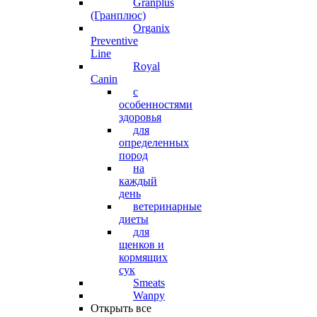
Granplus
(Гранплюс)
Organix
Preventive
Line
Royal
Canin
с
особенностями
здоровья
для
определенных
пород
на
каждый
день
ветеринарные
диеты
для
щенков и
кормящих
сук
Smeats
Wanpy
Открыть все