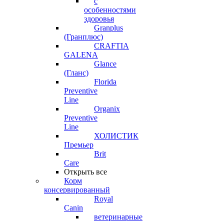
с
особенностями
здоровья
Granplus
(Гранплюс)
CRAFTIA
GALENA
Glance
(Гланс)
Florida
Preventive
Line
Organix
Preventive
Line
ХОЛИСТИК
Премьер
Brit
Care
Открыть все
Корм
консервированный
Royal
Canin
ветеринарные