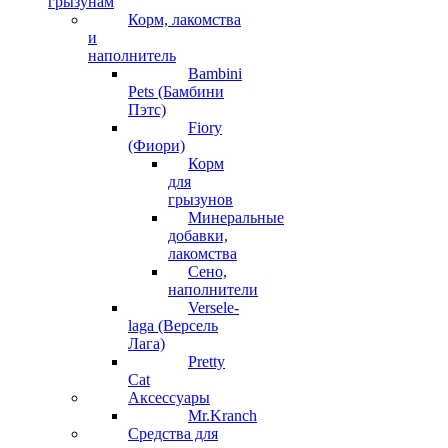
грызунам
Корм, лакомства
и
наполнитель
Bambini
Pets (Бамбини
Пэтс)
Fiory
(Фиори)
Корм
для
грызунов
Минеральные
добавки,
лакомства
Сено,
наполнители
Versele-
laga (Версель
Лага)
Pretty
Cat
Аксессуары
Mr.Kranch
Средства для