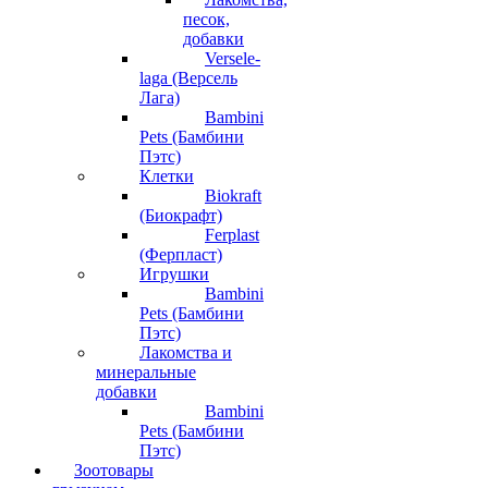
песок,
добавки
Versele-
laga (Версель
Лага)
Bambini
Pets (Бамбини
Пэтс)
Клетки
Biokraft
(Биокрафт)
Ferplast
(Ферпласт)
Игрушки
Bambini
Pets (Бамбини
Пэтс)
Лакомства и
минеральные
добавки
Bambini
Pets (Бамбини
Пэтс)
Зоотовары