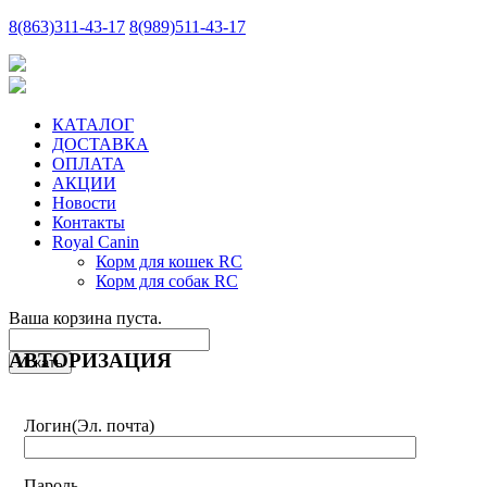
8
(863)
311-43-17
8
(989)
511-43-17
КАТАЛОГ
ДОСТАВКА
ОПЛАТА
АКЦИИ
Новости
Контакты
Royal Canin
Корм для кошек RC
Корм для собак RC
Ваша корзина пуста.
АВТОРИЗАЦИЯ
Логин
(Эл. почта)
Пароль