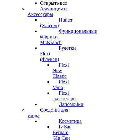
Открыть все
Амуниция и
Аксессуары
Hunter
(Хантер)
Функциональные
коврики
Mr.Kranch
Рулетки
Flexi
(Флекси)
Flexi
New
Classic
Flexi
Vario
Flexi
аксессуары
Лапомойки
Средства для
ухода
Косметика
Iv San
Bernard
(Ив Сан