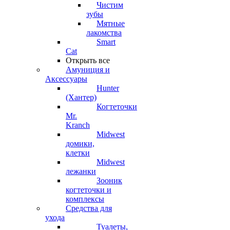
Чистим
зубы
Мятные
лакомства
Smart
Cat
Открыть все
Амуниция и
Аксессуары
Hunter
(Хантер)
Когтеточки
Mr.
Kranch
Midwest
домики,
клетки
Midwest
лежанки
Зооник
когтеточки и
комплексы
Средства для
ухода
Туалеты,