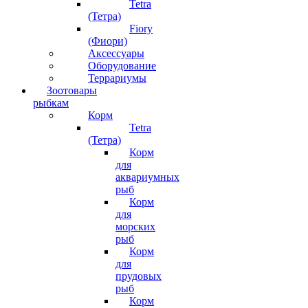
Tetra
(Тетра)
Fiory
(Фиори)
Аксессуары
Оборудование
Террариумы
Зоотовары
рыбкам
Корм
Tetra
(Тетра)
Корм
для
аквариумных
рыб
Корм
для
морских
рыб
Корм
для
прудовых
рыб
Корм