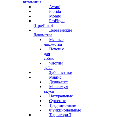
витамины
Award
Florida
Monge
ProPhyto
(ПроФито)
Деревенские
Лакомства
Мясные
лакомства
Печенье
для
собак
Чистим
зубы
Зубочистики
Мнямс
Деликатес
Максимум
вкуса
Натуральные
Сушеные
Традиционные
Функциональные
ТерриториЯ