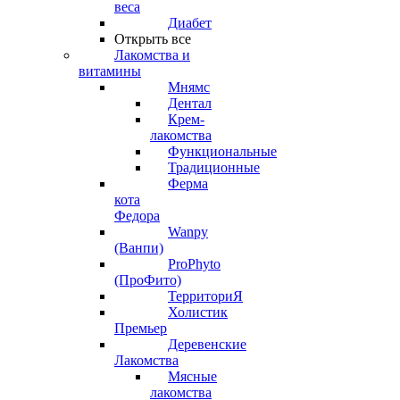
веса
Диабет
Открыть все
Лакомства и
витамины
Мнямс
Дентал
Крем-
лакомства
Функциональные
Традиционные
Ферма
кота
Федора
Wanpy
(Ванпи)
ProPhyto
(ПроФито)
ТерриториЯ
Холистик
Премьер
Деревенские
Лакомства
Мясные
лакомства