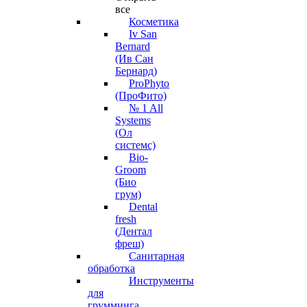
все
Косметика
Iv San
Bernard
(Ив Сан
Бернард)
ProPhyto
(ПроФито)
№ 1 All
Systems
(Ол
системс)
Bio-
Groom
(Био
грум)
Dental
fresh
(Дентал
фреш)
Санитарная
обработка
Инструменты
для
грумминга