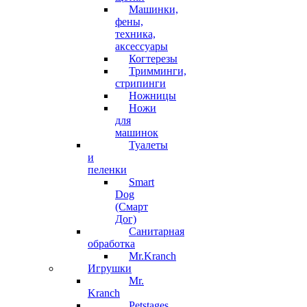
Машинки,
фены,
техника,
аксессуары
Когтерезы
Тримминги,
стрипинги
Ножницы
Ножи
для
машинок
Туалеты
и
пеленки
Smart
Dog
(Смарт
Дог)
Санитарная
обработка
Mr.Kranch
Игрушки
Mr.
Kranch
Petstages