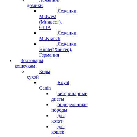
домики
Лежанки
Midwest
(Мидвест),
США
Лежанки
Mr.Kranch
Лежанки
Hunter(Хантер),
Германия
Зоотовары
кошечкам
Корм
сухой
Royal
Canin
ветеринарные
диеты
определенные
породы
для
котят
для
кошек