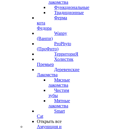
лакомства
Функциональные
Традиционные
Ферма
кота
Федора
Wanpy
(Ванпи)
ProPhyto
(ПроФито)
ТерриториЯ
Холистик
Премьер
Деревенские
Лакомства
Мясные
лакомства
Чистим
зубы
Мятные
лакомства
Smart
Cat
Открыть все
Амуниция и