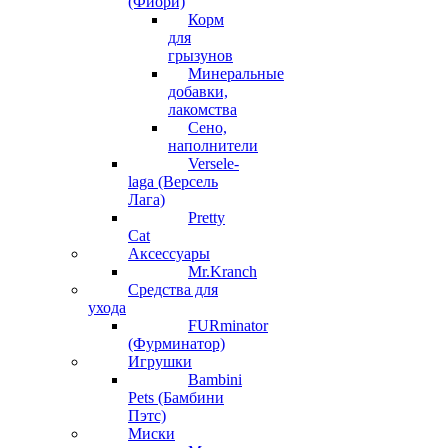
(Фиори)
Корм
для
грызунов
Минеральные
добавки,
лакомства
Сено,
наполнители
Versele-
laga (Версель
Лага)
Pretty
Cat
Аксессуары
Mr.Kranch
Средства для
ухода
FURminator
(Фурминатор)
Игрушки
Bambini
Pets (Бамбини
Пэтс)
Миски