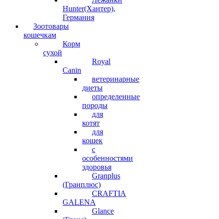
Hunter(Хантер),
Германия
Зоотовары
кошечкам
Корм
сухой
Royal
Canin
ветеринарные
диеты
определенные
породы
для
котят
для
кошек
с
особенностями
здоровья
Granplus
(Гранплюс)
CRAFTIA
GALENA
Glance