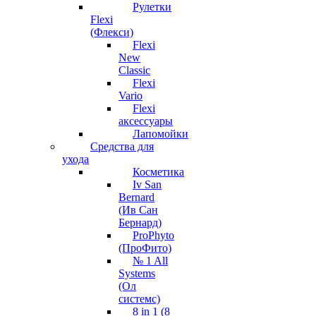
Рулетки
Flexi
(Флекси)
Flexi
New
Classic
Flexi
Vario
Flexi
аксессуары
Лапомойки
Средства для
ухода
Косметика
Iv San
Bernard
(Ив Сан
Бернард)
ProPhyto
(ПроФито)
№ 1 All
Systems
(Ол
системс)
8 in 1 (8