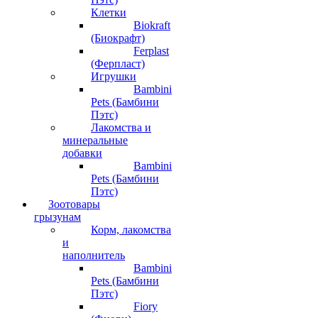
Клетки
Biokraft
(Биокрафт)
Ferplast
(Ферпласт)
Игрушки
Bambini
Pets (Бамбини
Пэтс)
Лакомства и
минеральные
добавки
Bambini
Pets (Бамбини
Пэтс)
Зоотовары
грызунам
Корм, лакомства
и
наполнитель
Bambini
Pets (Бамбини
Пэтс)
Fiory