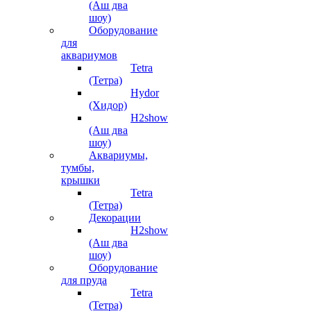
(Аш два
шоу)
Оборудование
для
аквариумов
Tetra
(Тетра)
Hydor
(Хидор)
H2show
(Аш два
шоу)
Аквариумы,
тумбы,
крышки
Tetra
(Тетра)
Декорации
H2show
(Аш два
шоу)
Оборудование
для пруда
Tetra
(Тетра)