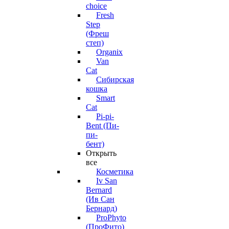
choice
Fresh
Step
(Фреш
степ)
Organix
Van
Cat
Сибирская
кошка
Smart
Cat
Pi-pi-
Bent (Пи-
пи-
бент)
Открыть
все
Косметика
Iv San
Bernard
(Ив Сан
Бернард)
ProPhyto
(ПроФито)