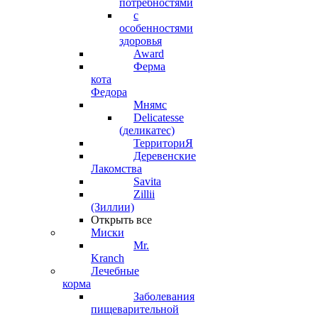
потребностями
с
особенностями
здоровья
Award
Ферма
кота
Федора
Мнямс
Delicatesse
(деликатес)
ТерриториЯ
Деревенские
Лакомства
Savita
Zillii
(Зиллии)
Открыть все
Миски
Mr.
Kranch
Лечебные
корма
Заболевания
пищеварительной