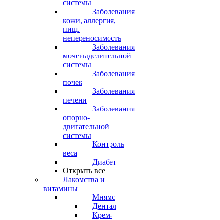
системы
Заболевания
кожи, аллергия,
пищ.
непереносимость
Заболевания
мочевыделительной
системы
Заболевания
почек
Заболевания
печени
Заболевания
опорно-
двигательной
системы
Контроль
веса
Диабет
Открыть все
Лакомства и
витамины
Мнямс
Дентал
Крем-