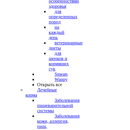
особенностями
здоровья
для
определенных
пород
на
каждый
день
ветеринарные
диеты
для
щенков и
кормящих
сук
Smeats
Wanpy
Открыть все
Лечебные
корма
Заболевания
пищеварительной
системы
Заболевания
кожи, аллергия,
пищ.