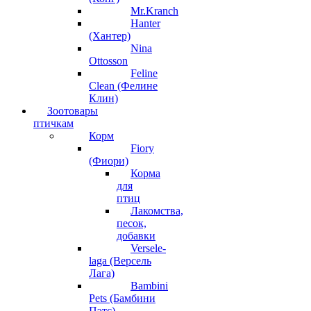
Mr.Kranch
Hanter
(Хантер)
Nina
Ottosson
Feline
Clean (Фелине
Клин)
Зоотовары
птичкам
Корм
Fiory
(Фиори)
Корма
для
птиц
Лакомства,
песок,
добавки
Versele-
laga (Версель
Лага)
Bambini
Pets (Бамбини
Пэтс)