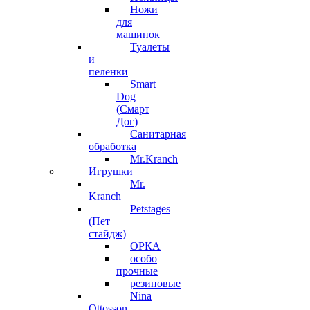
Ножи
для
машинок
Туалеты
и
пеленки
Smart
Dog
(Смарт
Дог)
Санитарная
обработка
Mr.Kranch
Игрушки
Mr.
Kranch
Petstages
(Пет
стайдж)
ОРКА
особо
прочные
резиновые
Nina
Ottosson