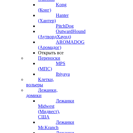
Kong
(Конг)
Hanter
(Хантер)
PitchDog
OutwardHound
(АутвордХаунд)
AROMADOG
(Аромадог)
Открыть все
Переноски
MPS
(МПС)
Ibiyaya
Клетки,
вольеры
Лежанки,
домики
Лежанки
Midwest
(Мидвест),
США
Лежанки
Mr.Kranch
Лежанки