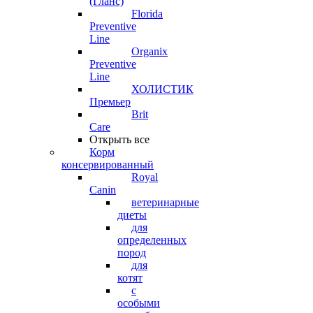
(Гланс)
Florida
Preventive
Line
Organix
Preventive
Line
ХОЛИСТИК
Премьер
Brit
Care
Открыть все
Корм
консервированный
Royal
Canin
ветеринарные
диеты
для
определенных
пород
для
котят
с
особыми