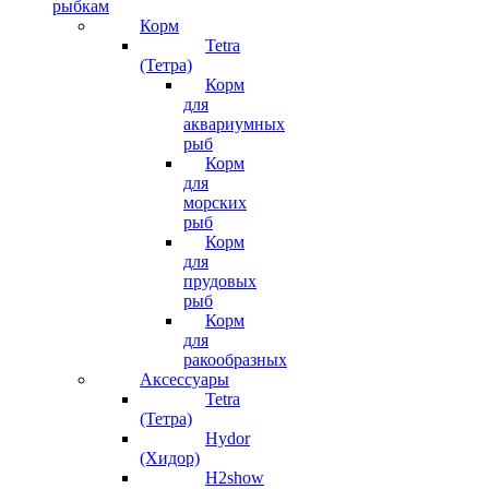
рыбкам
Корм
Tetra
(Тетра)
Корм
для
аквариумных
рыб
Корм
для
морских
рыб
Корм
для
прудовых
рыб
Корм
для
ракообразных
Аксессуары
Tetra
(Тетра)
Hydor
(Хидор)
H2show