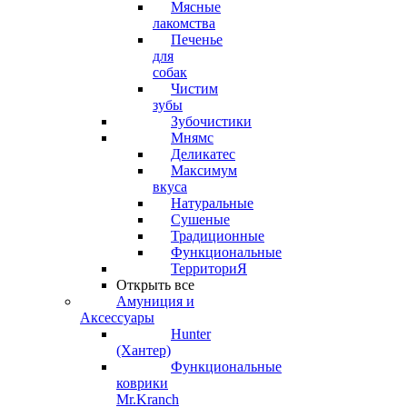
Мясные
лакомства
Печенье
для
собак
Чистим
зубы
Зубочистики
Мнямс
Деликатес
Максимум
вкуса
Натуральные
Сушеные
Традиционные
Функциональные
ТерриториЯ
Открыть все
Амуниция и
Аксессуары
Hunter
(Хантер)
Функциональные
коврики
Mr.Kranch