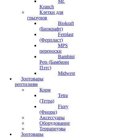
Mr.
Kranch
Клетки для
грызунов
Biokraft
(Биокрафт)
Ferplast
(Ферпласт)
MPS
переноски
Bambini
Pets (Бамбини
Пэтс)
Midwest
Зоотовары
рептилиям
Корм
Tetra
(Тетра)
Fiory
(Фиори)
Аксессуары
Оборудование
Террариумы
Зоотовары