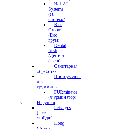
№ 1 All
Systems
(Ол
системс)
Bio-
Groom
(Био
грум)
Dental
fresh
(Дентал
фреш)
Санитарная
обработка
Инструменты
для
грумминга
FURminator
(Фурминатор)
Игрушки
Petstages
(Пет
стайдж)
Kong
(Конг)