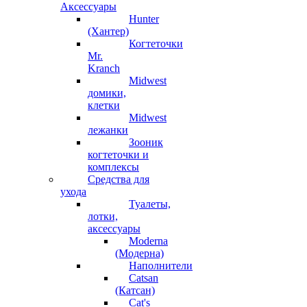
Аксессуары
Hunter
(Хантер)
Когтеточки
Mr.
Kranch
Midwest
домики,
клетки
Midwest
лежанки
Зооник
когтеточки и
комплексы
Средства для
ухода
Туалеты,
лотки,
аксессуары
Moderna
(Модерна)
Наполнители
Catsan
(Катсан)
Cat's