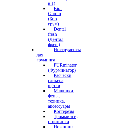
в 1)
Bio-
Groom
(Био
грум)
Dental
fresh
(Дентал
фреш)
Инструменты
для
груминга
FURminator
(Фурминатор)
Расчески,
сликера,
щётки
Машинки,
фены,
техника,
аксессуары
Когтерезы
Тримминги,
стрипинги
Ножницы