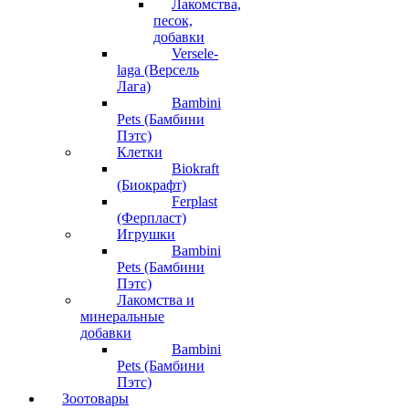
Лакомства,
песок,
добавки
Versele-
laga (Версель
Лага)
Bambini
Pets (Бамбини
Пэтс)
Клетки
Biokraft
(Биокрафт)
Ferplast
(Ферпласт)
Игрушки
Bambini
Pets (Бамбини
Пэтс)
Лакомства и
минеральные
добавки
Bambini
Pets (Бамбини
Пэтс)
Зоотовары