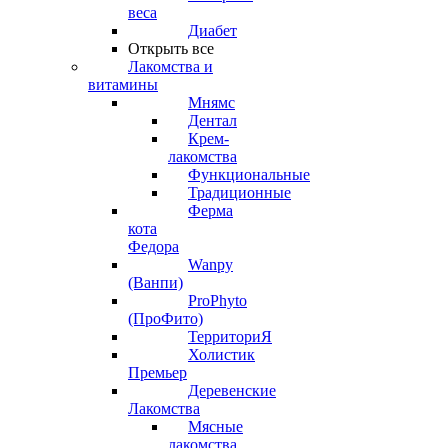
веса
Диабет
Открыть все
Лакомства и
витамины
Мнямс
Дентал
Крем-
лакомства
Функциональные
Традиционные
Ферма
кота
Федора
Wanpy
(Ванпи)
ProPhyto
(ПроФито)
ТерриториЯ
Холистик
Премьер
Деревенские
Лакомства
Мясные
лакомства