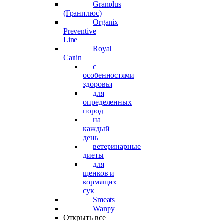
Granplus
(Гранплюс)
Organix
Preventive
Line
Royal
Canin
с
особенностями
здоровья
для
определенных
пород
на
каждый
день
ветеринарные
диеты
для
щенков и
кормящих
сук
Smeats
Wanpy
Открыть все