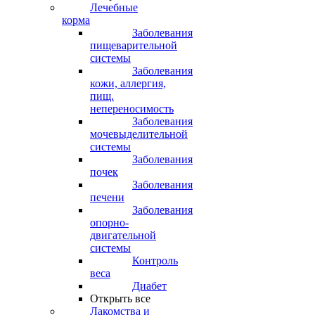
Лечебные
корма
Заболевания
пищеварительной
системы
Заболевания
кожи, аллергия,
пищ.
непереносимость
Заболевания
мочевыделительной
системы
Заболевания
почек
Заболевания
печени
Заболевания
опорно-
двигательной
системы
Контроль
веса
Диабет
Открыть все
Лакомства и