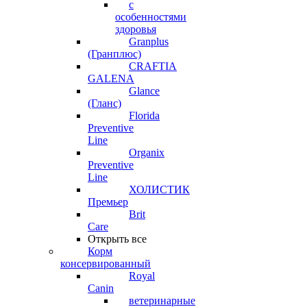
с
особенностями
здоровья
Granplus
(Гранплюс)
CRAFTIA
GALENA
Glance
(Гланс)
Florida
Preventive
Line
Organix
Preventive
Line
ХОЛИСТИК
Премьер
Brit
Care
Открыть все
Корм
консервированный
Royal
Canin
ветеринарные