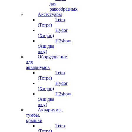
для
ракообразных
Аксессуары
Tetra
(Тетра)
Hydor
(Хидор)
H2show
(Аш два
шоу)
Оборудование
для
аквариумов
Tetra
(Тетра)
Hydor
(Хидор)
H2show
(Аш два
шоу)
Аквариумы,
тумбы,
крышки
Tetra
(Тетра)