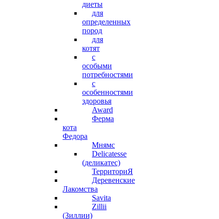
диеты
для
определенных
пород
для
котят
с
особыми
потребностями
с
особенностями
здоровья
Award
Ферма
кота
Федора
Мнямс
Delicatesse
(деликатес)
ТерриториЯ
Деревенские
Лакомства
Savita
Zillii
(Зиллии)