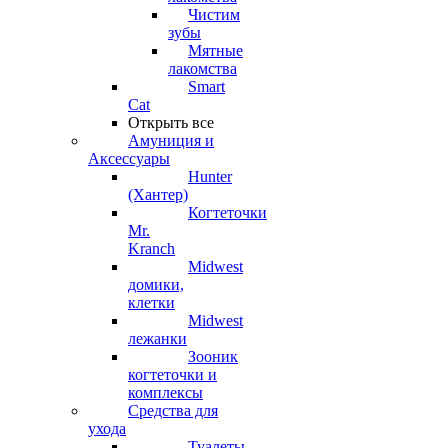
Чистим
зубы
Мятные
лакомства
Smart
Cat
Открыть все
Амуниция и
Аксессуары
Hunter
(Хантер)
Когтеточки
Mr.
Kranch
Midwest
домики,
клетки
Midwest
лежанки
Зооник
когтеточки и
комплексы
Средства для
ухода
Туалеты,