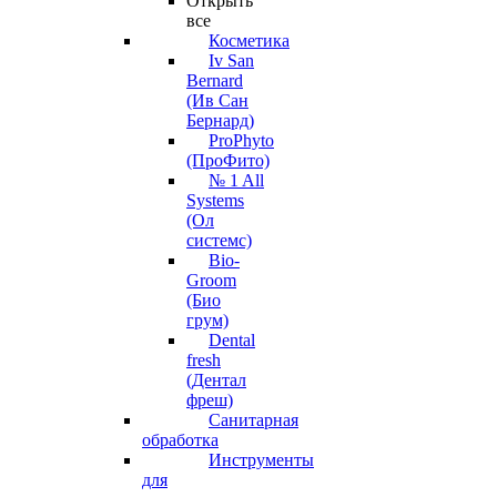
Открыть
все
Косметика
Iv San
Bernard
(Ив Сан
Бернард)
ProPhyto
(ПроФито)
№ 1 All
Systems
(Ол
системс)
Bio-
Groom
(Био
грум)
Dental
fresh
(Дентал
фреш)
Санитарная
обработка
Инструменты
для