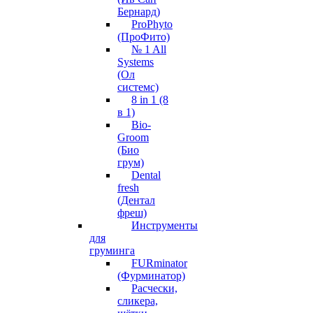
Бернард)
ProPhyto
(ПроФито)
№ 1 All
Systems
(Ол
системс)
8 in 1 (8
в 1)
Bio-
Groom
(Био
грум)
Dental
fresh
(Дентал
фреш)
Инструменты
для
груминга
FURminator
(Фурминатор)
Расчески,
сликера,