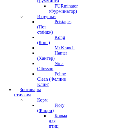
грумминга
FURminator
(Фурминатор)
Игрушки
Petstages
(Пет
стайдж)
Kong
(Конг)
Mr.Kranch
Hanter
(Хантер)
Nina
Ottosson
Feline
Clean (Фелине
Клин)
Зоотовары
птичкам
Корм
Fiory
(Фиори)
Корма
для
птиц