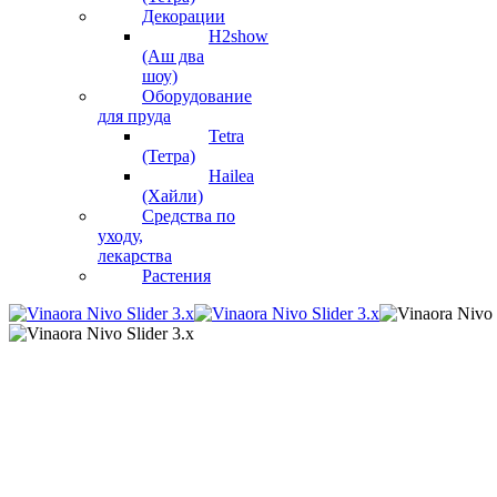
Декорации
H2show
(Аш два
шоу)
Оборудование
для пруда
Tetra
(Тетра)
Hailea
(Хайли)
Средства по
уходу,
лекарства
Растения