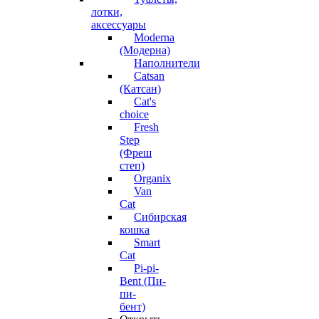
лотки,
аксессуары
Moderna
(Модерна)
Наполнители
Catsan
(Катсан)
Cat's
choice
Fresh
Step
(Фреш
степ)
Organix
Van
Cat
Сибирская
кошка
Smart
Cat
Pi-pi-
Bent (Пи-
пи-
бент)