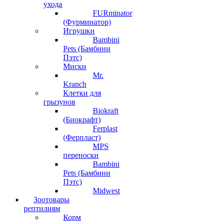
ухода
FURminator
(Фурминатор)
Игрушки
Bambini
Pets (Бамбини
Пэтс)
Миски
Mr.
Kranch
Клетки для
грызунов
Biokraft
(Биокрафт)
Ferplast
(Ферпласт)
MPS
переноски
Bambini
Pets (Бамбини
Пэтс)
Midwest
Зоотовары
рептилиям
Корм