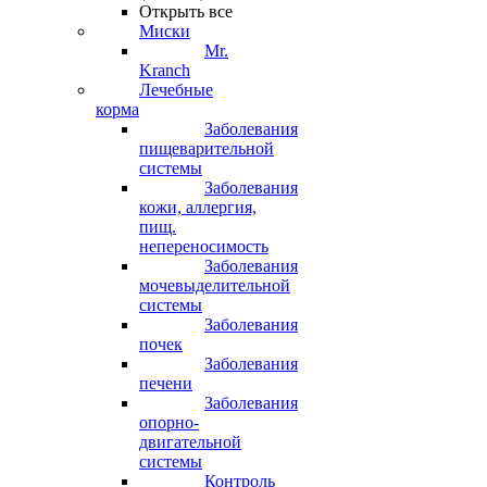
Открыть все
Миски
Mr.
Kranch
Лечебные
корма
Заболевания
пищеварительной
системы
Заболевания
кожи, аллергия,
пищ.
непереносимость
Заболевания
мочевыделительной
системы
Заболевания
почек
Заболевания
печени
Заболевания
опорно-
двигательной
системы
Контроль