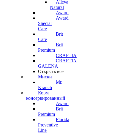
Alleva
Natural
Award
Award
Special
Care
Brit
Care
Brit
Premium
CRAFTIA
CRAFTIA
GALENA
Открыть все
Миски
Mr.
Kranch
Корм
консервированный
Award
Brit
Premium
Florida
Preventive
Line