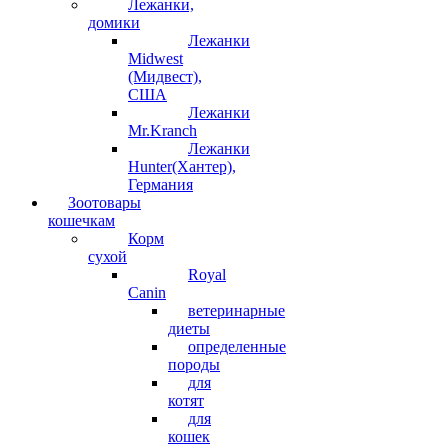
Лежанки,
домики
Лежанки
Midwest
(Мидвест),
США
Лежанки
Mr.Kranch
Лежанки
Hunter(Хантер),
Германия
Зоотовары
кошечкам
Корм
сухой
Royal
Canin
ветеринарные
диеты
определенные
породы
для
котят
для
кошек