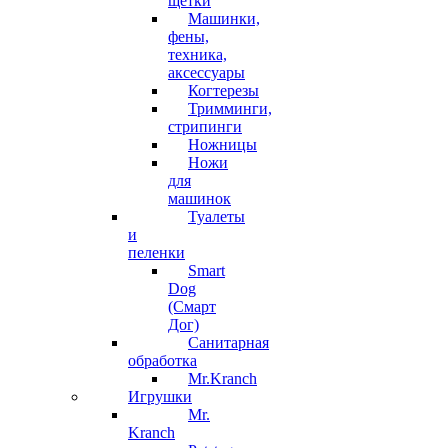
щётки
Машинки,
фены,
техника,
аксессуары
Когтерезы
Тримминги,
стрипинги
Ножницы
Ножи
для
машинок
Туалеты
и
пеленки
Smart
Dog
(Смарт
Дог)
Санитарная
обработка
Mr.Kranch
Игрушки
Mr.
Kranch