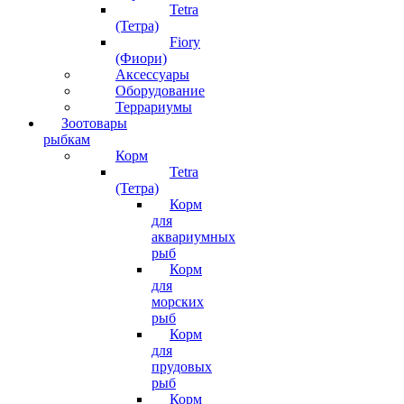
Tetra
(Тетра)
Fiory
(Фиори)
Аксессуары
Оборудование
Террариумы
Зоотовары
рыбкам
Корм
Tetra
(Тетра)
Корм
для
аквариумных
рыб
Корм
для
морских
рыб
Корм
для
прудовых
рыб
Корм