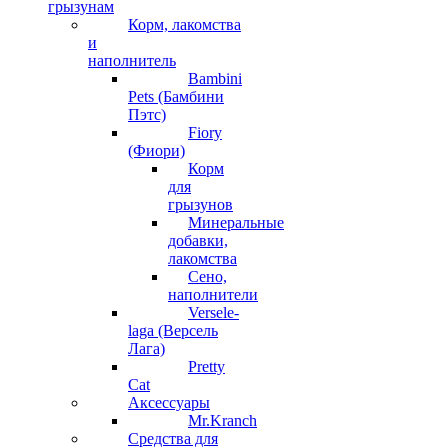
грызунам
Корм, лакомства
и
наполнитель
Bambini
Pets (Бамбини
Пэтс)
Fiory
(Фиори)
Корм
для
грызунов
Минеральные
добавки,
лакомства
Сено,
наполнители
Versele-
laga (Версель
Лага)
Pretty
Cat
Аксессуары
Mr.Kranch
Средства для