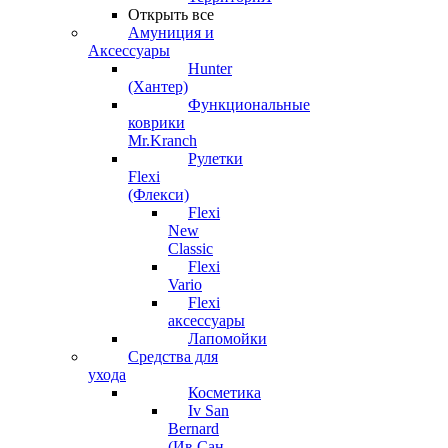
Открыть все
Амуниция и
Аксессуары
Hunter
(Хантер)
Функциональные
коврики
Mr.Kranch
Рулетки
Flexi
(Флекси)
Flexi
New
Classic
Flexi
Vario
Flexi
аксессуары
Лапомойки
Средства для
ухода
Косметика
Iv San
Bernard
(Ив Сан