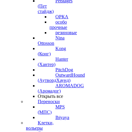
Petstages
(Пет
стайдж)
ОРКА
особо
прочные
резиновые
Nina
Ottosson
Kong
(Конг)
Hanter
(Хантер)
PitchDog
OutwardHound
(АутвордХаунд)
AROMADOG
(Аромадог)
Открыть все
Переноски
MPS
(МПС)
Ibiyaya
Клетки,
вольеры