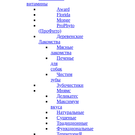
витамины
Award
Florida
Monge
ProPhyto
(ПроФито)
Деревенские
Лакомства
Мясные
лакомства
Печенье
для
собак
Чистим
зубы
Зубочистики
Мнямс
Деликатес
Максимум
вкуса
Натуральные
Сушеные
Традиционные
Функциональные
ТерриториЯ