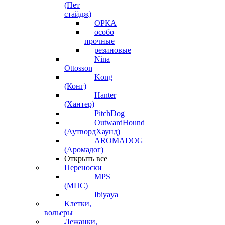
(Пет
стайдж)
ОРКА
особо
прочные
резиновые
Nina
Ottosson
Kong
(Конг)
Hanter
(Хантер)
PitchDog
OutwardHound
(АутвордХаунд)
AROMADOG
(Аромадог)
Открыть все
Переноски
MPS
(МПС)
Ibiyaya
Клетки,
вольеры
Лежанки,