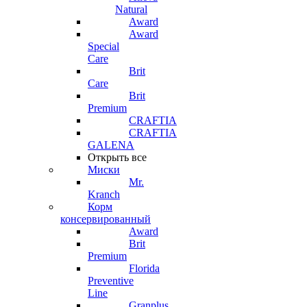
Natural
Award
Award
Special
Care
Brit
Care
Brit
Premium
CRAFTIA
CRAFTIA
GALENA
Открыть все
Миски
Mr.
Kranch
Корм
консервированный
Award
Brit
Premium
Florida
Preventive
Line
Granplus