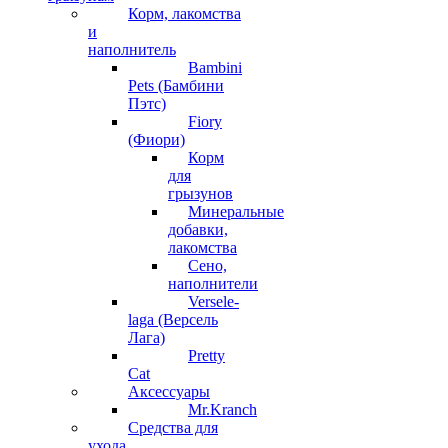
Корм, лакомства
и
наполнитель
Bambini
Pets (Бамбини
Пэтс)
Fiory
(Фиори)
Корм
для
грызунов
Минеральные
добавки,
лакомства
Сено,
наполнители
Versele-
laga (Версель
Лага)
Pretty
Cat
Аксессуары
Mr.Kranch
Средства для
ухода