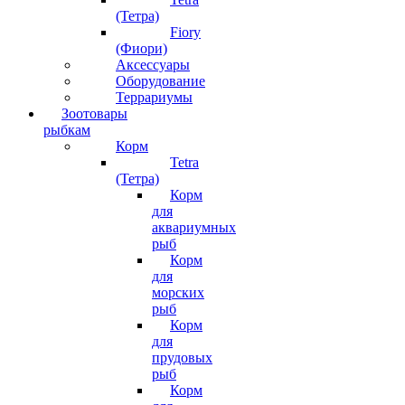
(Тетра)
Fiory
(Фиори)
Аксессуары
Оборудование
Террариумы
Зоотовары
рыбкам
Корм
Tetra
(Тетра)
Корм
для
аквариумных
рыб
Корм
для
морских
рыб
Корм
для
прудовых
рыб
Корм