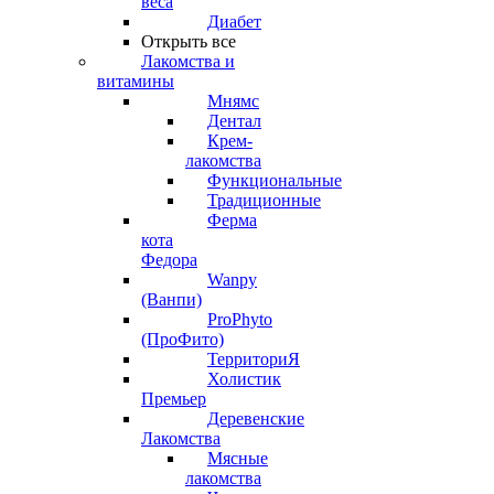
веса
Диабет
Открыть все
Лакомства и
витамины
Мнямс
Дентал
Крем-
лакомства
Функциональные
Традиционные
Ферма
кота
Федора
Wanpy
(Ванпи)
ProPhyto
(ПроФито)
ТерриториЯ
Холистик
Премьер
Деревенские
Лакомства
Мясные
лакомства