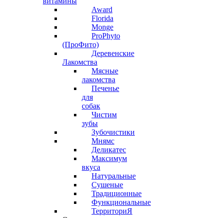
витамины
Award
Florida
Monge
ProPhyto
(ПроФито)
Деревенские
Лакомства
Мясные
лакомства
Печенье
для
собак
Чистим
зубы
Зубочистики
Мнямс
Деликатес
Максимум
вкуса
Натуральные
Сушеные
Традиционные
Функциональные
ТерриториЯ