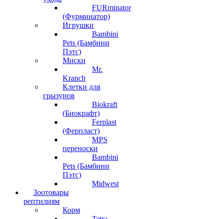
FURminator
(Фурминатор)
Игрушки
Bambini
Pets (Бамбини
Пэтс)
Миски
Mr.
Kranch
Клетки для
грызунов
Biokraft
(Биокрафт)
Ferplast
(Ферпласт)
MPS
переноски
Bambini
Pets (Бамбини
Пэтс)
Midwest
Зоотовары
рептилиям
Корм
Tetra