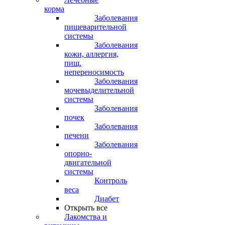
корма
Заболевания
пищеварительной
системы
Заболевания
кожи, аллергия,
пищ.
непереносимость
Заболевания
мочевыделительной
системы
Заболевания
почек
Заболевания
печени
Заболевания
опорно-
двигательной
системы
Контроль
веса
Диабет
Открыть все
Лакомства и