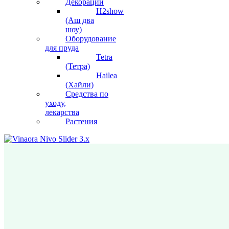
Декорации
H2show
(Аш два
шоу)
Оборудование
для пруда
Tetra
(Тетра)
Hailea
(Хайли)
Средства по
уходу,
лекарства
Растения