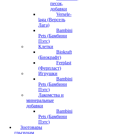
песок,
добавки
Versele-
laga (Версель
Лага)
Bambini
Pets (Бамбини
Пэтс)
Клетки
Biokraft
(Биокрафт)
Ferplast
(Ферпласт)
Игрушки
Bambini
Pets (Бамбини
Пэтс)
Лакомства и
минеральные
добавки
Bambini
Pets (Бамбини
Пэтс)
Зоотовары
грызунам