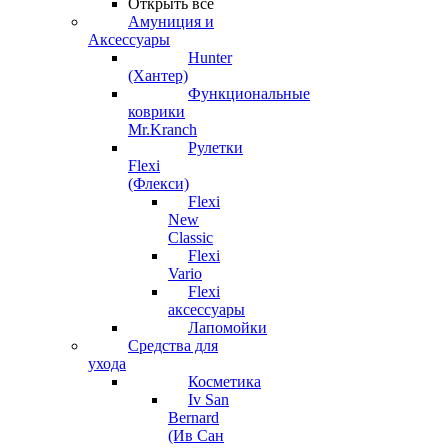
Открыть все
Амуниция и
Аксессуары
Hunter
(Хантер)
Функциональные
коврики
Mr.Kranch
Рулетки
Flexi
(Флекси)
Flexi
New
Classic
Flexi
Vario
Flexi
аксессуары
Лапомойки
Средства для
ухода
Косметика
Iv San
Bernard
(Ив Сан