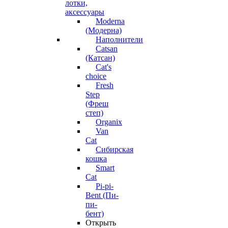
лотки,
аксессуары
Moderna
(Модерна)
Наполнители
Catsan
(Катсан)
Cat's
choice
Fresh
Step
(Фреш
степ)
Organix
Van
Cat
Сибирская
кошка
Smart
Cat
Pi-pi-
Bent (Пи-
пи-
бент)
Открыть