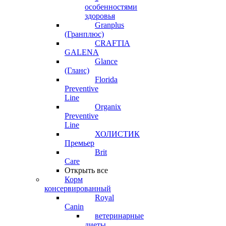
особенностями
здоровья
Granplus
(Гранплюс)
CRAFTIA
GALENA
Glance
(Гланс)
Florida
Preventive
Line
Organix
Preventive
Line
ХОЛИСТИК
Премьер
Brit
Care
Открыть все
Корм
консервированный
Royal
Canin
ветеринарные
диеты