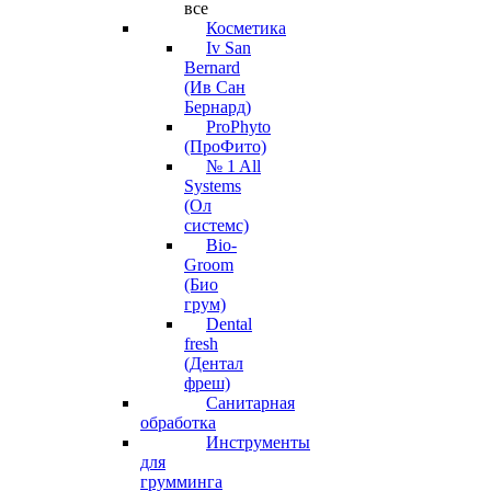
все
Косметика
Iv San
Bernard
(Ив Сан
Бернард)
ProPhyto
(ПроФито)
№ 1 All
Systems
(Ол
системс)
Bio-
Groom
(Био
грум)
Dental
fresh
(Дентал
фреш)
Санитарная
обработка
Инструменты
для
грумминга