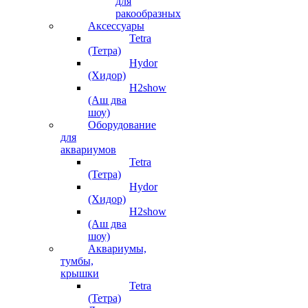
для
ракообразных
Аксессуары
Tetra
(Тетра)
Hydor
(Хидор)
H2show
(Аш два
шоу)
Оборудование
для
аквариумов
Tetra
(Тетра)
Hydor
(Хидор)
H2show
(Аш два
шоу)
Аквариумы,
тумбы,
крышки
Tetra
(Тетра)