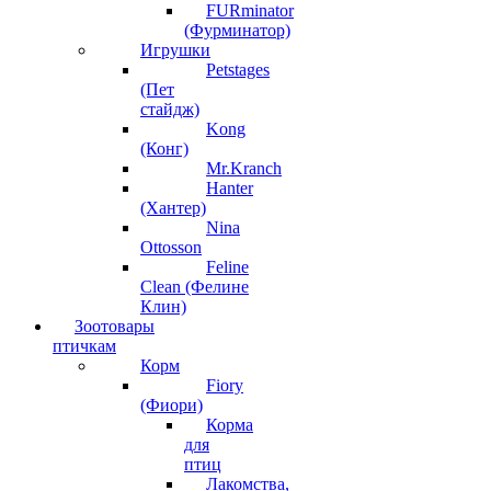
FURminator
(Фурминатор)
Игрушки
Petstages
(Пет
стайдж)
Kong
(Конг)
Mr.Kranch
Hanter
(Хантер)
Nina
Ottosson
Feline
Clean (Фелине
Клин)
Зоотовары
птичкам
Корм
Fiory
(Фиори)
Корма
для
птиц
Лакомства,