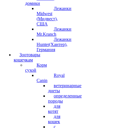
домики
Лежанки
Midwest
(Мидвест),
США
Лежанки
Mr.Kranch
Лежанки
Hunter(Хантер),
Германия
Зоотовары
кошечкам
Корм
сухой
Royal
Canin
ветеринарные
диеты
определенные
породы
для
котят
для
кошек
с