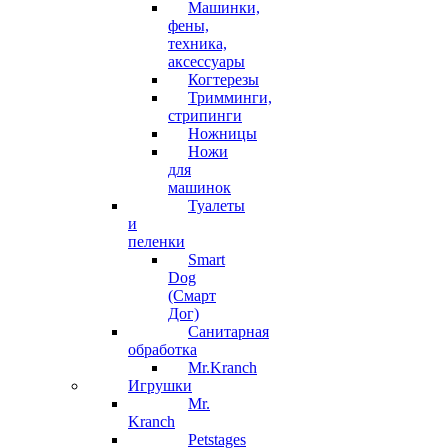
Машинки,
фены,
техника,
аксессуары
Когтерезы
Тримминги,
стрипинги
Ножницы
Ножи
для
машинок
Туалеты
и
пеленки
Smart
Dog
(Смарт
Дог)
Санитарная
обработка
Mr.Kranch
Игрушки
Mr.
Kranch
Petstages