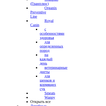
(Гранплюс)
Organix
Preventive
Line
Royal
Canin
с
особенностями
здоровья
для
определенных
пород
на
каждый
день
ветеринарные
диеты
для
щенков и
кормящих
сук
Smeats
Wanpy
Открыть все
Лечебные