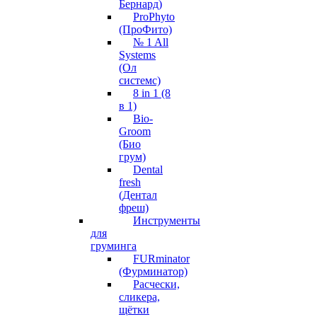
Бернард)
ProPhyto
(ПроФито)
№ 1 All
Systems
(Ол
системс)
8 in 1 (8
в 1)
Bio-
Groom
(Био
грум)
Dental
fresh
(Дентал
фреш)
Инструменты
для
груминга
FURminator
(Фурминатор)
Расчески,
сликера,
щётки