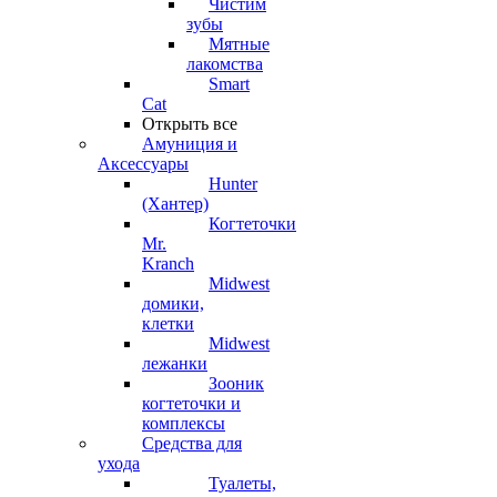
Чистим
зубы
Мятные
лакомства
Smart
Cat
Открыть все
Амуниция и
Аксессуары
Hunter
(Хантер)
Когтеточки
Mr.
Kranch
Midwest
домики,
клетки
Midwest
лежанки
Зооник
когтеточки и
комплексы
Средства для
ухода
Туалеты,