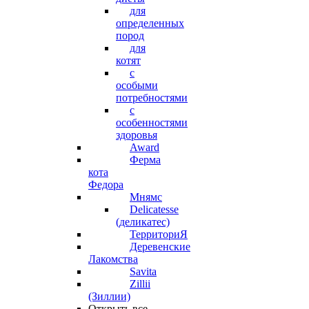
для
определенных
пород
для
котят
с
особыми
потребностями
с
особенностями
здоровья
Award
Ферма
кота
Федора
Мнямс
Delicatesse
(деликатес)
ТерриториЯ
Деревенские
Лакомства
Savita
Zillii
(Зиллии)
Открыть все