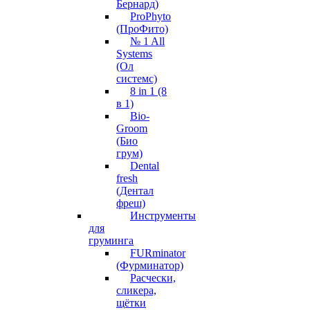
Бернард)
ProPhyto
(ПроФито)
№ 1 All
Systems
(Ол
системс)
8 in 1 (8
в 1)
Bio-
Groom
(Био
грум)
Dental
fresh
(Дентал
фреш)
Инструменты
для
груминга
FURminator
(Фурминатор)
Расчески,
сликера,
щётки