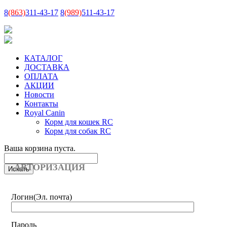
8
(863)
311-43-17
8
(989)
511-43-17
КАТАЛОГ
ДОСТАВКА
ОПЛАТА
АКЦИИ
Новости
Контакты
Royal Canin
Корм для кошек RC
Корм для собак RC
Ваша корзина пуста.
АВТОРИЗАЦИЯ
Логин
(Эл. почта)
Пароль