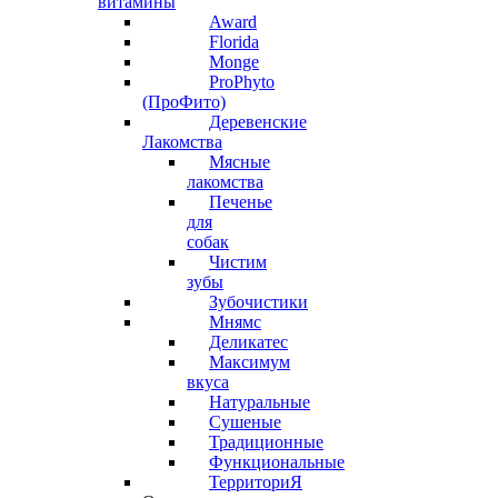
витамины
Award
Florida
Monge
ProPhyto
(ПроФито)
Деревенские
Лакомства
Мясные
лакомства
Печенье
для
собак
Чистим
зубы
Зубочистики
Мнямс
Деликатес
Максимум
вкуса
Натуральные
Сушеные
Традиционные
Функциональные
ТерриториЯ