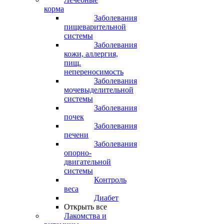
корма
Заболевания
пищеварительной
системы
Заболевания
кожи, аллергия,
пищ.
непереносимость
Заболевания
мочевыделительной
системы
Заболевания
почек
Заболевания
печени
Заболевания
опорно-
двигательной
системы
Контроль
веса
Диабет
Открыть все
Лакомства и