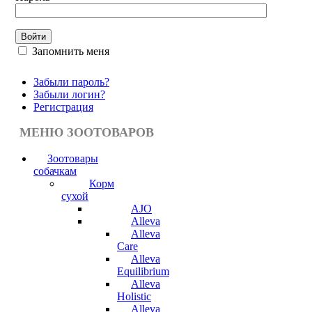
Запомнить меня
Забыли пароль?
Забыли логин?
Регистрация
МЕНЮ ЗООТОВАРОВ
Зоотовары
собачкам
Корм
сухой
AJO
Alleva
Alleva
Care
Alleva
Equilibrium
Alleva
Holistic
Alleva