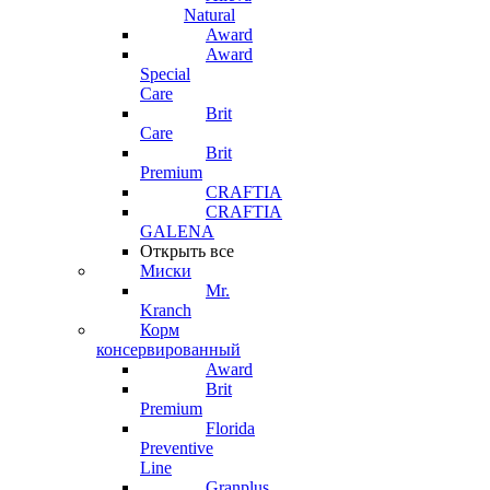
Natural
Award
Award
Special
Care
Brit
Care
Brit
Premium
CRAFTIA
CRAFTIA
GALENA
Открыть все
Миски
Mr.
Kranch
Корм
консервированный
Award
Brit
Premium
Florida
Preventive
Line
Granplus