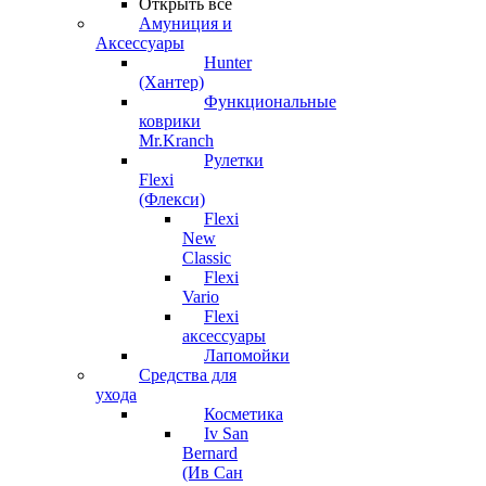
Открыть все
Амуниция и
Аксессуары
Hunter
(Хантер)
Функциональные
коврики
Mr.Kranch
Рулетки
Flexi
(Флекси)
Flexi
New
Classic
Flexi
Vario
Flexi
аксессуары
Лапомойки
Средства для
ухода
Косметика
Iv San
Bernard
(Ив Сан