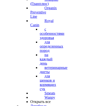
(Гранплюс)
Organix
Preventive
Line
Royal
Canin
с
особенностями
здоровья
для
определенных
пород
на
каждый
день
ветеринарные
диеты
для
щенков и
кормящих
сук
Smeats
Wanpy
Открыть все
Лечебные