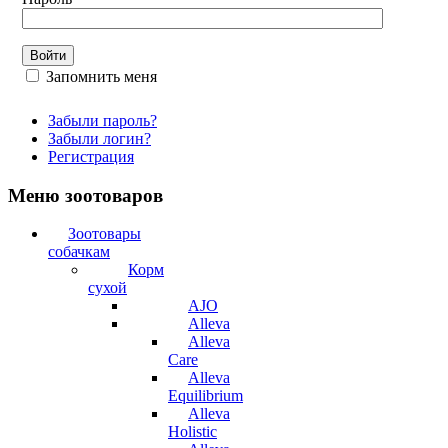
Запомнить меня
Забыли пароль?
Забыли логин?
Регистрация
Меню зоотоваров
Зоотовары
собачкам
Корм
сухой
AJO
Alleva
Alleva
Care
Alleva
Equilibrium
Alleva
Holistic