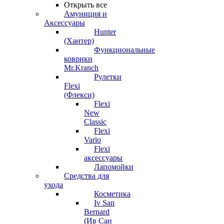
Открыть все
Амуниция и
Аксессуары
Hunter
(Хантер)
Функциональные
коврики
Mr.Kranch
Рулетки
Flexi
(Флекси)
Flexi
New
Classic
Flexi
Vario
Flexi
аксессуары
Лапомойки
Средства для
ухода
Косметика
Iv San
Bernard
(Ив Сан