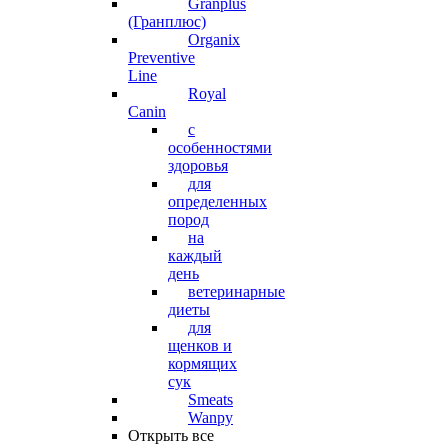
Granplus
(Гранплюс)
Organix
Preventive
Line
Royal
Canin
с
особенностями
здоровья
для
определенных
пород
на
каждый
день
ветеринарные
диеты
для
щенков и
кормящих
сук
Smeats
Wanpy
Открыть все