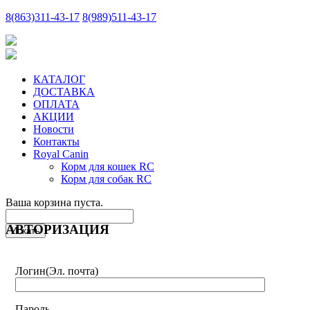
8
(863)
311-43-17
8
(989)
511-43-17
КАТАЛОГ
ДОСТАВКА
ОПЛАТА
АКЦИИ
Новости
Контакты
Royal Canin
Корм для кошек RC
Корм для собак RC
Ваша корзина пуста.
АВТОРИЗАЦИЯ
Логин
(Эл. почта)
Пароль