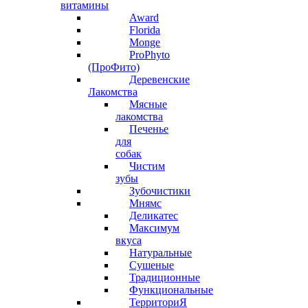
витамины
Award
Florida
Monge
ProPhyto
(ПроФито)
Деревенские
Лакомства
Мясные
лакомства
Печенье
для
собак
Чистим
зубы
Зубочистики
Мнямс
Деликатес
Максимум
вкуса
Натуральные
Сушеные
Традиционные
Функциональные
ТерриториЯ