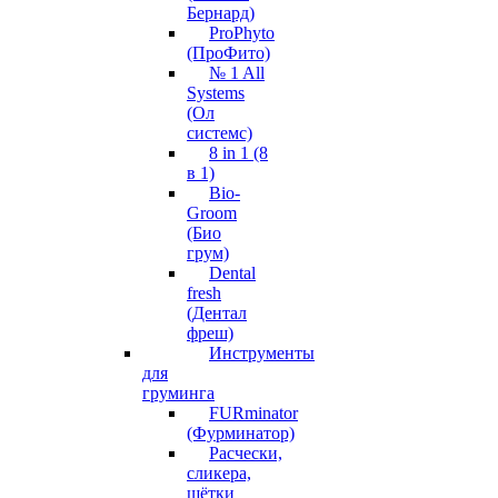
Бернард)
ProPhyto
(ПроФито)
№ 1 All
Systems
(Ол
системс)
8 in 1 (8
в 1)
Bio-
Groom
(Био
грум)
Dental
fresh
(Дентал
фреш)
Инструменты
для
груминга
FURminator
(Фурминатор)
Расчески,
сликера,
щётки