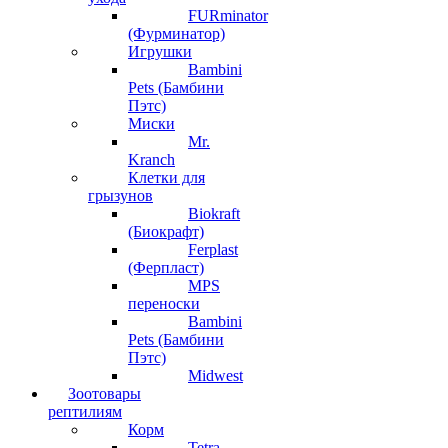
FURminator
(Фурминатор)
Игрушки
Bambini
Pets (Бамбини
Пэтс)
Миски
Mr.
Kranch
Клетки для
грызунов
Biokraft
(Биокрафт)
Ferplast
(Ферпласт)
MPS
переноски
Bambini
Pets (Бамбини
Пэтс)
Midwest
Зоотовары
рептилиям
Корм
Tetra