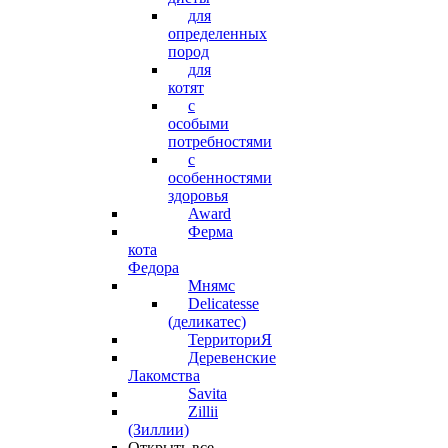
для
определенных
пород
для
котят
с
особыми
потребностями
с
особенностями
здоровья
Award
Ферма
кота
Федора
Мнямс
Delicatesse
(деликатес)
ТерриториЯ
Деревенские
Лакомства
Savita
Zillii
(Зиллии)
Открыть все