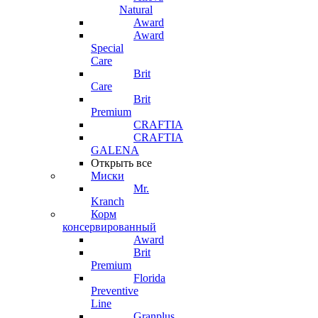
Natural
Award
Award
Special
Care
Brit
Care
Brit
Premium
CRAFTIA
CRAFTIA
GALENA
Открыть все
Миски
Mr.
Kranch
Корм
консервированный
Award
Brit
Premium
Florida
Preventive
Line
Granplus