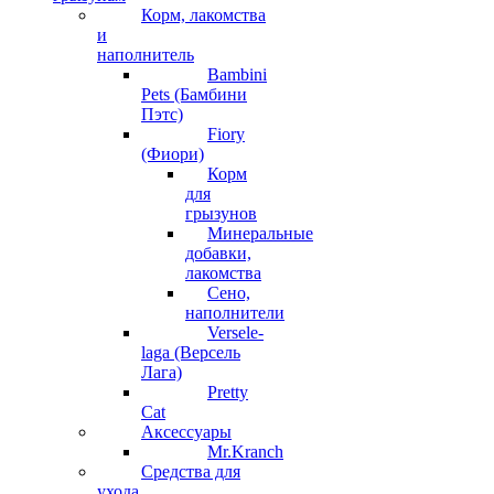
Корм, лакомства
и
наполнитель
Bambini
Pets (Бамбини
Пэтс)
Fiory
(Фиори)
Корм
для
грызунов
Минеральные
добавки,
лакомства
Сено,
наполнители
Versele-
laga (Версель
Лага)
Pretty
Cat
Аксессуары
Mr.Kranch
Средства для
ухода