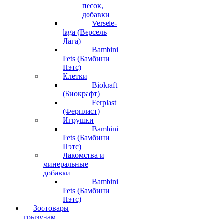
песок,
добавки
Versele-
laga (Версель
Лага)
Bambini
Pets (Бамбини
Пэтс)
Клетки
Biokraft
(Биокрафт)
Ferplast
(Ферпласт)
Игрушки
Bambini
Pets (Бамбини
Пэтс)
Лакомства и
минеральные
добавки
Bambini
Pets (Бамбини
Пэтс)
Зоотовары
грызунам