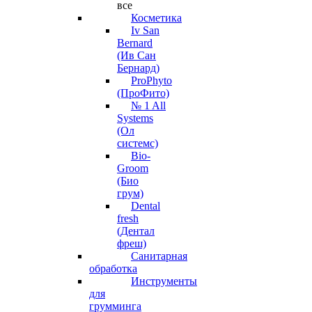
все
Косметика
Iv San
Bernard
(Ив Сан
Бернард)
ProPhyto
(ПроФито)
№ 1 All
Systems
(Ол
системс)
Bio-
Groom
(Био
грум)
Dental
fresh
(Дентал
фреш)
Санитарная
обработка
Инструменты
для
грумминга