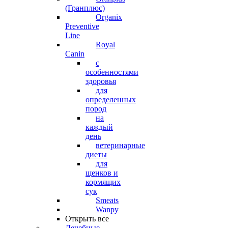
(Гранплюс)
Organix
Preventive
Line
Royal
Canin
с
особенностями
здоровья
для
определенных
пород
на
каждый
день
ветеринарные
диеты
для
щенков и
кормящих
сук
Smeats
Wanpy
Открыть все
Лечебные