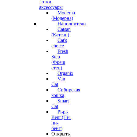
лотки,
аксессуары
Moderna
(Модерна)
Наполнители
Catsan
(Катсан)
Cat's
choice
Fresh
Step
(Фреш
степ)
Organix
Van
Cat
Сибирская
кошка
Smart
Cat
Pi-pi-
Bent (Пи-
пи-
бент)
Открыть