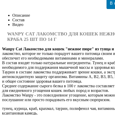
Описание
Состав
Видео
WANPY
CAT ЛАКОМСТВО ДЛЯ КОШЕК НЕЖНО
КРАБА 25 ШТ ПО 14 Г
Wanpy Cat Лакомство для кошек "нежное пюре" из тунца и
лакомство, которое не только порадует вашего питомца своим 
обеспечит его необходимыми витаминами и минералами.
В состав входят только натуральные ингредиенты. Тунец и краб
необходимого для поддержания мышечной массы и здоровья ко
Таурин в составе лакомства поддерживает зрение кошки, а экст
антиоксидантную защиту организма. Витамины A, B2, B3, B5,
и общее состояние здоровья вашего питомца.
Среднее содержание сырого белка в 100 г лакомства составляет
для ежедневного угощения кошек любых пород и возрастов.
Лакомство Wanpy - это повседневное угощение, которым можно
послушание или просто порадовать его вкусным сюрпризом.
тунец, курица, краб, крахмал, таурин, полифенол чая, витамины 
ксантановая камедь.