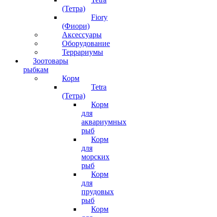
(Тетра)
Fiory
(Фиори)
Аксессуары
Оборудование
Террариумы
Зоотовары
рыбкам
Корм
Tetra
(Тетра)
Корм
для
аквариумных
рыб
Корм
для
морских
рыб
Корм
для
прудовых
рыб
Корм