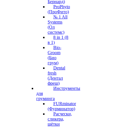
Бернард)
ProPhyto
(ПроФито)
№ 1 All
Systems
(Ол
системс)
8 in 1 (8
в 1)
Bio-
Groom
(Био
грум)
Dental
fresh
(Дентал
фреш)
Инструменты
для
груминга
FURminator
(Фурминатор)
Расчески,
сликера,
щётки