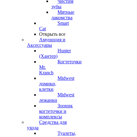
Чистим
зубы
Мятные
лакомства
Smart
Cat
Открыть все
Амуниция и
Аксессуары
Hunter
(Хантер)
Когтеточки
Mr.
Kranch
Midwest
домики,
клетки
Midwest
лежанки
Зооник
когтеточки и
комплексы
Средства для
ухода
Туалеты,