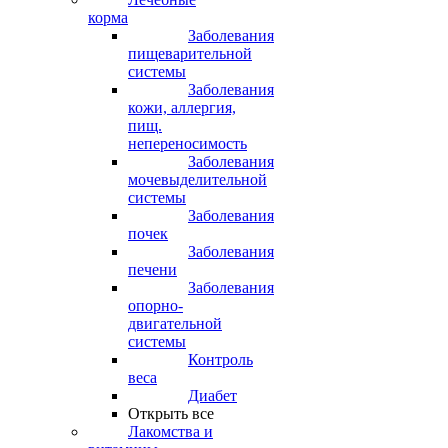
корма
Заболевания
пищеварительной
системы
Заболевания
кожи, аллергия,
пищ.
непереносимость
Заболевания
мочевыделительной
системы
Заболевания
почек
Заболевания
печени
Заболевания
опорно-
двигательной
системы
Контроль
веса
Диабет
Открыть все
Лакомства и