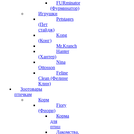
FURminator
(Фурминатор)
Игрушки
Petstages
(Пет
стайдж)
Kong
(Конг)
Mr.Kranch
Hanter
(Хантер)
Nina
Ottosson
Feline
Clean (Фелине
Клин)
Зоотовары
птичкам
Корм
Fiory
(Фиори)
Корма
для
птиц
Лакомства,