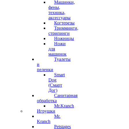
Машинки,
фены,
техника,
аксессуары
Когтерезы
Тримминги,
стрипинги
Ножницы
Ножи
для
машинок
Туалеты
и
пеленки
Smart
Dog
(Смарт
Дог)
Санитарная
обработка
Mr.Kranch
Игрушки
Mr.
Kranch
Petstages