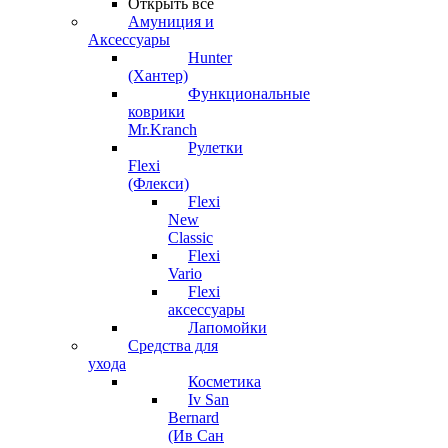
Открыть все
Амуниция и
Аксессуары
Hunter
(Хантер)
Функциональные
коврики
Mr.Kranch
Рулетки
Flexi
(Флекси)
Flexi
New
Classic
Flexi
Vario
Flexi
аксессуары
Лапомойки
Средства для
ухода
Косметика
Iv San
Bernard
(Ив Сан