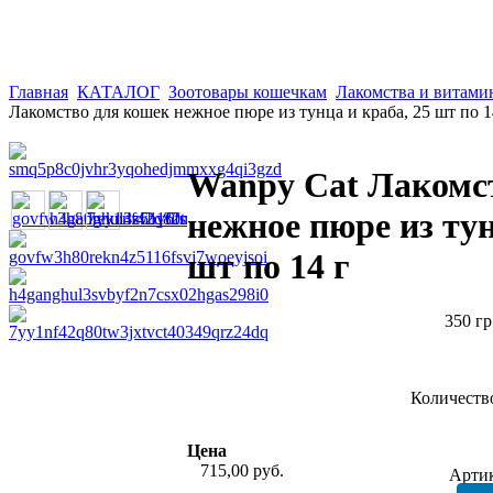
Главная
КАТАЛОГ
Зоотовары кошечкам
Лакомства и витам
Лакомство для кошек нежное пюре из тунца и краба, 25 шт по 1
Wanpy Cat Лакомс
нежное пюре из тун
шт по 14 г
350 гр
Количеств
Цена
715,00 руб.
Арти