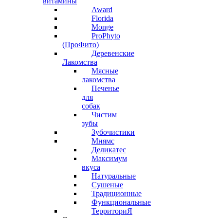
витамины
Award
Florida
Monge
ProPhyto
(ПроФито)
Деревенские
Лакомства
Мясные
лакомства
Печенье
для
собак
Чистим
зубы
Зубочистики
Мнямс
Деликатес
Максимум
вкуса
Натуральные
Сушеные
Традиционные
Функциональные
ТерриториЯ