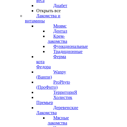
веса
Диабет
Открыть все
Лакомства и
витамины
Мнямс
Дентал
Крем-
лакомства
Функциональные
Традиционные
Ферма
кота
Федора
Wanpy
(Ванпи)
ProPhyto
(ПроФито)
ТерриториЯ
Холистик
Премьер
Деревенские
Лакомства
Мясные
лакомства