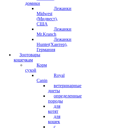
домики
Лежанки
Midwest
(Мидвест),
США
Лежанки
Mr.Kranch
Лежанки
Hunter(Хантер),
Германия
Зоотовары
кошечкам
Корм
сухой
Royal
Canin
ветеринарные
диеты
определенные
породы
для
котят
для
кошек
с