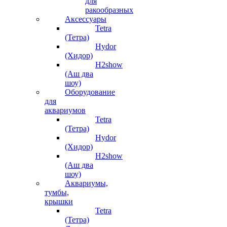
для
ракообразных
Аксессуары
Tetra
(Тетра)
Hydor
(Хидор)
H2show
(Аш два
шоу)
Оборудование
для
аквариумов
Tetra
(Тетра)
Hydor
(Хидор)
H2show
(Аш два
шоу)
Аквариумы,
тумбы,
крышки
Tetra
(Тетра)