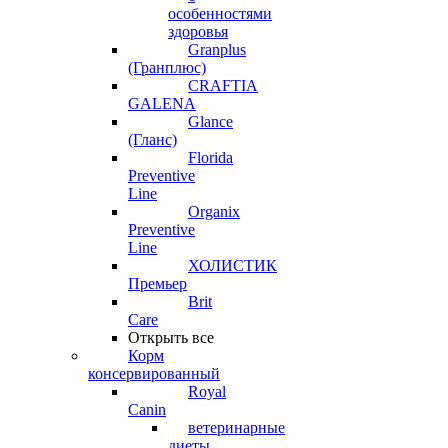
особенностями
здоровья
Granplus
(Гранплюс)
CRAFTIA
GALENA
Glance
(Гланс)
Florida
Preventive
Line
Organix
Preventive
Line
ХОЛИСТИК
Премьер
Brit
Care
Открыть все
Корм
консервированный
Royal
Canin
ветеринарные
диеты