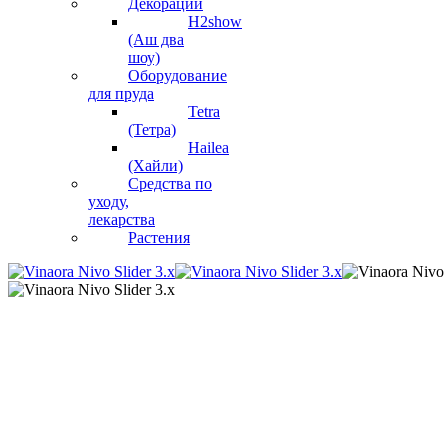
Декорации
H2show
(Аш два
шоу)
Оборудование
для пруда
Tetra
(Тетра)
Hailea
(Хайли)
Средства по
уходу,
лекарства
Растения