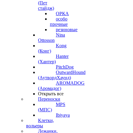
(Пет
стайдж)
ОРКА
особо
прочные
резиновые
Nina
Ottosson
Kong
(Конг)
Hanter
(Хантер)
PitchDog
OutwardHound
(АутвордХаунд)
AROMADOG
(Аромадог)
Открыть все
Переноски
MPS
(МПС)
Ibiyaya
Клетки,
вольеры
Лежанки,