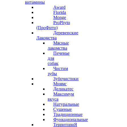
витамины
Award
Florida
Monge
ProPhyto
(ПроФито)
Деревенские
Лакомства
Мясные
лакомства
Печенье
для
собак
Чистим
зубы
Зубочистики
Мнямс
Деликатес
Максимум
вкуса
Натуральные
Сушеные
Традиционные
Функциональные
ТерриториЯ