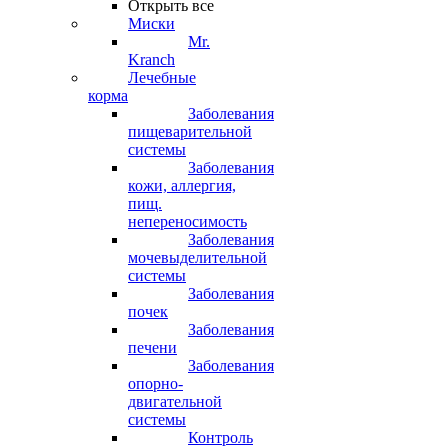
Открыть все
Миски
Mr.
Kranch
Лечебные
корма
Заболевания
пищеварительной
системы
Заболевания
кожи, аллергия,
пищ.
непереносимость
Заболевания
мочевыделительной
системы
Заболевания
почек
Заболевания
печени
Заболевания
опорно-
двигательной
системы
Контроль