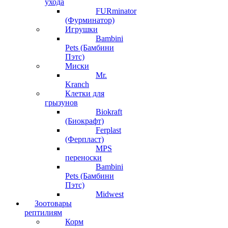
ухода
FURminator
(Фурминатор)
Игрушки
Bambini
Pets (Бамбини
Пэтс)
Миски
Mr.
Kranch
Клетки для
грызунов
Biokraft
(Биокрафт)
Ferplast
(Ферпласт)
MPS
переноски
Bambini
Pets (Бамбини
Пэтс)
Midwest
Зоотовары
рептилиям
Корм