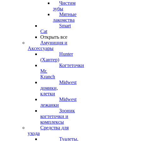
Чистим
зубы
Мятные
лакомства
Smart
Cat
Открыть все
Амуниция и
Аксессуары
Hunter
(Хантер)
Когтеточки
Mr.
Kranch
Midwest
домики,
клетки
Midwest
лежанки
Зооник
когтеточки и
комплексы
Средства для
ухода
Туалеты,