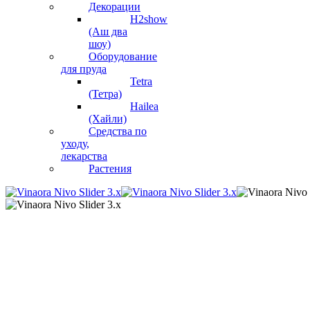
Декорации
H2show
(Аш два
шоу)
Оборудование
для пруда
Tetra
(Тетра)
Hailea
(Хайли)
Средства по
уходу,
лекарства
Растения