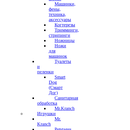
Машинки,
фены,
техника,
аксессуары
Когтерезы
Тримминги,
стрипинги
Ножницы
Ножи
для
машинок
Туалеты
и
пеленки
Smart
Dog
(Смарт
Дог)
Санитарная
обработка
Mr.Kranch
Игрушки
Mr.
Kranch
Petstages