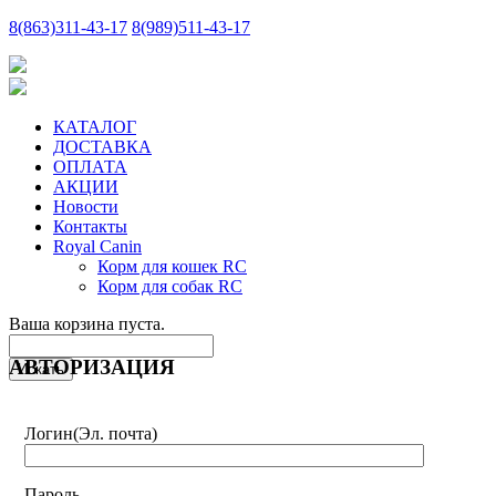
8
(863)
311-43-17
8
(989)
511-43-17
КАТАЛОГ
ДОСТАВКА
ОПЛАТА
АКЦИИ
Новости
Контакты
Royal Canin
Корм для кошек RC
Корм для собак RC
Ваша корзина пуста.
АВТОРИЗАЦИЯ
Логин
(Эл. почта)
Пароль