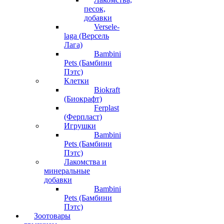
песок,
добавки
Versele-
laga (Версель
Лага)
Bambini
Pets (Бамбини
Пэтс)
Клетки
Biokraft
(Биокрафт)
Ferplast
(Ферпласт)
Игрушки
Bambini
Pets (Бамбини
Пэтс)
Лакомства и
минеральные
добавки
Bambini
Pets (Бамбини
Пэтс)
Зоотовары