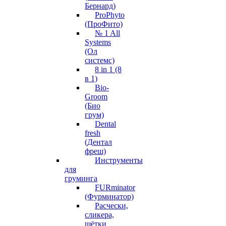
Бернард)
ProPhyto
(ПроФито)
№ 1 All
Systems
(Ол
системс)
8 in 1 (8
в 1)
Bio-
Groom
(Био
грум)
Dental
fresh
(Дентал
фреш)
Инструменты
для
груминга
FURminator
(Фурминатор)
Расчески,
сликера,
щётки