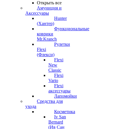
Открыть все
Амуниция и
Аксессуары
Hunter
(Хантер)
Функциональные
коврики
Mr.Kranch
Рулетки
Flexi
(Флекси)
Flexi
New
Classic
Flexi
Vario
Flexi
аксессуары
Лапомойки
Средства для
ухода
Косметика
Iv San
Bernard
(Ив Сан