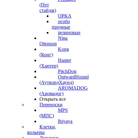
(Пет
стайдж)
ОРКА
особо
прочные
резиновые
Nina
Ottosson
Kong
(Конг)
Hanter
(Хантер)
PitchDog
OutwardHound
(АутвордХаунд)
AROMADOG
(Аромадог)
Открыть все
Переноски
MPS
(МПС)
Ibiyaya
Клетки,
вольеры
Лежанки,