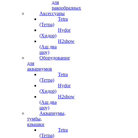
для
ракообразных
Аксессуары
Tetra
(Тетра)
Hydor
(Хидор)
H2show
(Аш два
шоу)
Оборудование
для
аквариумов
Tetra
(Тетра)
Hydor
(Хидор)
H2show
(Аш два
шоу)
Аквариумы,
тумбы,
крышки
Tetra
(Тетра)