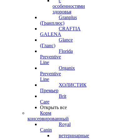
с
особенностями
здоровья
Granplus
(Гранплюс)
CRAFTIA
GALENA
Glance
(Гланс)
Florida
Preventive
Line
Organix
Preventive
Line
ХОЛИСТИК
Премьер
Brit
Care
Открыть все
Корм
консервированный
Royal
Canin
ветеринарные