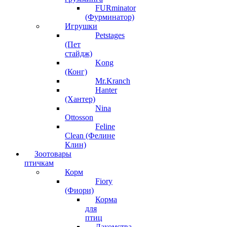
FURminator
(Фурминатор)
Игрушки
Petstages
(Пет
стайдж)
Kong
(Конг)
Mr.Kranch
Hanter
(Хантер)
Nina
Ottosson
Feline
Clean (Фелине
Клин)
Зоотовары
птичкам
Корм
Fiory
(Фиори)
Корма
для
птиц
Лакомства,