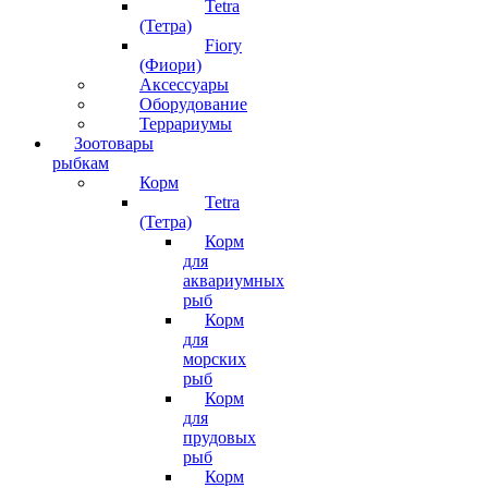
Tetra
(Тетра)
Fiory
(Фиори)
Аксессуары
Оборудование
Террариумы
Зоотовары
рыбкам
Корм
Tetra
(Тетра)
Корм
для
аквариумных
рыб
Корм
для
морских
рыб
Корм
для
прудовых
рыб
Корм