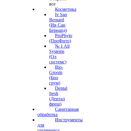
все
Косметика
Iv San
Bernard
(Ив Сан
Бернард)
ProPhyto
(ПроФито)
№ 1 All
Systems
(Ол
системс)
Bio-
Groom
(Био
грум)
Dental
fresh
(Дентал
фреш)
Санитарная
обработка
Инструменты
для
грумминга