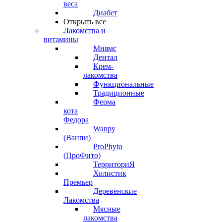
веса
Диабет
Открыть все
Лакомства и
витамины
Мнямс
Дентал
Крем-
лакомства
Функциональные
Традиционные
Ферма
кота
Федора
Wanpy
(Ванпи)
ProPhyto
(ПроФито)
ТерриториЯ
Холистик
Премьер
Деревенские
Лакомства
Мясные
лакомства