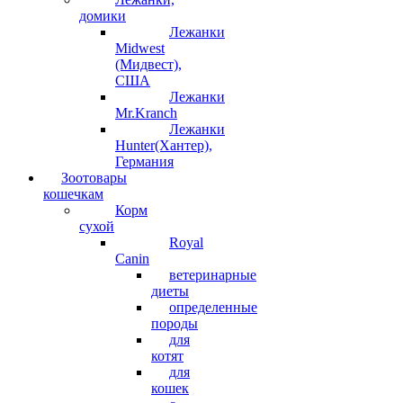
домики
Лежанки
Midwest
(Мидвест),
США
Лежанки
Mr.Kranch
Лежанки
Hunter(Хантер),
Германия
Зоотовары
кошечкам
Корм
сухой
Royal
Canin
ветеринарные
диеты
определенные
породы
для
котят
для
кошек