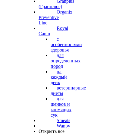
Granplus
(Гранплюс)
Organix
Preventive
Line
Royal
Canin
с
особенностями
здоровья
для
определенных
пород
на
каждый
день
ветеринарные
диеты
для
щенков и
кормящих
сук
Smeats
Wanpy
Открыть все