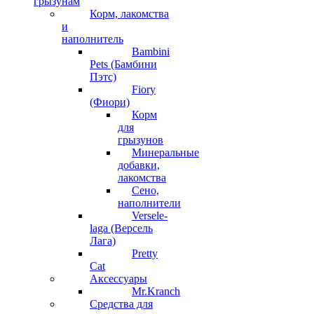
грызунам
Корм, лакомства
и
наполнитель
Bambini
Pets (Бамбини
Пэтс)
Fiory
(Фиори)
Корм
для
грызунов
Минеральные
добавки,
лакомства
Сено,
наполнители
Versele-
laga (Версель
Лага)
Pretty
Cat
Аксессуары
Mr.Kranch
Средства для