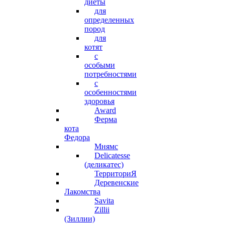
диеты
для
определенных
пород
для
котят
с
особыми
потребностями
с
особенностями
здоровья
Award
Ферма
кота
Федора
Мнямс
Delicatesse
(деликатес)
ТерриториЯ
Деревенские
Лакомства
Savita
Zillii
(Зиллии)