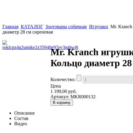
Главная
КАТАЛОГ
Зоотовары собачкам
Игрушки
Mr. Kranch
диаметр 28 см сиреневая
Mr. Kranch игрушк
Кольцо диаметр 28
Количество:
Цена
1 199,00 руб.
Артикул:
MKR000132
Описание
Состав
Видео