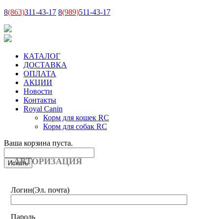
8
(863)
311-43-17
8
(989)
511-43-17
КАТАЛОГ
ДОСТАВКА
ОПЛАТА
АКЦИИ
Новости
Контакты
Royal Canin
Корм для кошек RC
Корм для собак RC
Ваша корзина пуста.
АВТОРИЗАЦИЯ
Логин
(Эл. почта)
Пароль