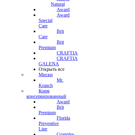
Natural
Award
Award
Special
Care
Brit
Care
Brit
Premium
CRAFTIA
CRAFTIA
GALENA
Открыть все
Миски
Mr.
Kranch
Корм
консервированный
Award
Brit
Premium
Florida
Preventive
Line
Granplus