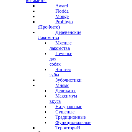
витамины
Award
Florida
Monge
ProPhyto
(ПроФито)
Деревенские
Лакомства
Мясные
лакомства
Печенье
для
собак
Чистим
зубы
Зубочистики
Мнямс
Деликатес
Максимум
вкуса
Натуральные
Сушеные
Традиционные
Функциональные
ТерриториЯ