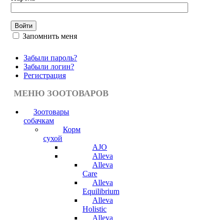
Запомнить меня
Забыли пароль?
Забыли логин?
Регистрация
МЕНЮ ЗООТОВАРОВ
Зоотовары
собачкам
Корм
сухой
AJO
Alleva
Alleva
Care
Alleva
Equilibrium
Alleva
Holistic
Alleva