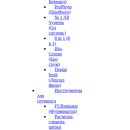
Бернард)
ProPhyto
(ПроФито)
№ 1 All
Systems
(Ол
системс)
8 in 1 (8
в 1)
Bio-
Groom
(Био
грум)
Dental
fresh
(Дентал
фреш)
Инструменты
для
груминга
FURminator
(Фурминатор)
Расчески,
сликера,
щётки