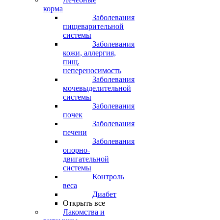
корма
Заболевания
пищеварительной
системы
Заболевания
кожи, аллергия,
пищ.
непереносимость
Заболевания
мочевыделительной
системы
Заболевания
почек
Заболевания
печени
Заболевания
опорно-
двигательной
системы
Контроль
веса
Диабет
Открыть все
Лакомства и