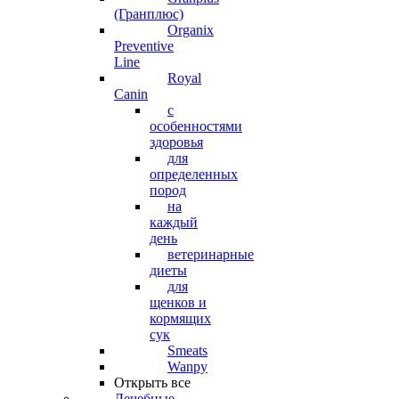
(Гранплюс)
Organix
Preventive
Line
Royal
Canin
с
особенностями
здоровья
для
определенных
пород
на
каждый
день
ветеринарные
диеты
для
щенков и
кормящих
сук
Smeats
Wanpy
Открыть все
Лечебные