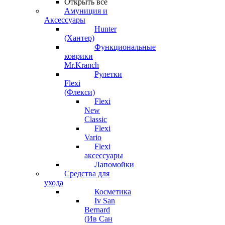
Открыть все
Амуниция и
Аксессуары
Hunter
(Хантер)
Функциональные
коврики
Mr.Kranch
Рулетки
Flexi
(Флекси)
Flexi
New
Classic
Flexi
Vario
Flexi
аксессуары
Лапомойки
Средства для
ухода
Косметика
Iv San
Bernard
(Ив Сан