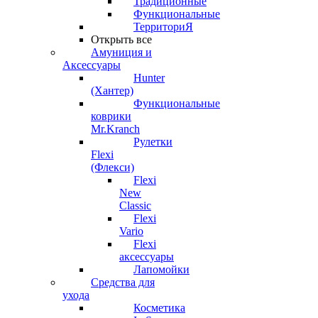
Традиционные
Функциональные
ТерриториЯ
Открыть все
Амуниция и
Аксессуары
Hunter
(Хантер)
Функциональные
коврики
Mr.Kranch
Рулетки
Flexi
(Флекси)
Flexi
New
Classic
Flexi
Vario
Flexi
аксессуары
Лапомойки
Средства для
ухода
Косметика