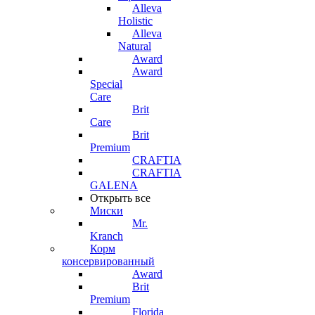
Alleva
Holistic
Alleva
Natural
Award
Award
Special
Care
Brit
Care
Brit
Premium
CRAFTIA
CRAFTIA
GALENA
Открыть все
Миски
Mr.
Kranch
Корм
консервированный
Award
Brit
Premium
Florida