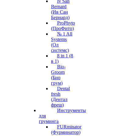
Iv San
Bernard
(Ив Сан
Бернард)
ProPhyto
(ПроФито)
№ 1 All
Systems
(Ол
системс)
8 in 1 (8
в 1)
Bio-
Groom
(Био
грум)
Dental
fresh
(Дентал
фреш)
Инструменты
для
груминга
FURminator
(Фурминатор)