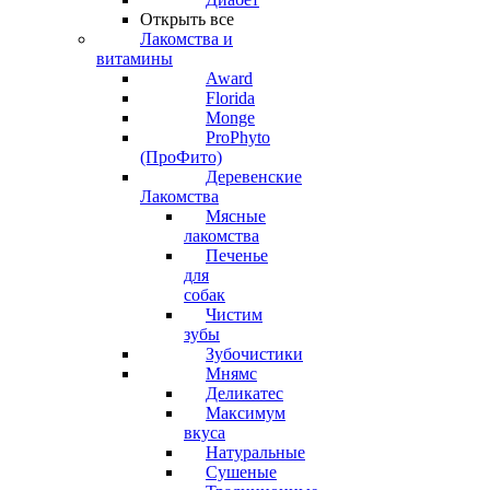
Открыть все
Лакомства и
витамины
Award
Florida
Monge
ProPhyto
(ПроФито)
Деревенские
Лакомства
Мясные
лакомства
Печенье
для
собак
Чистим
зубы
Зубочистики
Мнямс
Деликатес
Максимум
вкуса
Натуральные
Сушеные