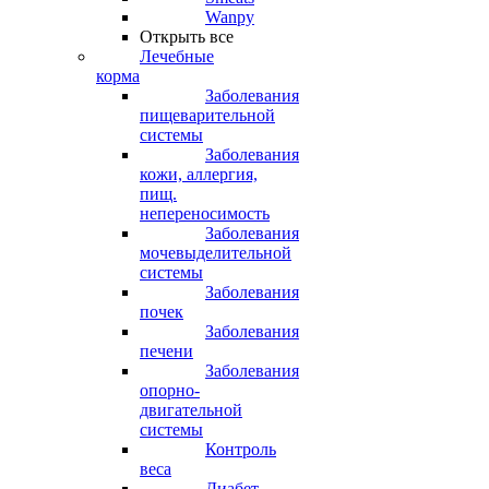
Wanpy
Открыть все
Лечебные
корма
Заболевания
пищеварительной
системы
Заболевания
кожи, аллергия,
пищ.
непереносимость
Заболевания
мочевыделительной
системы
Заболевания
почек
Заболевания
печени
Заболевания
опорно-
двигательной
системы
Контроль
веса
Диабет