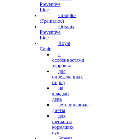
Preventive
Line
Granplus
(Гранплюс)
Organix
Preventive
Line
Royal
Canin
с
особенностями
здоровья
для
определенных
пород
на
каждый
день
ветеринарные
диеты
для
щенков и
кормящих
сук
Smeats