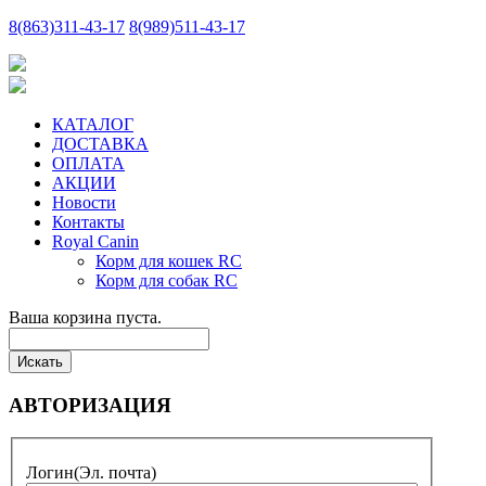
8
(863)
311-43-17
8
(989)
511-43-17
КАТАЛОГ
ДОСТАВКА
ОПЛАТА
АКЦИИ
Новости
Контакты
Royal Canin
Корм для кошек RC
Корм для собак RC
Ваша корзина пуста.
АВТОРИЗАЦИЯ
Логин
(Эл. почта)