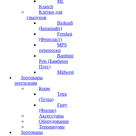
Mr.
Kranch
Клетки для
грызунов
Biokraft
(Биокрафт)
Ferplast
(Ферпласт)
MPS
переноски
Bambini
Pets (Бамбини
Пэтс)
Midwest
Зоотовары
рептилиям
Корм
Tetra
(Тетра)
Fiory
(Фиори)
Аксессуары
Оборудование
Террариумы
Зоотовары