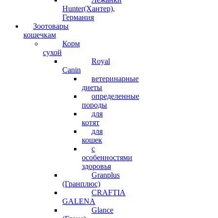
Hunter(Хантер),
Германия
Зоотовары
кошечкам
Корм
сухой
Royal
Canin
ветеринарные
диеты
определенные
породы
для
котят
для
кошек
с
особенностями
здоровья
Granplus
(Гранплюс)
CRAFTIA
GALENA
Glance