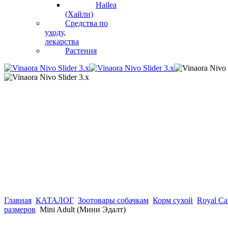
Hailea
(Хайли)
Средства по
уходу,
лекарства
Растения
Главная
КАТАЛОГ
Зоотовары собачкам
Корм сухой
Royal Ca
размеров
Mini Adult (Мини Эдалт)