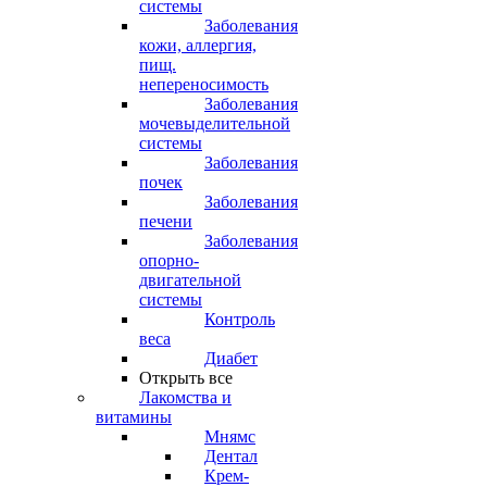
системы
Заболевания
кожи, аллергия,
пищ.
непереносимость
Заболевания
мочевыделительной
системы
Заболевания
почек
Заболевания
печени
Заболевания
опорно-
двигательной
системы
Контроль
веса
Диабет
Открыть все
Лакомства и
витамины
Мнямс
Дентал
Крем-