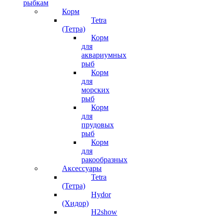
рыбкам
Корм
Tetra
(Тетра)
Корм
для
аквариумных
рыб
Корм
для
морских
рыб
Корм
для
прудовых
рыб
Корм
для
ракообразных
Аксессуары
Tetra
(Тетра)
Hydor
(Хидор)
H2show