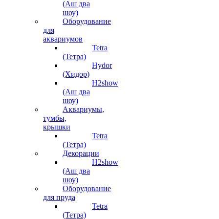
(Аш два
шоу)
Оборудование
для
аквариумов
Tetra
(Тетра)
Hydor
(Хидор)
H2show
(Аш два
шоу)
Аквариумы,
тумбы,
крышки
Tetra
(Тетра)
Декорации
H2show
(Аш два
шоу)
Оборудование
для пруда
Tetra
(Тетра)