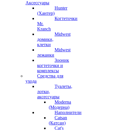
Аксессуары
Hunter
(Хантер)
Когтеточки
Mr.
Kranch
Midwest
домики,
клетки
Midwest
лежанки
Зооник
когтеточки и
комплексы
Средства для
ухода
Туалеты,
лотки,
аксессуары
Moderna
(Модерна)
Наполнители
Catsan
(Катсан)
Cat's