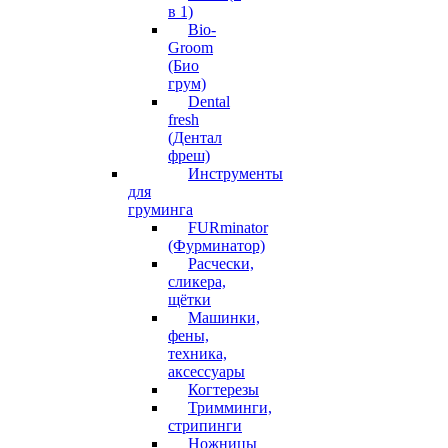
в 1)
Bio-
Groom
(Био
грум)
Dental
fresh
(Дентал
фреш)
Инструменты
для
груминга
FURminator
(Фурминатор)
Расчески,
сликера,
щётки
Машинки,
фены,
техника,
аксессуары
Когтерезы
Тримминги,
стрипинги
Ножницы