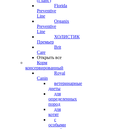
(Гланс)
Florida
Preventive
Line
Organix
Preventive
Line
ХОЛИСТИК
Премьер
Brit
Care
Открыть все
Корм
консервированный
Royal
Canin
ветеринарные
диеты
для
определенных
пород
для
котят
с
особыми