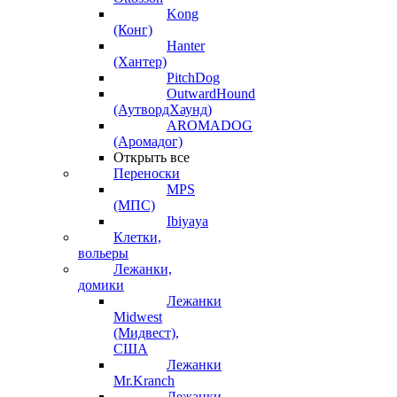
Kong
(Конг)
Hanter
(Хантер)
PitchDog
OutwardHound
(АутвордХаунд)
AROMADOG
(Аромадог)
Открыть все
Переноски
MPS
(МПС)
Ibiyaya
Клетки,
вольеры
Лежанки,
домики
Лежанки
Midwest
(Мидвест),
США
Лежанки
Mr.Kranch
Лежанки