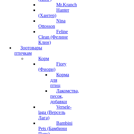
Mr.Kranch
Hanter
(Хантер)
Nina
Ottosson
Feline
Clean (Фелине
Клин)
Зоотовары
птичкам
Корм
Fiory
(Фиори)
Корма
для
птиц
Лакомства,
песок,
добавки
Versele-
laga (Версель
Лага)
Bambini
Pets (Бамбини
Пэтс)