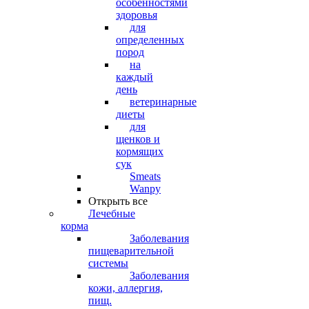
особенностями
здоровья
для
определенных
пород
на
каждый
день
ветеринарные
диеты
для
щенков и
кормящих
сук
Smeats
Wanpy
Открыть все
Лечебные
корма
Заболевания
пищеварительной
системы
Заболевания
кожи, аллергия,
пищ.