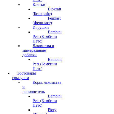
Клетки
Biokraft
(Биокрафт)
Ferplast
(Ферпласт)
Игрушки
Bambini
Pets (Бамбини
Пэтс)
Лакомства и
минеральные
добавки
Bambini
Pets (Бамбини
Пэтс)
Зоотовары
грызунам
Корм, лакомства
и
наполнитель
Bambini
Pets (Бамбини
Пэтс)
Fiory