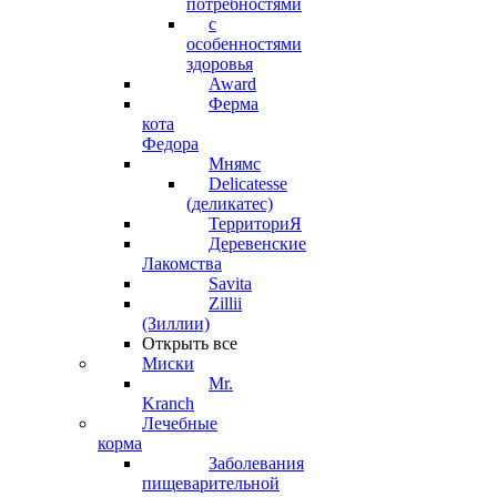
потребностями
с
особенностями
здоровья
Award
Ферма
кота
Федора
Мнямс
Delicatesse
(деликатес)
ТерриториЯ
Деревенские
Лакомства
Savita
Zillii
(Зиллии)
Открыть все
Миски
Mr.
Kranch
Лечебные
корма
Заболевания
пищеварительной