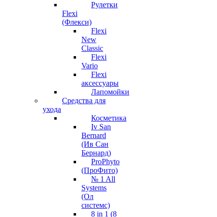
Рулетки
Flexi
(Флекси)
Flexi
New
Classic
Flexi
Vario
Flexi
аксессуары
Лапомойки
Средства для
ухода
Косметика
Iv San
Bernard
(Ив Сан
Бернард)
ProPhyto
(ПроФито)
№ 1 All
Systems
(Ол
системс)
8 in 1 (8