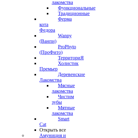
лакомства
Функциональные
Традиционные
Ферма
кота
Федора
Wanpy
(Ванпи)
ProPhyto
(ПроФито)
ТерриториЯ
Холистик
Премьер
Деревенские
Лакомства
Мясные
лакомства
Чистим
зубы
Мятные
лакомства
Smart
Cat
Открыть все
Амуниция и