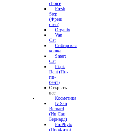
choice
Fresh
Step
(Фреш
степ)
Organix
Van
Cat
Сибирская
кошка
Smart
Cat
Pi-pi-
Bent (Пи-
пи-
бент)
Открыть
все
Косметика
Iv San
Bernard
(Ив Сан
Бернард)
ProPhyto
(ПроФито)