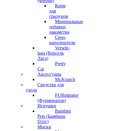
(Фиори)
Корм
для
грызунов
Минеральные
добавки,
лакомства
Сено,
наполнители
Versele-
laga (Версель
Лага)
Pretty
Cat
Аксессуары
Mr.Kranch
Средства для
ухода
FURminator
(Фурминатор)
Игрушки
Bambini
Pets (Бамбини
Пэтс)
Миски