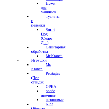
Ножи
для
машинок
Туалеты
и
пеленки
Smart
Dog
(Смарт
Дог)
Санитарная
обработка
Mr.Kranch
Игрушки
Mr.
Kranch
Petstages
(Пет
стайдж)
ОРКА
особо
прочные
резиновые
Nina
Ottosson