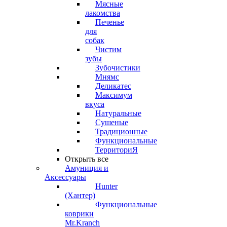
Мясные
лакомства
Печенье
для
собак
Чистим
зубы
Зубочистики
Мнямс
Деликатес
Максимум
вкуса
Натуральные
Сушеные
Традиционные
Функциональные
ТерриториЯ
Открыть все
Амуниция и
Аксессуары
Hunter
(Хантер)
Функциональные
коврики
Mr.Kranch