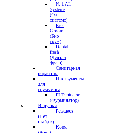
№ 1 All
Systems
(Ол
системс)
Bio-
Groom
(Био
грум)
Dental
fresh
(Дентал
фреш)
Санитарная
обработка
Инструменты
для
грумминга
FURminator
(Фурминатор)
Игрушки
Petstages
(Пет
стайдж)
Kong
(Конг)