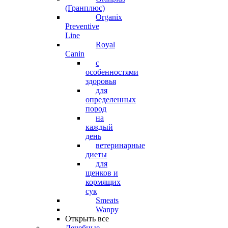
(Гранплюс)
Organix
Preventive
Line
Royal
Canin
с
особенностями
здоровья
для
определенных
пород
на
каждый
день
ветеринарные
диеты
для
щенков и
кормящих
сук
Smeats
Wanpy
Открыть все
Лечебные