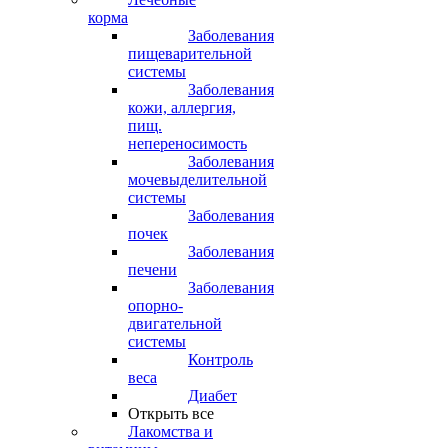
корма
Заболевания
пищеварительной
системы
Заболевания
кожи, аллергия,
пищ.
непереносимость
Заболевания
мочевыделительной
системы
Заболевания
почек
Заболевания
печени
Заболевания
опорно-
двигательной
системы
Контроль
веса
Диабет
Открыть все
Лакомства и