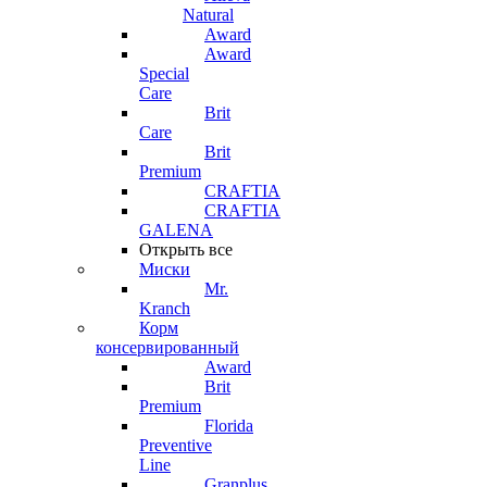
Natural
Award
Award
Special
Care
Brit
Care
Brit
Premium
CRAFTIA
CRAFTIA
GALENA
Открыть все
Миски
Mr.
Kranch
Корм
консервированный
Award
Brit
Premium
Florida
Preventive
Line
Granplus