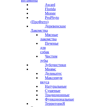
витамины
Award
Florida
Monge
ProPhyto
(ПроФито)
Деревенские
Лакомства
Мясные
лакомства
Печенье
для
собак
Чистим
зубы
Зубочистики
Мнямс
Деликатес
Максимум
вкуса
Натуральные
Сушеные
Традиционные
Функциональные
ТерриториЯ