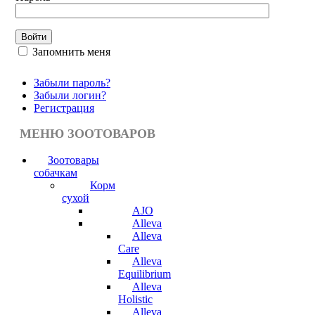
Запомнить меня
Забыли пароль?
Забыли логин?
Регистрация
МЕНЮ ЗООТОВАРОВ
Зоотовары
собачкам
Корм
сухой
AJO
Alleva
Alleva
Care
Alleva
Equilibrium
Alleva
Holistic
Alleva