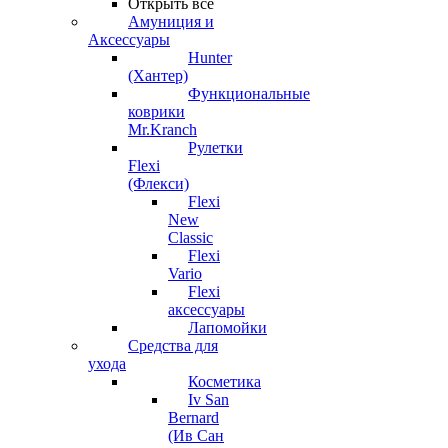
Открыть все
Амуниция и
Аксессуары
Hunter
(Хантер)
Функциональные
коврики
Mr.Kranch
Рулетки
Flexi
(Флекси)
Flexi
New
Classic
Flexi
Vario
Flexi
аксессуары
Лапомойки
Средства для
ухода
Косметика
Iv San
Bernard
(Ив Сан