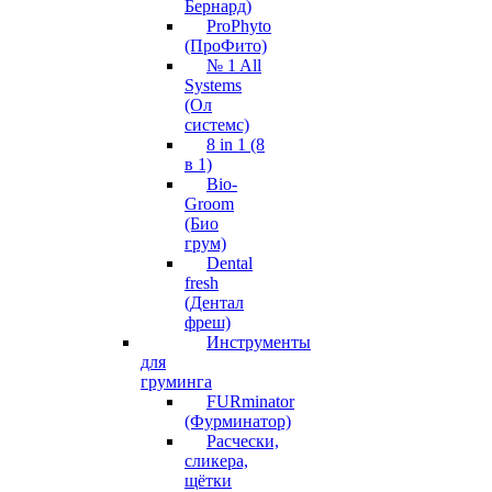
Бернард)
ProPhyto
(ПроФито)
№ 1 All
Systems
(Ол
системс)
8 in 1 (8
в 1)
Bio-
Groom
(Био
грум)
Dental
fresh
(Дентал
фреш)
Инструменты
для
груминга
FURminator
(Фурминатор)
Расчески,
сликера,
щётки