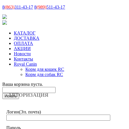
8
(863)
311-43-17
8
(989)
511-43-17
КАТАЛОГ
ДОСТАВКА
ОПЛАТА
АКЦИИ
Новости
Контакты
Royal Canin
Корм для кошек RC
Корм для собак RC
Ваша корзина пуста.
АВТОРИЗАЦИЯ
Логин
(Эл. почта)
Пароль