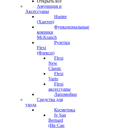
Открыть все
Амуниция и
Аксессуары
Hunter
(Хантер)
Функциональные
коврики
Mr.Kranch
Рулетки
Flexi
(Флекси)
Flexi
New
Classic
Flexi
Vario
Flexi
аксессуары
Лапомойки
Средства для
ухода
Косметика
Iv San
Bernard
(Ив Сан