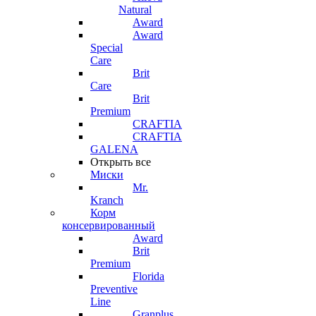
Natural
Award
Award
Special
Care
Brit
Care
Brit
Premium
CRAFTIA
CRAFTIA
GALENA
Открыть все
Миски
Mr.
Kranch
Корм
консервированный
Award
Brit
Premium
Florida
Preventive
Line
Granplus