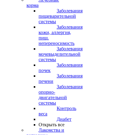
корма
Заболевания
пищеварительной
системы
Заболевания
кожи, аллергия,
пищ.
непереносимость
Заболевания
мочевыделительной
системы
Заболевания
почек
Заболевания
печени
Заболевания
опорно-
двигательной
системы
Контроль
веса
Диабет
Открыть все
Лакомства и