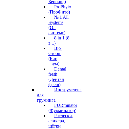
Бернард)
ProPhyto
(ПроФито)
№ 1 All
Systems
(Ол
системс)
8 in 1 (8
в 1)
Bio-
Groom
(Био
грум)
Dental
fresh
(Дентал
фреш)
Инструменты
для
груминга
FURminator
(Фурминатор)
Расчески,
сликера,
щётки