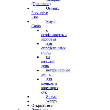
(Гранплюс)
Organix
Preventive
Line
Royal
Canin
с
особенностями
здоровья
для
определенных
пород
на
каждый
день
ветеринарные
диеты
для
щенков и
кормящих
сук
Smeats
Wanpy
Открыть все
Лечебные