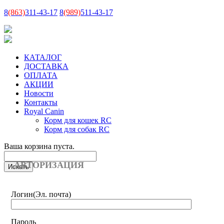
8
(863)
311-43-17
8
(989)
511-43-17
КАТАЛОГ
ДОСТАВКА
ОПЛАТА
АКЦИИ
Новости
Контакты
Royal Canin
Корм для кошек RC
Корм для собак RC
Ваша корзина пуста.
АВТОРИЗАЦИЯ
Логин
(Эл. почта)
Пароль