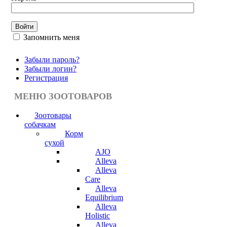
Запомнить меня
Забыли пароль?
Забыли логин?
Регистрация
МЕНЮ ЗООТОВАРОВ
Зоотовары
собачкам
Корм
сухой
AJO
Alleva
Alleva
Care
Alleva
Equilibrium
Alleva
Holistic
Alleva