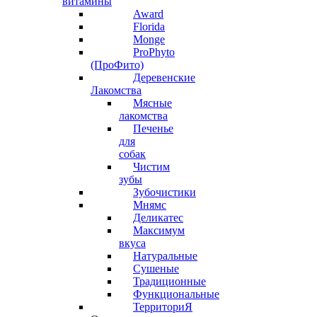
витамины
Award
Florida
Monge
ProPhyto
(ПроФито)
Деревенские
Лакомства
Мясные
лакомства
Печенье
для
собак
Чистим
зубы
Зубочистики
Мнямс
Деликатес
Максимум
вкуса
Натуральные
Сушеные
Традиционные
Функциональные
ТерриториЯ