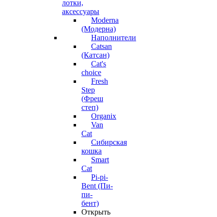
лотки,
аксессуары
Moderna
(Модерна)
Наполнители
Catsan
(Катсан)
Cat's
choice
Fresh
Step
(Фреш
степ)
Organix
Van
Cat
Сибирская
кошка
Smart
Cat
Pi-pi-
Bent (Пи-
пи-
бент)
Открыть