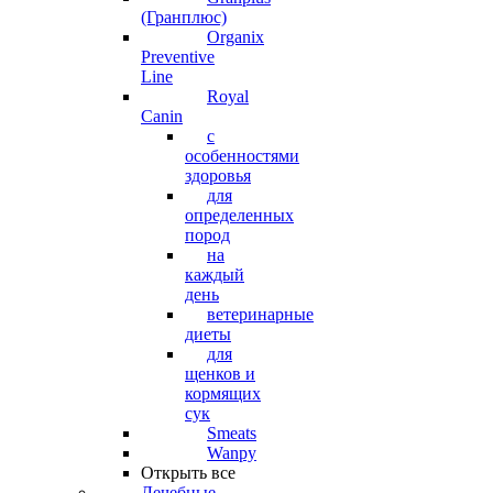
(Гранплюс)
Organix
Preventive
Line
Royal
Canin
с
особенностями
здоровья
для
определенных
пород
на
каждый
день
ветеринарные
диеты
для
щенков и
кормящих
сук
Smeats
Wanpy
Открыть все
Лечебные