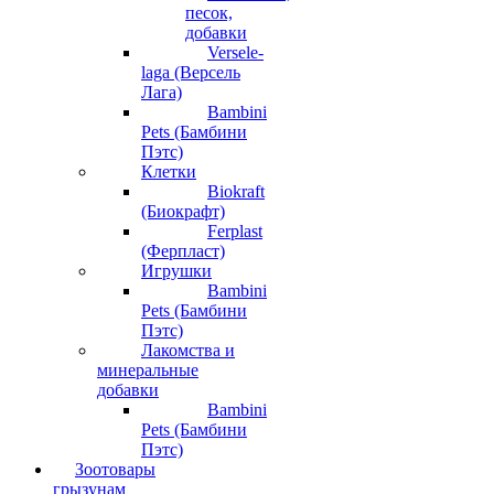
песок,
добавки
Versele-
laga (Версель
Лага)
Bambini
Pets (Бамбини
Пэтс)
Клетки
Biokraft
(Биокрафт)
Ferplast
(Ферпласт)
Игрушки
Bambini
Pets (Бамбини
Пэтс)
Лакомства и
минеральные
добавки
Bambini
Pets (Бамбини
Пэтс)
Зоотовары
грызунам