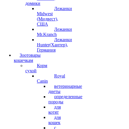
домики
Лежанки
Midwest
(Мидвест),
США
Лежанки
Mr.Kranch
Лежанки
Hunter(Хантер),
Германия
Зоотовары
кошечкам
Корм
сухой
Royal
Canin
ветеринарные
диеты
определенные
породы
для
котят
для
кошек
с