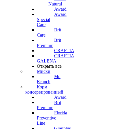
Natural
Award
Award
Special
Care
Brit
Care
Brit
Premium
CRAFTIA
CRAFTIA
GALENA
Открыть все
Миски
Mr.
Kranch
Корм
консервированный
Award
Brit
Premium
Florida
Preventive
Line
Granplus