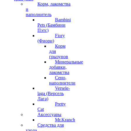
Корм, лакомства
и
наполнитель
Bambini
Pets (Бамбини
Пэтс)
Fiory
(Фиори)
Корм
для
грызунов
Минеральные
добавки,
лакомства
Сено,
наполнители
Versele-
laga (Версель
Лага)
Pretty
Cat
Аксессуары
Mr.Kranch
Средства для
ухода