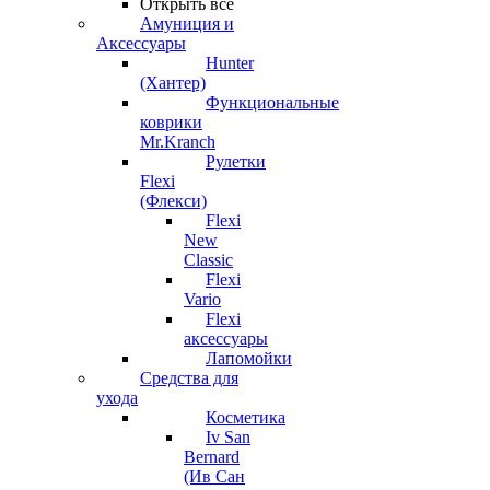
Открыть все
Амуниция и
Аксессуары
Hunter
(Хантер)
Функциональные
коврики
Mr.Kranch
Рулетки
Flexi
(Флекси)
Flexi
New
Classic
Flexi
Vario
Flexi
аксессуары
Лапомойки
Средства для
ухода
Косметика
Iv San
Bernard
(Ив Сан