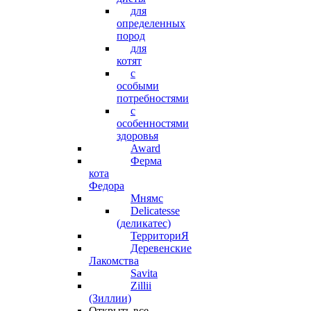
для
определенных
пород
для
котят
с
особыми
потребностями
с
особенностями
здоровья
Award
Ферма
кота
Федора
Мнямс
Delicatesse
(деликатес)
ТерриториЯ
Деревенские
Лакомства
Savita
Zillii
(Зиллии)
Открыть все