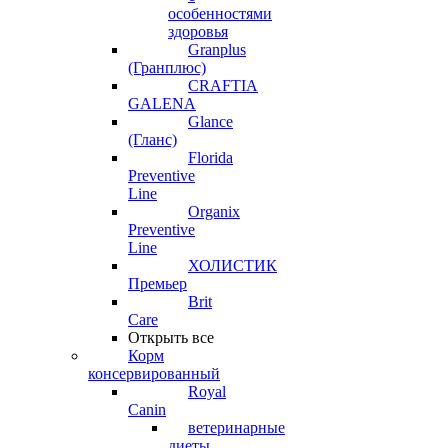
особенностями
здоровья
Granplus
(Гранплюс)
CRAFTIA
GALENA
Glance
(Гланс)
Florida
Preventive
Line
Organix
Preventive
Line
ХОЛИСТИК
Премьер
Brit
Care
Открыть все
Корм
консервированный
Royal
Canin
ветеринарные
диеты