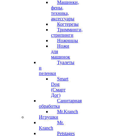
Машинки,
фены,
техника,
аксессуары
Когтерезы
Тримминги,
стрипинги
Ножницы
Ножи
для
машинок
Туалеты
и
пеленки
Smart
Dog
(Смарт
Дог)
Санитарная
обработка
Mr.Kranch
Игрушки
Mr.
Kranch
Petstages