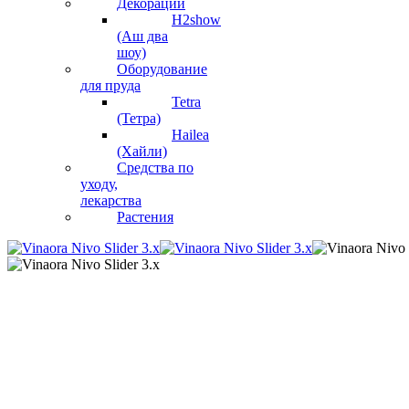
Декорации
H2show
(Аш два
шоу)
Оборудование
для пруда
Tetra
(Тетра)
Hailea
(Хайли)
Средства по
уходу,
лекарства
Растения