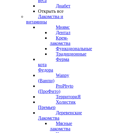
веса
Диабет
Открыть все
Лакомства и
витамины
Мнямс
Дентал
Крем-
лакомства
Функциональные
Традиционные
Ферма
кота
Федора
Wanpy
(Ванпи)
ProPhyto
(ПроФито)
ТерриториЯ
Холистик
Премьер
Деревенские
Лакомства
Мясные
лакомства