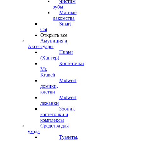
Чистим
зубы
Мятные
лакомства
Smart
Cat
Открыть все
Амуниция и
Аксессуары
Hunter
(Хантер)
Когтеточки
Mr.
Kranch
Midwest
домики,
клетки
Midwest
лежанки
Зооник
когтеточки и
комплексы
Средства для
ухода
Туалеты,