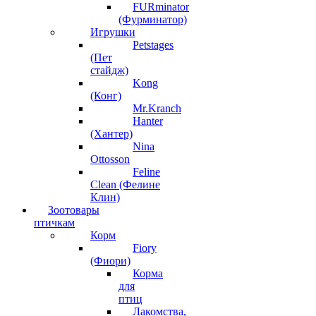
FURminator
(Фурминатор)
Игрушки
Petstages
(Пет
стайдж)
Kong
(Конг)
Mr.Kranch
Hanter
(Хантер)
Nina
Ottosson
Feline
Clean (Фелине
Клин)
Зоотовары
птичкам
Корм
Fiory
(Фиори)
Корма
для
птиц
Лакомства,