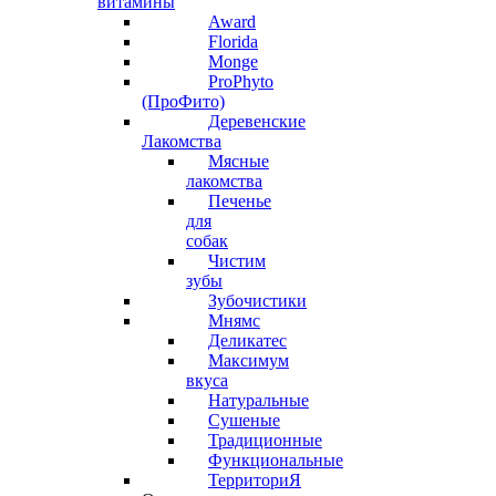
витамины
Award
Florida
Monge
ProPhyto
(ПроФито)
Деревенские
Лакомства
Мясные
лакомства
Печенье
для
собак
Чистим
зубы
Зубочистики
Мнямс
Деликатес
Максимум
вкуса
Натуральные
Сушеные
Традиционные
Функциональные
ТерриториЯ