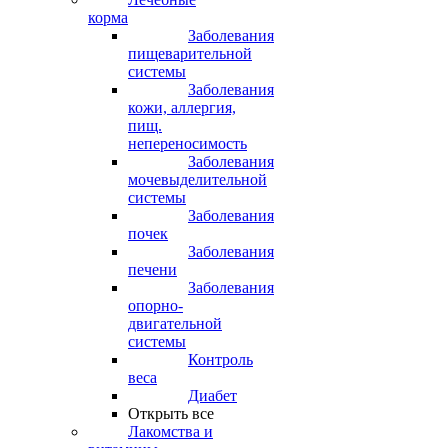
корма
Заболевания
пищеварительной
системы
Заболевания
кожи, аллергия,
пищ.
непереносимость
Заболевания
мочевыделительной
системы
Заболевания
почек
Заболевания
печени
Заболевания
опорно-
двигательной
системы
Контроль
веса
Диабет
Открыть все
Лакомства и