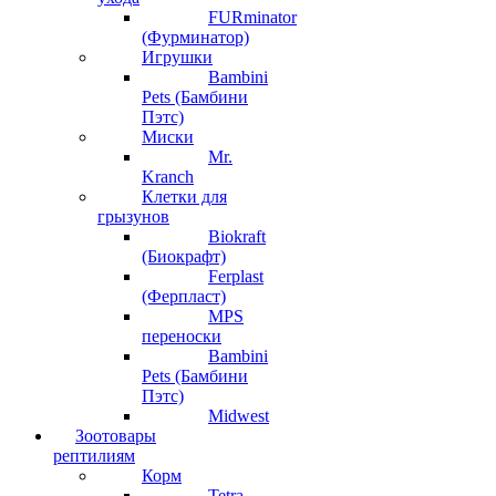
FURminator
(Фурминатор)
Игрушки
Bambini
Pets (Бамбини
Пэтс)
Миски
Mr.
Kranch
Клетки для
грызунов
Biokraft
(Биокрафт)
Ferplast
(Ферпласт)
MPS
переноски
Bambini
Pets (Бамбини
Пэтс)
Midwest
Зоотовары
рептилиям
Корм
Tetra