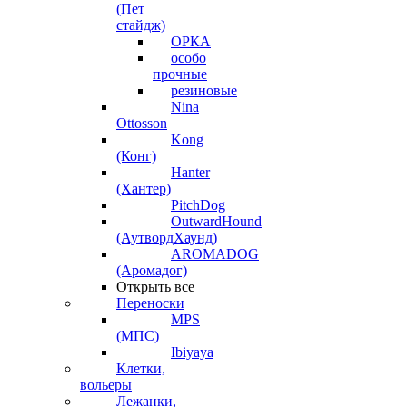
(Пет
стайдж)
ОРКА
особо
прочные
резиновые
Nina
Ottosson
Kong
(Конг)
Hanter
(Хантер)
PitchDog
OutwardHound
(АутвордХаунд)
AROMADOG
(Аромадог)
Открыть все
Переноски
MPS
(МПС)
Ibiyaya
Клетки,
вольеры
Лежанки,