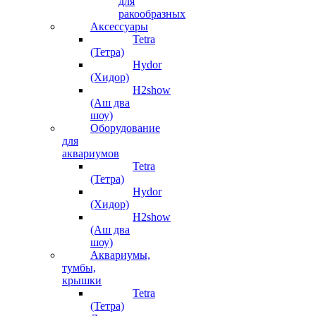
для
ракообразных
Аксессуары
Tetra
(Тетра)
Hydor
(Хидор)
H2show
(Аш два
шоу)
Оборудование
для
аквариумов
Tetra
(Тетра)
Hydor
(Хидор)
H2show
(Аш два
шоу)
Аквариумы,
тумбы,
крышки
Tetra
(Тетра)