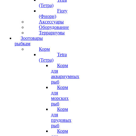
(Тетра)
Fiory
(Фиори)
Аксессуары
Оборудование
Террариумы
Зоотовары
рыбкам
Корм
Tetra
(Тетра)
Корм
для
аквариумных
рыб
Корм
для
морских
рыб
Корм
для
прудовых
рыб
Корм