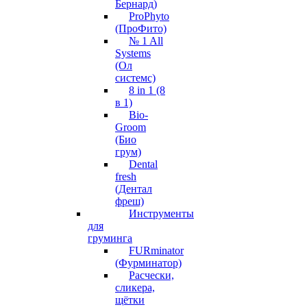
Бернард)
ProPhyto
(ПроФито)
№ 1 All
Systems
(Ол
системс)
8 in 1 (8
в 1)
Bio-
Groom
(Био
грум)
Dental
fresh
(Дентал
фреш)
Инструменты
для
груминга
FURminator
(Фурминатор)
Расчески,
сликера,
щётки