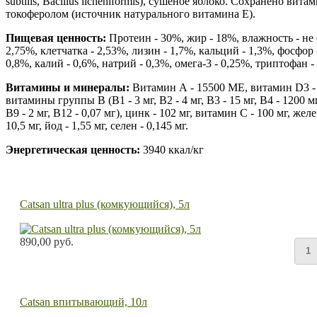
subtilis, Bacillus licheniformis), сушеное яблоко. Cохранено ви
токоферолом (источник натурального витамина Е).
Пищевая ценность:
Протеин - 30%, жир - 18%, влажность - не б
2,75%, клетчатка - 2,53%, лизин - 1,7%, кальций - 1,3%, фосфор
0,8%, калий - 0,6%, натрий - 0,3%, омега-3 - 0,25%, триптофан -
Витамины и минералы:
Витамин А - 15500 МЕ, витамин D3 - 
витамины группы В (В1 - 3 мг, В2 - 4 мг, В3 - 15 мг, В4 - 1200 мг, 
В9 - 2 мг, В12 - 0,07 мг), цинк - 102 мг, витамин С - 100 мг, желе
10,5 мг, йод - 1,55 мг, селен - 0,145 мг.
Энергетическая ценность:
3940 ккал/кг
Catsan ultra plus (комкующийся), 5л
890,00 руб.
Catsan впитывающий, 10л