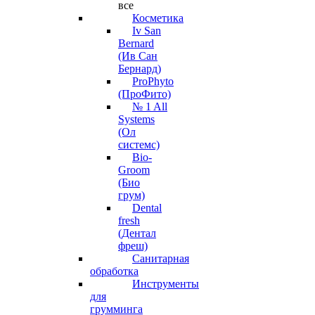
все
Косметика
Iv San
Bernard
(Ив Сан
Бернард)
ProPhyto
(ПроФито)
№ 1 All
Systems
(Ол
системс)
Bio-
Groom
(Био
грум)
Dental
fresh
(Дентал
фреш)
Санитарная
обработка
Инструменты
для
грумминга