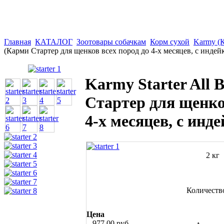
Главная
КАТАЛОГ
Зоотовары собачкам
Корм сухой
Karmy (
(Карми Стартер для щенков всех пород до 4-х месяцев, с индей
Karmy Starter All 
Стартер для щенко
4-х месяцев, с инд
2 кг
Количеств
Цена
977,00 руб.