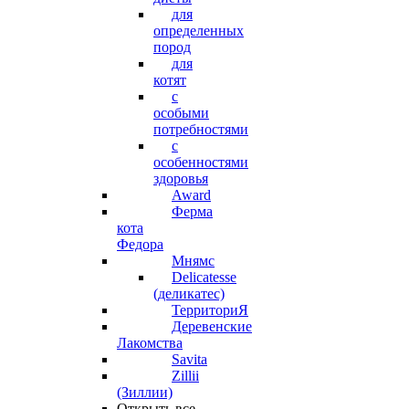
для
определенных
пород
для
котят
с
особыми
потребностями
с
особенностями
здоровья
Award
Ферма
кота
Федора
Мнямс
Delicatesse
(деликатес)
ТерриториЯ
Деревенские
Лакомства
Savita
Zillii
(Зиллии)
Открыть все