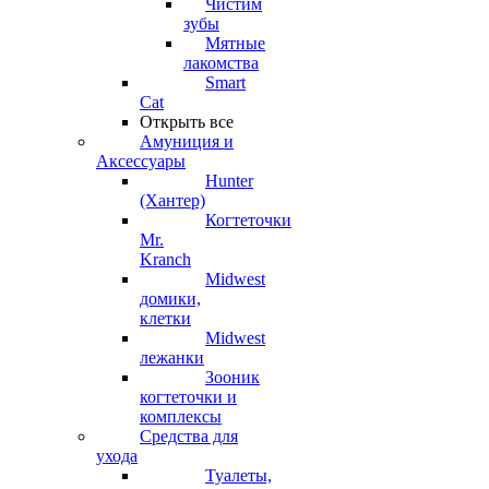
Чистим
зубы
Мятные
лакомства
Smart
Cat
Открыть все
Амуниция и
Аксессуары
Hunter
(Хантер)
Когтеточки
Mr.
Kranch
Midwest
домики,
клетки
Midwest
лежанки
Зооник
когтеточки и
комплексы
Средства для
ухода
Туалеты,