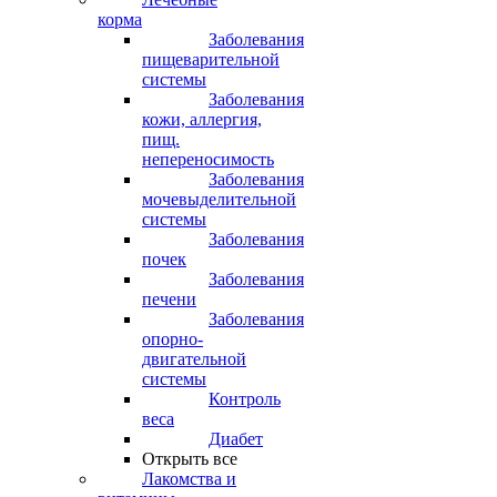
корма
Заболевания
пищеварительной
системы
Заболевания
кожи, аллергия,
пищ.
непереносимость
Заболевания
мочевыделительной
системы
Заболевания
почек
Заболевания
печени
Заболевания
опорно-
двигательной
системы
Контроль
веса
Диабет
Открыть все
Лакомства и