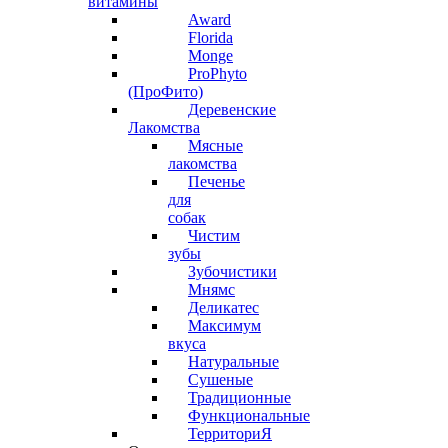
витамины
Award
Florida
Monge
ProPhyto
(ПроФито)
Деревенские
Лакомства
Мясные
лакомства
Печенье
для
собак
Чистим
зубы
Зубочистики
Мнямс
Деликатес
Максимум
вкуса
Натуральные
Сушеные
Традиционные
Функциональные
ТерриториЯ