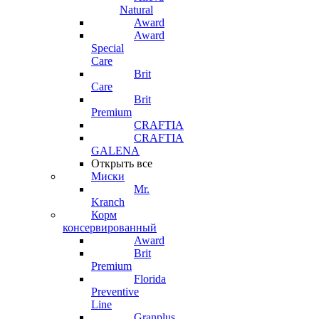
Natural
Award
Award
Special
Care
Brit
Care
Brit
Premium
CRAFTIA
CRAFTIA
GALENA
Открыть все
Миски
Mr.
Kranch
Корм
консервированный
Award
Brit
Premium
Florida
Preventive
Line
Granplus