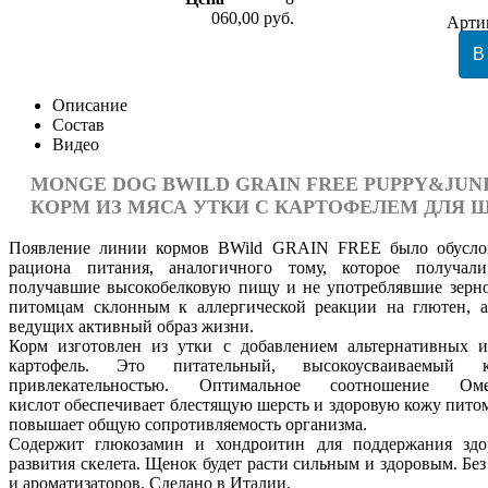
060,00 руб.
Арти
Описание
Состав
Видео
MONGE DOG BWILD GRAIN FREE PUPPY&JUN
КОРМ ИЗ МЯСА УТКИ С КАРТОФЕЛЕМ ДЛЯ 
Появление линии кормов BWild GRAIN FREE было обуслов
рациона питания, аналогичного тому, которое получа
получавшие высокобелковую пищу и не употреблявшие зерн
питомцам склонным к аллергической реакции на глютен, 
ведущих активный образ жизни.
Корм изготовлен из утки с добавлением альтернативных и
картофель. Это питательный, высокоусваиваемый
привлекательностью. Оптимальное соотношение 
кислот обеспечивает блестящую шерсть и здоровую кожу пито
повышает общую сопротивляемость организма.
Содержит глюкозамин и хондроитин для поддержания здо
развития скелета. Щенок будет расти сильным и здоровым. Бе
и ароматизаторов. Сделано в Италии.