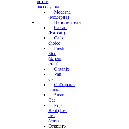
лотки,
аксессуары
Moderna
(Модерна)
Наполнители
Catsan
(Катсан)
Cat's
choice
Fresh
Step
(Фреш
степ)
Organix
Van
Cat
Сибирская
кошка
Smart
Cat
Pi-pi-
Bent (Пи-
пи-
бент)
Открыть