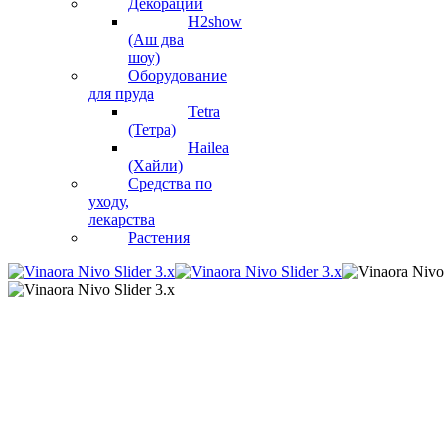
Декорации
H2show
(Аш два
шоу)
Оборудование
для пруда
Tetra
(Тетра)
Hailea
(Хайли)
Средства по
уходу,
лекарства
Растения