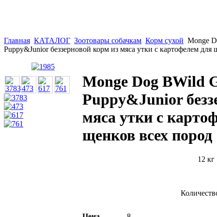
Главная
КАТАЛОГ
Зоотовары собачкам
Корм сухой
Monge D
Puppy&Junior беззерновой корм из мяса утки с картофелем для 
Monge Dog BWild
Puppy&Junior безз
мяса утки с карто
щенков всех пород 
12 кг
Количеств
Цена
8