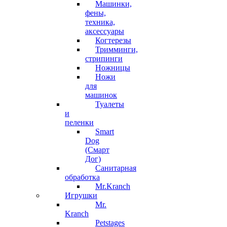
Машинки,
фены,
техника,
аксессуары
Когтерезы
Тримминги,
стрипинги
Ножницы
Ножи
для
машинок
Туалеты
и
пеленки
Smart
Dog
(Смарт
Дог)
Санитарная
обработка
Mr.Kranch
Игрушки
Mr.
Kranch
Petstages