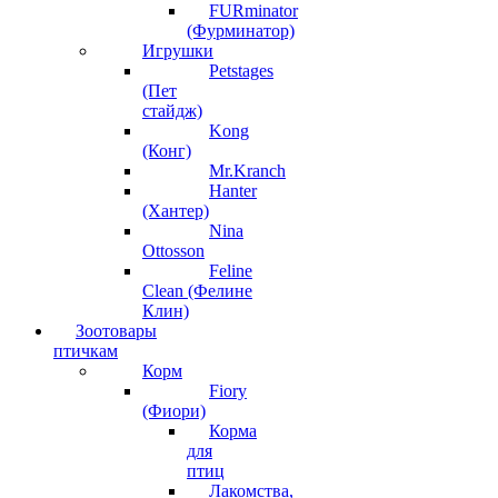
FURminator
(Фурминатор)
Игрушки
Petstages
(Пет
стайдж)
Kong
(Конг)
Mr.Kranch
Hanter
(Хантер)
Nina
Ottosson
Feline
Clean (Фелине
Клин)
Зоотовары
птичкам
Корм
Fiory
(Фиори)
Корма
для
птиц
Лакомства,