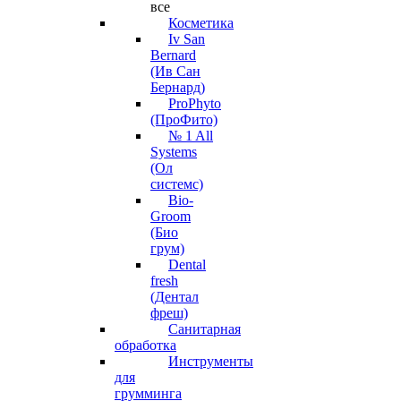
все
Косметика
Iv San
Bernard
(Ив Сан
Бернард)
ProPhyto
(ПроФито)
№ 1 All
Systems
(Ол
системс)
Bio-
Groom
(Био
грум)
Dental
fresh
(Дентал
фреш)
Санитарная
обработка
Инструменты
для
грумминга