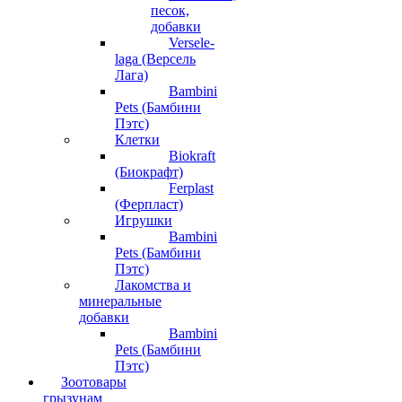
песок,
добавки
Versele-
laga (Версель
Лага)
Bambini
Pets (Бамбини
Пэтс)
Клетки
Biokraft
(Биокрафт)
Ferplast
(Ферпласт)
Игрушки
Bambini
Pets (Бамбини
Пэтс)
Лакомства и
минеральные
добавки
Bambini
Pets (Бамбини
Пэтс)
Зоотовары
грызунам