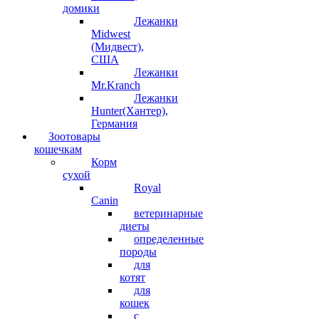
домики
Лежанки
Midwest
(Мидвест),
США
Лежанки
Mr.Kranch
Лежанки
Hunter(Хантер),
Германия
Зоотовары
кошечкам
Корм
сухой
Royal
Canin
ветеринарные
диеты
определенные
породы
для
котят
для
кошек
с