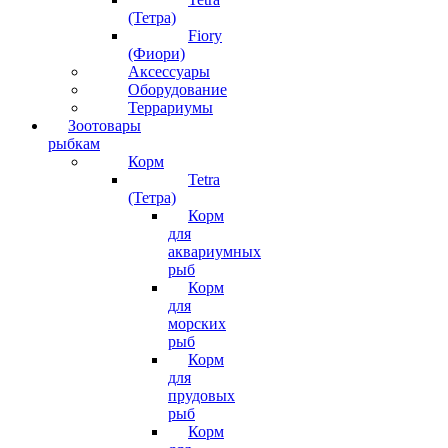
(Тетра)
Fiory
(Фиори)
Аксессуары
Оборудование
Террариумы
Зоотовары
рыбкам
Корм
Tetra
(Тетра)
Корм
для
аквариумных
рыб
Корм
для
морских
рыб
Корм
для
прудовых
рыб
Корм