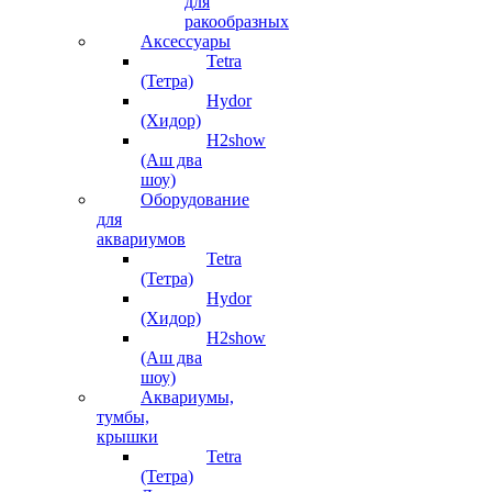
для
ракообразных
Аксессуары
Tetra
(Тетра)
Hydor
(Хидор)
H2show
(Аш два
шоу)
Оборудование
для
аквариумов
Tetra
(Тетра)
Hydor
(Хидор)
H2show
(Аш два
шоу)
Аквариумы,
тумбы,
крышки
Tetra
(Тетра)