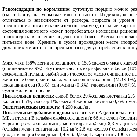
Рекомендации по кормлению:
суточную порцию можно разд
(см. таблицу на упаковке или на сайте). Индивидуальны
отличаться в зависимости от размера, возраста и уровня
предписания носят исключительно рекомендательный характе
состояния животного может потребоваться изменения рацион
происходить в течение недели или более. Всегда оставля
питьевой воде. Хранить в сухом прохладном месте (подроб
домашних животных не предназначен для употребления в пищу
Мясо утки (38% дегидрированного и 15% свежего мяса), карто
(очищенное на 99,5 % утиное масло ), картофельный белок (1
свекольный пульпа, рыбий жир (лососевое масло очищенное на
животные белки, минералы, маннан-олигосахариды (MOS 1%), 
юкка шидигера (0,3%), спирулина (0,3%), глюкозамин (0,057%),
сухой молочный белок.
Питательная ценность:
сырой белок 29%,сырая клетчатка 2%, 
кальций 1,5%, фосфор 1%, омега-3 жирные кислоты 0,7%, омег
Энергетическая ценность:
4 200 ккал/кг.
Питательные добавки в одном кг:
витамин А (ретинола ацетат
МЕ, витамин Е (альфа-токоферола ацетат): 66 мг, селен (селенит 
марганец (сульфат марганца моногидрат 25,5 мг): 8,3 мг, цинк (
(сульфат меди пентагидрат 10,2 мг): 2,6 мг, железо ( сульфат же
(йодат кальция безводный 1,4 мг): 0,9 мг, L-карнитин: 100 мг.