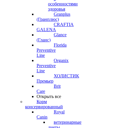
особенностями
здоровья
Granplus
(Гранплюс)
CRAFTIA
GALENA
Glance
(Гланс)
Florida
Preventive
Line
Organix
Preventive
Line
ХОЛИСТИК
Премьер
Brit
Care
Открыть все
Корм
консервированный
Royal
Canin
ветеринарные
диеты