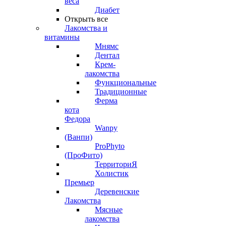
веса
Диабет
Открыть все
Лакомства и
витамины
Мнямс
Дентал
Крем-
лакомства
Функциональные
Традиционные
Ферма
кота
Федора
Wanpy
(Ванпи)
ProPhyto
(ПроФито)
ТерриториЯ
Холистик
Премьер
Деревенские
Лакомства
Мясные
лакомства