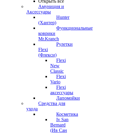
Открыть все
Амуниция и
Аксессуары
Hunter
(Хантер)
Функциональные
коврики
Mr.Kranch
Рулетки
Flexi
(Флекси)
Flexi
New
Classic
Flexi
Vario
Flexi
аксессуары
Лапомойки
Средства для
ухода
Косметика
Iv San
Bernard
(Ив Сан