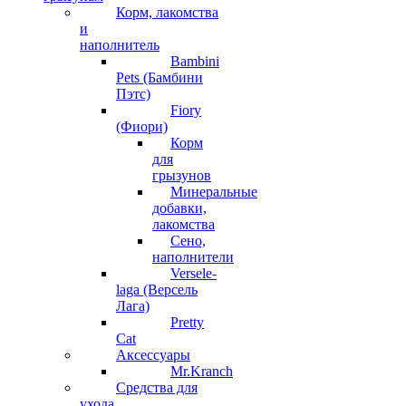
Корм, лакомства
и
наполнитель
Bambini
Pets (Бамбини
Пэтс)
Fiory
(Фиори)
Корм
для
грызунов
Минеральные
добавки,
лакомства
Сено,
наполнители
Versele-
laga (Версель
Лага)
Pretty
Cat
Аксессуары
Mr.Kranch
Средства для
ухода