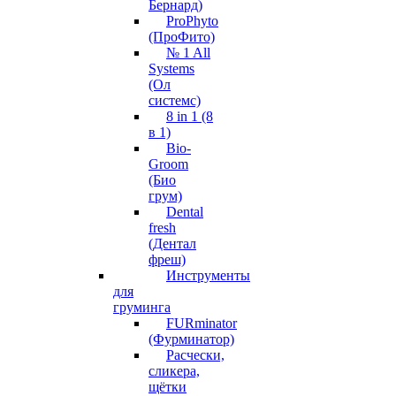
Бернард)
ProPhyto
(ПроФито)
№ 1 All
Systems
(Ол
системс)
8 in 1 (8
в 1)
Bio-
Groom
(Био
грум)
Dental
fresh
(Дентал
фреш)
Инструменты
для
груминга
FURminator
(Фурминатор)
Расчески,
сликера,
щётки