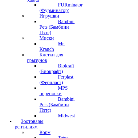
FURminator
(Фурминатор)
Игрушки
Bambini
Pets (Бамбини
Пэтс)
Миски
Mr.
Kranch
Клетки для
грызунов
Biokraft
(Биокрафт)
Ferplast
(Ферпласт)
MPS
переноски
Bambini
Pets (Бамбини
Пэтс)
Midwest
Зоотовары
рептилиям
Корм
Tetra