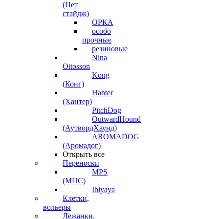
(Пет
стайдж)
ОРКА
особо
прочные
резиновые
Nina
Ottosson
Kong
(Конг)
Hanter
(Хантер)
PitchDog
OutwardHound
(АутвордХаунд)
AROMADOG
(Аромадог)
Открыть все
Переноски
MPS
(МПС)
Ibiyaya
Клетки,
вольеры
Лежанки,