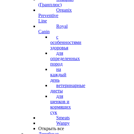
(Гранплюс)
Organix
Preventive
Line
Royal
Canin
с
особенностями
здоровья
для
определенных
пород
на
каждый
день
ветеринарные
диеты
для
щенков и
кормящих
сук
Smeats
Wanpy
Открыть все
Лечебные