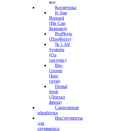
все
Косметика
Iv San
Bernard
(Ив Сан
Бернард)
ProPhyto
(ПроФито)
№ 1 All
Systems
(Ол
системс)
Bio-
Groom
(Био
грум)
Dental
fresh
(Дентал
фреш)
Санитарная
обработка
Инструменты
для
грумминга