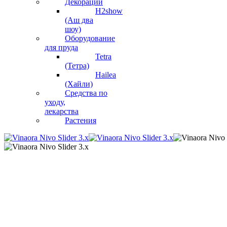
Декорации
H2show
(Аш два
шоу)
Оборудование
для пруда
Tetra
(Тетра)
Hailea
(Хайли)
Средства по
уходу,
лекарства
Растения