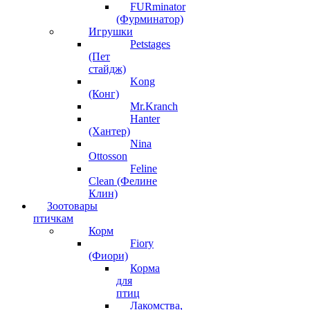
FURminator
(Фурминатор)
Игрушки
Petstages
(Пет
стайдж)
Kong
(Конг)
Mr.Kranch
Hanter
(Хантер)
Nina
Ottosson
Feline
Clean (Фелине
Клин)
Зоотовары
птичкам
Корм
Fiory
(Фиори)
Корма
для
птиц
Лакомства,