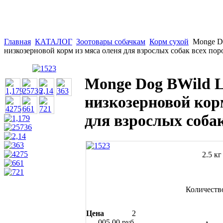
Главная
КАТАЛОГ
Зоотовары собачкам
Корм сухой
Monge 
низкозерновой корм из мяса оленя для взрослых собак всех пор
Monge Dog BWild
низкозерновой кор
для взрослых собак
2.5 кг
Количеств
Цена
2
005,00 руб.