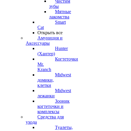
Чистим
зубы
Мятные
лакомства
Smart
Cat
Открыть все
Амуниция и
Аксессуары
Hunter
(Хантер)
Когтеточки
Mr.
Kranch
Midwest
домики,
клетки
Midwest
лежанки
Зооник
когтеточки и
комплексы
Средства для
ухода
Туалеты,