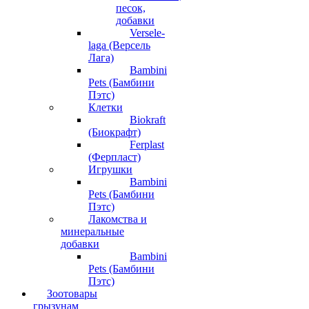
песок,
добавки
Versele-
laga (Версель
Лага)
Bambini
Pets (Бамбини
Пэтс)
Клетки
Biokraft
(Биокрафт)
Ferplast
(Ферпласт)
Игрушки
Bambini
Pets (Бамбини
Пэтс)
Лакомства и
минеральные
добавки
Bambini
Pets (Бамбини
Пэтс)
Зоотовары
грызунам