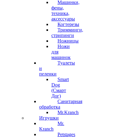
Машинки,
фены,
техника,
аксессуары
Когтерезы
Тримминги,
стрипинги
Ножницы
Ножи
для
машинок
Туалеты
и
пеленки
Smart
Dog
(Смарт
Дог)
Санитарная
обработка
Mr.Kranch
Игрушки
Mr.
Kranch
Petstages