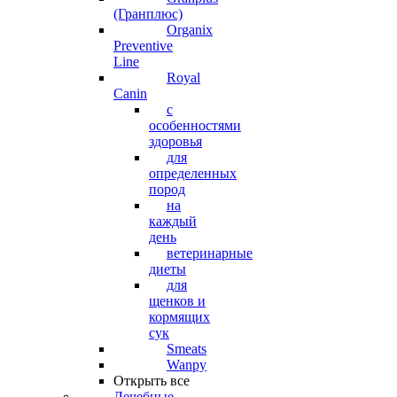
(Гранплюс)
Organix
Preventive
Line
Royal
Canin
с
особенностями
здоровья
для
определенных
пород
на
каждый
день
ветеринарные
диеты
для
щенков и
кормящих
сук
Smeats
Wanpy
Открыть все
Лечебные