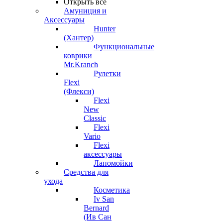
Открыть все
Амуниция и
Аксессуары
Hunter
(Хантер)
Функциональные
коврики
Mr.Kranch
Рулетки
Flexi
(Флекси)
Flexi
New
Classic
Flexi
Vario
Flexi
аксессуары
Лапомойки
Средства для
ухода
Косметика
Iv San
Bernard
(Ив Сан