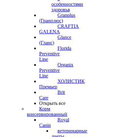
особенностями
здоровья
Granplus
(Гранплюс)
CRAFTIA
GALENA
Glance
(Гланс)
Florida
Preventive
Line
Organix
Preventive
Line
ХОЛИСТИК
Премьер
Brit
Care
Открыть все
Корм
консервированный
Royal
Canin
ветеринарные
диеты