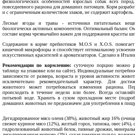
физиологических особенностей взрослых собак всех пород
повседневного рациона для домашних питомцев. Корм разрабо
и с ограниченным количеством злаков, не содержит картофель.
Лесные ягоды и травы - источники питательных вещес
биологически активных компонентов. Оптимальный баланс Ом
составе корма чрезвычайно важен для поддержания красоты ше
Содержание в корме пребиотиков М.О.S и Х.О.S. помогает
кишечной микрофлоры и способствует оптимальному усвоению
искусственных красителей и ароматизаторов. Сделано в Итали
Рекомендации по кормлению:
суточную порцию можно раз
таблицу на упаковке или на сайте). Индивидуальные потребно
зависимости от размера, возраста и уровня активности живо
исключительно рекомендательный характер. Для дости
животного может потребоваться изменения рациона. П
происходить в течение недели или более. Всегда оставля
питьевой воде. Хранить в сухом прохладном месте (подроб
домашних животных не предназначен для употребления в пищу
Дегидрированное мясо оленя (38%), животный жир 16% (очище
свежее куриное мясо (12%), желтый горох, тапиока, овес (4%), 
гидролизованный животный белок, пивные дрожжи, минеральны
дегидрированная морковь (2%), сухая томатная пульпа, волокна 