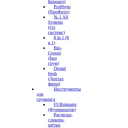
Бернард)
ProPhyto
(ПроФито)
№ 1 All
Systems
(Ол
системс)
8 in 1 (8
в 1)
Bio-
Groom
(Био
грум)
Dental
fresh
(Дентал
фреш)
Инструменты
для
груминга
FURminator
(Фурминатор)
Расчески,
сликера,
щётки