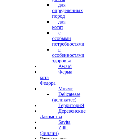
для
определенных
пород
для
котят
с
особыми
потребностями
с
особенностями
здоровья
Award
Ферма
кота
Федора
Мнямс
Delicatesse
(деликатес)
ТерриториЯ
Деревенские
Лакомства
Savita
Zillii
(Зиллии)
Открыть все