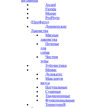
витамины
Award
Florida
Monge
ProPhyto
(ПроФито)
Деревенские
Лакомства
Мясные
лакомства
Печенье
для
собак
Чистим
зубы
Зубочистики
Мнямс
Деликатес
Максимум
вкуса
Натуральные
Сушеные
Традиционные
Функциональные
ТерриториЯ