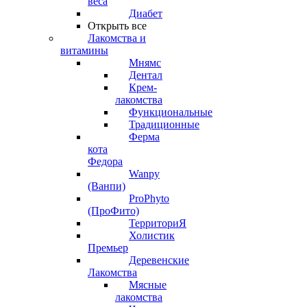
веса
Диабет
Открыть все
Лакомства и
витамины
Мнямс
Дентал
Крем-
лакомства
Функциональные
Традиционные
Ферма
кота
Федора
Wanpy
(Ванпи)
ProPhyto
(ПроФито)
ТерриториЯ
Холистик
Премьер
Деревенские
Лакомства
Мясные
лакомства