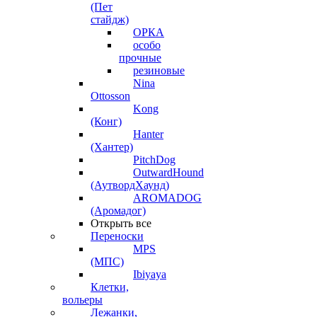
(Пет
стайдж)
ОРКА
особо
прочные
резиновые
Nina
Ottosson
Kong
(Конг)
Hanter
(Хантер)
PitchDog
OutwardHound
(АутвордХаунд)
AROMADOG
(Аромадог)
Открыть все
Переноски
MPS
(МПС)
Ibiyaya
Клетки,
вольеры
Лежанки,