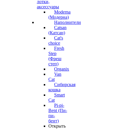
лотки,
аксессуары
Moderna
(Модерна)
Наполнители
Catsan
(Катсан)
Cat's
choice
Fresh
Step
(Фреш
степ)
Organix
Van
Cat
Сибирская
кошка
Smart
Cat
Pi-pi-
Bent (Пи-
пи-
бент)
Открыть