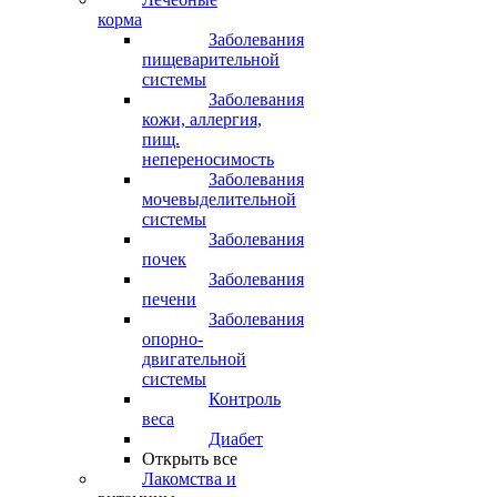
корма
Заболевания
пищеварительной
системы
Заболевания
кожи, аллергия,
пищ.
непереносимость
Заболевания
мочевыделительной
системы
Заболевания
почек
Заболевания
печени
Заболевания
опорно-
двигательной
системы
Контроль
веса
Диабет
Открыть все
Лакомства и