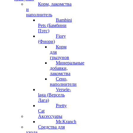
Корм, лакомства
и
наполнитель
Bambini
Pets (Бамбини
Пэтс)
Fiory
(Фиори)
Корм
для
грызунов
Минеральные
добавки,
лакомства
Сено,
наполнители
Versele-
laga (Версель
Лага)
Pretty
Cat
Аксессуары
Mr.Kranch
Средства для
ухода