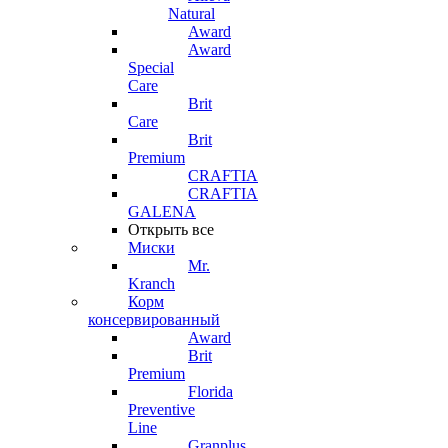
Natural
Award
Award
Special
Care
Brit
Care
Brit
Premium
CRAFTIA
CRAFTIA
GALENA
Открыть все
Миски
Mr.
Kranch
Корм
консервированный
Award
Brit
Premium
Florida
Preventive
Line
Granplus