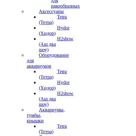
для
ракообразных
Аксессуары
Tetra
(Тетра)
Hydor
(Хидор)
H2show
(Аш два
шоу)
Оборудование
для
аквариумов
Tetra
(Тетра)
Hydor
(Хидор)
H2show
(Аш два
шоу)
Аквариумы,
тумбы,
крышки
Tetra
(Тетра)