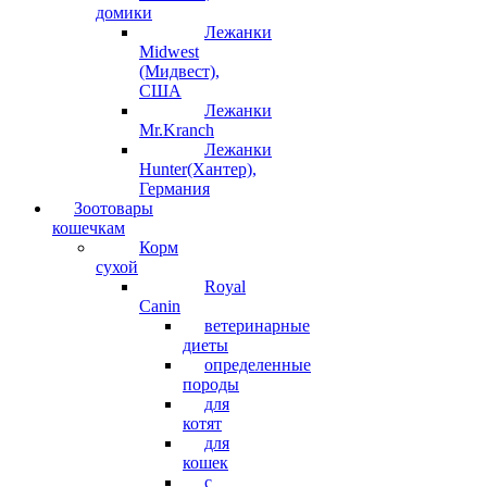
домики
Лежанки
Midwest
(Мидвест),
США
Лежанки
Mr.Kranch
Лежанки
Hunter(Хантер),
Германия
Зоотовары
кошечкам
Корм
сухой
Royal
Canin
ветеринарные
диеты
определенные
породы
для
котят
для
кошек
с