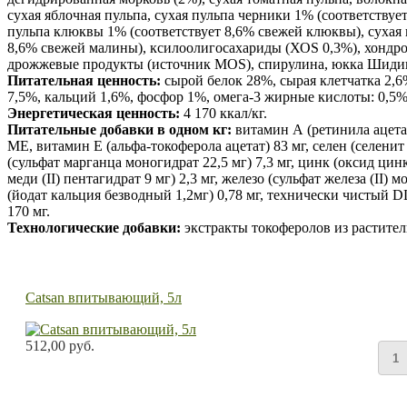
сухая яблочная пульпа, сухая пульпа черники 1% (соответствуе
пульпа клюквы 1% (соответствует 8,6% свежей клюквы), сухая
8,6% свежей малины), ксилоолигосахариды (ХОS 0,3%), хондро
дрожжевые продукты (источник МОS), спирулина, юкка Шидиг
Питательная ценность:
сырой белок 28%, сырая клетчатка 2,6
7,5%, кальций 1,6%, фосфор 1%, омега-3 жирные кислоты: 0,5%
Энергетическая ценность:
4 170 ккал/кг.
Питательные добавки в одном кг:
витамин А (ретинила ацета
МЕ, витамин E (альфа-токоферола ацетат) 83 мг, селен (селенит 
(сульфат марганца моногидрат 22,5 мг) 7,3 мг, цинк (оксид цинка
меди (II) пентагидрат 9 мг) 2,3 мг, железо (сульфат железа (II) м
(йодат кальция безводный 1,2мг) 0,78 мг, технически чистый D
170 мг.
Технологические добавки:
экстракты токоферолов из растител
Catsan впитывающий, 5л
512,00 руб.