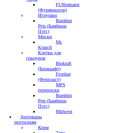
FURminator
(Фурминатор)
Игрушки
Bambini
Pets (Бамбини
Пэтс)
Миски
Mr.
Kranch
Клетки для
грызунов
Biokraft
(Биокрафт)
Ferplast
(Ферпласт)
MPS
переноски
Bambini
Pets (Бамбини
Пэтс)
Midwest
Зоотовары
рептилиям
Корм
Tetra