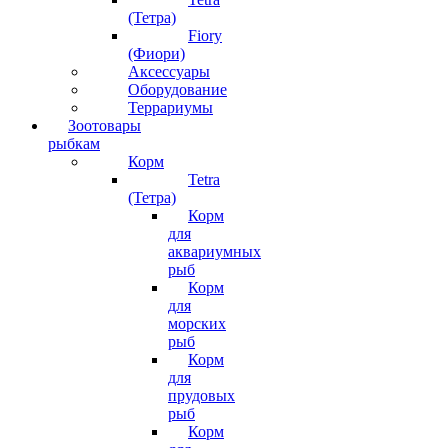
(Тетра)
Fiory
(Фиори)
Аксессуары
Оборудование
Террариумы
Зоотовары
рыбкам
Корм
Tetra
(Тетра)
Корм
для
аквариумных
рыб
Корм
для
морских
рыб
Корм
для
прудовых
рыб
Корм