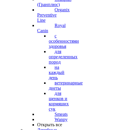
(Гранплюс)
Organix
Preventive
Line
Royal
Canin
с
особенностями
здоровья
для
определенных
пород
на
каждый
день
ветеринарные
диеты
для
щенков и
кормящих
сук
Smeats
Wanpy
Открыть все
Лечебные