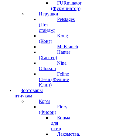
FURminator
(Фурминатор)
Игрушки
Petstages
(Пет
стайдж)
Kong
(Конг)
Mr.Kranch
Hanter
(Хантер)
Nina
Ottosson
Feline
Clean (Фелине
Клин)
Зоотовары
птичкам
Корм
Fiory
(Фиори)
Корма
для
птиц
Лакомства,