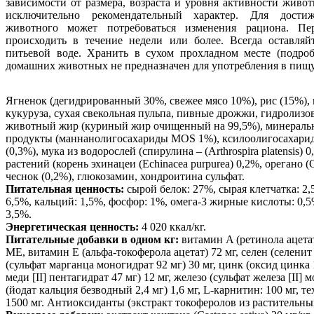
зависимости от размера, возраста и уровня активности живо
исключительно рекомендательный характер. Для дости
животного может потребоваться изменения рациона. П
происходить в течение недели или более. Всегда оставля
питьевой воде. Хранить в сухом прохладном месте (подроб
домашних животных не предназначен для употребления в пищу
Ягненок (дегидрированный 30%, свежее мясо 10%), рис (15%),
кукуруза, сухая свекольная пульпа, пивные дрожжи, гидролиз
животный жир (куриный жир очищенный на 99,5%), минераль
продукты (маннанолигосахариды МОS 1%), ксилоолигосахари
(0,3%), мука из водорослей (спирулина – (Arthrospira platensis)
растений (корень эхинацеи (Echinacea purpurea) 0,2%, орегано 
чеснок (0,2%), глюкозамин, хондроитина сульфат.
Питательная ценность:
сырой белок: 27%, сырая клетчатка: 2,
6,5%, кальций: 1,5%, фосфор: 1%, омега-3 жирные кислоты: 0,
3,5%.
Энергетическая ценность:
4 020 ккал/кг.
Питательные добавки в одном кг:
витамин A (ретинола ацета
МЕ, витамин Е (альфа-токоферола ацетат) 72 мг, селен (селенит 
(сульфат марганца моногидрат 92 мг) 30 мг, цинк (оксид цинка 1
меди [II] пентагидрат 47 мг) 12 мг, железо (сульфат железа [II] 
(йодат кальция безводный 2,4 мг) 1,6 мг, L-карнитин: 100 мг,
1500 мг. Антиоксиданты (экстракт токоферолов из растительны