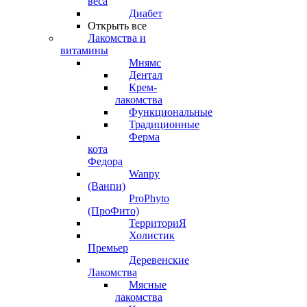
веса
Диабет
Открыть все
Лакомства и
витамины
Мнямс
Дентал
Крем-
лакомства
Функциональные
Традиционные
Ферма
кота
Федора
Wanpy
(Ванпи)
ProPhyto
(ПроФито)
ТерриториЯ
Холистик
Премьер
Деревенские
Лакомства
Мясные
лакомства