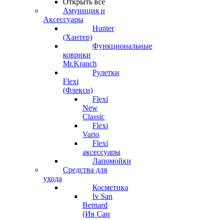
Открыть все
Амуниция и
Аксессуары
Hunter
(Хантер)
Функциональные
коврики
Mr.Kranch
Рулетки
Flexi
(Флекси)
Flexi
New
Classic
Flexi
Vario
Flexi
аксессуары
Лапомойки
Средства для
ухода
Косметика
Iv San
Bernard
(Ив Сан