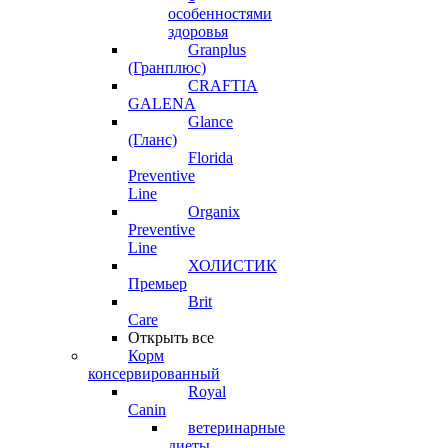
особенностями
здоровья
Granplus
(Гранплюс)
CRAFTIA
GALENA
Glance
(Гланс)
Florida
Preventive
Line
Organix
Preventive
Line
ХОЛИСТИК
Премьер
Brit
Care
Открыть все
Корм
консервированный
Royal
Canin
ветеринарные
диеты