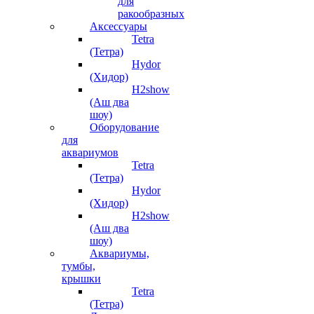
для
ракообразных
Аксессуары
Tetra
(Тетра)
Hydor
(Хидор)
H2show
(Аш два
шоу)
Оборудование
для
аквариумов
Tetra
(Тетра)
Hydor
(Хидор)
H2show
(Аш два
шоу)
Аквариумы,
тумбы,
крышки
Tetra
(Тетра)