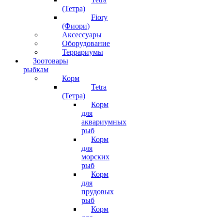
(Тетра)
Fiory
(Фиори)
Аксессуары
Оборудование
Террариумы
Зоотовары
рыбкам
Корм
Tetra
(Тетра)
Корм
для
аквариумных
рыб
Корм
для
морских
рыб
Корм
для
прудовых
рыб
Корм