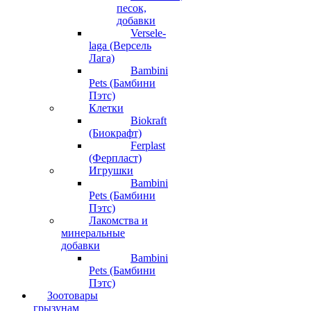
песок,
добавки
Versele-
laga (Версель
Лага)
Bambini
Pets (Бамбини
Пэтс)
Клетки
Biokraft
(Биокрафт)
Ferplast
(Ферпласт)
Игрушки
Bambini
Pets (Бамбини
Пэтс)
Лакомства и
минеральные
добавки
Bambini
Pets (Бамбини
Пэтс)
Зоотовары
грызунам