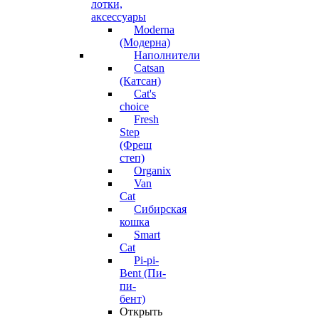
лотки,
аксессуары
Moderna
(Модерна)
Наполнители
Catsan
(Катсан)
Cat's
choice
Fresh
Step
(Фреш
степ)
Organix
Van
Cat
Сибирская
кошка
Smart
Cat
Pi-pi-
Bent (Пи-
пи-
бент)
Открыть