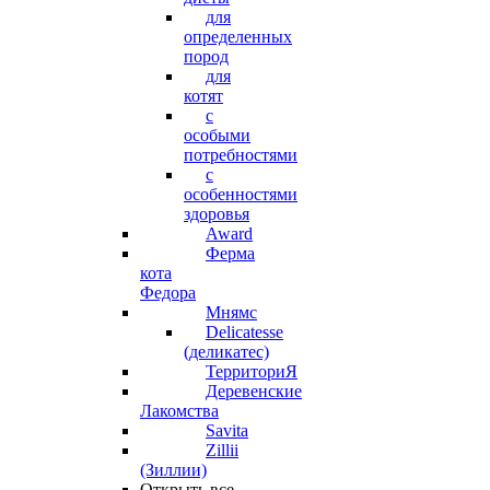
для
определенных
пород
для
котят
с
особыми
потребностями
с
особенностями
здоровья
Award
Ферма
кота
Федора
Мнямс
Delicatesse
(деликатес)
ТерриториЯ
Деревенские
Лакомства
Savita
Zillii
(Зиллии)
Открыть все