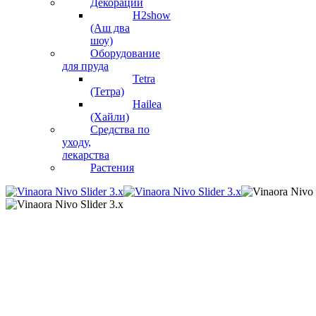
Декорации
H2show
(Аш два
шоу)
Оборудование
для пруда
Tetra
(Тетра)
Hailea
(Хайли)
Средства по
уходу,
лекарства
Растения