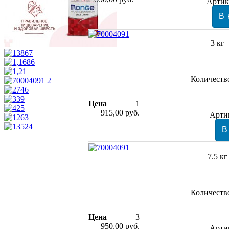
Артик
3 кг
Количеств
Цена
1
915,00 руб.
Арти
7.5 кг
Количеств
Цена
3
950,00 руб.
Арти