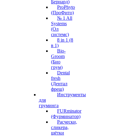
Бернард)
ProPhyto
(ПроФито)
№ 1 All
Systems
(Ол
системс)
8 in 1 (8
в 1)
Bio-
Groom
(Био
грум)
Dental
fresh
(Дентал
фреш)
Инструменты
для
груминга
FURminator
(Фурминатор)
Расчески,
сликера,
щётки