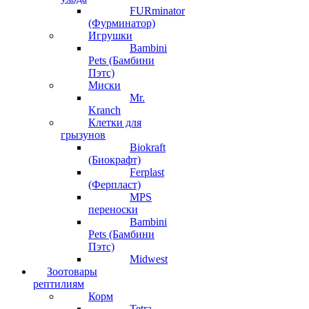
FURminator
(Фурминатор)
Игрушки
Bambini
Pets (Бамбини
Пэтс)
Миски
Mr.
Kranch
Клетки для
грызунов
Biokraft
(Биокрафт)
Ferplast
(Ферпласт)
MPS
переноски
Bambini
Pets (Бамбини
Пэтс)
Midwest
Зоотовары
рептилиям
Корм
Tetra