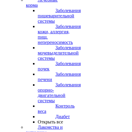
корма
Заболевания
пищеварительной
системы
Заболевания
кожи, аллергия,
пищ.
непереносимость
Заболевания
мочевыделительной
системы
Заболевания
почек
Заболевания
печени
Заболевания
опорно-
двигательной
системы
Контроль
веса
Диабет
Открыть все
Лакомства и