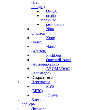
(Пет
стайдж)
ОРКА
особо
прочные
резиновые
Nina
Ottosson
Kong
(Конг)
Hanter
(Хантер)
PitchDog
OutwardHound
(АутвордХаунд)
AROMADOG
(Аромадог)
Открыть все
Переноски
MPS
(МПС)
Ibiyaya
Клетки,
вольеры
Лежанки,