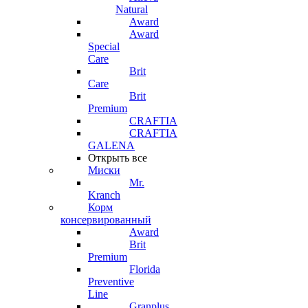
Natural
Award
Award
Special
Care
Brit
Care
Brit
Premium
CRAFTIA
CRAFTIA
GALENA
Открыть все
Миски
Mr.
Kranch
Корм
консервированный
Award
Brit
Premium
Florida
Preventive
Line
Granplus