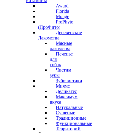
витамины
Award
Florida
Monge
ProPhyto
(ПроФито)
Деревенские
Лакомства
Мясные
лакомства
Печенье
для
собак
Чистим
зубы
Зубочистики
Мнямс
Деликатес
Максимум
вкуса
Натуральные
Сушеные
Традиционные
Функциональные
ТерриториЯ