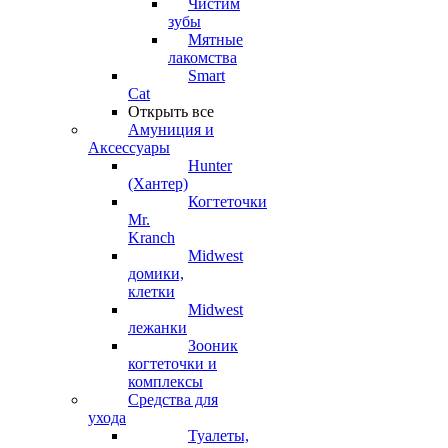
Чистим
зубы
Мятные
лакомства
Smart
Cat
Открыть все
Амуниция и
Аксессуары
Hunter
(Хантер)
Когтеточки
Mr.
Kranch
Midwest
домики,
клетки
Midwest
лежанки
Зооник
когтеточки и
комплексы
Средства для
ухода
Туалеты,