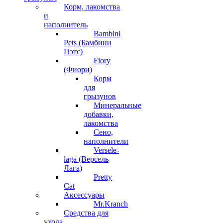
Корм, лакомства
и
наполнитель
Bambini
Pets (Бамбини
Пэтс)
Fiory
(Фиори)
Корм
для
грызунов
Минеральные
добавки,
лакомства
Сено,
наполнители
Versele-
laga (Версель
Лага)
Pretty
Cat
Аксессуары
Mr.Kranch
Средства для
ухода