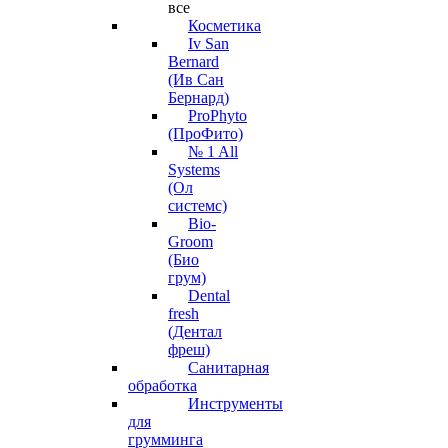
все
Косметика
Iv San
Bernard
(Ив Сан
Бернард)
ProPhyto
(ПроФито)
№ 1 All
Systems
(Ол
системс)
Bio-
Groom
(Био
грум)
Dental
fresh
(Дентал
фреш)
Санитарная
обработка
Инструменты
для
грумминга