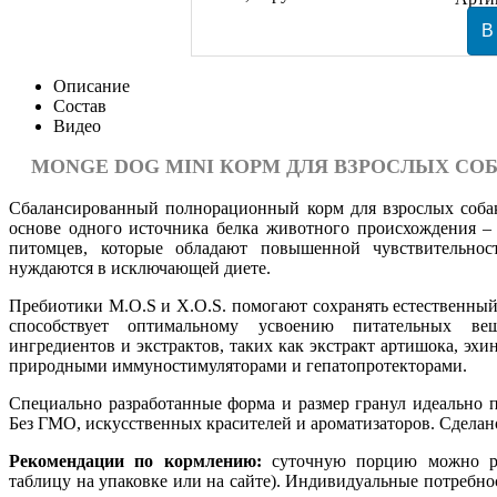
Описание
Состав
Видео
MONGE DOG MINI КОРМ ДЛЯ ВЗРОСЛЫХ СО
Сбалансированный полнорационный корм для взрослых собак
основе одного источника белка животного происхождения – 
питомцев, которые обладают повышенной чувствительно
нуждаются в исключающей диете.
Пребиотики М.О.S и X.O.S. помогают сохранять естественны
способствует оптимальному усвоению питательных вещ
ингредиентов и экстрактов, таких как экстракт артишока, эхин
природными иммуностимуляторами и гепатопротекторами.
Специально разработанные форма и размер гранул идеально п
Без ГМО, искусственных красителей и ароматизаторов. Сделан
Рекомендации по кормлению:
суточную порцию можно раз
таблицу на упаковке или на сайте). Индивидуальные потребно