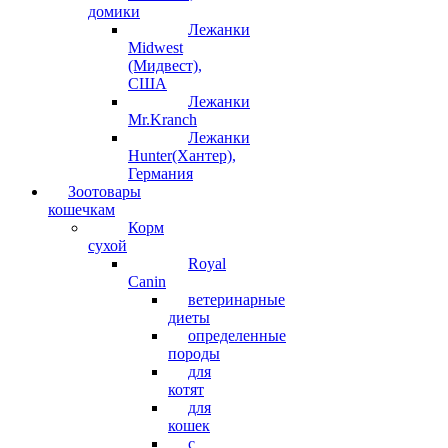
домики
Лежанки
Midwest
(Мидвест),
США
Лежанки
Mr.Kranch
Лежанки
Hunter(Хантер),
Германия
Зоотовары
кошечкам
Корм
сухой
Royal
Canin
ветеринарные
диеты
определенные
породы
для
котят
для
кошек
с