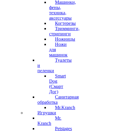
Машинки,
фены,
техника,
аксессуары
Когтерезы
Тримминги,
стрипинги
Ножницы
Ножи
для
машинок
Туалеты
и
пеленки
Smart
Dog
(Смарт
Дог)
Санитарная
обработка
Mr.Kranch
Игрушки
Mr.
Kranch
Petstages