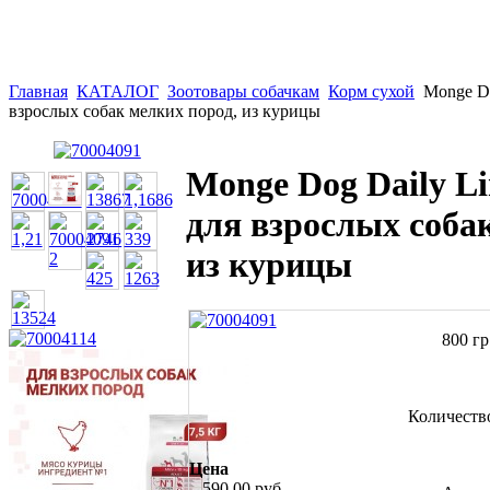
Главная
КАТАЛОГ
Зоотовары собачкам
Корм сухой
Monge Do
взрослых собак мелких пород, из курицы
Monge Dog Daily L
для взрослых соба
из курицы
800 гр
Количеств
Цена
590,00 руб.