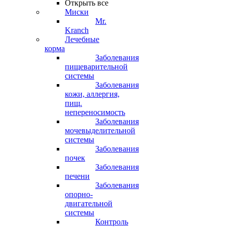
Открыть все
Миски
Mr.
Kranch
Лечебные
корма
Заболевания
пищеварительной
системы
Заболевания
кожи, аллергия,
пищ.
непереносимость
Заболевания
мочевыделительной
системы
Заболевания
почек
Заболевания
печени
Заболевания
опорно-
двигательной
системы
Контроль