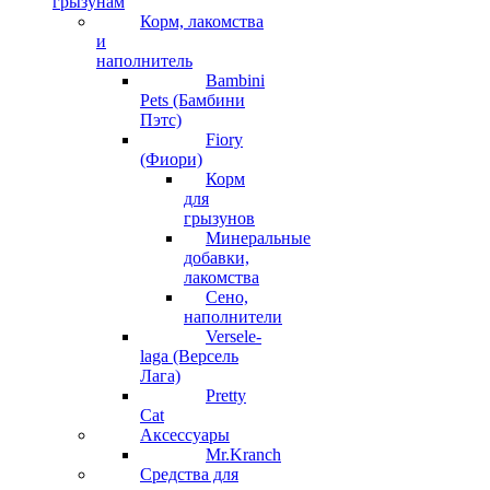
грызунам
Корм, лакомства
и
наполнитель
Bambini
Pets (Бамбини
Пэтс)
Fiory
(Фиори)
Корм
для
грызунов
Минеральные
добавки,
лакомства
Сено,
наполнители
Versele-
laga (Версель
Лага)
Pretty
Cat
Аксессуары
Mr.Kranch
Средства для