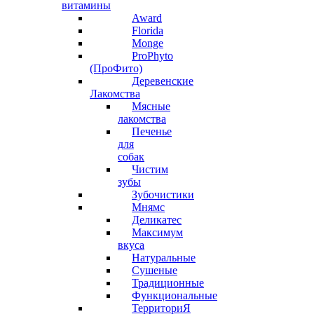
витамины
Award
Florida
Monge
ProPhyto
(ПроФито)
Деревенские
Лакомства
Мясные
лакомства
Печенье
для
собак
Чистим
зубы
Зубочистики
Мнямс
Деликатес
Максимум
вкуса
Натуральные
Сушеные
Традиционные
Функциональные
ТерриториЯ