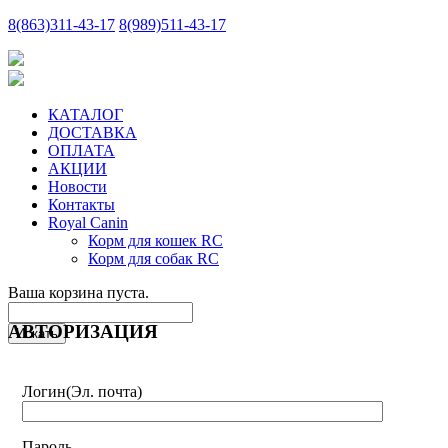
8
(863)
311-43-17
8
(989)
511-43-17
КАТАЛОГ
ДОСТАВКА
ОПЛАТА
АКЦИИ
Новости
Контакты
Royal Canin
Корм для кошек RC
Корм для собак RC
Ваша корзина пуста.
АВТОРИЗАЦИЯ
Логин
(Эл. почта)
Пароль