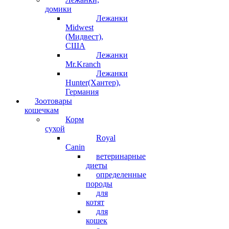
домики
Лежанки
Midwest
(Мидвест),
США
Лежанки
Mr.Kranch
Лежанки
Hunter(Хантер),
Германия
Зоотовары
кошечкам
Корм
сухой
Royal
Canin
ветеринарные
диеты
определенные
породы
для
котят
для
кошек