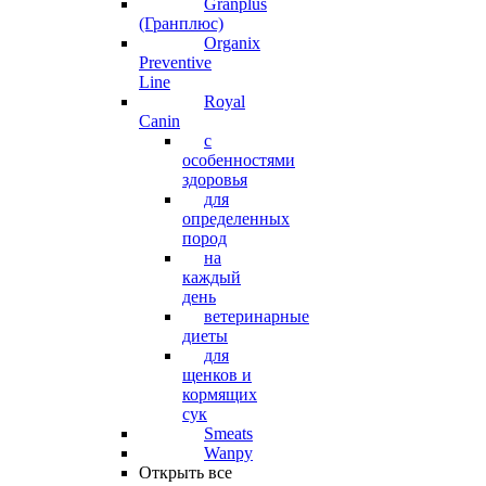
Granplus
(Гранплюс)
Organix
Preventive
Line
Royal
Canin
с
особенностями
здоровья
для
определенных
пород
на
каждый
день
ветеринарные
диеты
для
щенков и
кормящих
сук
Smeats
Wanpy
Открыть все