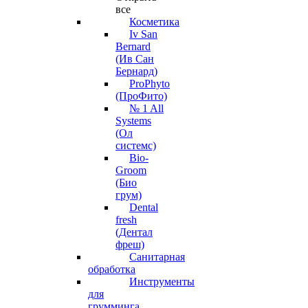
все
Косметика
Iv San
Bernard
(Ив Сан
Бернард)
ProPhyto
(ПроФито)
№ 1 All
Systems
(Ол
системс)
Bio-
Groom
(Био
грум)
Dental
fresh
(Дентал
фреш)
Санитарная
обработка
Инструменты
для
грумминга