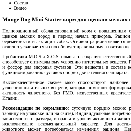
Состав
Видео
Monge Dog Mini Starter корм для щенков мелких 
Полнорационный сбалансированный корм с повышенным с
щенков мелких пород в период начала прикорма. Рацион
беременности и лактации собак. Основой рациона является л
отлично усваивается и способствует правильному развитию ще
Пребиотики М.О.S и X.O.S. помогают сохранять естественны
способствует оптимальному усвоению питательных веществ. 
и фосфор для здоровья суставов. Эти вещества в составе 
функционированию суставов опорно-двигательного аппарата.
Высококачественное свежее мясо способствуют наиболе
усвоению питательных веществ, которые помогают формирова
активность животного. Без ГМО, искусственных красителе
Италии.
Рекомендации по кормлению:
суточную порцию можно раз
таблицу на упаковке или на сайте). Индивидуальные потребно
зависимости от размера, возраста и уровня активности живо
исключительно рекомендательный характер. Для дости
животного может потребоваться изменения рациона. П