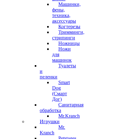
Машинки,
фены,
техника,
аксессуары
Когтерезы
Тримминги,
стрипинги
Ножницы
Ножи
для
машинок
Туалеты
и
пеленки
Smart
Dog
(Смарт
Дог)
Санитарная
обработка
Mr.Kranch
Игрушки
Mr.
Kranch
Petstages