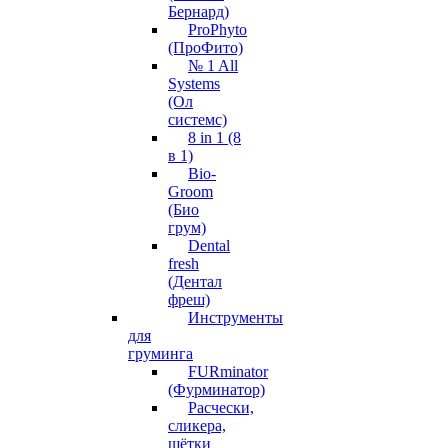
Бернард)
ProPhyto
(ПроФито)
№ 1 All
Systems
(Ол
системс)
8 in 1 (8
в 1)
Bio-
Groom
(Био
грум)
Dental
fresh
(Дентал
фреш)
Инструменты
для
груминга
FURminator
(Фурминатор)
Расчески,
сликера,
щётки