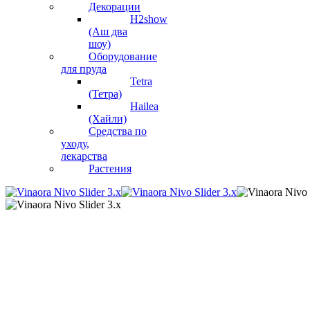
Декорации
H2show
(Аш два
шоу)
Оборудование
для пруда
Tetra
(Тетра)
Hailea
(Хайли)
Средства по
уходу,
лекарства
Растения