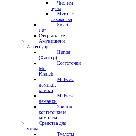
Чистим
зубы
Мятные
лакомства
Smart
Cat
Открыть все
Амуниция и
Аксессуары
Hunter
(Хантер)
Когтеточки
Mr.
Kranch
Midwest
домики,
клетки
Midwest
лежанки
Зооник
когтеточки и
комплексы
Средства для
ухода
Туалеты,