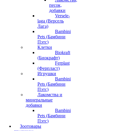
песок,
добавки
Versele-
laga (Версель
Лага)
Bambini
Pets (Бамбини
Пэтс)
Клетки
Biokraft
(Биокрафт)
Ferplast
(Ферпласт)
Игрушки
Bambini
Pets (Бамбини
Пэтс)
Лакомства и
минеральные
добавки
Bambini
Pets (Бамбини
Пэтс)
Зоотовары