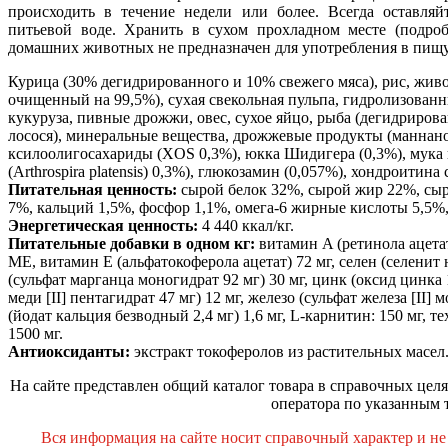
происходить в течение недели или более. Всегда оставля
питьевой воде. Хранить в сухом прохладном месте (подроб
домашних животных не предназначен для употребления в пищу
Курица (30% дегидрированного и 10% свежего мяса), рис, жи
очищенный на 99,5%), сухая свекольная пульпа, гидролизован
кукуруза, пивные дрожжи, овес, сухое яйцо, рыба (дегидриров
лосося), минеральные вещества, дрожжевые продукты (манна
ксилоолигосахариды (XOS 0,3%), юкка Шидигера (0,3%), мука 
(Arthrospira platensis) 0,3%), глюкозамин (0,057%), хондроитина 
Питательная ценность:
сырой белок 32%, сырой жир 22%, сыра
7%, кальций 1,5%, фосфор 1,1%, омега-6 жирные кислоты 5,5%
Энергетическая ценность:
4 440 ккал/кг.
Питательные добавки в одном кг:
витамин A (ретинола ацета
МЕ, витамин Е (альфатокоферола ацетат) 72 мг, селен (селенит н
(сульфат марганца моногидрат 92 мг) 30 мг, цинк (оксид цинка 1
меди [II] пентагидрат 47 мг) 12 мг, железо (сульфат железа [II] 
(йодат кальция безводный 2,4 мг) 1,6 мг, L-карнитин: 150 мг,
1500 мг.
Антиоксиданты:
экстракт токоферолов из растительных масел
На сайте представлен общий каталог товара в справочных целя
оператора по указанным 
Вся информация на сайте носит справочный характер и не