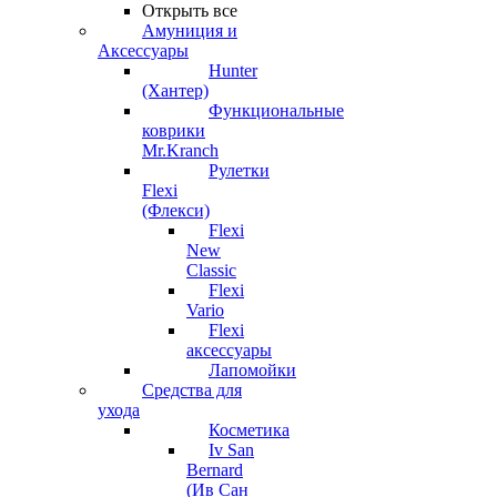
Открыть все
Амуниция и
Аксессуары
Hunter
(Хантер)
Функциональные
коврики
Mr.Kranch
Рулетки
Flexi
(Флекси)
Flexi
New
Classic
Flexi
Vario
Flexi
аксессуары
Лапомойки
Средства для
ухода
Косметика
Iv San
Bernard
(Ив Сан