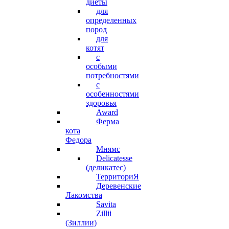
диеты
для
определенных
пород
для
котят
с
особыми
потребностями
с
особенностями
здоровья
Award
Ферма
кота
Федора
Мнямс
Delicatesse
(деликатес)
ТерриториЯ
Деревенские
Лакомства
Savita
Zillii
(Зиллии)