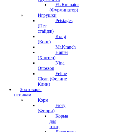
FURminator
(Фурминатор)
Игрушки
Petstages
(Пет
стайдж)
Kong
(Конг)
Mr.Kranch
Hanter
(Хантер)
Nina
Ottosson
Feline
Clean (Фелине
Клин)
Зоотовары
птичкам
Корм
Fiory
(Фиори)
Корма
для
птиц
Лакомства,