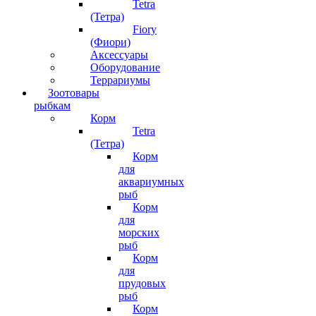
Tetra
(Тетра)
Fiory
(Фиори)
Аксессуары
Оборудование
Террариумы
Зоотовары
рыбкам
Корм
Tetra
(Тетра)
Корм
для
аквариумных
рыб
Корм
для
морских
рыб
Корм
для
прудовых
рыб
Корм