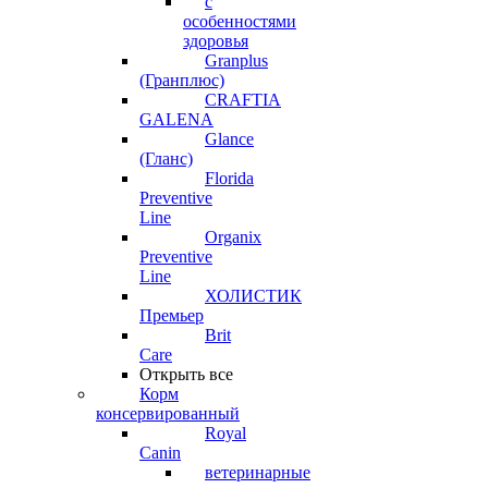
с
особенностями
здоровья
Granplus
(Гранплюс)
CRAFTIA
GALENA
Glance
(Гланс)
Florida
Preventive
Line
Organix
Preventive
Line
ХОЛИСТИК
Премьер
Brit
Care
Открыть все
Корм
консервированный
Royal
Canin
ветеринарные