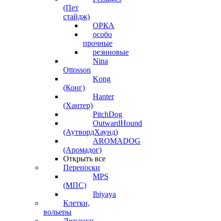
(Пет
стайдж)
ОРКА
особо
прочные
резиновые
Nina
Ottosson
Kong
(Конг)
Hanter
(Хантер)
PitchDog
OutwardHound
(АутвордХаунд)
AROMADOG
(Аромадог)
Открыть все
Переноски
MPS
(МПС)
Ibiyaya
Клетки,
вольеры
Лежанки,