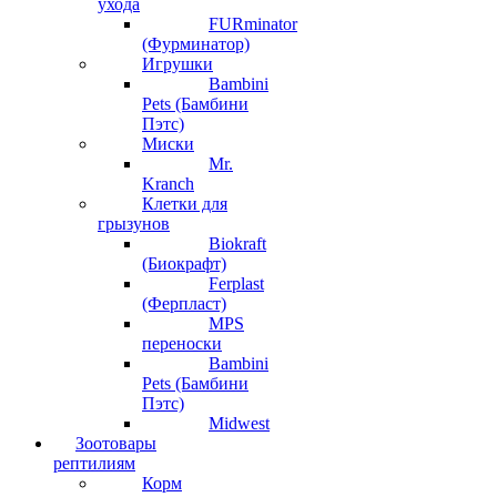
ухода
FURminator
(Фурминатор)
Игрушки
Bambini
Pets (Бамбини
Пэтс)
Миски
Mr.
Kranch
Клетки для
грызунов
Biokraft
(Биокрафт)
Ferplast
(Ферпласт)
MPS
переноски
Bambini
Pets (Бамбини
Пэтс)
Midwest
Зоотовары
рептилиям
Корм