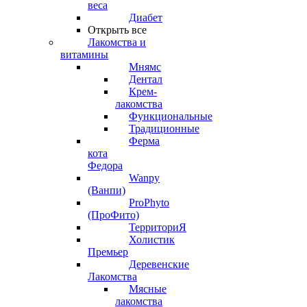
веса
Диабет
Открыть все
Лакомства и
витамины
Мнямс
Дентал
Крем-
лакомства
Функциональные
Традиционные
Ферма
кота
Федора
Wanpy
(Ванпи)
ProPhyto
(ПроФито)
ТерриториЯ
Холистик
Премьер
Деревенские
Лакомства
Мясные
лакомства