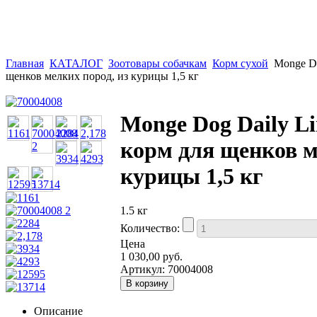
Главная
КАТАЛОГ
Зоотовары собачкам
Корм сухой
Monge Do
щенков мелких пород, из курицы 1,5 кг
Monge Dog Daily Li
корм для щенков м
курицы 1,5 кг
1.5 кг
Количество:
Цена
1 030,00 руб.
Артикул:
70004008
Описание