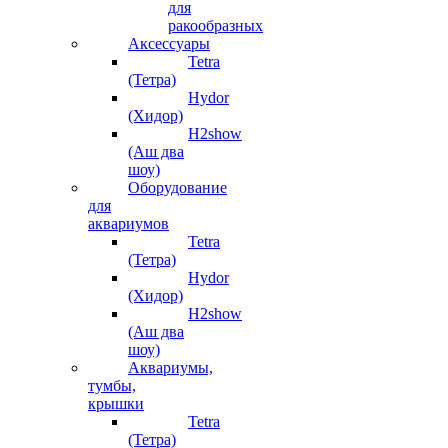
для
ракообразных
Аксессуары
Tetra
(Тетра)
Hydor
(Хидор)
H2show
(Аш два
шоу)
Оборудование
для
аквариумов
Tetra
(Тетра)
Hydor
(Хидор)
H2show
(Аш два
шоу)
Аквариумы,
тумбы,
крышки
Tetra
(Тетра)