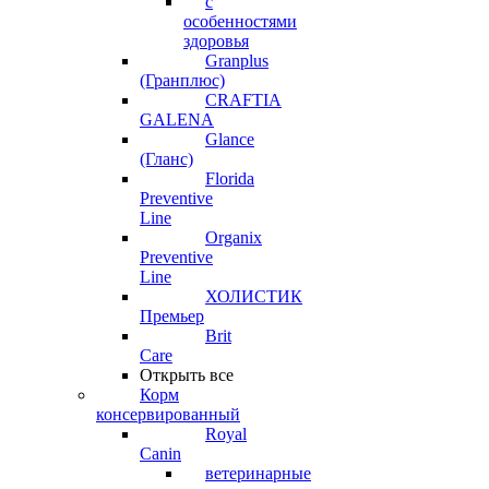
с
особенностями
здоровья
Granplus
(Гранплюс)
CRAFTIA
GALENA
Glance
(Гланс)
Florida
Preventive
Line
Organix
Preventive
Line
ХОЛИСТИК
Премьер
Brit
Care
Открыть все
Корм
консервированный
Royal
Canin
ветеринарные