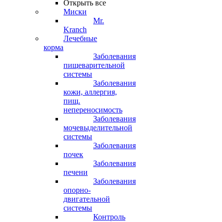
Открыть все
Миски
Mr.
Kranch
Лечебные
корма
Заболевания
пищеварительной
системы
Заболевания
кожи, аллергия,
пищ.
непереносимость
Заболевания
мочевыделительной
системы
Заболевания
почек
Заболевания
печени
Заболевания
опорно-
двигательной
системы
Контроль