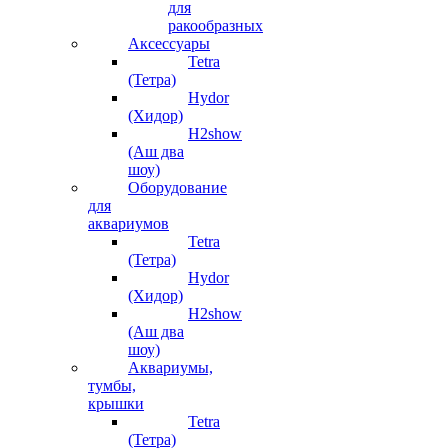
для
ракообразных
Аксессуары
Tetra
(Тетра)
Hydor
(Хидор)
H2show
(Аш два
шоу)
Оборудование
для
аквариумов
Tetra
(Тетра)
Hydor
(Хидор)
H2show
(Аш два
шоу)
Аквариумы,
тумбы,
крышки
Tetra
(Тетра)