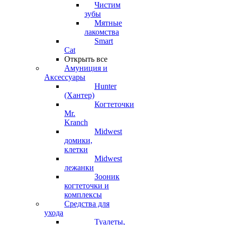
Чистим
зубы
Мятные
лакомства
Smart
Cat
Открыть все
Амуниция и
Аксессуары
Hunter
(Хантер)
Когтеточки
Mr.
Kranch
Midwest
домики,
клетки
Midwest
лежанки
Зооник
когтеточки и
комплексы
Средства для
ухода
Туалеты,