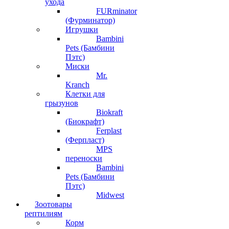
ухода
FURminator
(Фурминатор)
Игрушки
Bambini
Pets (Бамбини
Пэтс)
Миски
Mr.
Kranch
Клетки для
грызунов
Biokraft
(Биокрафт)
Ferplast
(Ферпласт)
MPS
переноски
Bambini
Pets (Бамбини
Пэтс)
Midwest
Зоотовары
рептилиям
Корм