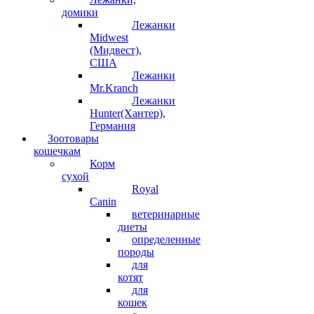
домики
Лежанки
Midwest
(Мидвест),
США
Лежанки
Mr.Kranch
Лежанки
Hunter(Хантер),
Германия
Зоотовары
кошечкам
Корм
сухой
Royal
Canin
ветеринарные
диеты
определенные
породы
для
котят
для
кошек