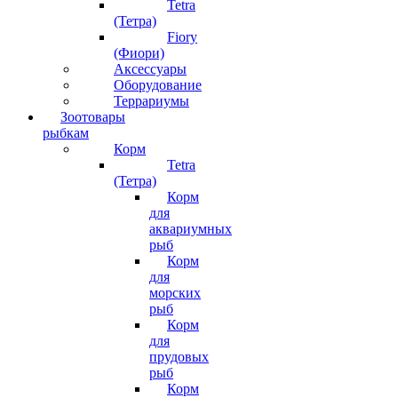
Tetra
(Тетра)
Fiory
(Фиори)
Аксессуары
Оборудование
Террариумы
Зоотовары
рыбкам
Корм
Tetra
(Тетра)
Корм
для
аквариумных
рыб
Корм
для
морских
рыб
Корм
для
прудовых
рыб
Корм