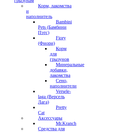
грызунам
Корм, лакомства
и
наполнитель
Bambini
Pets (Бамбини
Пэтс)
Fiory
(Фиори)
Корм
для
грызунов
Минеральные
добавки,
лакомства
Сено,
наполнители
Versele-
laga (Версель
Лага)
Pretty
Cat
Аксессуары
Mr.Kranch
Средства для