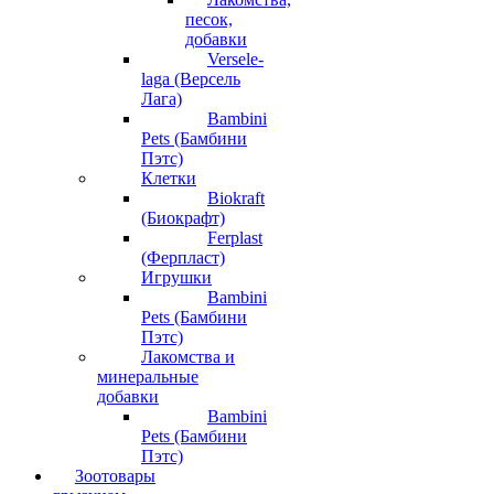
песок,
добавки
Versele-
laga (Версель
Лага)
Bambini
Pets (Бамбини
Пэтс)
Клетки
Biokraft
(Биокрафт)
Ferplast
(Ферпласт)
Игрушки
Bambini
Pets (Бамбини
Пэтс)
Лакомства и
минеральные
добавки
Bambini
Pets (Бамбини
Пэтс)
Зоотовары