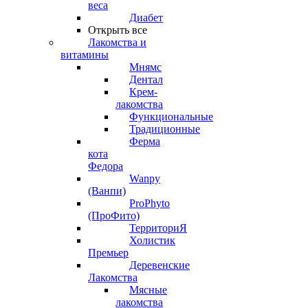
веса
Диабет
Открыть все
Лакомства и
витамины
Мнямс
Дентал
Крем-
лакомства
Функциональные
Традиционные
Ферма
кота
Федора
Wanpy
(Ванпи)
ProPhyto
(ПроФито)
ТерриториЯ
Холистик
Премьер
Деревенские
Лакомства
Мясные
лакомства