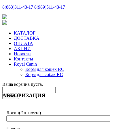
8
(863)
311-43-17
8
(989)
511-43-17
КАТАЛОГ
ДОСТАВКА
ОПЛАТА
АКЦИИ
Новости
Контакты
Royal Canin
Корм для кошек RC
Корм для собак RC
Ваша корзина пуста.
АВТОРИЗАЦИЯ
Логин
(Эл. почта)
Пароль