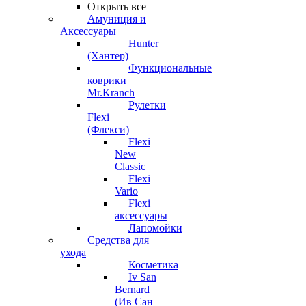
Открыть все
Амуниция и
Аксессуары
Hunter
(Хантер)
Функциональные
коврики
Mr.Kranch
Рулетки
Flexi
(Флекси)
Flexi
New
Classic
Flexi
Vario
Flexi
аксессуары
Лапомойки
Средства для
ухода
Косметика
Iv San
Bernard
(Ив Сан