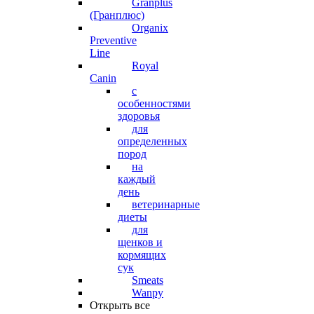
Granplus
(Гранплюс)
Organix
Preventive
Line
Royal
Canin
с
особенностями
здоровья
для
определенных
пород
на
каждый
день
ветеринарные
диеты
для
щенков и
кормящих
сук
Smeats
Wanpy
Открыть все