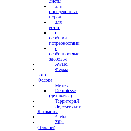
диеты
для
определенных
пород
для
котят
с
особыми
потребностями
с
особенностями
здоровья
Award
Ферма
кота
Федора
Мнямс
Delicatesse
(деликатес)
ТерриториЯ
Деревенские
Лакомства
Savita
Zillii
(Зиллии)