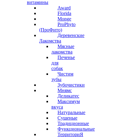
витамины
Award
Florida
Monge
ProPhyto
(ПроФито)
Деревенские
Лакомства
Мясные
лакомства
Печенье
для
собак
Чистим
зубы
Зубочистики
Мнямс
Деликатес
Максимум
вкуса
Натуральные
Сушеные
Традиционные
Функциональные
ТерриториЯ