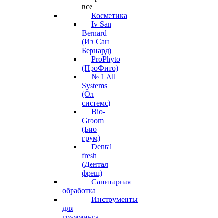
все
Косметика
Iv San
Bernard
(Ив Сан
Бернард)
ProPhyto
(ПроФито)
№ 1 All
Systems
(Ол
системс)
Bio-
Groom
(Био
грум)
Dental
fresh
(Дентал
фреш)
Санитарная
обработка
Инструменты
для
грумминга