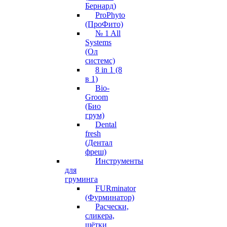
Бернард)
ProPhyto
(ПроФито)
№ 1 All
Systems
(Ол
системс)
8 in 1 (8
в 1)
Bio-
Groom
(Био
грум)
Dental
fresh
(Дентал
фреш)
Инструменты
для
груминга
FURminator
(Фурминатор)
Расчески,
сликера,
щётки