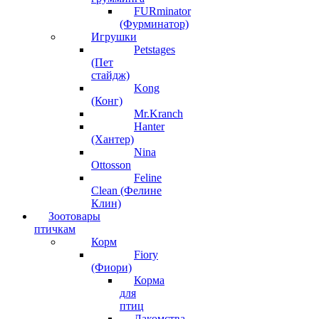
FURminator
(Фурминатор)
Игрушки
Petstages
(Пет
стайдж)
Kong
(Конг)
Mr.Kranch
Hanter
(Хантер)
Nina
Ottosson
Feline
Clean (Фелине
Клин)
Зоотовары
птичкам
Корм
Fiory
(Фиори)
Корма
для
птиц
Лакомства,