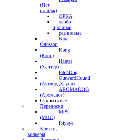
(Пет
стайдж)
ОРКА
особо
прочные
резиновые
Nina
Ottosson
Kong
(Конг)
Hanter
(Хантер)
PitchDog
OutwardHound
(АутвордХаунд)
AROMADOG
(Аромадог)
Открыть все
Переноски
MPS
(МПС)
Ibiyaya
Клетки,
вольеры
Лежанки,