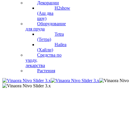
Декорации
H2show
(Аш два
шоу)
Оборудование
для пруда
Tetra
(Тетра)
Hailea
(Хайли)
Средства по
уходу,
лекарства
Растения