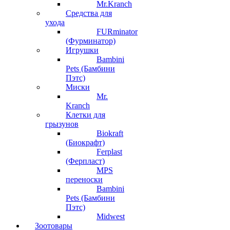
Mr.Kranch
Средства для
ухода
FURminator
(Фурминатор)
Игрушки
Bambini
Pets (Бамбини
Пэтс)
Миски
Mr.
Kranch
Клетки для
грызунов
Biokraft
(Биокрафт)
Ferplast
(Ферпласт)
MPS
переноски
Bambini
Pets (Бамбини
Пэтс)
Midwest
Зоотовары