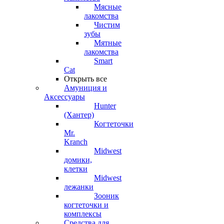
Мясные
лакомства
Чистим
зубы
Мятные
лакомства
Smart
Cat
Открыть все
Амуниция и
Аксессуары
Hunter
(Хантер)
Когтеточки
Mr.
Kranch
Midwest
домики,
клетки
Midwest
лежанки
Зооник
когтеточки и
комплексы
Средства для