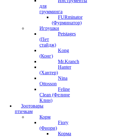
Инструменты
для
грумминга
FURminator
(Фурминатор)
Игрушки
Petstages
(Пет
стайдж)
Kong
(Конг)
Mr.Kranch
Hanter
(Хантер)
Nina
Ottosson
Feline
Clean (Фелине
Клин)
Зоотовары
птичкам
Корм
Fiory
(Фиори)
Корма