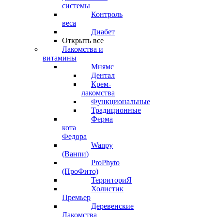
системы
Контроль
веса
Диабет
Открыть все
Лакомства и
витамины
Мнямс
Дентал
Крем-
лакомства
Функциональные
Традиционные
Ферма
кота
Федора
Wanpy
(Ванпи)
ProPhyto
(ПроФито)
ТерриториЯ
Холистик
Премьер
Деревенские
Лакомства