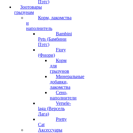
Пэтс)
Зоотовары
грызунам
Корм, лакомства
и
наполнитель
Bambini
Pets (Бамбини
Пэтс)
Fiory
(Фиори)
Корм
для
грызунов
Минеральные
добавки,
лакомства
Сено,
наполнители
Versele-
laga (Версель
Лага)
Pretty
Cat
Аксессуары