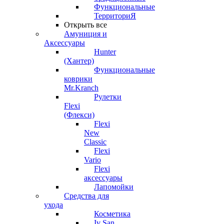
Функциональные
ТерриториЯ
Открыть все
Амуниция и
Аксессуары
Hunter
(Хантер)
Функциональные
коврики
Mr.Kranch
Рулетки
Flexi
(Флекси)
Flexi
New
Classic
Flexi
Vario
Flexi
аксессуары
Лапомойки
Средства для
ухода
Косметика
Iv San