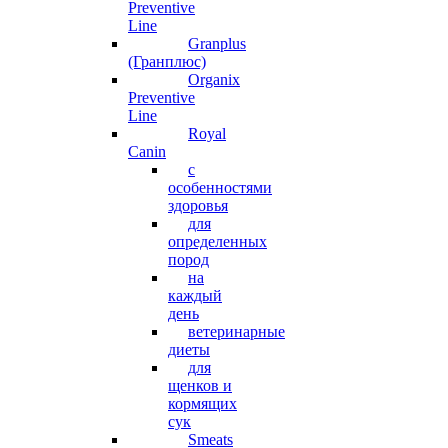
Preventive
Line
Granplus
(Гранплюс)
Organix
Preventive
Line
Royal
Canin
с
особенностями
здоровья
для
определенных
пород
на
каждый
день
ветеринарные
диеты
для
щенков и
кормящих
сук
Smeats