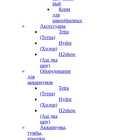
рыб
Корм
для
ракообразных
Аксессуары
Tetra
(Тетра)
Hydor
(Хидор)
H2show
(Аш два
шоу)
Оборудование
для
аквариумов
Tetra
(Тетра)
Hydor
(Хидор)
H2show
(Аш два
шоу)
Аквариумы,
тумбы,
крышки