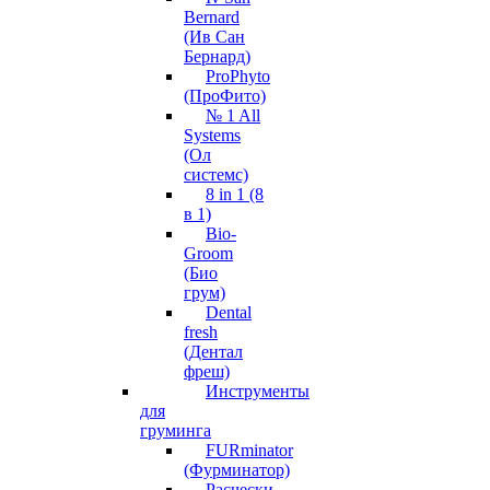
Bernard
(Ив Сан
Бернард)
ProPhyto
(ПроФито)
№ 1 All
Systems
(Ол
системс)
8 in 1 (8
в 1)
Bio-
Groom
(Био
грум)
Dental
fresh
(Дентал
фреш)
Инструменты
для
груминга
FURminator
(Фурминатор)
Расчески,