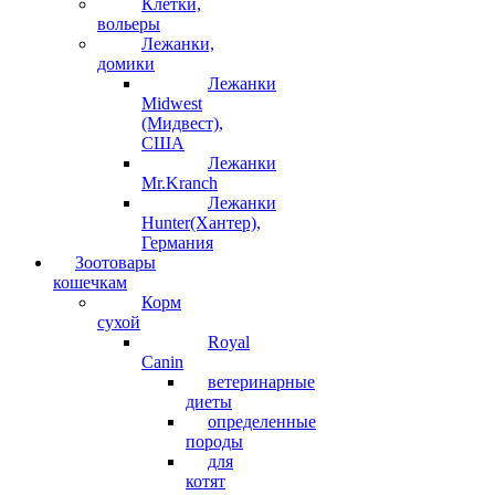
Клетки,
вольеры
Лежанки,
домики
Лежанки
Midwest
(Мидвест),
США
Лежанки
Mr.Kranch
Лежанки
Hunter(Хантер),
Германия
Зоотовары
кошечкам
Корм
сухой
Royal
Canin
ветеринарные
диеты
определенные
породы
для
котят