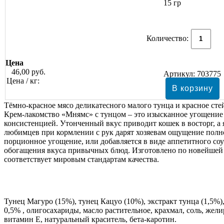
15 гр
Количество:
Цена
46,00 руб.
Артикул:
703775
Цена / кг:
Тёмно-красное мясо деликатесного малого тунца и красное сте
Крем-лакомство «Мнямс» с тунцом – это изысканное угощени
консистенцией. Утонченный вкус приводит кошек в восторг, а
любимцев при кормлении с рук дарят хозяевам ощущение полно
порционное угощение, или добавляется в виде аппетитного со
обогащения вкуса привычных блюд. Изготовлено по новейшей
соответствует мировым стандартам качества.
Тунец Магуро (15%), тунец Кацуо (10%), экстракт тунца (1,5%)
0,5% , олигосахариды, масло растительное, крахмал, соль, же
витамин Е, натуральный краситель, бета-каротин.