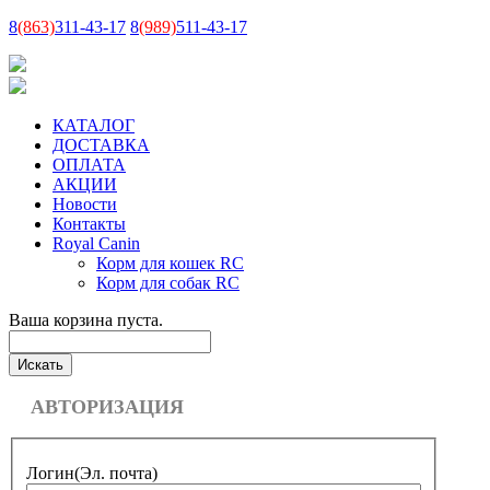
8
(863)
311-43-17
8
(989)
511-43-17
КАТАЛОГ
ДОСТАВКА
ОПЛАТА
АКЦИИ
Новости
Контакты
Royal Canin
Корм для кошек RC
Корм для собак RC
Ваша корзина пуста.
АВТОРИЗАЦИЯ
Логин
(Эл. почта)