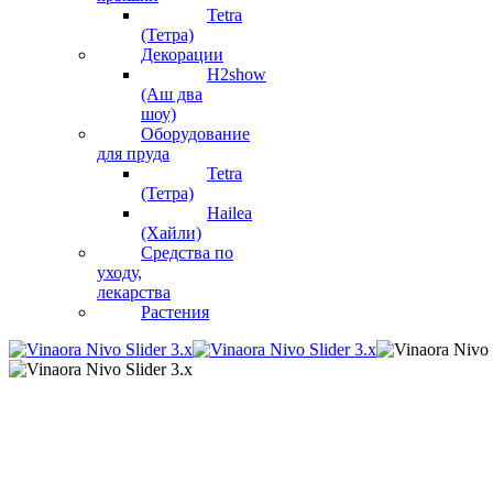
Tetra
(Тетра)
Декорации
H2show
(Аш два
шоу)
Оборудование
для пруда
Tetra
(Тетра)
Hailea
(Хайли)
Средства по
уходу,
лекарства
Растения