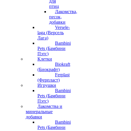
для
птиц
Лакомства,
песок,
добавки
Versele-
laga (Версель
Лага)
Bambini
Pets (Бамбини
Пэтс)
Клетки
Biokraft
(Биокрафт)
Ferplast
(Ферпласт)
Игрушки
Bambini
Pets (Бамбини
Пэтс)
Лакомства и
минеральные
добавки
Bambini
Pets (Бамбини