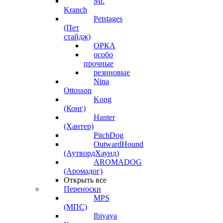
Mr.
Kranch
Petstages
(Пет
стайдж)
ОРКА
особо
прочные
резиновые
Nina
Ottosson
Kong
(Конг)
Hanter
(Хантер)
PitchDog
OutwardHound
(АутвордХаунд)
AROMADOG
(Аромадог)
Открыть все
Переноски
MPS
(МПС)
Ibiyaya