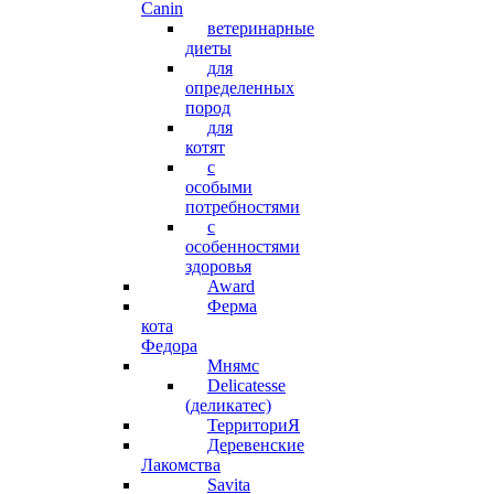
Canin
ветеринарные
диеты
для
определенных
пород
для
котят
с
особыми
потребностями
с
особенностями
здоровья
Award
Ферма
кота
Федора
Мнямс
Delicatesse
(деликатес)
ТерриториЯ
Деревенские
Лакомства
Savita