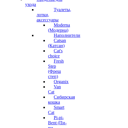
ухода
Туалеты,
лотки,
аксессуары
Moderna
(Модерна)
Наполнители
Catsan
(Катсан)
Cat's
choice
Fresh
Step
(Фреш
степ)
Organix
Van
Cat
Сибирская
кошка
Smart
Cat
Pi-pi-
Bent (Пи-
пи-