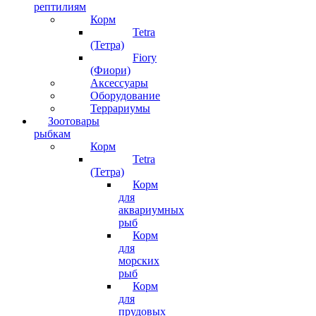
рептилиям
Корм
Tetra
(Тетра)
Fiory
(Фиори)
Аксессуары
Оборудование
Террариумы
Зоотовары
рыбкам
Корм
Tetra
(Тетра)
Корм
для
аквариумных
рыб
Корм
для
морских
рыб
Корм
для
прудовых