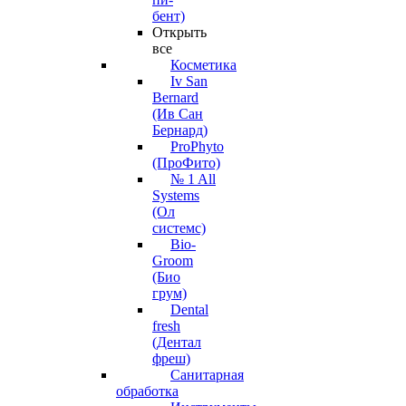
бент)
Открыть
все
Косметика
Iv San
Bernard
(Ив Сан
Бернард)
ProPhyto
(ПроФито)
№ 1 All
Systems
(Ол
системс)
Bio-
Groom
(Био
грум)
Dental
fresh
(Дентал
фреш)
Санитарная
обработка