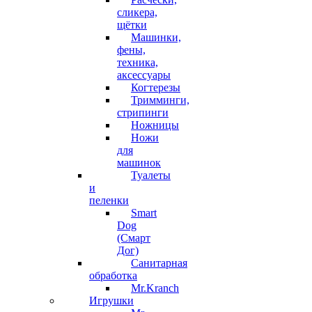
сликера,
щётки
Машинки,
фены,
техника,
аксессуары
Когтерезы
Тримминги,
стрипинги
Ножницы
Ножи
для
машинок
Туалеты
и
пеленки
Smart
Dog
(Смарт
Дог)
Санитарная
обработка
Mr.Kranch
Игрушки