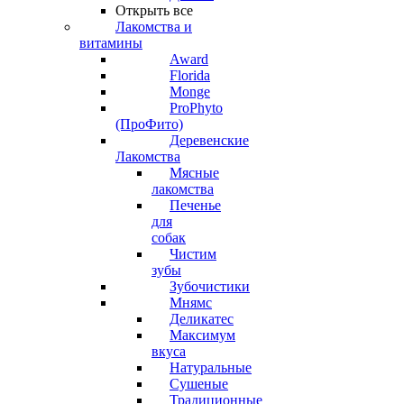
Открыть все
Лакомства и
витамины
Award
Florida
Monge
ProPhyto
(ПроФито)
Деревенские
Лакомства
Мясные
лакомства
Печенье
для
собак
Чистим
зубы
Зубочистики
Мнямс
Деликатес
Максимум
вкуса
Натуральные
Сушеные
Традиционные