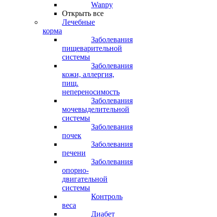
Wanpy
Открыть все
Лечебные
корма
Заболевания
пищеварительной
системы
Заболевания
кожи, аллергия,
пищ.
непереносимость
Заболевания
мочевыделительной
системы
Заболевания
почек
Заболевания
печени
Заболевания
опорно-
двигательной
системы
Контроль
веса
Диабет