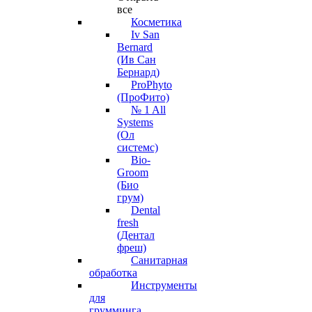
все
Косметика
Iv San
Bernard
(Ив Сан
Бернард)
ProPhyto
(ПроФито)
№ 1 All
Systems
(Ол
системс)
Bio-
Groom
(Био
грум)
Dental
fresh
(Дентал
фреш)
Санитарная
обработка
Инструменты
для
грумминга