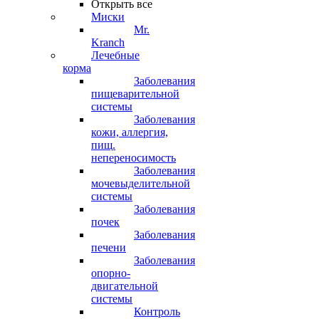
Открыть все
Миски
Mr.
Kranch
Лечебные
корма
Заболевания
пищеварительной
системы
Заболевания
кожи, аллергия,
пищ.
непереносимость
Заболевания
мочевыделительной
системы
Заболевания
почек
Заболевания
печени
Заболевания
опорно-
двигательной
системы
Контроль