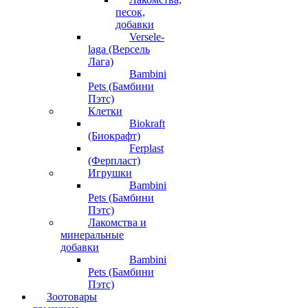
песок,
добавки
Versele-
laga (Версель
Лага)
Bambini
Pets (Бамбини
Пэтс)
Клетки
Biokraft
(Биокрафт)
Ferplast
(Ферпласт)
Игрушки
Bambini
Pets (Бамбини
Пэтс)
Лакомства и
минеральные
добавки
Bambini
Pets (Бамбини
Пэтс)
Зоотовары