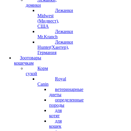
домики
Лежанки
Midwest
(Мидвест),
США
Лежанки
Mr.Kranch
Лежанки
Hunter(Хантер),
Германия
Зоотовары
кошечкам
Корм
сухой
Royal
Canin
ветеринарные
диеты
определенные
породы
для
котят
для
кошек