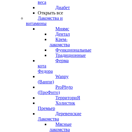
веса
Диабет
Открыть все
Лакомства и
витамины
Мнямс
Дентал
Крем-
лакомства
Функциональные
Традиционные
Ферма
кота
Федора
Wanpy
(Ванпи)
ProPhyto
(ПроФито)
ТерриториЯ
Холистик
Премьер
Деревенские
Лакомства
Мясные
лакомства