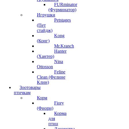
FURminator
(Фурминатор)
Игрушки
Petstages
(Пет
стайдж)
Kong
(Конг)
Mr.Kranch
Hanter
(Хантер)
Nina
Ottosson
Feline
Clean (Фелине
Клин)
Зоотовары
птичкам
Корм
Fiory
(Фиори)
Корма
для
птиц
Лакомства,