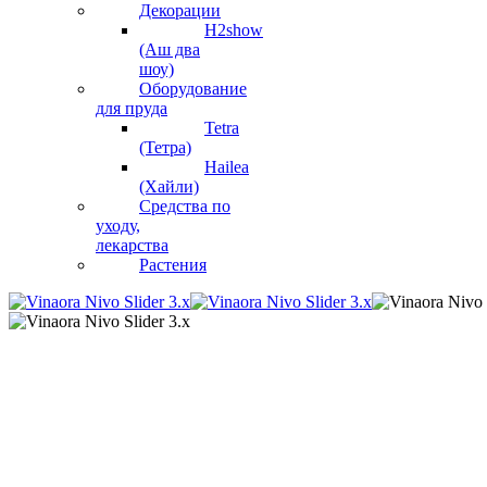
Декорации
H2show
(Аш два
шоу)
Оборудование
для пруда
Tetra
(Тетра)
Hailea
(Хайли)
Средства по
уходу,
лекарства
Растения