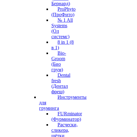
Бернард)
ProPhyto
(ПроФито)
№ 1 All
Systems
(Ол
системс)
8 in 1 (8
в 1)
Bio-
Groom
(Био
грум)
Dental
fresh
(Дентал
фреш)
Инструменты
для
груминга
FURminator
(Фурминатор)
Расчески,
сликера,
щётки