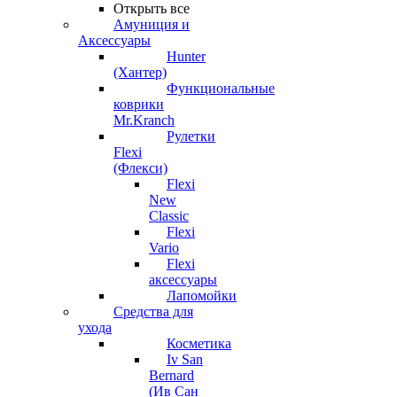
Открыть все
Амуниция и
Аксессуары
Hunter
(Хантер)
Функциональные
коврики
Mr.Kranch
Рулетки
Flexi
(Флекси)
Flexi
New
Classic
Flexi
Vario
Flexi
аксессуары
Лапомойки
Средства для
ухода
Косметика
Iv San
Bernard
(Ив Сан