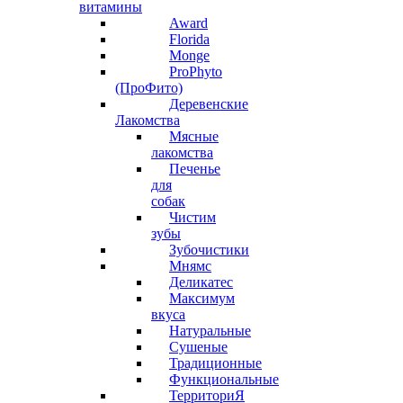
витамины
Award
Florida
Monge
ProPhyto
(ПроФито)
Деревенские
Лакомства
Мясные
лакомства
Печенье
для
собак
Чистим
зубы
Зубочистики
Мнямс
Деликатес
Максимум
вкуса
Натуральные
Сушеные
Традиционные
Функциональные
ТерриториЯ