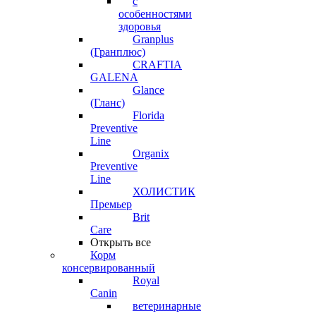
с
особенностями
здоровья
Granplus
(Гранплюс)
CRAFTIA
GALENA
Glance
(Гланс)
Florida
Preventive
Line
Organix
Preventive
Line
ХОЛИСТИК
Премьер
Brit
Care
Открыть все
Корм
консервированный
Royal
Canin
ветеринарные