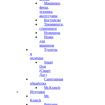
Машинки,
фены,
техника,
аксессуары
Когтерезы
Тримминги,
стрипинги
Ножницы
Ножи
для
машинок
Туалеты
и
пеленки
Smart
Dog
(Смарт
Дог)
Санитарная
обработка
Mr.Kranch
Игрушки
Mr.
Kranch
Petstages