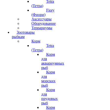
Tetra
(Тетра)
Fiory
(Фиори)
Аксессуары
Оборудование
Террариумы
Зоотовары
рыбкам
Корм
Tetra
(Тетра)
Корм
для
аквариумных
рыб
Корм
для
морских
рыб
Корм
для
прудовых
рыб
Корм