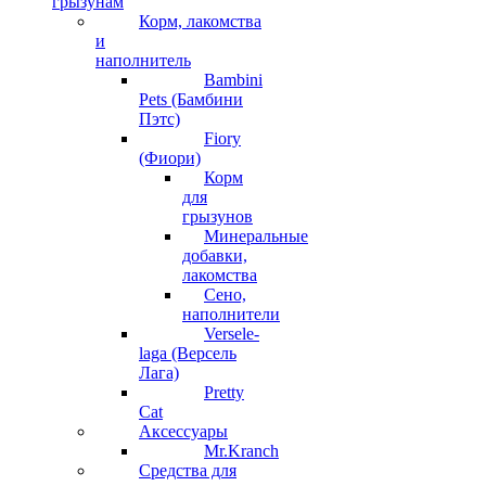
грызунам
Корм, лакомства
и
наполнитель
Bambini
Pets (Бамбини
Пэтс)
Fiory
(Фиори)
Корм
для
грызунов
Минеральные
добавки,
лакомства
Сено,
наполнители
Versele-
laga (Версель
Лага)
Pretty
Cat
Аксессуары
Mr.Kranch
Средства для