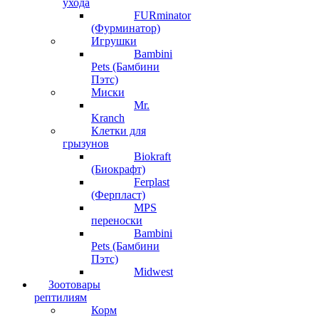
ухода
FURminator
(Фурминатор)
Игрушки
Bambini
Pets (Бамбини
Пэтс)
Миски
Mr.
Kranch
Клетки для
грызунов
Biokraft
(Биокрафт)
Ferplast
(Ферпласт)
MPS
переноски
Bambini
Pets (Бамбини
Пэтс)
Midwest
Зоотовары
рептилиям
Корм