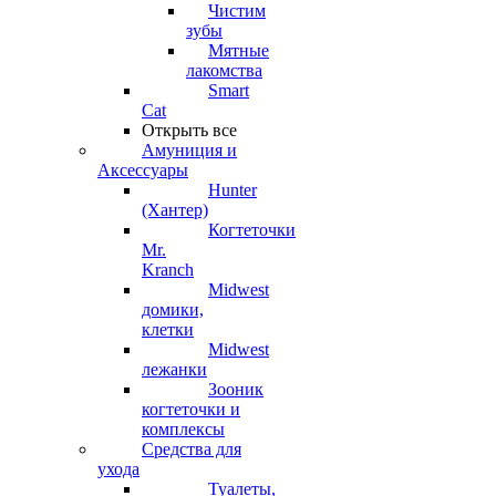
Чистим
зубы
Мятные
лакомства
Smart
Cat
Открыть все
Амуниция и
Аксессуары
Hunter
(Хантер)
Когтеточки
Mr.
Kranch
Midwest
домики,
клетки
Midwest
лежанки
Зооник
когтеточки и
комплексы
Средства для
ухода
Туалеты,