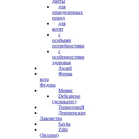
диеты
для
определенных
пород
для
котят
с
особыми
потребностями
с
особенностями
здоровья
Award
Ферма
кота
Федора
Мнямс
Delicatesse
(деликатес)
ТерриториЯ
Деревенские
Лакомства
Savita
Zillii
(Зиллии)