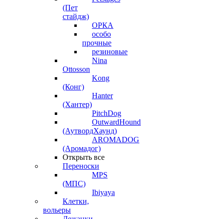
(Пет
стайдж)
ОРКА
особо
прочные
резиновые
Nina
Ottosson
Kong
(Конг)
Hanter
(Хантер)
PitchDog
OutwardHound
(АутвордХаунд)
AROMADOG
(Аромадог)
Открыть все
Переноски
MPS
(МПС)
Ibiyaya
Клетки,
вольеры
Лежанки,