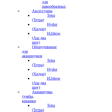
для
ракообразных
Аксессуары
Tetra
(Тетра)
Hydor
(Хидор)
H2show
(Аш два
шоу)
Оборудование
для
аквариумов
Tetra
(Тетра)
Hydor
(Хидор)
H2show
(Аш два
шоу)
Аквариумы,
тумбы,
крышки
Tetra
(Тетра)