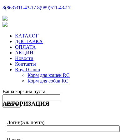
8
(863)
311-43-17
8
(989)
511-43-17
КАТАЛОГ
ДОСТАВКА
ОПЛАТА
АКЦИИ
Новости
Контакты
Royal Canin
Корм для кошек RC
Корм для собак RC
Ваша корзина пуста.
АВТОРИЗАЦИЯ
Логин
(Эл. почта)
Пароль