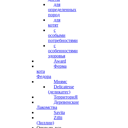
для
определенных
пород
для
котят
с
особыми
потребностями
с
особенностями
здоровья
Award
Ферма
кота
Федора
Мнямс
Delicatesse
(деликатес)
ТерриториЯ
Деревенские
Лакомства
Savita
Zillii
(Зиллии)
Открыть все