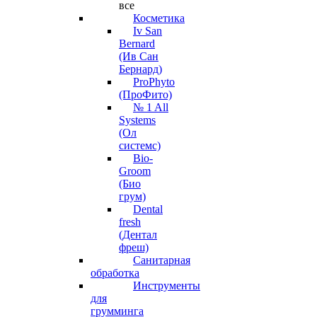
все
Косметика
Iv San
Bernard
(Ив Сан
Бернард)
ProPhyto
(ПроФито)
№ 1 All
Systems
(Ол
системс)
Bio-
Groom
(Био
грум)
Dental
fresh
(Дентал
фреш)
Санитарная
обработка
Инструменты
для
грумминга