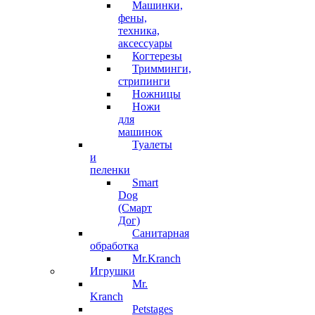
Машинки,
фены,
техника,
аксессуары
Когтерезы
Тримминги,
стрипинги
Ножницы
Ножи
для
машинок
Туалеты
и
пеленки
Smart
Dog
(Смарт
Дог)
Санитарная
обработка
Mr.Kranch
Игрушки
Mr.
Kranch
Petstages