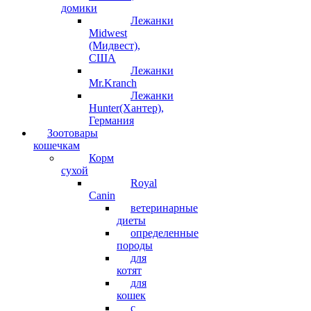
домики
Лежанки
Midwest
(Мидвест),
США
Лежанки
Mr.Kranch
Лежанки
Hunter(Хантер),
Германия
Зоотовары
кошечкам
Корм
сухой
Royal
Canin
ветеринарные
диеты
определенные
породы
для
котят
для
кошек
с