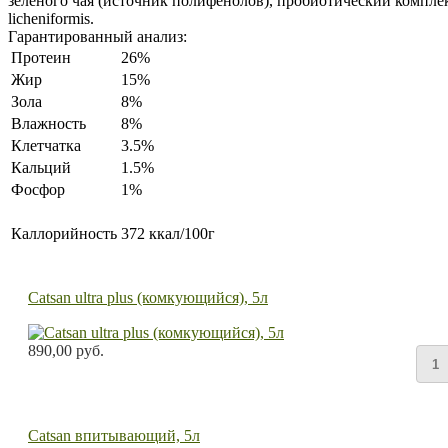
зеленого чая (источник полифенолов), пробиотический комплекс Ba
licheniformis.
Гарантированный анализ:
Протеин
26%
Жир
15%
Зола
8%
Влажность
8%
Клетчатка
3.5%
Кальций
1.5%
Фосфор
1%
Каллорийность
372 ккал/100г
Catsan ultra plus (комкующийся), 5л
890,00 руб.
Catsan впитывающий, 5л