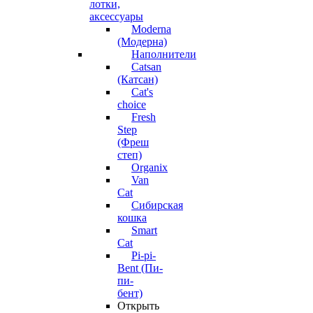
лотки,
аксессуары
Moderna
(Модерна)
Наполнители
Catsan
(Катсан)
Cat's
choice
Fresh
Step
(Фреш
степ)
Organix
Van
Cat
Сибирская
кошка
Smart
Cat
Pi-pi-
Bent (Пи-
пи-
бент)
Открыть