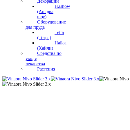
Декорации
H2show
(Аш два
шоу)
Оборудование
для пруда
Tetra
(Тетра)
Hailea
(Хайли)
Средства по
уходу,
лекарства
Растения