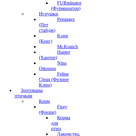
FURminator
(Фурминатор)
Игрушки
Petstages
(Пет
стайдж)
Kong
(Конг)
Mr.Kranch
Hanter
(Хантер)
Nina
Ottosson
Feline
Clean (Фелине
Клин)
Зоотовары
птичкам
Корм
Fiory
(Фиори)
Корма
для
птиц
Лакомства,