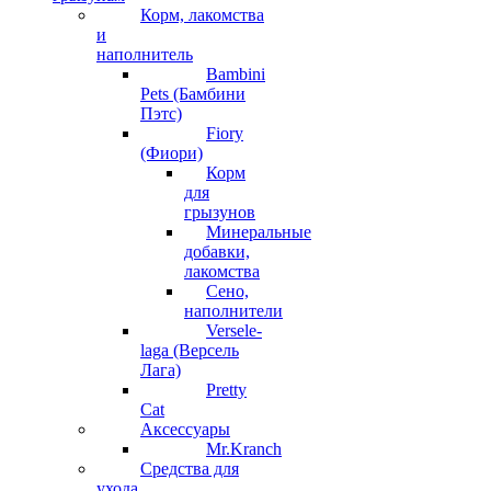
Корм, лакомства
и
наполнитель
Bambini
Pets (Бамбини
Пэтс)
Fiory
(Фиори)
Корм
для
грызунов
Минеральные
добавки,
лакомства
Сено,
наполнители
Versele-
laga (Версель
Лага)
Pretty
Cat
Аксессуары
Mr.Kranch
Средства для
ухода