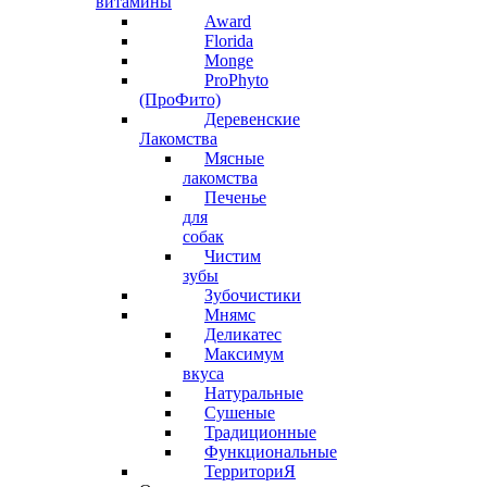
витамины
Award
Florida
Monge
ProPhyto
(ПроФито)
Деревенские
Лакомства
Мясные
лакомства
Печенье
для
собак
Чистим
зубы
Зубочистики
Мнямс
Деликатес
Максимум
вкуса
Натуральные
Сушеные
Традиционные
Функциональные
ТерриториЯ