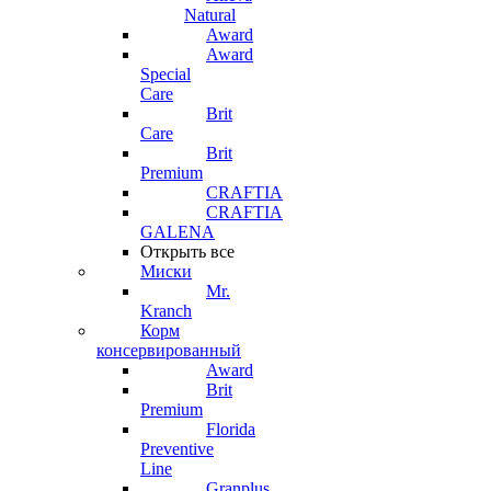
Natural
Award
Award
Special
Care
Brit
Care
Brit
Premium
CRAFTIA
CRAFTIA
GALENA
Открыть все
Миски
Mr.
Kranch
Корм
консервированный
Award
Brit
Premium
Florida
Preventive
Line
Granplus