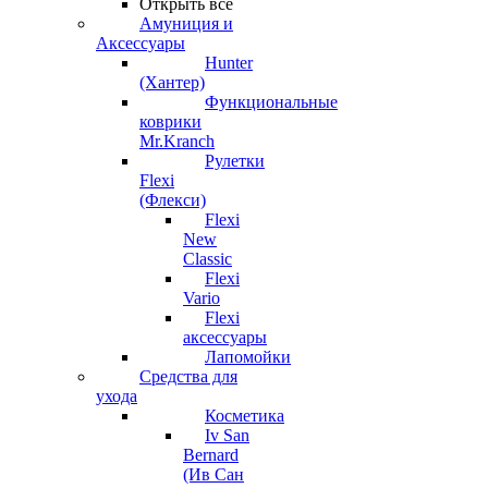
Открыть все
Амуниция и
Аксессуары
Hunter
(Хантер)
Функциональные
коврики
Mr.Kranch
Рулетки
Flexi
(Флекси)
Flexi
New
Classic
Flexi
Vario
Flexi
аксессуары
Лапомойки
Средства для
ухода
Косметика
Iv San
Bernard
(Ив Сан