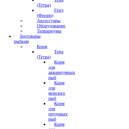
(Тетра)
Fiory
(Фиори)
Аксессуары
Оборудование
Террариумы
Зоотовары
рыбкам
Корм
Tetra
(Тетра)
Корм
для
аквариумных
рыб
Корм
для
морских
рыб
Корм
для
прудовых
рыб
Корм