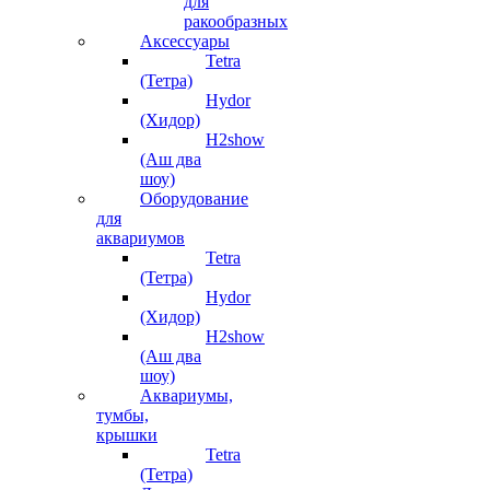
для
ракообразных
Аксессуары
Tetra
(Тетра)
Hydor
(Хидор)
H2show
(Аш два
шоу)
Оборудование
для
аквариумов
Tetra
(Тетра)
Hydor
(Хидор)
H2show
(Аш два
шоу)
Аквариумы,
тумбы,
крышки
Tetra
(Тетра)