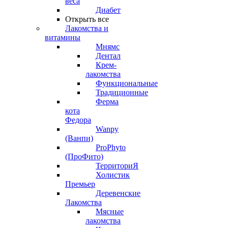
веса
Диабет
Открыть все
Лакомства и
витамины
Мнямс
Дентал
Крем-
лакомства
Функциональные
Традиционные
Ферма
кота
Федора
Wanpy
(Ванпи)
ProPhyto
(ПроФито)
ТерриториЯ
Холистик
Премьер
Деревенские
Лакомства
Мясные
лакомства