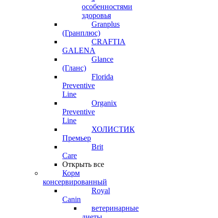
особенностями
здоровья
Granplus
(Гранплюс)
CRAFTIA
GALENA
Glance
(Гланс)
Florida
Preventive
Line
Organix
Preventive
Line
ХОЛИСТИК
Премьер
Brit
Care
Открыть все
Корм
консервированный
Royal
Canin
ветеринарные
диеты