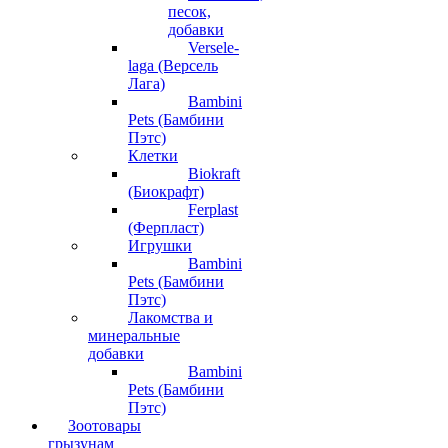
песок,
добавки
Versele-
laga (Версель
Лага)
Bambini
Pets (Бамбини
Пэтс)
Клетки
Biokraft
(Биокрафт)
Ferplast
(Ферпласт)
Игрушки
Bambini
Pets (Бамбини
Пэтс)
Лакомства и
минеральные
добавки
Bambini
Pets (Бамбини
Пэтс)
Зоотовары
грызунам