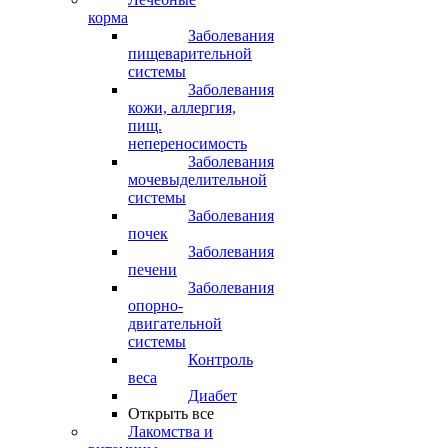
корма
Заболевания
пищеварительной
системы
Заболевания
кожи, аллергия,
пищ.
непереносимость
Заболевания
мочевыделительной
системы
Заболевания
почек
Заболевания
печени
Заболевания
опорно-
двигательной
системы
Контроль
веса
Диабет
Открыть все
Лакомства и