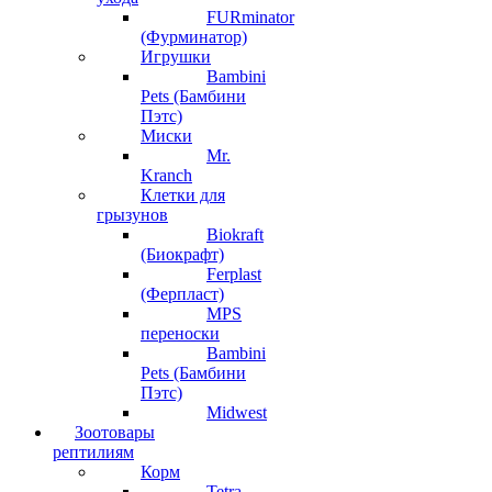
FURminator
(Фурминатор)
Игрушки
Bambini
Pets (Бамбини
Пэтс)
Миски
Mr.
Kranch
Клетки для
грызунов
Biokraft
(Биокрафт)
Ferplast
(Ферпласт)
MPS
переноски
Bambini
Pets (Бамбини
Пэтс)
Midwest
Зоотовары
рептилиям
Корм
Tetra