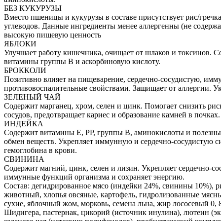
БЕЗ КУКУРУЗЫ
Вместо пшеницы и кукурузы в составе присутствует рис/гречка
углеводов. Данные ингредиенты менее аллергенны (не содержат
высокую пищевую ценность
ЯБЛОКИ
Улучшает работу кишечника, очищает от шлаков и токсинов. С
витамины группы B и аскорбиновую кислоту.
БРОККОЛИ
Позитивно влияет на пищеварение, сердечно-сосудистую, имм
противовоспалительные свойствами. Защищает от аллергии. Ук
ЗЕЛЕНЫЙ ЧАЙ
Содержит марганец, хром, селен и цинк. Помогает снизить рис
сосудов, предотвращает кариес и образование камней в почках.
ИНДЕЙКА
Содержит витамины E, PP, группы B, аминокислоты и полезн
обмен веществ. Укрепляет иммунную и сердечно-сосудистую с
гемоглобина в крови.
СВИНИНА
Содержит магний, цинк, селен и лизин. Укрепляет сердечно-с
иммунные функций организма и сохраняет энергию.
Состав:
дегидрированное мясо (индейки 24%, свинины 10%), ри
животный, хлопья овсяные, картофель, гидролизованные мясн
сухие, яблочный жом, морковь, семена льна, жир лососевый 0, 
Шидигера, пастернак, цикорий (источник инулина), лютеин (экс