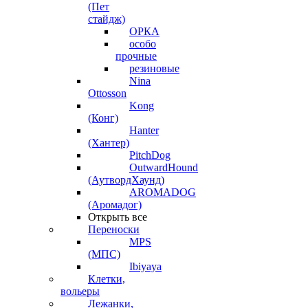
(Пет
стайдж)
ОРКА
особо
прочные
резиновые
Nina
Ottosson
Kong
(Конг)
Hanter
(Хантер)
PitchDog
OutwardHound
(АутвордХаунд)
AROMADOG
(Аромадог)
Открыть все
Переноски
MPS
(МПС)
Ibiyaya
Клетки,
вольеры
Лежанки,