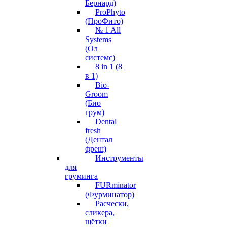
Бернард)
ProPhyto
(ПроФито)
№ 1 All
Systems
(Ол
системс)
8 in 1 (8
в 1)
Bio-
Groom
(Био
грум)
Dental
fresh
(Дентал
фреш)
Инструменты
для
груминга
FURminator
(Фурминатор)
Расчески,
сликера,
щётки