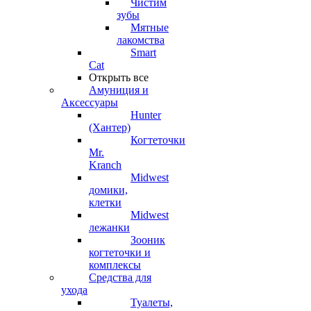
Чистим
зубы
Мятные
лакомства
Smart
Cat
Открыть все
Амуниция и
Аксессуары
Hunter
(Хантер)
Когтеточки
Mr.
Kranch
Midwest
домики,
клетки
Midwest
лежанки
Зооник
когтеточки и
комплексы
Средства для
ухода
Туалеты,