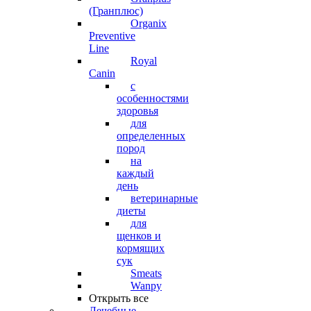
(Гранплюс)
Organix
Preventive
Line
Royal
Canin
с
особенностями
здоровья
для
определенных
пород
на
каждый
день
ветеринарные
диеты
для
щенков и
кормящих
сук
Smeats
Wanpy
Открыть все
Лечебные