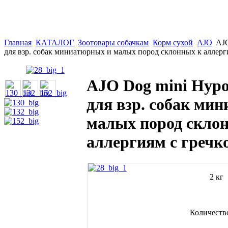
Главная
КАТАЛОГ
Зоотовары собачкам
Корм сухой
AJO
AJO
для взр. собак миниатюрных и малых пород склонных к аллерги
AJO Dog mini Hypo
для взр. собак ми
малых пород скло
аллергиям с гречко
2 кг
Количеств