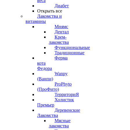
веса
Диабет
Открыть все
Лакомства и
витамины
Мнямс
Дентал
Крем-
лакомства
Функциональные
Традиционные
Ферма
кота
Федора
Wanpy
(Ванпи)
ProPhyto
(ПроФито)
ТерриториЯ
Холистик
Премьер
Деревенские
Лакомства
Мясные
лакомства