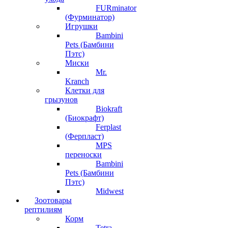
FURminator
(Фурминатор)
Игрушки
Bambini
Pets (Бамбини
Пэтс)
Миски
Mr.
Kranch
Клетки для
грызунов
Biokraft
(Биокрафт)
Ferplast
(Ферпласт)
MPS
переноски
Bambini
Pets (Бамбини
Пэтс)
Midwest
Зоотовары
рептилиям
Корм
Tetra