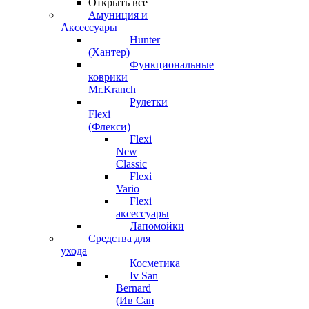
Открыть все
Амуниция и
Аксессуары
Hunter
(Хантер)
Функциональные
коврики
Mr.Kranch
Рулетки
Flexi
(Флекси)
Flexi
New
Classic
Flexi
Vario
Flexi
аксессуары
Лапомойки
Средства для
ухода
Косметика
Iv San
Bernard
(Ив Сан