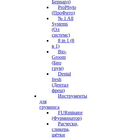
Бернард)
ProPhyto
(ПроФито)
№ 1 All
Systems
(Ол
системс)
8 in 1 (8
в 1)
Bio-
Groom
(Био
грум)
Dental
fresh
(Дентал
фреш)
Инструменты
для
груминга
FURminator
(Фурминатор)
Расчески,
сликера,
щётки