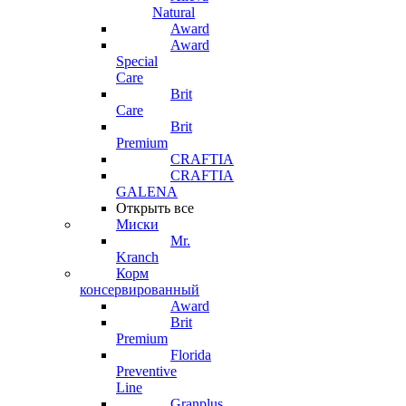
Natural
Award
Award
Special
Care
Brit
Care
Brit
Premium
CRAFTIA
CRAFTIA
GALENA
Открыть все
Миски
Mr.
Kranch
Корм
консервированный
Award
Brit
Premium
Florida
Preventive
Line
Granplus