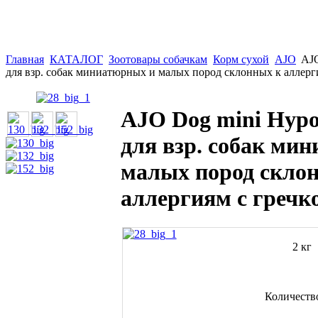
Главная
КАТАЛОГ
Зоотовары собачкам
Корм сухой
AJO
AJO
для взр. собак миниатюрных и малых пород склонных к аллерг
AJO Dog mini Hypo
для взр. собак ми
малых пород скло
аллергиям с гречк
2 кг
Количеств