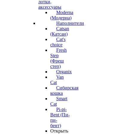
лотки,
аксессуары
Moderna
(Модерна)
Наполнители
Catsan
(Катсан)
Cat's
choice
Fresh
Step
(Фреш
степ)
Organix
Van
Cat
Сибирская
кошка
Smart
Cat
Pi-pi-
Bent (Пи-
пи-
бент)
Открыть