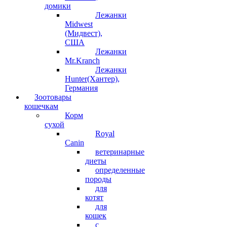
домики
Лежанки
Midwest
(Мидвест),
США
Лежанки
Mr.Kranch
Лежанки
Hunter(Хантер),
Германия
Зоотовары
кошечкам
Корм
сухой
Royal
Canin
ветеринарные
диеты
определенные
породы
для
котят
для
кошек
с