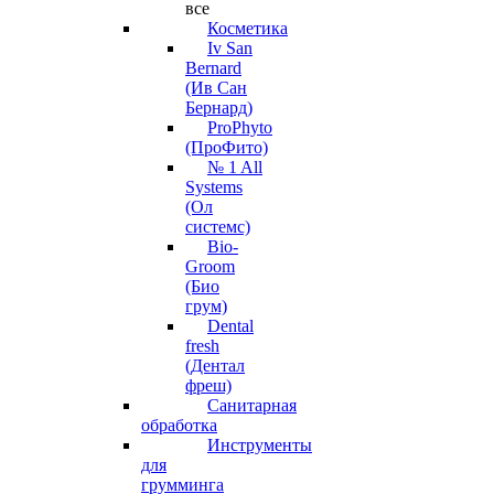
все
Косметика
Iv San
Bernard
(Ив Сан
Бернард)
ProPhyto
(ПроФито)
№ 1 All
Systems
(Ол
системс)
Bio-
Groom
(Био
грум)
Dental
fresh
(Дентал
фреш)
Санитарная
обработка
Инструменты
для
грумминга