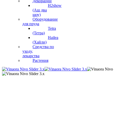
Декорации
H2show
(Аш два
шоу)
Оборудование
для пруда
Tetra
(Тетра)
Hailea
(Хайли)
Средства по
уходу,
лекарства
Растения