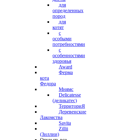
для
определенных
пород
для
котят
с
особыми
потребностями
с
особенностями
здоровья
Award
Ферма
кота
Федора
Мнямс
Delicatesse
(деликатес)
ТерриториЯ
Деревенские
Лакомства
Savita
Zillii
(Зиллии)
Открыть все