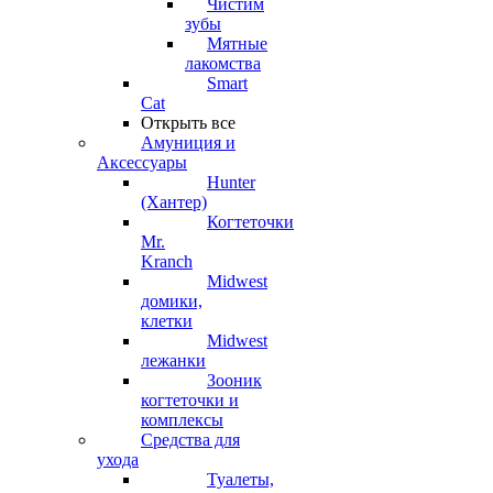
Чистим
зубы
Мятные
лакомства
Smart
Cat
Открыть все
Амуниция и
Аксессуары
Hunter
(Хантер)
Когтеточки
Mr.
Kranch
Midwest
домики,
клетки
Midwest
лежанки
Зооник
когтеточки и
комплексы
Средства для
ухода
Туалеты,