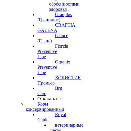
особенностями
здоровья
Granplus
(Гранплюс)
CRAFTIA
GALENA
Glance
(Гланс)
Florida
Preventive
Line
Organix
Preventive
Line
ХОЛИСТИК
Премьер
Brit
Care
Открыть все
Корм
консервированный
Royal
Canin
ветеринарные
диеты