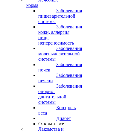
корма
Заболевания
пищеварительной
системы
Заболевания
кожи, аллергия,
пищ.
непереносимость
Заболевания
мочевыделительной
системы
Заболевания
почек
Заболевания
печени
Заболевания
опорно-
двигательной
системы
Контроль
веса
Диабет
Открыть все
Лакомства и