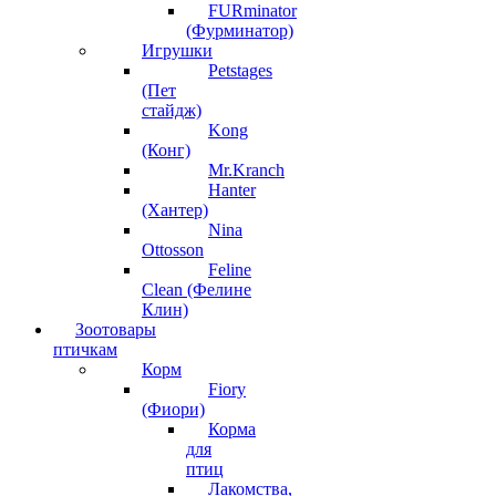
FURminator
(Фурминатор)
Игрушки
Petstages
(Пет
стайдж)
Kong
(Конг)
Mr.Kranch
Hanter
(Хантер)
Nina
Ottosson
Feline
Clean (Фелине
Клин)
Зоотовары
птичкам
Корм
Fiory
(Фиори)
Корма
для
птиц
Лакомства,