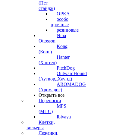
(Пет
стайдж)
ОРКА
особо
прочные
резиновые
Nina
Ottosson
Kong
(Конг)
Hanter
(Хантер)
PitchDog
OutwardHound
(АутвордХаунд)
AROMADOG
(Аромадог)
Открыть все
Переноски
MPS
(МПС)
Ibiyaya
Клетки,
вольеры
Лежанки,