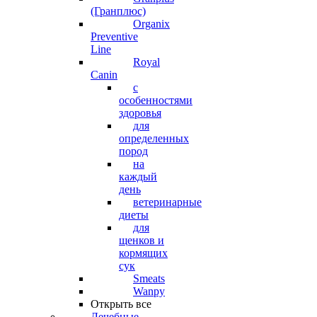
(Гранплюс)
Organix
Preventive
Line
Royal
Canin
с
особенностями
здоровья
для
определенных
пород
на
каждый
день
ветеринарные
диеты
для
щенков и
кормящих
сук
Smeats
Wanpy
Открыть все
Лечебные