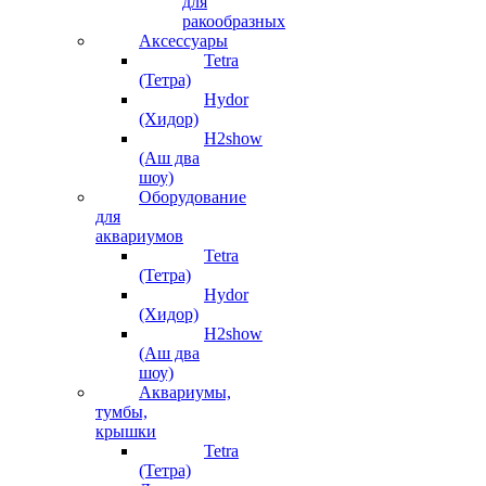
для
ракообразных
Аксессуары
Tetra
(Тетра)
Hydor
(Хидор)
H2show
(Аш два
шоу)
Оборудование
для
аквариумов
Tetra
(Тетра)
Hydor
(Хидор)
H2show
(Аш два
шоу)
Аквариумы,
тумбы,
крышки
Tetra
(Тетра)