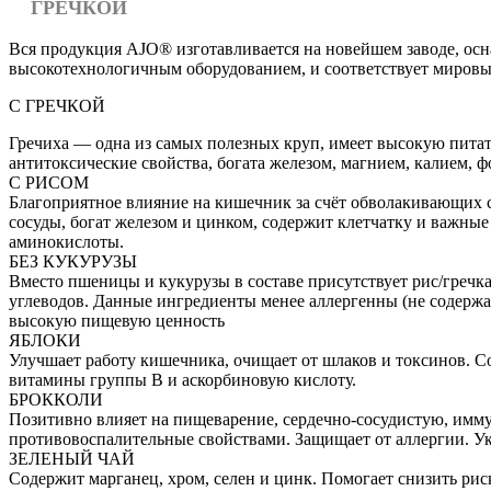
ГРЕЧКОЙ
Вся продукция AJO® изготавливается на новейшем заводе, о
высокотехнологичным оборудованием, и соответствует мировым
C ГРЕЧКОЙ
Гречиха — одна из самых полезных круп, имеет высокую питат
антитоксические свойства, богата железом, магнием, калием,
С РИСОМ
Благоприятное влияние на кишечник за счёт обволакивающих с
сосуды, богат железом и цинком, содержит клетчатку и важные
аминокислоты.
БЕЗ КУКУРУЗЫ
Вместо пшеницы и кукурузы в составе присутствует рис/гречка
углеводов. Данные ингредиенты менее аллергенны (не содержат
высокую пищевую ценность
ЯБЛОКИ
Улучшает работу кишечника, очищает от шлаков и токсинов. С
витамины группы B и аскорбиновую кислоту.
БРОККОЛИ
Позитивно влияет на пищеварение, сердечно-сосудистую, имм
противовоспалительные свойствами. Защищает от аллергии. Ук
ЗЕЛЕНЫЙ ЧАЙ
Содержит марганец, хром, селен и цинк. Помогает снизить рис