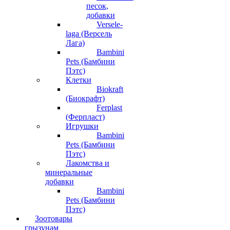
песок,
добавки
Versele-
laga (Версель
Лага)
Bambini
Pets (Бамбини
Пэтс)
Клетки
Biokraft
(Биокрафт)
Ferplast
(Ферпласт)
Игрушки
Bambini
Pets (Бамбини
Пэтс)
Лакомства и
минеральные
добавки
Bambini
Pets (Бамбини
Пэтс)
Зоотовары
грызунам