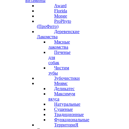
витамины
Award
Florida
Monge
ProPhyto
(ПроФито)
Деревенские
Лакомства
Мясные
лакомства
Печенье
для
собак
Чистим
зубы
Зубочистики
Мнямс
Деликатес
Максимум
вкуса
Натуральные
Сушеные
Традиционные
Функциональные
ТерриториЯ