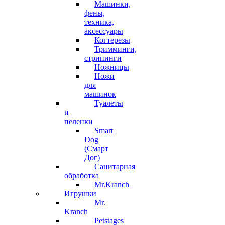
Машинки,
фены,
техника,
аксессуары
Когтерезы
Тримминги,
стрипинги
Ножницы
Ножи
для
машинок
Туалеты
и
пеленки
Smart
Dog
(Смарт
Дог)
Санитарная
обработка
Mr.Kranch
Игрушки
Mr.
Kranch
Petstages