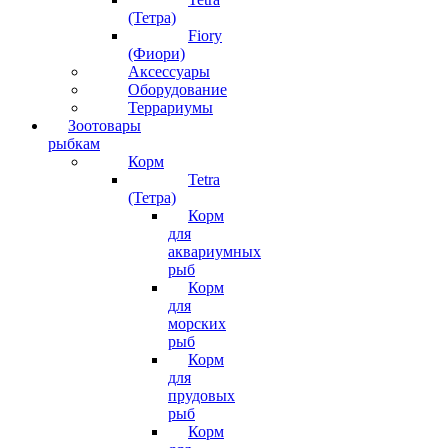
(Тетра)
Fiory
(Фиори)
Аксессуары
Оборудование
Террариумы
Зоотовары
рыбкам
Корм
Tetra
(Тетра)
Корм
для
аквариумных
рыб
Корм
для
морских
рыб
Корм
для
прудовых
рыб
Корм