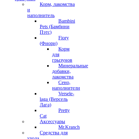
Корм, лакомства
и
наполнитель
Bambini
Pets (Бамбини
Пэтс)
Fiory
(Фиори)
Корм
для
грызунов
Минеральные
добавки,
лакомства
Сено,
наполнители
Versele-
laga (Версель
Лага)
Pretty
Cat
Аксессуары
Mr.Kranch
Средства для
ухода