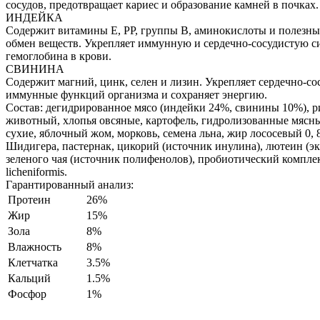
сосудов, предотвращает кариес и образование камней в почках.
ИНДЕЙКА
Содержит витамины E, PP, группы B, аминокислоты и полезн
обмен веществ. Укрепляет иммунную и сердечно-сосудистую с
гемоглобина в крови.
СВИНИНА
Содержит магний, цинк, селен и лизин. Укрепляет сердечно-с
иммунные функций организма и сохраняет энергию.
Состав:
дегидрированное мясо (индейки 24%, свинины 10%), ри
животный, хлопья овсяные, картофель, гидролизованные мясн
сухие, яблочный жом, морковь, семена льна, жир лососевый 0, 
Шидигера, пастернак, цикорий (источник инулина), лютеин (экс
зеленого чая (источник полифенолов), пробиотический комплекс Ba
licheniformis.
Гарантированный анализ:
Протеин
26%
Жир
15%
Зола
8%
Влажность
8%
Клетчатка
3.5%
Кальций
1.5%
Фосфор
1%