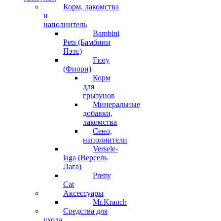
Корм, лакомства
и
наполнитель
Bambini
Pets (Бамбини
Пэтс)
Fiory
(Фиори)
Корм
для
грызунов
Минеральные
добавки,
лакомства
Сено,
наполнители
Versele-
laga (Версель
Лага)
Pretty
Cat
Аксессуары
Mr.Kranch
Средства для
ухода