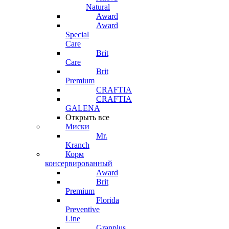
Natural
Award
Award
Special
Care
Brit
Care
Brit
Premium
CRAFTIA
CRAFTIA
GALENA
Открыть все
Миски
Mr.
Kranch
Корм
консервированный
Award
Brit
Premium
Florida
Preventive
Line
Granplus