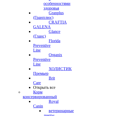
особенностями
здоровья
Granplus
(Гранплюс)
CRAFTIA
GALENA
Glance
(Гланс)
Florida
Preventive
Line
Organix
Preventive
Line
ХОЛИСТИК
Премьер
Brit
Care
Открыть все
Корм
консервированный
Royal
Canin
ветеринарные
диеты