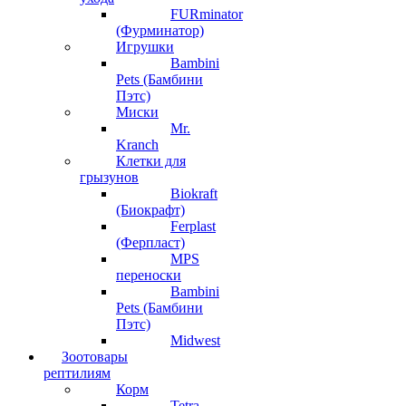
FURminator
(Фурминатор)
Игрушки
Bambini
Pets (Бамбини
Пэтс)
Миски
Mr.
Kranch
Клетки для
грызунов
Biokraft
(Биокрафт)
Ferplast
(Ферпласт)
MPS
переноски
Bambini
Pets (Бамбини
Пэтс)
Midwest
Зоотовары
рептилиям
Корм
Tetra