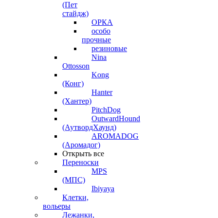
(Пет
стайдж)
ОРКА
особо
прочные
резиновые
Nina
Ottosson
Kong
(Конг)
Hanter
(Хантер)
PitchDog
OutwardHound
(АутвордХаунд)
AROMADOG
(Аромадог)
Открыть все
Переноски
MPS
(МПС)
Ibiyaya
Клетки,
вольеры
Лежанки,