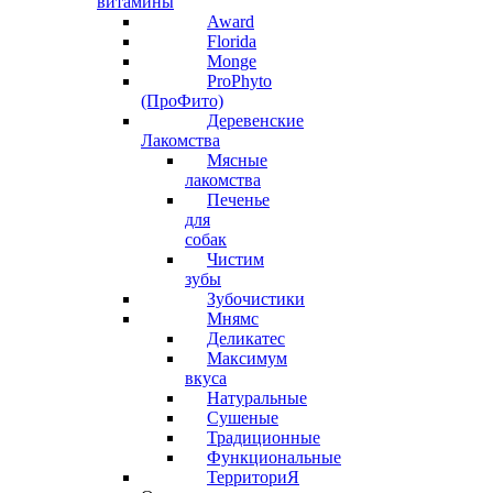
витамины
Award
Florida
Monge
ProPhyto
(ПроФито)
Деревенские
Лакомства
Мясные
лакомства
Печенье
для
собак
Чистим
зубы
Зубочистики
Мнямс
Деликатес
Максимум
вкуса
Натуральные
Сушеные
Традиционные
Функциональные
ТерриториЯ