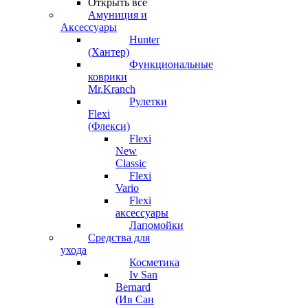
Открыть все
Амуниция и
Аксессуары
Hunter
(Хантер)
Функциональные
коврики
Mr.Kranch
Рулетки
Flexi
(Флекси)
Flexi
New
Classic
Flexi
Vario
Flexi
аксессуары
Лапомойки
Средства для
ухода
Косметика
Iv San
Bernard
(Ив Сан