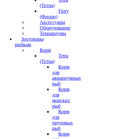
(Тетра)
Fiory
(Фиори)
Аксессуары
Оборудование
Террариумы
Зоотовары
рыбкам
Корм
Tetra
(Тетра)
Корм
для
аквариумных
рыб
Корм
для
морских
рыб
Корм
для
прудовых
рыб
Корм