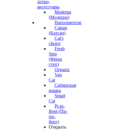
лотки,
аксессуары
Moderna
(Модерна)
Наполнители
Catsan
(Катсан)
Cat's
choice
Fresh
Step
(Фреш
степ)
Organix
Van
Cat
Сибирская
кошка
Smart
Cat
Pi-pi-
Bent (Пи-
пи-
бент)
Открыть