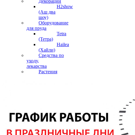
Декорации
H2show
(Аш два
шоу)
Оборудование
для пруда
Tetra
(Тетра)
Hailea
(Хайли)
Средства по
уходу,
лекарства
Растения