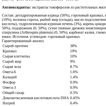
Антиоксиданты:
экстракты токоферолов из растительных масел 
Состав:
дегидратированная курица (50%), гороховый крахмал, 
(10%), волокна гороха, рыбий жир (сельди), масло подсолнечн
кислоты), гидролизованная куриная печень (3%), корень цикор
50%), подорожник (0, 50%), сухие пивные дрожжи инактивиро
спирулина (Arthrospira platensis) (0, 50%), карбонат калия, глю
юкки. Источник углеводов: гороховый крахмал.
Гарантированный анализ:
Сырой протеин
38%
Крахмал
19%
Сырая клетчатка
10%
Сырой жир
9%
Сырая зола
8.7%
Омега-6
1.6%
Кальций
1.4%
Фосфор
0.9%
Омега-3
0.9%
Общий сахар
0.5%
Докозагексаеновая кислотакислота DHA
0.45%
Натрий
0.4%