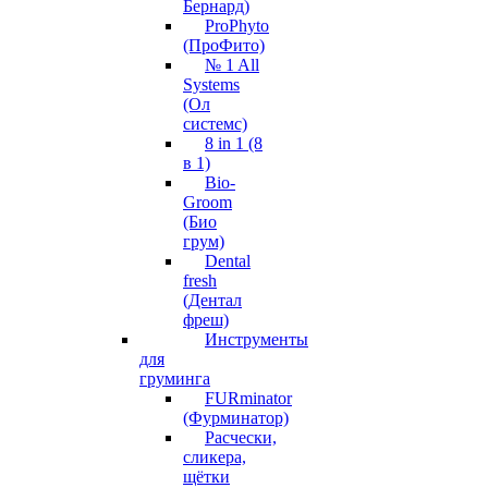
Бернард)
ProPhyto
(ПроФито)
№ 1 All
Systems
(Ол
системс)
8 in 1 (8
в 1)
Bio-
Groom
(Био
грум)
Dental
fresh
(Дентал
фреш)
Инструменты
для
груминга
FURminator
(Фурминатор)
Расчески,
сликера,
щётки