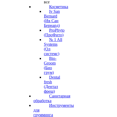
все
Косметика
Iv San
Bernard
(Ив Сан
Бернард)
ProPhyto
(ПроФито)
№ 1 All
Systems
(Ол
системс)
Bio-
Groom
(Био
грум)
Dental
fresh
(Дентал
фреш)
Санитарная
обработка
Инструменты
для
грумминга