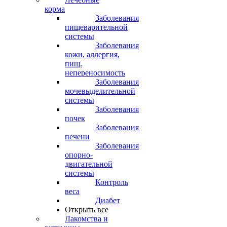
корма
Заболевания
пищеварительной
системы
Заболевания
кожи, аллергия,
пищ.
непереносимость
Заболевания
мочевыделительной
системы
Заболевания
почек
Заболевания
печени
Заболевания
опорно-
двигательной
системы
Контроль
веса
Диабет
Открыть все
Лакомства и