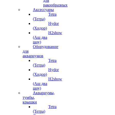
для
ракообразных
Аксессуары
Tetra
(Тетра)
Hydor
(Хидор)
H2show
(Аш два
шоу)
Оборудование
для
аквариумов
Tetra
(Тетра)
Hydor
(Хидор)
H2show
(Аш два
шоу)
Аквариумы,
тумбы,
крышки
Tetra
(Тетра)