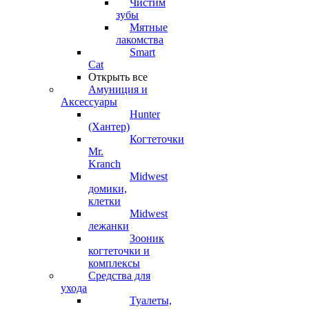
Чистим
зубы
Мятные
лакомства
Smart
Cat
Открыть все
Амуниция и
Аксессуары
Hunter
(Хантер)
Когтеточки
Mr.
Kranch
Midwest
домики,
клетки
Midwest
лежанки
Зооник
когтеточки и
комплексы
Средства для
ухода
Туалеты,