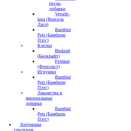
песок,
добавки
Versele-
laga (Версель
Лага)
Bambini
Pets (Бамбини
Пэтс)
Клетки
Biokraft
(Биокрафт)
Ferplast
(Ферпласт)
Игрушки
Bambini
Pets (Бамбини
Пэтс)
Лакомства и
минеральные
добавки
Bambini
Pets (Бамбини
Пэтс)
Зоотовары
грызунам