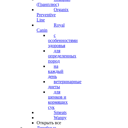
(Гранплюс)
Organix
Preventive
Line
Royal
Canin
с
особенностями
здоровья
для
определенных
пород
на
каждый
день
ветеринарные
диеты
для
щенков и
кормящих
сук
Smeats
Wanpy
Открыть все
Лечебные