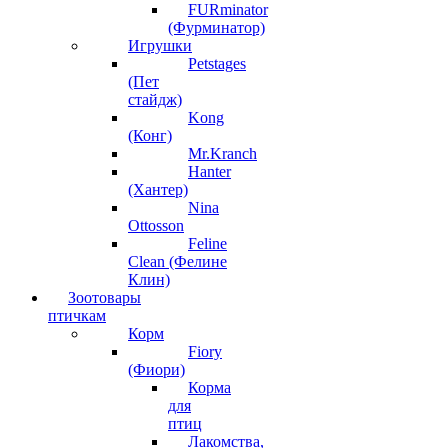
FURminator
(Фурминатор)
Игрушки
Petstages
(Пет
стайдж)
Kong
(Конг)
Mr.Kranch
Hanter
(Хантер)
Nina
Ottosson
Feline
Clean (Фелине
Клин)
Зоотовары
птичкам
Корм
Fiory
(Фиори)
Корма
для
птиц
Лакомства,