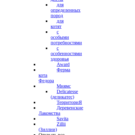
для
определенных
пород
для
котят
с
особыми
потребностями
с
особенностями
здоровья
Award
Ферма
кота
Федора
Мнямс
Delicatesse
(деликатес)
ТерриториЯ
Деревенские
Лакомства
Savita
Zillii
(Зиллии)
Открыть все