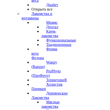
веса
Диабет
Открыть все
Лакомства и
витамины
Мнямс
Дентал
Крем-
лакомства
Функциональные
Традиционные
Ферма
кота
Федора
Wanpy
(Ванпи)
ProPhyto
(ПроФито)
ТерриториЯ
Холистик
Премьер
Деревенские
Лакомства
Мясные
лакомства