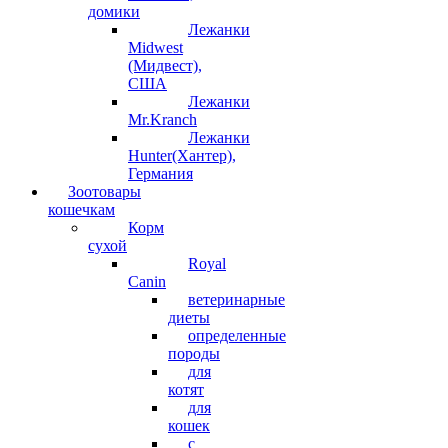
домики
Лежанки
Midwest
(Мидвест),
США
Лежанки
Mr.Kranch
Лежанки
Hunter(Хантер),
Германия
Зоотовары
кошечкам
Корм
сухой
Royal
Canin
ветеринарные
диеты
определенные
породы
для
котят
для
кошек
с