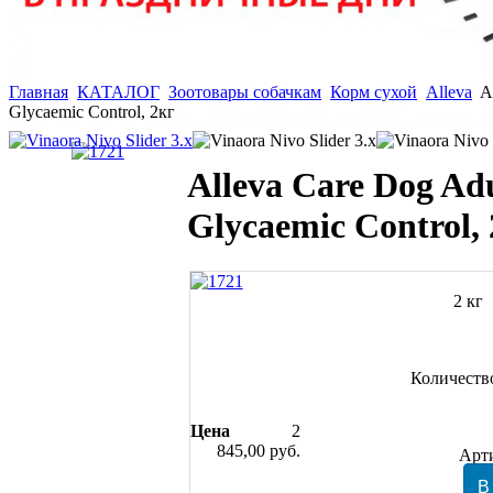
Главная
КАТАЛОГ
Зоотовары собачкам
Корм сухой
Alleva
A
Glycaemic Control, 2кг
Alleva Care Dog Adu
Glycaemic Control,
2 кг
Количеств
Цена
2
845,00 руб.
Арт