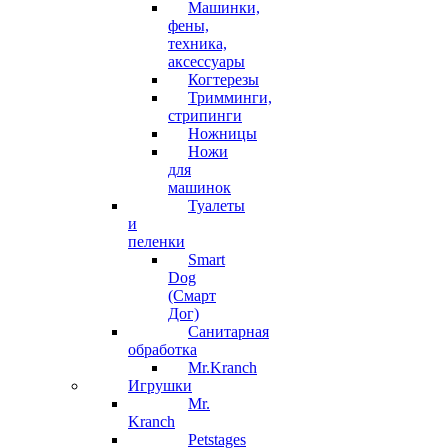
Машинки,
фены,
техника,
аксессуары
Когтерезы
Тримминги,
стрипинги
Ножницы
Ножи
для
машинок
Туалеты
и
пеленки
Smart
Dog
(Смарт
Дог)
Санитарная
обработка
Mr.Kranch
Игрушки
Mr.
Kranch
Petstages