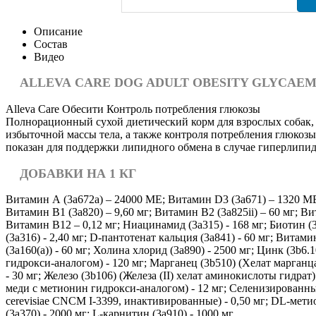
Описание
Состав
Видео
ALLEVA
CARE DOG ADULT OBESITY GLYCAE
Alleva Care Обесити Контроль потребления глюкозы
Полнорационный сухой диетический корм для взрослых собак,
избыточной массы тела, а также контроля потребления глюкозы
показан для поддержки липидного обмена в случае гиперлипи
ДОБАВКИ НА 1 КГ
Витамин А (3a672a) – 24000 МЕ; Витамин D3 (3a671) – 1320 МЕ
Витамин B1 (3a820) – 9,60 мг; Витамин B2 (3a825ii) – 60 мг; Ви
Витамин B12 – 0,12 мг; Ниацинамид (3а315) - 168 мг; Биотин (3
(3a316) - 2,40 мг; D-пантотенат кальция (3a841) - 60 мг; Витами
(3a160(a)) - 60 мг; Холина хлорид (3a890) - 2500 мг; Цинк (3b6
гидрокси-аналогом) - 120 мг; Марганец (3b510) (Хелат марган
- 30 мг; Железо (3b106) (Железа (II) хелат аминокислоты гидрат)
меди с метионин гидрокси-аналогом) - 12 мг; Селенизированны
cerevisiae CNCM I-3399, инактивированные) - 0,50 мг; DL-метио
(3a370) - 2000 мг; L-карнитин (3a910) - 1000 мг.