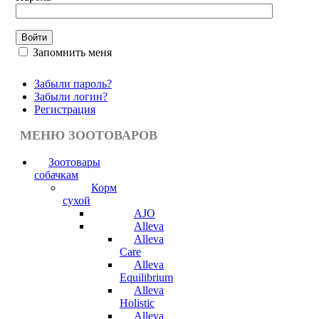
Запомнить меня
Забыли пароль?
Забыли логин?
Регистрация
МЕНЮ ЗООТОВАРОВ
Зоотовары
собачкам
Корм
сухой
AJO
Alleva
Alleva
Care
Alleva
Equilibrium
Alleva
Holistic
Alleva