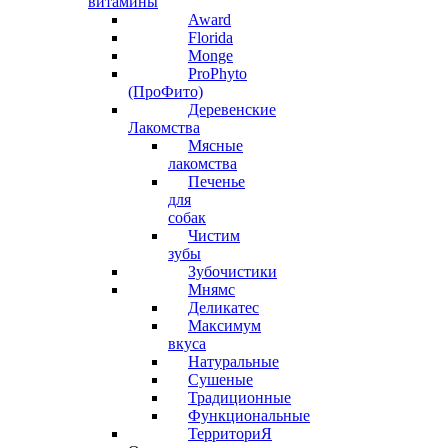
витамины
Award
Florida
Monge
ProPhyto
(ПроФито)
Деревенские
Лакомства
Мясные
лакомства
Печенье
для
собак
Чистим
зубы
Зубочистики
Мнямс
Деликатес
Максимум
вкуса
Натуральные
Сушеные
Традиционные
Функциональные
ТерриториЯ