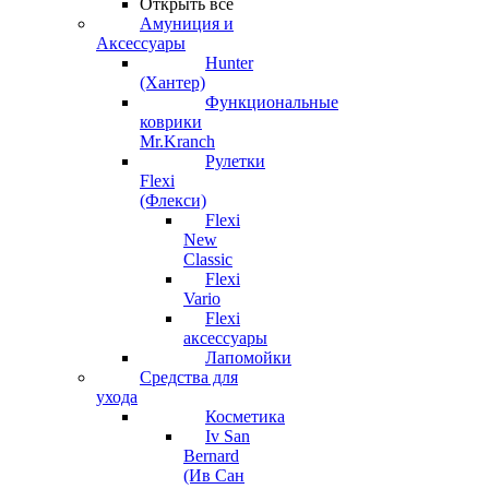
Открыть все
Амуниция и
Аксессуары
Hunter
(Хантер)
Функциональные
коврики
Mr.Kranch
Рулетки
Flexi
(Флекси)
Flexi
New
Classic
Flexi
Vario
Flexi
аксессуары
Лапомойки
Средства для
ухода
Косметика
Iv San
Bernard
(Ив Сан