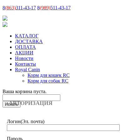
8
(863)
311-43-17
8
(989)
511-43-17
КАТАЛОГ
ДОСТАВКА
ОПЛАТА
АКЦИИ
Новости
Контакты
Royal Canin
Корм для кошек RC
Корм для собак RC
Ваша корзина пуста.
АВТОРИЗАЦИЯ
Логин
(Эл. почта)
Пароль