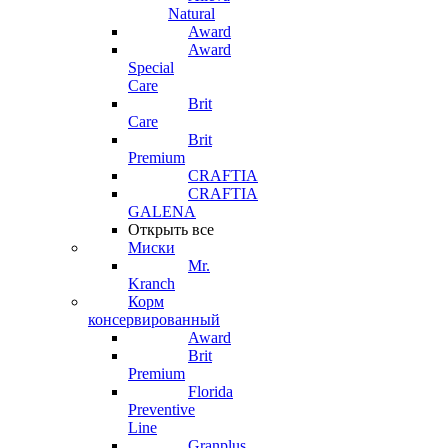
Natural
Award
Award
Special
Care
Brit
Care
Brit
Premium
CRAFTIA
CRAFTIA
GALENA
Открыть все
Миски
Mr.
Kranch
Корм
консервированный
Award
Brit
Premium
Florida
Preventive
Line
Granplus