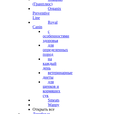
(Гранплюс)
Organix
Preventive
Line
Royal
Canin
с
особенностями
здоровья
для
определенных
пород
на
каждый
день
ветеринарные
диеты
для
щенков и
кормящих
сук
Smeats
Wanpy
Открыть все
Лечебные