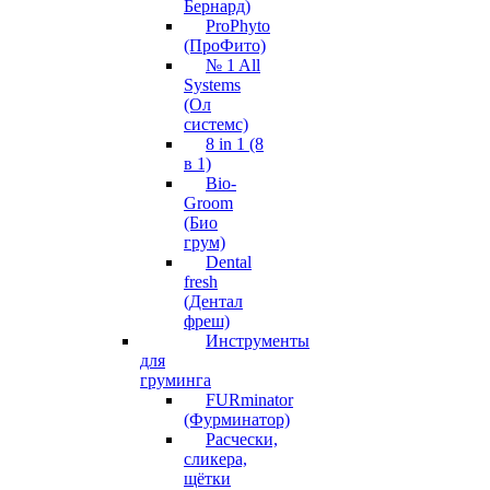
Бернард)
ProPhyto
(ПроФито)
№ 1 All
Systems
(Ол
системс)
8 in 1 (8
в 1)
Bio-
Groom
(Био
грум)
Dental
fresh
(Дентал
фреш)
Инструменты
для
груминга
FURminator
(Фурминатор)
Расчески,
сликера,
щётки