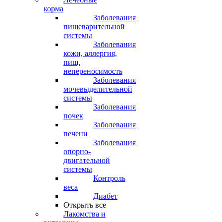
корма
Заболевания
пищеварительной
системы
Заболевания
кожи, аллергия,
пищ.
непереносимость
Заболевания
мочевыделительной
системы
Заболевания
почек
Заболевания
печени
Заболевания
опорно-
двигательной
системы
Контроль
веса
Диабет
Открыть все
Лакомства и