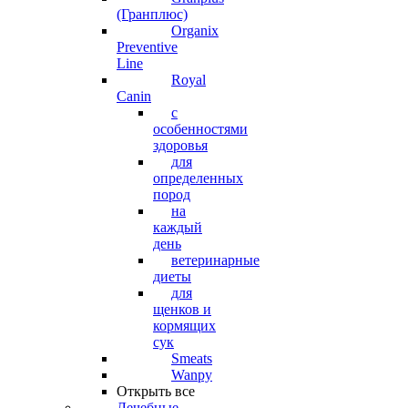
(Гранплюс)
Organix
Preventive
Line
Royal
Canin
с
особенностями
здоровья
для
определенных
пород
на
каждый
день
ветеринарные
диеты
для
щенков и
кормящих
сук
Smeats
Wanpy
Открыть все
Лечебные