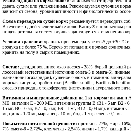
Рекомендации по кормлению:
в зависимости от предпочтени
давать сухим или увлажнённым. Рекомендуемая суточная норм
зависит от сезона, уровня активности и физиологических особ
Схема перевода на сухой корм:
рекомендуется переводить соб
В течение 5 дней увеличивайте долю Karmy® в привычном рац
пищеварительная система лучше адаптируется к изменению ко
Условия хранения:
хранить при температуре от -5 до +30 °С 
воздуха не более 75 %. Беречь от попадания прямых солнечных
хранить на полу в сырых помещениях.
Состав:
дегидрированное мясо лосося - 38%, бурый цельный р
лососевый (естественный источник омега-3 и омега-6), пивны
маннанолигосахаридов), сушеное яблоко, витаминно-минерал
морская капуста, пробиотики (Bacillus subtilis, Bacillus lichenif
смесью природных токоферолов (источники натурального вита
Витамины и минеральные добавки на 1 кг корма:
витамин А 
МЕ, витамин Е - 200 МЕ, витамины группы В (В1 - 5 мг, В2 - 6 мг
15 мг, В6 - 6 мг, В7 - 0,5 мг, В9 - 1 мг, В12 - 0,04 мг), витамин С 
мг, цинк - 120 мг, марганец - 10 мг, йод - 1 мг, селен - 0,1 мг.
Показатели питательной ценности:
протеин - 27%, жир - 16%, 
7%, омега-6 - 2,72%, клетчатка - 2,54%, лизин - 1,7%, кальций 