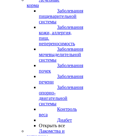
корма
Заболевания
пищеварительной
системы
Заболевания
кожи, аллергия,
пищ.
непереносимость
Заболевания
мочевыделительной
системы
Заболевания
почек
Заболевания
печени
Заболевания
опорно-
двигательной
системы
Контроль
веса
Диабет
Открыть все
Лакомства и