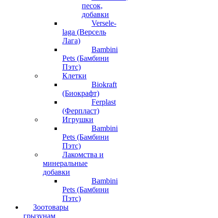
песок,
добавки
Versele-
laga (Версель
Лага)
Bambini
Pets (Бамбини
Пэтс)
Клетки
Biokraft
(Биокрафт)
Ferplast
(Ферпласт)
Игрушки
Bambini
Pets (Бамбини
Пэтс)
Лакомства и
минеральные
добавки
Bambini
Pets (Бамбини
Пэтс)
Зоотовары
грызунам