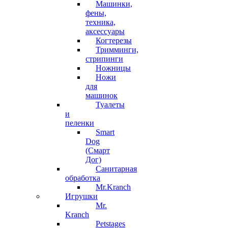
Машинки,
фены,
техника,
аксессуары
Когтерезы
Тримминги,
стрипинги
Ножницы
Ножи
для
машинок
Туалеты
и
пеленки
Smart
Dog
(Смарт
Дог)
Санитарная
обработка
Mr.Kranch
Игрушки
Mr.
Kranch
Petstages