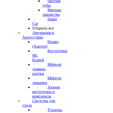
Чистим
зубы
Мятные
лакомства
Smart
Cat
Открыть все
Амуниция и
Аксессуары
Hunter
(Хантер)
Когтеточки
Mr.
Kranch
Midwest
домики,
клетки
Midwest
лежанки
Зооник
когтеточки и
комплексы
Средства для
ухода
Туалеты,