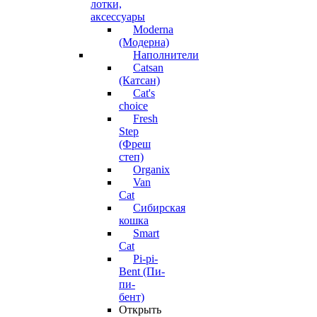
лотки,
аксессуары
Moderna
(Модерна)
Наполнители
Catsan
(Катсан)
Cat's
choice
Fresh
Step
(Фреш
степ)
Organix
Van
Cat
Сибирская
кошка
Smart
Cat
Pi-pi-
Bent (Пи-
пи-
бент)
Открыть