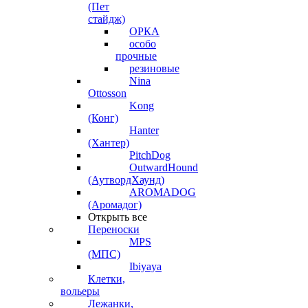
(Пет
стайдж)
ОРКА
особо
прочные
резиновые
Nina
Ottosson
Kong
(Конг)
Hanter
(Хантер)
PitchDog
OutwardHound
(АутвордХаунд)
AROMADOG
(Аромадог)
Открыть все
Переноски
MPS
(МПС)
Ibiyaya
Клетки,
вольеры
Лежанки,