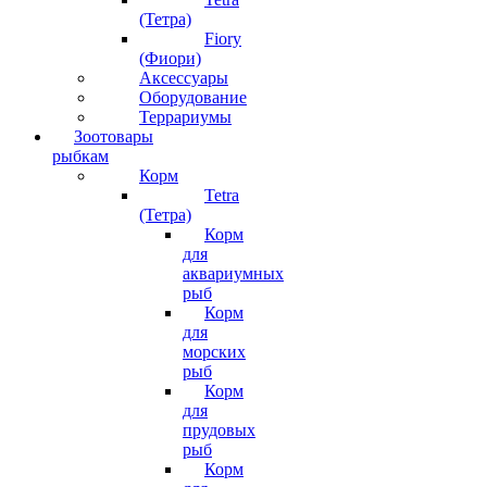
(Тетра)
Fiory
(Фиори)
Аксессуары
Оборудование
Террариумы
Зоотовары
рыбкам
Корм
Tetra
(Тетра)
Корм
для
аквариумных
рыб
Корм
для
морских
рыб
Корм
для
прудовых
рыб
Корм