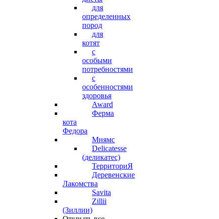
для
определенных
пород
для
котят
с
особыми
потребностями
с
особенностями
здоровья
Award
Ферма
кота
Федора
Мнямс
Delicatesse
(деликатес)
ТерриториЯ
Деревенские
Лакомства
Savita
Zillii
(Зиллии)
Открыть все