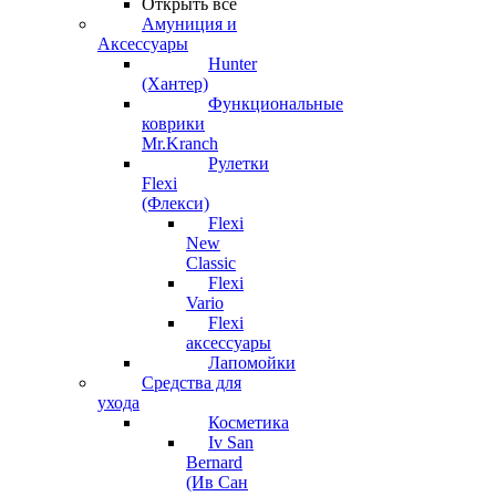
Открыть все
Амуниция и
Аксессуары
Hunter
(Хантер)
Функциональные
коврики
Mr.Kranch
Рулетки
Flexi
(Флекси)
Flexi
New
Classic
Flexi
Vario
Flexi
аксессуары
Лапомойки
Средства для
ухода
Косметика
Iv San
Bernard
(Ив Сан