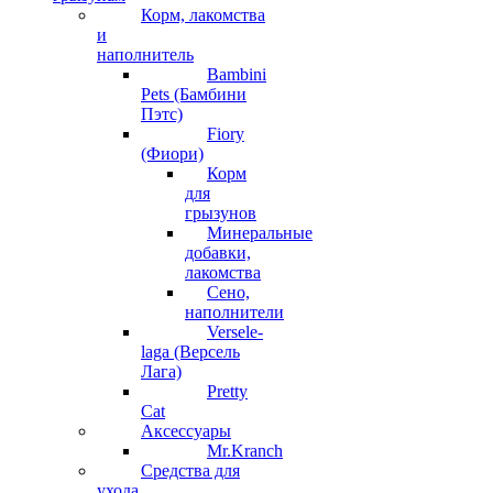
Корм, лакомства
и
наполнитель
Bambini
Pets (Бамбини
Пэтс)
Fiory
(Фиори)
Корм
для
грызунов
Минеральные
добавки,
лакомства
Сено,
наполнители
Versele-
laga (Версель
Лага)
Pretty
Cat
Аксессуары
Mr.Kranch
Средства для
ухода