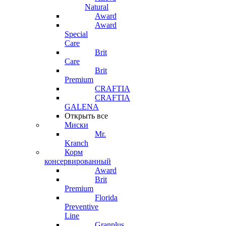
Natural
Award
Award
Special
Care
Brit
Care
Brit
Premium
CRAFTIA
CRAFTIA
GALENA
Открыть все
Миски
Mr.
Kranch
Корм
консервированный
Award
Brit
Premium
Florida
Preventive
Line
Granplus