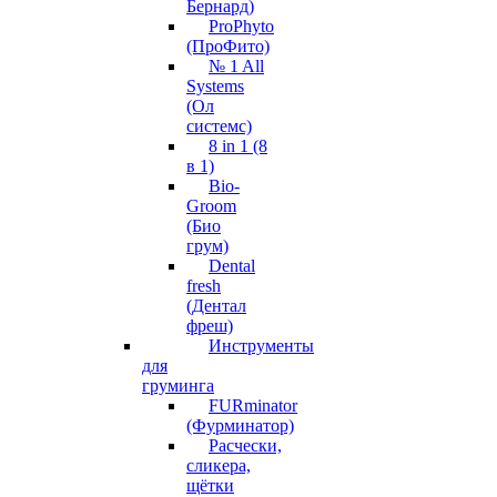
Бернард)
ProPhyto
(ПроФито)
№ 1 All
Systems
(Ол
системс)
8 in 1 (8
в 1)
Bio-
Groom
(Био
грум)
Dental
fresh
(Дентал
фреш)
Инструменты
для
груминга
FURminator
(Фурминатор)
Расчески,
сликера,
щётки