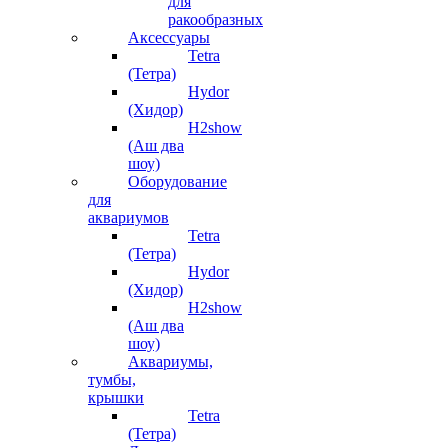
для
ракообразных
Аксессуары
Tetra
(Тетра)
Hydor
(Хидор)
H2show
(Аш два
шоу)
Оборудование
для
аквариумов
Tetra
(Тетра)
Hydor
(Хидор)
H2show
(Аш два
шоу)
Аквариумы,
тумбы,
крышки
Tetra
(Тетра)