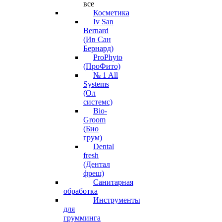
все
Косметика
Iv San
Bernard
(Ив Сан
Бернард)
ProPhyto
(ПроФито)
№ 1 All
Systems
(Ол
системс)
Bio-
Groom
(Био
грум)
Dental
fresh
(Дентал
фреш)
Санитарная
обработка
Инструменты
для
грумминга