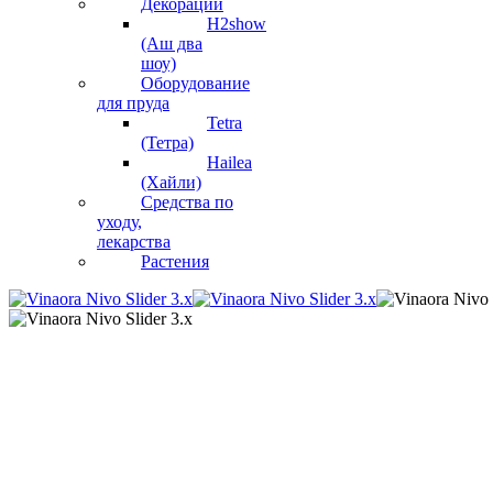
Декорации
H2show
(Аш два
шоу)
Оборудование
для пруда
Tetra
(Тетра)
Hailea
(Хайли)
Средства по
уходу,
лекарства
Растения