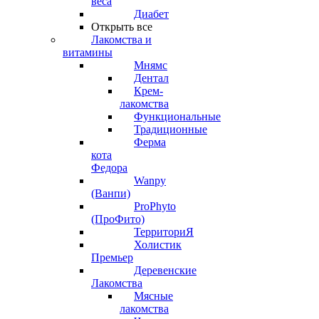
веса
Диабет
Открыть все
Лакомства и
витамины
Мнямс
Дентал
Крем-
лакомства
Функциональные
Традиционные
Ферма
кота
Федора
Wanpy
(Ванпи)
ProPhyto
(ПроФито)
ТерриториЯ
Холистик
Премьер
Деревенские
Лакомства
Мясные
лакомства