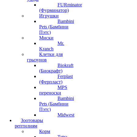
FURminator
(Фурминатор)
Игрушки
Bambini
Pets (Бамбини
Пэтс)
Миски
Mr.
Kranch
Клетки для
грызунов
Biokraft
(Биокрафт)
Ferplast
(Ферпласт)
MPS
переноски
Bambini
Pets (Бамбини
Пэтс)
Midwest
Зоотовары
рептилиям
Корм
Tetra