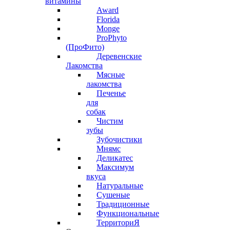
витамины
Award
Florida
Monge
ProPhyto
(ПроФито)
Деревенские
Лакомства
Мясные
лакомства
Печенье
для
собак
Чистим
зубы
Зубочистики
Мнямс
Деликатес
Максимум
вкуса
Натуральные
Сушеные
Традиционные
Функциональные
ТерриториЯ