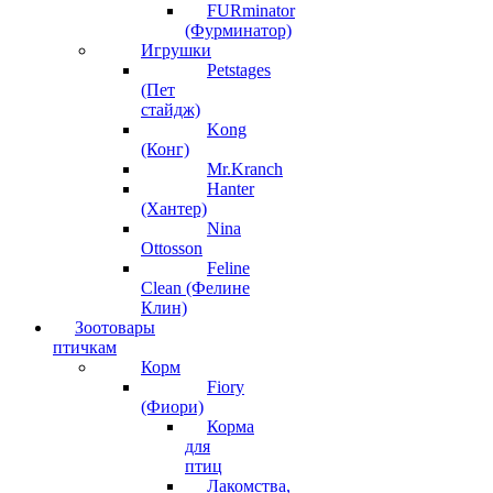
FURminator
(Фурминатор)
Игрушки
Petstages
(Пет
стайдж)
Kong
(Конг)
Mr.Kranch
Hanter
(Хантер)
Nina
Ottosson
Feline
Clean (Фелине
Клин)
Зоотовары
птичкам
Корм
Fiory
(Фиори)
Корма
для
птиц
Лакомства,