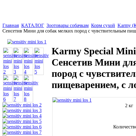
Главная
КАТАЛОГ
Зоотовары собачкам
Корм сухой
Karmy (
Сенсетив Мини для собак мелких пород с чувствительным пище
Karmy Special Min
Сенсетив Мини для
пород с чувствите
пищеварением, с ло
2 кг
Количеств