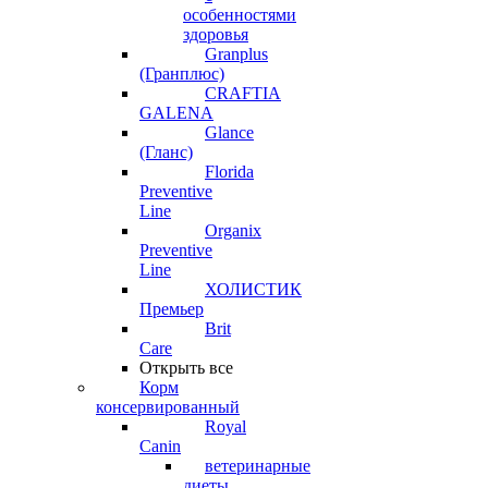
особенностями
здоровья
Granplus
(Гранплюс)
CRAFTIA
GALENA
Glance
(Гланс)
Florida
Preventive
Line
Organix
Preventive
Line
ХОЛИСТИК
Премьер
Brit
Care
Открыть все
Корм
консервированный
Royal
Canin
ветеринарные
диеты