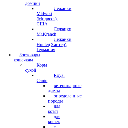
домики
Лежанки
Midwest
(Мидвест),
США
Лежанки
Mr.Kranch
Лежанки
Hunter(Хантер),
Германия
Зоотовары
кошечкам
Корм
сухой
Royal
Canin
ветеринарные
диеты
определенные
породы
для
котят
для
кошек
с