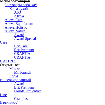
Меню зоотоваров
Зоотовары собачкам
Корм сухой
AJO
Alleva
Alleva Care
Alleva Equilibrium
Alleva Holistic
Alleva Natural
Award
Award Special
Care
Brit Care
Brit Premium
CRAFTIA
CRAFTIA
GALENA
Открыть все
Миски
Mr. Kranch
Корм
консервированный
Award
Brit Premium
Florida Preventive
Line
Granplus
(Гранплюс)