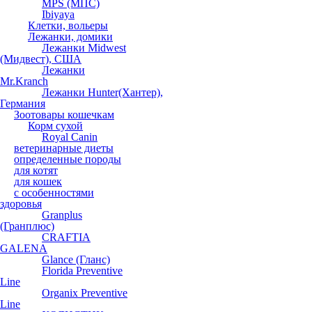
MPS (МПС)
Ibiyaya
Клетки, вольеры
Лежанки, домики
Лежанки Midwest
(Мидвест), США
Лежанки
Mr.Kranch
Лежанки Hunter(Хантер),
Германия
Зоотовары кошечкам
Корм сухой
Royal Canin
ветеринарные диеты
определенные породы
для котят
для кошек
с особенностями
здоровья
Granplus
(Гранплюс)
CRAFTIA
GALENA
Glance (Гланс)
Florida Preventive
Line
Organix Preventive
Line