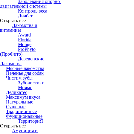
Заболевания опорно-
двигательной системы
Контроль веса
Диабет
Открыть все
Лакомства и
витамины
Award
Florida
Monge
ProPhyto
(ПроФито)
Деревенские
Лакомства
Мясные лакомства
Печенье для собак
Чистим зубы
Зубочистики
Мнямс
Деликатес
Максимум вкуса
Натуральные
Сушеные
Традиционные
Функциональные
ТерриториЯ
Открыть все
Амуниция и