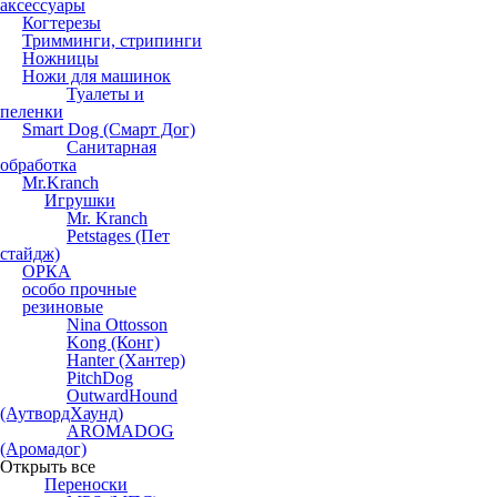
аксессуары
Когтерезы
Тримминги, стрипинги
Ножницы
Ножи для машинок
Туалеты и
пеленки
Smart Dog (Смарт Дог)
Санитарная
обработка
Mr.Kranch
Игрушки
Mr. Kranch
Petstages (Пет
стайдж)
ОРКА
особо прочные
резиновые
Nina Ottosson
Kong (Конг)
Hanter (Хантер)
PitchDog
OutwardHound
(АутвордХаунд)
AROMADOG
(Аромадог)
Открыть все
Переноски