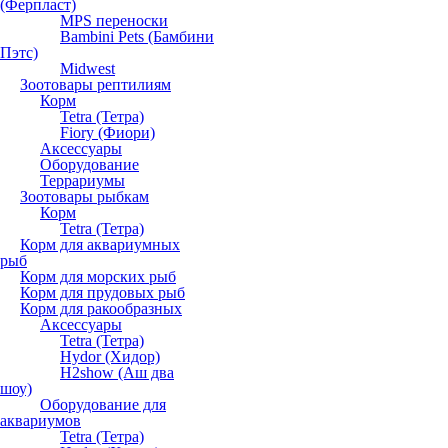
(Ферпласт)
MPS переноски
Bambini Pets (Бамбини
Пэтс)
Midwest
Зоотовары рептилиям
Корм
Tetra (Тетра)
Fiory (Фиори)
Аксессуары
Оборудование
Террариумы
Зоотовары рыбкам
Корм
Tetra (Тетра)
Корм для аквариумных
рыб
Корм для морских рыб
Корм для прудовых рыб
Корм для ракообразных
Аксессуары
Tetra (Тетра)
Hydor (Хидор)
H2show (Аш два
шоу)
Оборудование для
аквариумов
Tetra (Тетра)