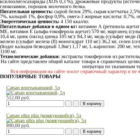
ксилоолигосахариды (ХОS 0,3 %), дрожжевые продукты (источн
глюкозамин, порошок молочного белка.
Питательная ценность:
сырой белок 29%, сырая клетчатка 2,5%
7%, кальций 1%, фосфор 0,9%, омега-3 жирные кислоты: 0,7%, 
Энергетическая ценность:
4 150 ккал/кг.
Питательные добавки в одном кг:
витамин А (ретинила ацетат
МЕ, витамин E (альфа-токоферола ацетат) 570 мг, марганец (сул
10,4 мг, цинк (оксид цинка 105 мг): 84,3 мг, медь (сульфат меди (I
железо (сульфат железа (II) моногидрат 110 мг) 36,2 мг, селен (сел
(йодат кальция безводный 1,8мг) 1,17 мг, L-карнитин: 200 мг, 
1100 мг.
Технологические добавки:
экстракты токоферолов из раститель
На сайте представлен общий каталог товара в справочных целях
оператора по указанным те
Вся информация на сайте носит справочный характер и не 
ПОПУЛЯРНЫЕ ТОВАРЫ
Catsan впитывающий, 5л
512,00 руб.
Catsan ultra plus (комкующийся), 5л
890,00 руб.