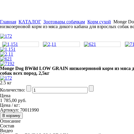
Главная
КАТАЛОГ
Зоотовары собачкам
Корм сухой
Monge D
низкозерновой корм из мяса дикого кабана для взрослых собак вс
Monge Dog BWild LOW GRAIN низкозерновой корм из мяса д
собак всех пород, 2,5кг
2.5 кг
Количество:
Цена
1 785,00 руб.
Цена / кг:
Артикул:
70011990
Описание
Состав
Видео