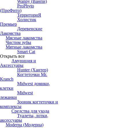
Wanpy (Ванпи)
ProPhyto
(ПроФито)
ТерриториЯ
Холистик
Премьер
Деревенские
Лакомства
Мясные лакомства
Чистим зубы
Мятные лакомства
Smart Cat
Открыть все
Амуниция и
Аксессуары
Hunter (Хантер)
Когтеточки Mr.
Kranch
Midwest домики,
клетки
Midwest
лежанки
Зооник когтеточки и
комплексы
Средства для ухода
Туалеты, лотки,
аксессуары
Moderna (Модерна)