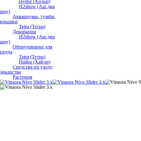
Hydor (Хидор)
H2show (Аш два
шоу)
Аквариумы, тумбы,
крышки
Tetra (Тетра)
Декорации
H2show (Аш два
шоу)
Оборудование для
пруда
Tetra (Тетра)
Hailea (Хайли)
Средства по уходу,
лекарства
Растения