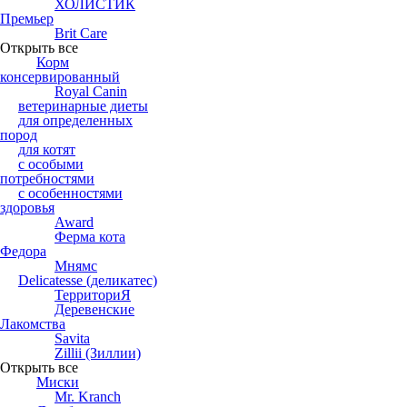
ХОЛИСТИК
Премьер
Brit Care
Открыть все
Корм
консервированный
Royal Canin
ветеринарные диеты
для определенных
пород
для котят
с особыми
потребностями
с особенностями
здоровья
Award
Ферма кота
Федора
Мнямс
Delicatesse (деликатес)
ТерриториЯ
Деревенские
Лакомства
Savita
Zillii (Зиллии)
Открыть все
Миски
Mr. Kranch