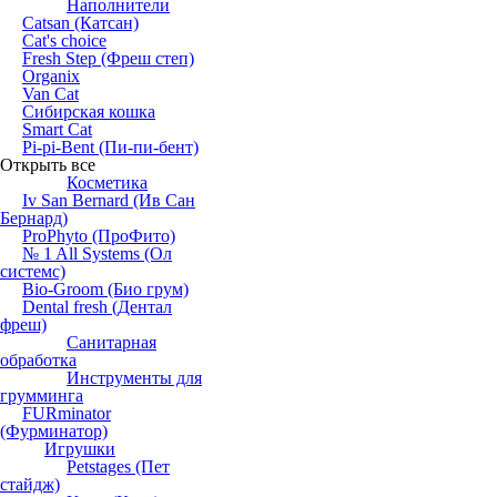
Наполнители
Catsan (Катсан)
Cat's choice
Fresh Step (Фреш степ)
Organix
Van Cat
Сибирская кошка
Smart Cat
Pi-pi-Bent (Пи-пи-бент)
Открыть все
Косметика
Iv San Bernard (Ив Сан
Бернард)
ProPhyto (ПроФито)
№ 1 All Systems (Ол
системс)
Bio-Groom (Био грум)
Dental fresh (Дентал
фреш)
Санитарная
обработка
Инструменты для
грумминга
FURminator
(Фурминатор)
Игрушки
Petstages (Пет
стайдж)