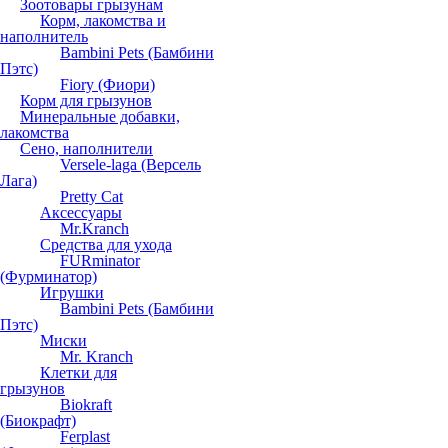
Зоотовары грызунам
Корм, лакомства и
наполнитель
Bambini Pets (Бамбини
Пэтс)
Fiory (Фиори)
Корм для грызунов
Минеральные добавки,
лакомства
Сено, наполнители
Versele-laga (Версель
Лага)
Pretty Cat
Аксессуары
Mr.Kranch
Средства для ухода
FURminator
(Фурминатор)
Игрушки
Bambini Pets (Бамбини
Пэтс)
Миски
Mr. Kranch
Клетки для
грызунов
Biokraft
(Биокрафт)
Ferplast