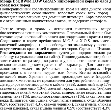
Monge Dog BWild LOW GRAIN низкозерновой корм из мяса д
собак всех пород
Полнорационный сбалансированный корм из мяса дикого кабан
физиологических особенностей взрослых собак всех пород.
повседневного рациона для домашних питомцев. Корм разработ
и с ограниченным количеством злаков, не содержит картофель.
Лесные ягоды и травы - источники питательных вещест
биологически активных компонентов. Оптимальный баланс Оме
составе корма чрезвычайно важен для поддержания красоты шер
Содержание в корме пребиотиков М.О.S и Х.О.S. помогает 
кишечной микрофлоры и способствует оптимальному усвоению 
искусственных красителей и ароматизаторов. Сделано в Италии
Рекомендации по кормлению:
суточную порцию можно разд
таблицу на упаковке или на сайте). Индивидуальные потребнос
зависимости от размера, возраста и уровня активности живот
исключительно рекомендательный характер. Для достиж
животного может потребоваться изменения рациона. Пе
происходить в течение недели или более. Всегда оставляй
питьевой воде. Хранить в сухом прохладном месте (подробн
домашних животных не предназначен для употребления в пищу 
Дегидрированное мясо дикого кабана (38%), животный жир 17% 
свежее куриное мясо (10%), желтый горох, тапиока, рис (5%),ове
гидролизованный животный белок, минеральные вещества, пивн
семена льна (1%), дегидрированная морковь (1%), сухая томатная
юкка Шидигера, спирулина, сухая пульпа ананаса, сухая яблочна
0,5% (соответствует 4,3% свежей черники), сухая пульпа клюквы
свежей клюквы), сухая пульпа малины 0,5% (соответствует 4,3%