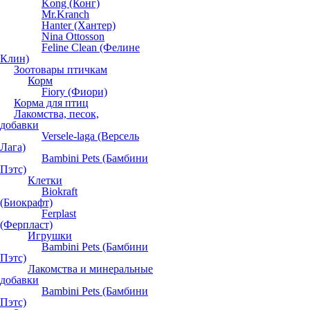
Kong (Конг)
Mr.Kranch
Hanter (Хантер)
Nina Ottosson
Feline Clean (Фелине
Клин)
Зоотовары птичкам
Корм
Fiory (Фиори)
Корма для птиц
Лакомства, песок,
добавки
Versele-laga (Версель
Лага)
Bambini Pets (Бамбини
Пэтс)
Клетки
Biokraft
(Биокрафт)
Ferplast
(Ферпласт)
Игрушки
Bambini Pets (Бамбини
Пэтс)
Лакомства и минеральные
добавки
Bambini Pets (Бамбини
Пэтс)