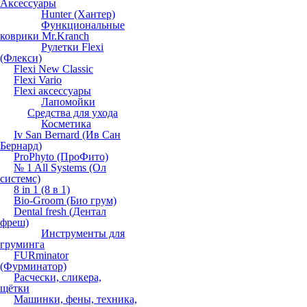
Аксессуары
Hunter (Хантер)
Функциональные
коврики Mr.Kranch
Рулетки Flexi
(Флекси)
Flexi New Classic
Flexi Vario
Flexi аксессуары
Лапомойки
Средства для ухода
Косметика
Iv San Bernard (Ив Сан
Бернард)
ProPhyto (ПроФито)
№ 1 All Systems (Ол
системс)
8 in 1 (8 в 1)
Bio-Groom (Био грум)
Dental fresh (Дентал
фреш)
Инструменты для
груминга
FURminator
(Фурминатор)
Расчески, сликера,
щётки
Машинки, фены, техника,