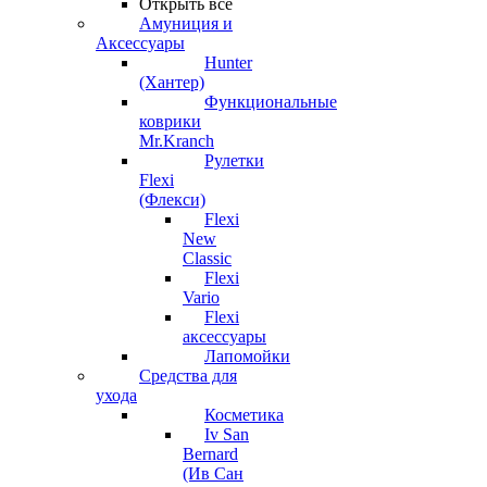
Открыть все
Амуниция и
Аксессуары
Hunter
(Хантер)
Функциональные
коврики
Mr.Kranch
Рулетки
Flexi
(Флекси)
Flexi
New
Classic
Flexi
Vario
Flexi
аксессуары
Лапомойки
Средства для
ухода
Косметика
Iv San
Bernard
(Ив Сан