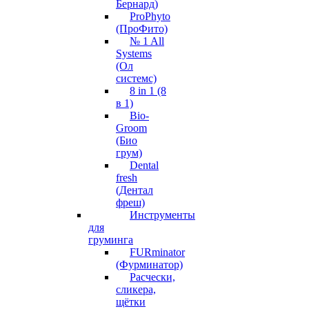
Бернард)
ProPhyto
(ПроФито)
№ 1 All
Systems
(Ол
системс)
8 in 1 (8
в 1)
Bio-
Groom
(Био
грум)
Dental
fresh
(Дентал
фреш)
Инструменты
для
груминга
FURminator
(Фурминатор)
Расчески,
сликера,
щётки