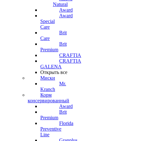
Natural
Award
Award
Special
Care
Brit
Care
Brit
Premium
CRAFTIA
CRAFTIA
GALENA
Открыть все
Миски
Mr.
Kranch
Корм
консервированный
Award
Brit
Premium
Florida
Preventive
Line
Granplus