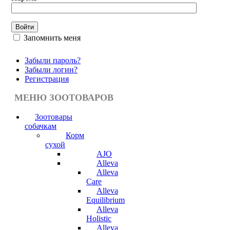
Запомнить меня
Забыли пароль?
Забыли логин?
Регистрация
МЕНЮ ЗООТОВАРОВ
Зоотовары
собачкам
Корм
сухой
AJO
Alleva
Alleva
Care
Alleva
Equilibrium
Alleva
Holistic
Alleva