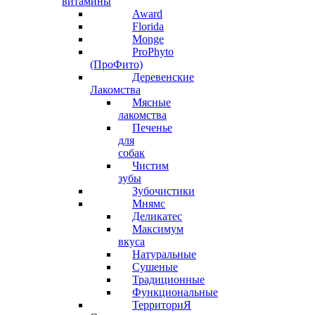
витамины
Award
Florida
Monge
ProPhyto
(ПроФито)
Деревенские
Лакомства
Мясные
лакомства
Печенье
для
собак
Чистим
зубы
Зубочистики
Мнямс
Деликатес
Максимум
вкуса
Натуральные
Сушеные
Традиционные
Функциональные
ТерриториЯ