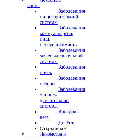
корма
Заболевания
пищеварительной
системы
Заболевания
кожи, аллергия,
пищ.
непереносимость
Заболевания
мочевыделительной
системы
Заболевания
почек
Заболевания
печени
Заболевания
опорно-
двигательной
системы
Контроль
веса
Диабет
Открыть все
Лакомства и