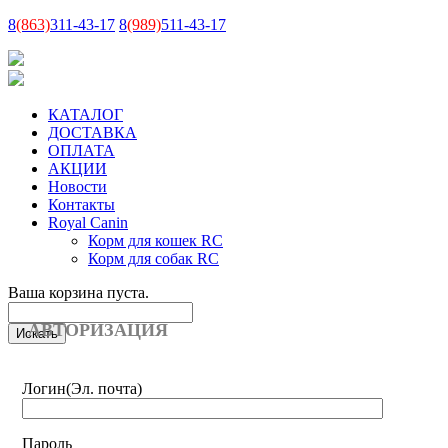
8
(863)
311-43-17
8
(989)
511-43-17
КАТАЛОГ
ДОСТАВКА
ОПЛАТА
АКЦИИ
Новости
Контакты
Royal Canin
Корм для кошек RC
Корм для собак RC
Ваша корзина пуста.
АВТОРИЗАЦИЯ
Логин
(Эл. почта)
Пароль