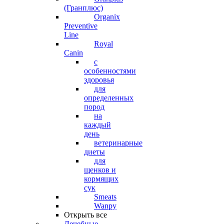
(Гранплюс)
Organix
Preventive
Line
Royal
Canin
с
особенностями
здоровья
для
определенных
пород
на
каждый
день
ветеринарные
диеты
для
щенков и
кормящих
сук
Smeats
Wanpy
Открыть все
Лечебные